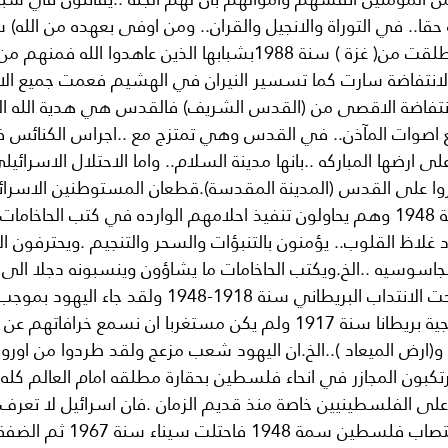
حقا.. في التوراة والانجيل والقران.. ومن اوفى بعهده من الله) س
انتفاضة الحجارة  انطلقت من( غزة ) سنة 1988بشبابها الذين عاهد
ن الانتفاضة سارت كما تسسير النيران في الهشيم فعمت جميع ال
تفاضة الاقصى من (القدس الشريف) فالقدس هي هدية الله ال
اصوات المآذن.. في القدس وهي تمتزج مع ..اجراس الكنائس ف
 ارضها المباركه ..بانها مدينة السلام.. واما الاحتلال الاسرائيل
 على القدس (المدينة المقدسة).قطعان المستوطنين الاسرائليي
فلسطين منذ سنة 1948 وهم يحاولون تنفيذ احلامهم الوارده في كتب الحاخا
هود غلاظ القلوب.. يؤمنون بالتنبؤات والسحر والتنجيم .ويحترفون ا
والجاسوسيه ..الخ.ويكتب الحاخامات ما يشاؤون وينسبونه دجلا الى 
.فلسطين كانت تحت الانتداب البريطاني سنة 1918-1948 ولقد
المشؤوم وزير خارجية بريطانا سنة 1917 ولم يكن مستغربا ان نسمع خراف
و(ارض الميعاد )..الخ.ان اليهود شعب مزعج ولقد طردوا من اوروبا 
ون المجازر في انحاء فلسطين بحقارة مطلقه امام العالم كله .
على الفلسطينيين خاصة منذ قديم الزمان .فان اسرائيل لا تعرف
على العرب منذ اغتصاب فلسطين