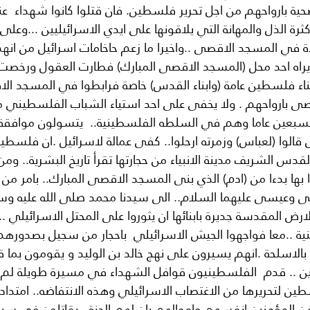
ضحية بارواحهم من اجل تحرير فلسطين. فان قتلوا كانوا شهداء  عن
رة الذل والمهانة التي يلاقونها على ايدي الاسرائيليين ...وعلى
 في المسجد الاقصى ..واخيرا ما زعم حاخامات اسرائيل من ان
يراه احد محل (المسجد الاقصى المبارك) فطارت العقول ورخصت ا
ناء فلسطين عامة (وابناء القدس) خاصة فرابطوا في المسجد الاق
صى بارواحهم . ولا يخفى على احد استياء الشباب الفلسطيني من 
لسبعين عاما وهم في السلطه الفلسطينية..  يتسولون موافقة 
 قالوا (لعباس) وزمرته ارحلوا.. كفى عمالة لاسرائيل .ان فلسطي
والقدس الشريف مدينة الانبياء من حجارتها تقرأ تاريخ البشرية.. وم
روا بها بدءا من (ادم) الذي بنى المسجد الاقصى المبارك.. بامر من 
 وعيسى عليهما السلام.. الى سيدنا محمد صلى الله عليه وسل
لارض المقدسة جديرة بابنائها ان يثوروا على المحتل الاسرائيلي .
 ..معا فواجهوا الجيش الاسرائيلي  باحجار من سجيل بصدورهم ا
بالاسلحة .انهم يسيرون على نهج خالد بن الوليد و يقومون بما قا
ن .. قدم  الفلسطينيون قوافل الشهداء في مسيرة طويلة لم ت
ن لتحريرها من الاغتصاب الاسرائيلي وهذه الانتفاضه.. امتداد 
 من المؤمنين انفسهم واموالهم بان لهم الجنة ..يقاتلون في سبي