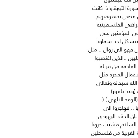
ورة التوبة.واذا كانت 
وا الله فمنهم من قضى نحبه ومنهم 
اراضي الفلسطينيه 
ى المؤمنين على 
تشكل لحنا سماويا 
ي فهو الى زوال .. مثل 
ن ..الذين اغتصبوا 
مات القادمة من مزبلة 
لاعمال القذرة مثل 
الله سبحانه وتعالى 
 جاء اليهود بموجب (وعد بلفور) 
اتهم عن (الوعد الالهي ) ( 
.. فهاجروا الى 
ان الحقد اليهودي 
 السلام فشنت حروبا 
 سمة 1948 فاحتلت سيناء سنة 1967 ثم الضفة الغربية من فلسطين 