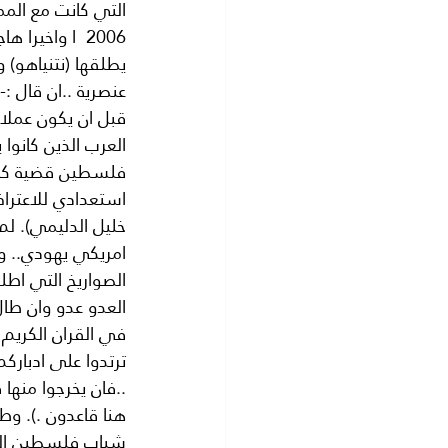
التي كانت مع المم
2006  ا واخي
يطلقها (نتنياهو) 
عنصرية ..ان قال 
قبل ان يكون عملا 
العرب الذين كانوا
فلسطين قضية كل ا
استعدادي للاعترا
خليل الدليمي). ل
العدو عدو وان طا
في القران الكريم 
ترتدوا على ادباركم
..فان يخرجوا منها ف
هنا قاعدون .). وط
شباب فلسطين الثائ