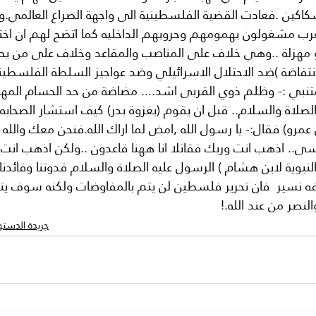
كاكين .فعادت القضية الفلسطينية الى واجهة الصراع العالمي.و
رب مشغولون بهمومهم وحروبهم الداخليه كما اتضح لهم ان اخت
 مهزلة ..وهي خلاف على المناصب والمقاعد وخلاف على من ي
لانتفاضة )ضد الاحتلال الاسرائيلي وضد عواجيز السلطة الفلسطيني
متنبي :- وظلم ذوي القربى اشد.... مضاضة من حد الحسام المهن
لصلاة والسلام.. قبل ان يقوم (بغزوة بدر) كيف استشار الصحابه.
 عمرو) فقال:- يا رسول الله ,امض لما اراك الله.فنحن معك والله
سى.. اذهب انت وربك فقاتلا انا ههنا قاعدون ..ولكن اذهب انت و
النبوية لابن هشام ) الرسول عليه الصلاة والسلام قدوتنا وقائدن
 نسير  فان تحرير فلسطين لن يتم بالمفاوضات ولكنه سوف يتم
نصر من عند الله.! 
جريدة الدستو