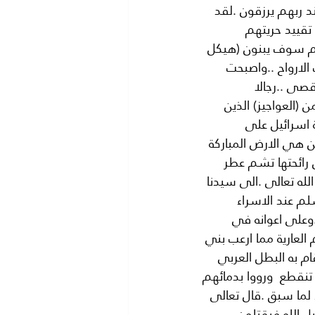
د ربهم يرزقون .لقد 
 تقييد حريتهم 
هم سوف يبنون (هيكل 
لارواح ..واصبحت 
صى ..رجالا 
(العواجيز) الذين 
اسرائيل على 
ن هي الارض المباركة 
ن رائحتها تشم عطر 
الله تعالى .الى سيدنا 
م عند الاسراء 
.وعلى اعوانه في 
لعارية مما ارعب بني 
م به البطل العربي 
نقطع  ورووا بدمائهم 
لما سبق .قال تعالى 
ل الله فيقتلون 