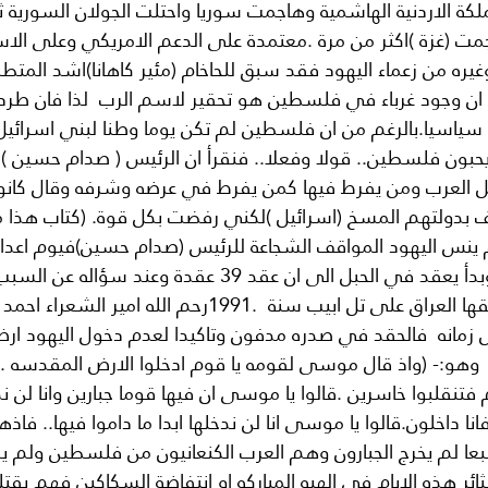
لكة الاردنية الهاشمية وهاجمت سوريا واحتلت الجولان السورية 
را هاجمت (غزة )اكثر من مرة .معتمدة على الدعم الامريكي وعلى ال
وغيره من زعماء اليهود فقد سبق للحاخام (مئير كاهانا)اشد المتط
:- ان وجود غرباء في فلسطين هو تحقير لاسم الرب  لذا فان ط
سياسيا.بالرغم من ان فلسطين لم تكن يوما وطنا لبني اسرائيل. 
 يحبون فلسطين.. قولا وفعلا.. فنقرأ ان الرئيس ( صدام حسين )رح
لعرب ومن يفرط فيها كمن يفرط في عرضه وشرفه وقال كانوا ي
ف بدولتهم المسخ (اسرائيل )لكني رفضت بكل قوة. (كتاب هذا م
م ينس اليهود المواقف الشجاعة للرئيس (صدام حسين)فيوم اعدام
امريكي يهودي.. وبدأ يعقد في الحبل الى ان عقد 39 عقدة 
الصواريخ التي اطلقها العراق على تل ابيب سنة  .1991رحم 
ل زمانه  فالحقد في صدره مدفون وتاكيدا لعدم دخول اليهود ا
 وهو:- (واذ قال موسى لقومه يا قوم ادخلوا الارض المقدسه ..ا
 فتنقلبوا خاسرين .قالوا يا موسى ان فيها قوما جبارين وانا لن ن
انا داخلون.قالوا يا موسى انا لن ندخلها ابدا ما داموا فيها.. فاذه
بعا لم يخرج الجبارون وهم العرب الكنعانيون من فلسطين ولم يدخل
ر هذه الايام في الهبه المباركه او انتفاضة السكاكين فهم يقتلو