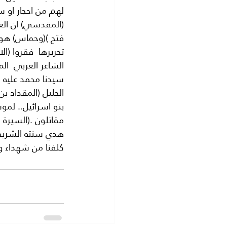
لهم من احجار او س
(المقدسي) ان الع
فتح )(وحماس) هو
تحريرها  فقروا (ا
الشاعر العربي  ال
سيدنا محمد عليه ا
الجليل (المقداد بن
بنو اسرائيل.. لمو
مقاتلون .(السيرة 
هدي سنته الشريفه
كلفنا من شهداء وال