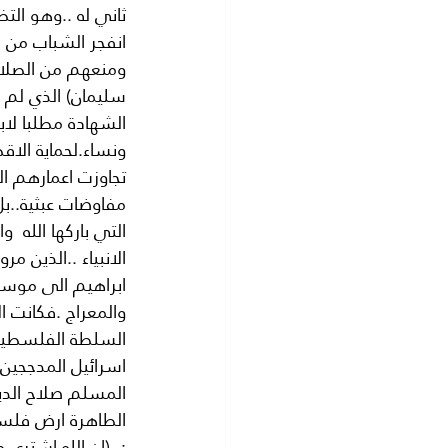
ثاني له ..وهو الت
انفجر الشباب من كث
ومنعهم من الصلاة
سليمان) الذي لم 
الشهادة مطلبا لاب
ونساء.لحماية الاق
تجاوزت اعمارهم ا
مفاوضات عبثية..بل
التي باركها الله  
الانبياء ..الذين م
ابراهيم الى موسى
والمعراج .فكانت ا
السلطة الفلسطينية
اسرائيل المدججين 
المسلم صلاح الدي
الطاهرة ارض فلسطي
:- (ان الله اشترى