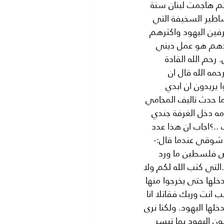
ثم هاجمت لبنان سنة 
اساطير السخيفة التي 
رفين اليهود واكثرهم 
ردهم هو عمل ديني 
رحم الله القادة 
مه الله قال ان 
ريدون ان ابدي 
ا حدث تاليف المحامي 
ه دخل الغرفة جندي 
وعند سؤاله عن السبب ..؟اجاب ان هذا عدد 
الله امير الشعراء احمد شوقي عندما قال:- 
رض فلسطين ما ورد 
لتي كتب الله لكم ولا 
دخلها حتى يخرجوا منها 
ب انت وربك فقاتلا انا 
ها اليهود. ولكنا نرى 
ن اليهود بما تيسر 