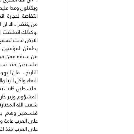
ويقتلون وعدا عليه 
من ينتظر ..الا ا
.وكذلك انطلقت ان
الارض فانت تسمع 
يطمئن المؤمنين على
من سبقه ممن مروا
التاريخ..  فان الي
البغاء واكل الربا 
شعب الله المختار) 
فلسطين وهم  يرتكب
على العرب عامة و