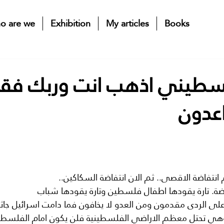
o are we
Exhibition
My articles
Books
لسطيني اذهب انت وربك فقات
اعدون
م انتفاضة الاقصى.. ثم الان انتفاضة السكاكين.. 
اضة. تارة يقودها اطفال فلسطين وتارة يقودها شباب 
 الردى مقدمون ومن العدو لا يخافون فما دامت اسرائيل جاث
هي تحتل معظم الاراضي الفلسطينية فلن يكون امام الفلسطينيي