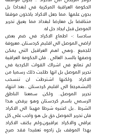
الحكومة العراقية المركزية في (بغداد) بل 
بدون علمها .مما جعل الاكراد ياخذون موقفا 
متناقضا بل معارضا لبغداد مما يعيق تحرير 
الموصل قبل ايجاد حل له.
سادسا :- اطماع الاكراد في ضم بعض 
اراضي الموصل الي اقليم كردستان..معروفة 
للجميع ..وهي اهم العراقيل التي يمكن 
وصفها بالسد العالي . فان الحكومة العراقية 
لم تمانع في اشراك القوات الكردية في 
تحرير الموصل بل انها طلبت ذلك رسميا من 
الاكراد .ولكنها اشترطت ان تنسحب 
(البشمرجه) الي اقليم كردستان ..بعد انتهاء 
تحرير الموصل.. ولكن سمعنا الناطق 
الرسمي باسم كردستان وهو يرفض هذا 
الشرط ..بل اعتبره شرطا مهينا الي الاكراد 
فان تحرير الموصل حق بل هو واجب على كل 
عراقي والاكراد عراقيون.ولم يكتف الاكراد 
بهذا الموقف بل زادوه تعقيدا فقد صرح 