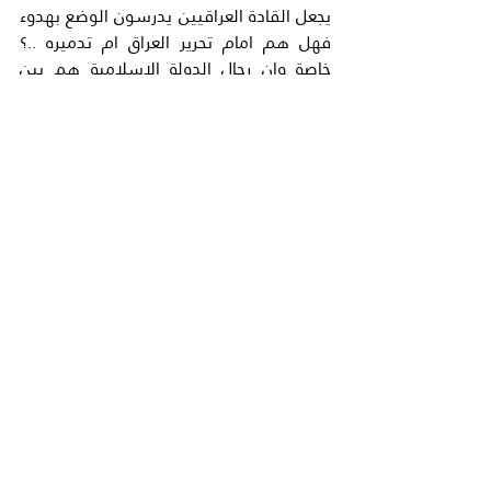
يجعل القادة العراقيين يدرسون الوضع بهدوء 
فهل هم امام تحرير العراق ام تدميره ..؟ 
خاصة وان رجال الدولة الاسلامية هم بين 
المواطنين مما يجعل ضربهم مستحيلا بدون 
اي اخطاء تقتل المواطنين العراقيين 
انفسهم.
ثامنا:- تكلمنا عن العقبات خارج( الموصل) اما 
العقبات داخلها فهي اشد واقوى فان جنود 
الدولة الاسلامية..مدربون جيدا ومسلحون 
جيدا وعقيدتهم الشهادة ..ولقد استعدوا 
لهذه المعركة جيدا.. ولقد حفروا (الانفاق) في 
كل الموصل مما يجعل قصفهم من الجو شبه 
مستحيل وبدون اي ضرر حقيقي.. وهم 
يستطيعون التنقل بسهولة تحت الارض 
ويفتحون الجبهات في كل اتجاه اضافة الي 
الالغام والسيارت المفخخة ولا نعلم ماذا في 
جعبتهم .. خاصة وان (الموصل) اخر معقل لهم 
في العراق فاذا فقدوه معناه( طردهم 
نهائيا)من العراق.مما يجعلهم يستميتون في 