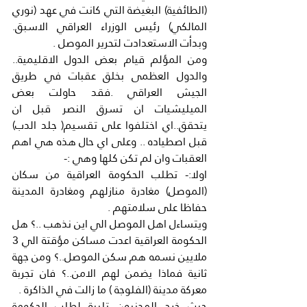
(الطائفية) البغيضة التي كانت في عهد (نوري 
المالكي) رئيس الوزراء العراقي الاسبق. 
وبدأت الاستعدادت لتحرير الموصل .
ومن المؤلم قيام بعض الدول الاقليمية.. 
والدول العظمى بخلق عقبات في طريق 
الجيش العراقي .فقد حاولت بعض 
الميليشيات ان تسرق النصر قبل ان 
يتحقق..اي اختلفوا على تقسيم( جلد الدب) 
قبل اصطياده .. وعلى اي حال هذه هي اهم 
العقبات وان لم تكن كلها وهي :-
اولا:- تطلب الحكومة العراقية من سكان 
(الموصل) مغادرة منازلهم ومغادرة المدينة 
حفاظا على سلامتهم .
ويتساءل اهل الموصل الي اين نذهب ..؟ هل 
الحكومة العراقية اعدت مساكن مؤقتة الي 3 
ملايين نسمه هم سكن الموصل..؟ ومن جهة 
ثانية فماذا يضمن لهم الامن..؟ فان تجربة 
معركة مدينة (الفلوجة ) ما زالت في الذاكرة .
حيث خرج المدنيون تلبية لطلب الحكومة 