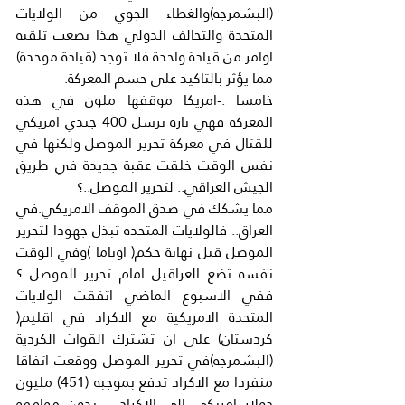
(البشمرجه)والغطاء الجوي من الولايات 
المتحدة والتحالف الدولي هذا يصعب تلقيه 
اوامر من قيادة واحدة فلا توجد (قيادة موحدة) 
مما يؤثر بالتاكيد على حسم المعركة.
خامسا :-امريكا موقفها ملون في هذه 
المعركة فهي تارة ترسل 400 جندي امريكي 
للقتال في معركة تحرير الموصل ولكنها في 
نفس الوقت خلقت عقبة جديدة في طريق 
الجيش العراقي.. لتحرير الموصل..؟
مما يشكك في صدق الموقف الامريكي.في 
العراق.. فالولايات المتحده تبذل جهودا لتحرير 
الموصل قبل نهاية حكم( اوباما )وفي الوقت 
نفسه تضع العراقيل امام تحرير الموصل..؟ 
ففي الاسبوع الماضي اتفقت الولايات 
المتحدة الامريكية مع الاكراد في اقليم( 
كردستان) على ان تشترك القوات الكردية 
(البشمرجه)في تحرير الموصل ووقعت اتفاقا 
منفردا مع الاكراد تدفع بموجبه (451) مليون 
دولار امريكي الي الاكراد .. بدون موافقة 