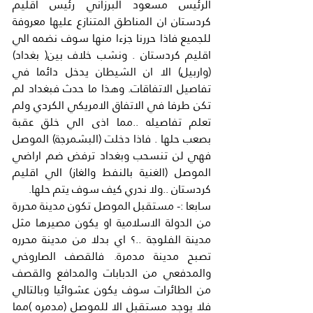
الرئيس مسعود البرزاني رئيس اقليم 
كردستان ان المناطق المتنازع عليها معروفة 
للجميع فاذا حررنا جزءا منها سوف نضمه الي 
اقليم كردستان . ونشب خلاف بين( بغداد) 
(واربيل) الا ان الشيطان يدخل دائما في 
تفاصيل الاتفاقات. وهذا ما حدث فبغداد لم 
تكن طرفا في الاتفاق الامريكي الكردي ولم 
تعلم تفاصيله ..مما اذى الي خلق عقبة 
بصعب حلها . فاذا دخلت (البشمرجة) الموصل 
فهي لن تنسحب وبغداد ترفض ضم اراضي 
الموصل (الغنية بالنفط والغاز) الي اقليم 
كردستان ..ولا ندري كيف سوف يتم حلها.
سابعا :- مستقبل الموصل تكون مدينة محررة 
من الدولة الاسلامية او يكون مصيرها مثل 
مدينة الفلوجة ..؟ اي بدلا من مدينة محرره 
تصبح مدينة مدمرة. فالقصف الصاروخي 
والمدفعي من الدبابات والمدافع والقصف 
من الطائرات سوف يكون عشوائيا وبالتالي 
فلا يوجد مستقبل الا للموصل (مدمره )مما 