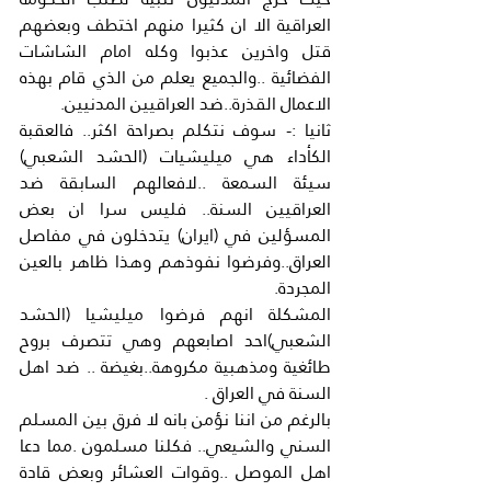
العراقية الا ان كثيرا منهم اختطف وبعضهم 
قتل واخرين عذبوا وكله امام الشاشات 
الفضائية ..والجميع يعلم من الذي قام بهذه 
الاعمال القذرة..ضد العراقيين المدنيين.
ثانيا :- سوف نتكلم بصراحة اكثر.. فالعقبة 
الكأداء هي ميليشيات (الحشد الشعبي) 
سيئة السمعة ..لافعالهم السابقة ضد 
العراقيين السنة.. فليس سرا ان بعض 
المسؤلين في (ايران) يتدخلون في مفاصل 
العراق..وفرضوا نفوذهم وهذا ظاهر بالعين 
المجردة.
المشكلة انهم فرضوا ميليشيا (الحشد 
الشعبي)احد اصابعهم وهي تتصرف بروح 
طائغية ومذهبية مكروهة..بغيضة .. ضد اهل 
السنة في العراق .
بالرغم من اننا نؤمن بانه لا فرق بين المسلم 
السني والشيعي.. فكلنا مسلمون .مما دعا 
اهل الموصل ..وقوات العشائر وبعض قادة 