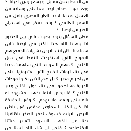
من النفط بدون مقابل او بسعر رمزي احيانا..؟ 
وبعد موت صدام ايضا نمنا على وسادة من 
العسل عندما اخذنا الغاز المصري باقل من 
السعر العالمي..؟ ولم نفكر في استخراج 
الكنز من ارضنا ..؟
فكان السؤال يتردد بصوت عالي بين الحضور 
اذا وهبنا الله هذا الكنز في ارضنا فاين 
سواعدنا ..؟ان ابناء الاردن بشهادة الجميع هم 
الامواج التي استخرجت النفط في دول 
الخليج ..؟ وهم السواعد التي ساهمت جديا 
في بناء ثروات الخليج التي يعتبرونها اعلى 
من اهرام مصر..؟ بل هم الذين ركبوا موجات 
الحرارة وساهموا في بناء دول الخليج وغير 
الخليج..؟ فالاردني اينما يذهب مشهود له 
بانه يبنى ويعمر ولا يهدم ..؟ وفي الحقيقة 
اذا كان الكنز السماوي مدفون في باطن 
الارض الارنيه فسوف نحفر الصخر باظافرنا 
بحثا عن الذهب الاسود لتغيير حياتنا 
الاقتصاديه..؟ فنحن ان شاء الله لسنا من 