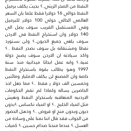
النفط من الصخر الزيتي..؟ بحيث يكلف برميل 
النفط حوالي 16 دولارا فقط علما بان السعر 
العالمي الحالي حولي 100 دولار للبرميل 
وفي المستقبل القريب سوف يصل الي 
140 دولار وان استخراج النفط في الاردن 
سوف يلغي جميع الديون..؟ ولن نستورد 
نفطا ومشتقاته بل سوف نصدر النفط ..؟ 
واكد سيادته ان الاردن سوف يصبح دولة 
غنية..؟ وانه عمل ابحاثا ميدانية منذ سنة 
1997 وهو يطالب بقوة باستخراج النفط 
خاصة وان المصنع لن يكلف الامليار ومائتين 
وخمسين الف دولا ر فقط ..؟ مما جعل احد 
الحاضرين يساله ولماذا لم تقم الحكومات 
الاردنيه المتعاقبه باستخراج النفط ونعيش 
مثل اغنياء الخليج ..؟ او اغنياء تكساس..؟بدون 
ديون وبدون منح او قروض ..؟ وذهل الحضور 
من الجواب فقد قال اننا نمنا على وسادة من 
العسل..؟ عندما منحنا صدام حسين..؟ كميات 