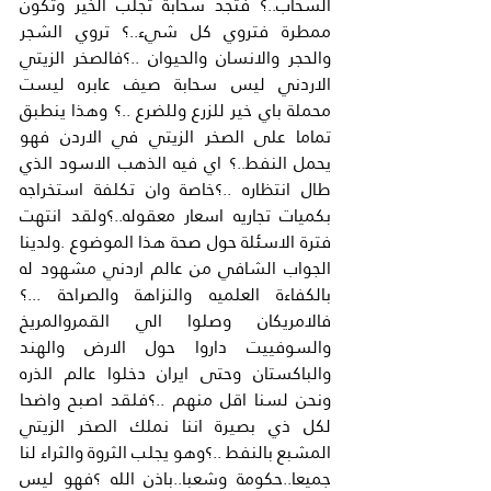
السحاب..؟ فتجد سحابة تجلب الخير وتكون 
ممطرة فتروي كل شيء..؟ تروي الشجر 
والحجر والانسان والحيوان ..؟فالصخر الزيتي 
الاردني ليس سحابة صيف عابره ليست 
محملة باي خير للزرع وللضرع ..؟ وهذا ينطبق 
تماما على الصخر الزيتي في الاردن فهو 
يحمل النفط..؟ اي فيه الذهب الاسود الذي 
طال انتظاره ..؟خاصة وان تكلفة استخراجه 
بكميات تجاريه اسعار معقوله..؟ولقد انتهت 
فترة الاسئلة حول صحة هذا الموضوع .ولدينا 
الجواب الشافي من عالم اردني مشهود له 
بالكفاءة العلميه والنزاهة والصراحة ...؟ 
فالامريكان وصلوا الي القمروالمريخ 
والسوفييت داروا حول الارض والهند 
والباكستان وحتى ايران دخلوا عالم الذره 
ونحن لسنا اقل منهم ..؟فلقد اصبح واضحا 
لكل ذي بصيرة اننا نملك الصخر الزيتي 
المشبع بالنفط ..؟وهو يجلب الثروة والثراء لنا 
جميعا..حكومة وشعبا..باذن الله ؟فهو ليس 