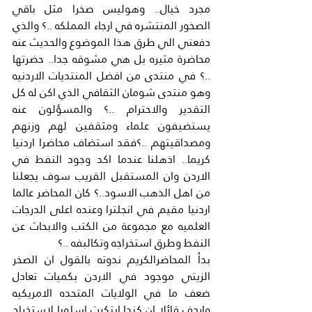
مجرد خيال.. وهوليس صخرا مثل باقي 
الصخور المنتشره في ارجاء المملكه ..؟ والذي 
دفعني الي طرق هذا الموضوع والحديث عنه 
محاضرة مثيره بل هي مشوقه جدا.. حضرتها 
..؟ في منتدى من افضل المنتديات الاردنيه 
وهو منتدى شومان الثقافي الذي اكن له كل 
التقدير والاحترام ..؟ والمسؤلون عنه 
يستضيفون علماء ومثقفين لهم وزنهم 
ومصداقيتهم ..؟فقد استضاف محاضرا اردنيا 
كريما.. اذهلنا عندما اكد وجود النفط في 
الاردن وان المستقبل القريب سوف يجعلنا 
من اهل الذهب الاسود..؟ كان المحاضر عالما 
اردنيا مقيم في انجلترا وعنده اعلى الدرجات 
العلميه مع مجموعة من الكتب والابحاث عن 
النفط وطرق استخراجه وتكالبفه ..؟
بدأ المحاضرالكريم ندوته بالقول ان الصخر 
الزيتي موجود في الاردن بكميات تعادل 
ضعف ما في الولايات المتحده الامريكيه 
واردف قائلا ان كندا ابتكرت اسلوبا لاستخراج 