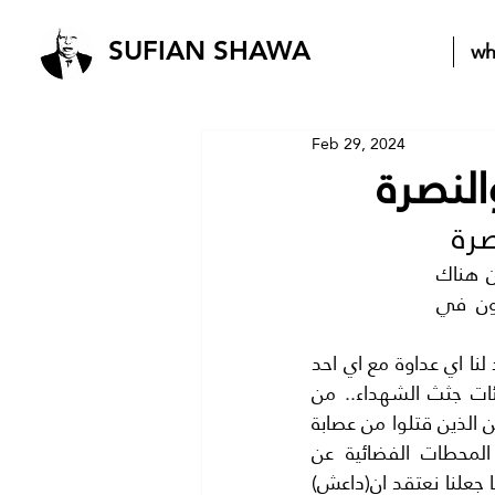
wh
SUFIAN SHAWA
Feb 29, 2024
النصرة
صرة
المعارك العسكرية شديدة القصف تدور من حولنا الا انها ليست الوحيدة فيبدو ان هناك 
معارك وهمية..شرسة تدور في نفس الميدان. واختلط الحابل بالنابل كما يقولون في 
وبداية نؤكد اننا لا ننضم الي اي جهة محاربة.. ولا نتهم اي فصيل محارب.. ولا توجد لنا اي عداوة مع اي احد 
كائنا من كان . ولكنه البحث عن الحقيقة التي اصبحت مدفونة تحت الركام مع مئات جثث الشهداء.. من 
اخواننا العرب والمسلمين لقد كتبنا اثناء معركة(الموصل) وتساءلنا اين جثث المقاتلين الذين قتلوا من عصابة 
داعش الاجرامية..؟ وتساءلنا اين صور الاسرى من اعضاء داعش الذين ذكرت المحطات الفضائية عن 
سقوطهم اسرى.. بايدي القوات المتحاربة..؟ ولم نجد شيئا بل لم نسمع جوابا. مما جعلنا نعتقد ان(داعش) 