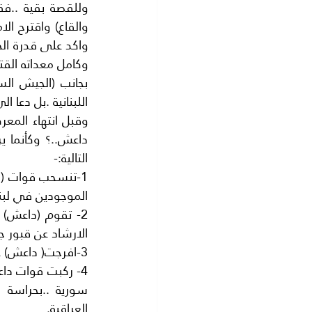
اللبنانية .بل دعا 
التالية:-
الموجودين في لبنان مع 26 جريحا من
الارشاد عن قبور ج
3-افرجت( داعش) عن اسير واحد من حزب الله مع 3 جثث لقوات ايرانية
العراقية.