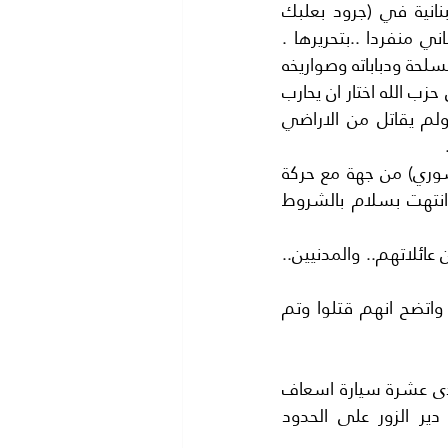
وللقصة بقية ..فقد بقيت قوات حركة (داعش) محتلة مساحات في الاراضي اللبنانية في (جرود بعلبك 
والقاع) واقترح الامين العام لحزب الله السيد حسن نصر الله ان يقوم الجيش اللبناني منفردا ..بتحريرها . 
واكد على قدرة الجيش القيام بهذه المهمة. وفعلا تحرك الجيش اللبناني بقواته المسلحة ودباباته وصواريخه 
وكامل معداته القتالية وبدأ المعركة ضد (داعش) كانت المفاجأة وما اكثر المفاجآت ان حزب الله اختار ان يحارب 
بجانب (الجيش السوري) من الاراضي السورية ولم يقف بجانب الجيش اللبناني..ولم يقاتل من الاراضي 
وقبل انتهاء المعركة فوجئ الجميع باجراء (مفاوضات) بين (حزب الله ) (والجيش السوري) من جهة مع حركة 
داعش..؟ وكأنما يريد سرقة النصر من الجيش اللبناني.المهم تمت المفاوضات وانتهت بسلام بالشروط 
1-تنسحب قوات (داعش) من الاراضي اللبنانية وعددها 308 مقاتلين مع عدد اخر من عائلاتهم.. والمدنيين.. 
2- تقوم (داعش) بالارشاد عن قبور جنود الجيش اللبناني التسعة التي خطفتهم واتضح انهم قتلوا وتم 
4- ركبت قوات داعش في 17 حافلة سورية مكيفة الهواء.. والجرحى ركبوا في احدى عشرة سيارة اسعاف 
سورية ..بحراسة حزب الله والنظام السوري الى (بوكمال) ومنها ينتقلون الى دير الزور على الحدود 