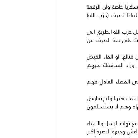
غضب الجيش اللبناني من هذه المفاوضات فهو كان جاهزا للقضاء على داعش عسكريا خاصة وان الرقعة 
التي كانوا فيها حوالي 20 كم فقط والمعركة محسومة لصالح الجيش اللبناني فلماذا تصرف (حزب الله) 
بل ان الجانب العراقي غضب غضبا شديدا واعتبر هذا طعنة في الظهر. فكيف يسهل حزب الله الطريق الى 
عصابات ارهابية.. وهم ذاهبون لقتال الجيش العراقي بكل تأكيد.اسئلة كثيرة وردت على هذ الصرف من 
اولا – داعش حركة ارهابية قتلت الاف السوريين والعراقيين والاوروبيين فبدلا من قتالها او القاء القبض 
على من بقي من مقاتليها.ومحاكمتهم باعتبارهم قتلة ومجرمين.فما هو السر وراء المحافظة عليهم 
ثانيا :- كان افضل ان يلقى القبض على الباقيين من عصابة داعش وتقديمهم الى القضاء العادل فهم 
ثالثا:- منذ قيام حركة داعش وحركة النصرة وهم يشيعون الارهاب والقتل والتدمير اينما ذهبوا ولم تفاوض 
داعش في تاريخها اي مخلوق على وجه الارض .فهم انتحاريون بحسب عقيدتهم الجهاد وهم لا يستسلمون 
وبقي سؤال يدور في خلدنا امام هذه الظاهرة الغريبة.. فان زمن المعجزات انتهى مع نهاية الرسل والانبياء 
..عليهم صلوات الله وسلامه .اصبح واضحا للعين المجردة ان( الارهاب) الذي تمثله داعش وجبهة النصرة اكبر 