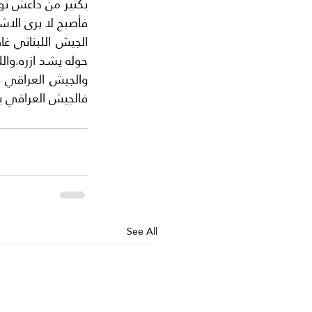
فأصبح لا يرى الاش
حوله يشد ازره.وال
والجيش العراقي 
فالجيش العراقي يع
See All