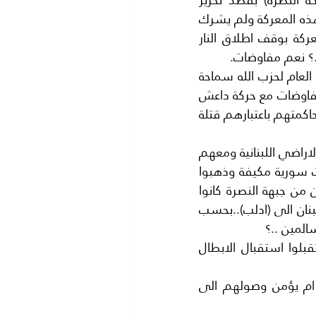
الاراضي اللبنانية واسترداد جنوده الاسرى وجثث الشهداء من جنوده. وفعلا خاض هذه المعركة ولم يشرك 
الجيش اللبناني في المعركة وبعد قتال عنيف فوجيء جميع المتابعين لهذه المعركة بوقف اطلاق النار 
..؟ نعم مفاوضات.
تساءل العالم كله هل حزب الله يجري مفاوضات مع الارهابيين ..؟ خاصة وان الامين العام لحزب الله سماحة 
السيد حسن نصر الله سبق له في خطاب تيلفزيوني من تلفزيون المنار ان حرم المفاوضات مع حركة داعش 
واي حركة ارهابية اخرى..ودعا بعنف شديد وبلهجة حازمة الى قتلهم او اعتقالهم ومحاكمتهم باعتبارهم قتلة 
ماذا جرى ..وفعلا تمت (المفاوضات) بنجاح وانسحب جميع مقاتلي جبهة النصرة من الاراضي اللبنانية ومعهم 
8000 ثمانية الاف من عائلاتهم ومن المدنيين الموجودين في لبنان وركبوا حافلات سورية مكيفة وذهبوا 
الى (ادلب) بحراسة قوات من حزب الله ومن النظام السوري.اضافة الي 3 مقاتلين من جبهة النصرة كانوا 
يحاكمون امام القضاء اللبناني ولكن افرج عنهم من سجن (رومية) اللبناني وغادروا لبنان الى (ادلب)..بحسب 
المين ..؟
وكان مقابل هذا افراج جبهة النصرة عن (خمسة اسرى) من حزب الله عادوا واستقبلوا استقبال الابطال 
كان هذا محيرا... بل وضع علامة استفهام كبيرة ...هل حزب الله يقاتل الارهاب ام يؤمن وصولهم الى 