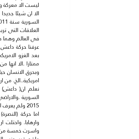
ليست الا معركة وه
في العالم وهما د
امريكية..الخ. من ا
2015 ولم يعرف احد مصيرهم.
واسرت خمسة من رجاله 2015واحتفظت بهم