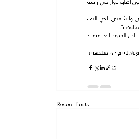
بكثير من داعش توجد دول كبرى ..(تحمي) هؤلاء الارهابيين ومن يعتقد غير ذلك يكون اصابه دوار في رأسه 
الجيش اللبناني غاضب لان المفاوضات سرقت النصر الاكيد منه بل الاجماع الوطني والشعبي الذي التف 
مفاوضات.
 الحدود العراقية..؟
 راي اليوم
جريدة الدستور
Recent Posts