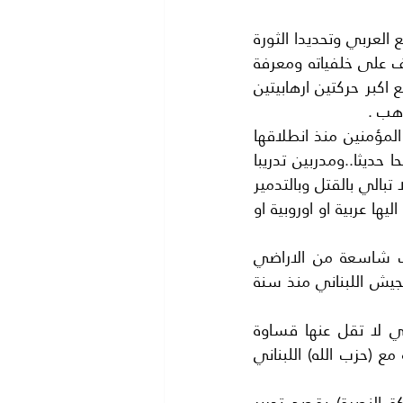
الا ان شيئا جديدا ظهر في الافق وهو نراه لاول مرة منذ قيام ما اطلق عليه الربيع العربي وتحديدا الثورة 
السورية سنة 2011 وهو بحق (عنصر مفاجئ) يستحق الوقوف عنده كثيرا والتعرف على خلفياته ومعرفة 
العلاقات التي تربطه ونقصد بالعنصر المفاجئ عنصر (المفاوضات بين حزب الله) مع اكبر حركتين ارهابيتين 
هب .
عرفنا حركة داعش او الدولة الاسلامية ورئيسها الذي اطلق على نفسه لقب امير المؤمنين منذ انطلاقها 
بعد الغزو الامريكي الى العراق الشقيق وهي تمتاز برجال اقوياء مسلحين تسليحا حديثا..ومدربين تدريبا 
ممتازا .الا انها من اعنف الحركات الارهابية التي شهدناها في هذه الايام.. فهي لا تبالي بالقتل وبالتدمير 
وبحرق الانسان حيا ..وباختصار هم مصاصو الدماء الجدد ولم تسلم اي دولة وصلوا اليها عربية او اوروبية او 
نعلم ان( داعش) تمددت.. فاحتلت اجزاءا كبيرة جدا من العراق واحتلت مساحات شاسعة من الاراضي 
السورية .والاراضي اللبنانية في (جرود بعلبك) والقاع وقامت بخطف 9 من رجال الجيش اللبناني منذ سنة 
اما حركة (النصرة) فهي حركة ارهابية وهي الشقيق التوأم لحركة (داعش ) وهي لا تقل عنها قساوة 
وارهابا. واحتلت ارضا في لبنان في (جرود عرسال) وانها دخلت في معارك ضارية مع (حزب الله) اللبناني 
ولقد قرر حزب الله في الشهر الماضي..القيام بعملية عسكرية كبيرة ضد (حركة النصرة) بقصد تحرير 