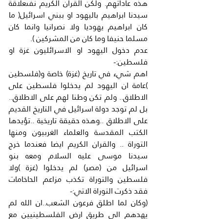
هذه عاداتهم. ولكن القران الكريم نفىعلاقة 
سيدنا ابراهيم باليهود او ببني اسرائيل( ما 
كان ابراهيم يهوديا ولا نصرانيا وانما كان 
مسلما حنيفا وما كان من المشركين ).
عدم دخول اليهود او الاسرائليون غزة او 
فلسطين:-
اهم شيء في تاريخ (غزة) خاصة و(فلسطين 
)عامة ان اليهود لم يدخلوا فلسطين على 
الاطلاق.. ولم تكن وطنا لهم على الاطلاق.. 
بل لم توجد دولة اسرائيل في التاريخ القديم 
على الاطلاق ..وهذه حقيقة تاريخية ..تؤيدها 
الكتب المقدسة والعلماء الغربيون ومنها 
التوراة .. والقران الكريم ايضا فعندما خرج 
سيدنا موسى عليه السلام ومعه بنو 
اسرائيل من (مصر) لم يدخلوا (غزة )ولا 
فلسطين والتوراة تكذب مزاعم الحاخامات 
فقد ذكرت التوراة الاتي:-
(وكان لما اطلق فرعون الشعب..ان الله لم 
يهدهم الي طريق ارض الفلسطينيين مع 