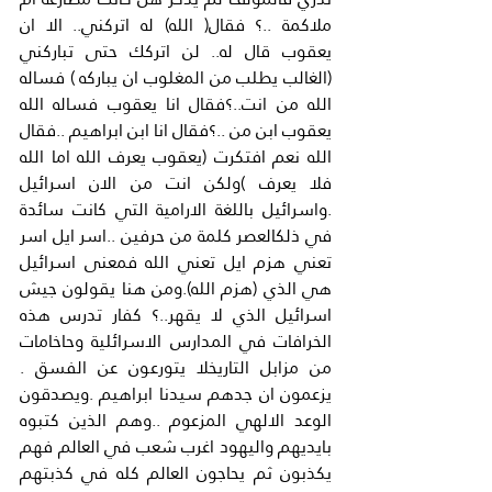
ملاكمة ..؟ فقال( الله) له اتركني.. الا ان 
يعقوب قال له.. لن اتركك حتى تباركني 
(الغالب يطلب من المغلوب ان يباركه ) فساله 
الله من انت..؟فقال انا يعقوب فساله الله 
يعقوب ابن من ..؟فقال انا ابن ابراهيم ..فقال 
الله نعم افتكرت (يعقوب يعرف الله اما الله 
فلا يعرف )ولكن انت من الان اسرائيل 
.واسرائيل باللغة الارامية التي كانت سائدة 
في ذلكالعصر كلمة من حرفين ..اسر ايل اسر 
تعني هزم ايل تعني الله فمعنى اسرائيل 
هي الذي (هزم الله).ومن هنا يقولون جيش 
اسرائيل الذي لا يقهر..؟ كفار تدرس هذه 
الخرافات في المدارس الاسرائلية وحاخامات 
من مزابل التاريخلا يتورعون عن الفسق . 
يزعمون ان جدهم سيدنا ابراهيم .ويصدقون 
الوعد الالهي المزعوم ..وهم الذين كتبوه 
بايديهم واليهود اغرب شعب في العالم فهم 
يكذبون ثم يحاجون العالم كله في كذبتهم 