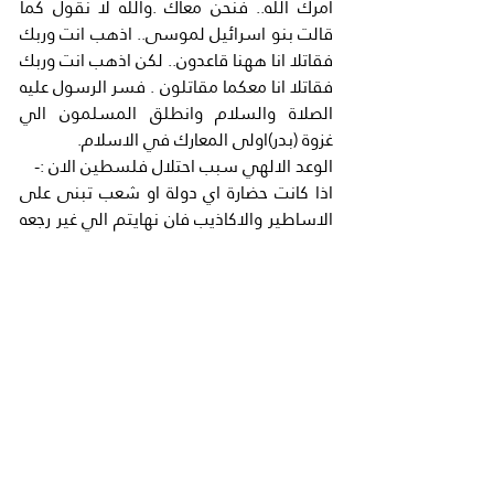
امرك الله.. فنحن معاك .والله لا نقول كما 
قالت بنو اسرائيل لموسى.. اذهب انت وربك 
فقاتلا انا ههنا قاعدون.. لكن اذهب انت وربك 
فقاتلا انا معكما مقاتلون . فسر الرسول عليه 
الصلاة والسلام وانطلق المسلمون الي 
غزوة (بدر)اولى المعارك في الاسلام.
الوعد الالهي سبب احتلال فلسطين الان :-
اذا كانت حضارة اي دولة او شعب تبنى على 
الاساطير والاكاذيب فان نهايتم الي غير رجعه 
واهم هذه الاكاذيب في الحياة الاسرائلية 
هو الوعد اللالهي المزعوم وهو:-(وقال الرب 
لابرام بعد اعتزال لوط عنه ارفع عينيك وانظر 
من الموقع الذي انت فيه شمالا وجنوبا 
وشرقا وغربا لان جميع الارض التي انت ترى 
لك اعطيها ولنسلك الي الابد ) فكأن الله 
يوزع الاراضي الي هذا وذاك او يورثهم بعض 
املاكه وتعتمد اسرائيل على هذا الوعد 
لاحتلال فلسطين.. فهم دائما يذكرون العودة 
الي ارض الميعاد ..ويعتبرون فلسطين كلها 