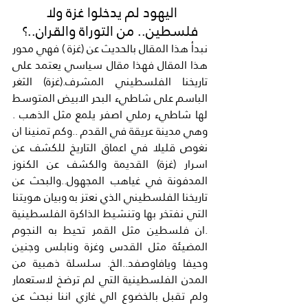
اليهود لم يدخلوا غزة ولا 
فلسطين.. من التوراة والقران..؟
نبدأ هذا المقال بالحديث عن (غزة ) فهي محور 
هذا المقال فهذا مقال سياسي يعتمد على 
تاريخنا الفلسطيني المشرف.(غزة) الثغر 
الباسم على شاطيء البحر الابيض المتوسط 
لها شاطيء رملي اصفر يلمع مثل الذهب . 
وهي مدينة عريقة في القدم ..وكم تمنينا ان 
نغوص قليلا في اعماق التاريخ للكشف عن 
اسرار (غزة) القديمة والكشف عن الكنوز 
المدفونة في غياهب المجهول..والبحث عن 
تاريخنا الفلسطيني الذي نعتز به وبيان هويتنا 
التي نفتخر بها وتنشيط الذاكرة الفلسطينية 
.ان فلسطين مثل القمر تحيط به النجوم 
المضيئة مثل القدس وغزة ونابلس وجنين 
وحيفا ويافاوصفد..الخ. سلسلة ذهبية من 
المدن الفلسطينية التي لم ترضخ لاستعمار 
ولم تقبل بالخضوع الي غازي اننا نبحث عن 