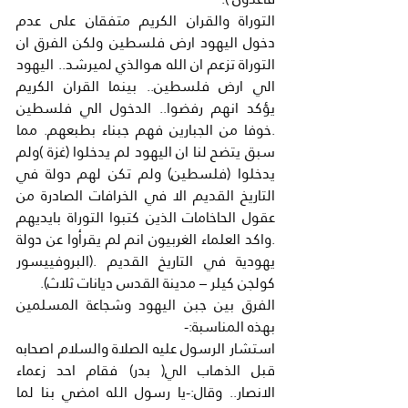
التوراة والقران الكريم متفقان على عدم 
دخول اليهود ارض فلسطين ولكن الفرق ان 
التوراة تزعم ان الله هوالذي لميرشد.. اليهود 
الي ارض فلسطين.. بينما القران الكريم 
يؤكد انهم رفضوا.. الدخول الي فلسطين 
.خوفا من الجبارين فهم جبناء بطبعهم. مما 
سبق يتضح لنا ان اليهود لم يدخلوا (غزة )ولم 
يدخلوا (فلسطين) ولم تكن لهم دولة في 
التاريخ القديم الا في الخرافات الصادرة من 
عقول الحاخامات الذين كتبوا التوراة بايديهم 
.واكد العلماء الغربيون انم لم يقرأوا عن دولة 
يهودية في التاريخ القديم .(البروفييسور 
كولجن كيلر – مدينة القدس ديانات ثلاث).
الفرق بين جبن اليهود وشجاعة المسلمين 
بهذه المناسبة:-
استشار الرسول عليه الصلاة والسلام اصحابه 
قبل الذهاب الي( بدر) فقام احد زعماء 
الانصار.. وقال:-يا رسول الله امضي بنا لما 