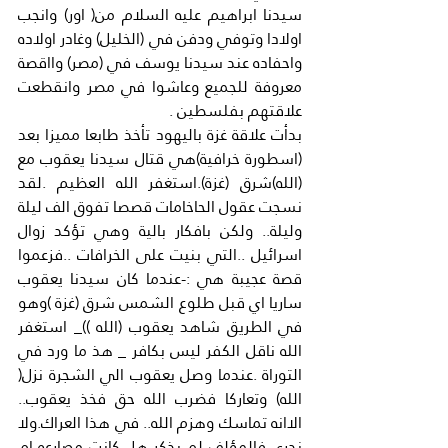
سيدنا ابراهيم عليه السلام من( اور) وانجب 
اولادا وتوفي ودفن في (الخليل) وغادر اولاده 
واحفاده عند سيدنا يوسف في (مصر) وااقصة 
معروفة للجميع وعاشوا في مصر وانقطعت 
علاقتهم بفلسطين .
بدأت علاقة غزة باليهود تأخذ طابعا مميزا بعد 
(اسطورة خرافية)هي قتال سيدنا يعقوب مع 
(الله)شرق (غزة).استغفر الله العظيم .لقد 
نسجت عقول الحاخامات قصصا تفوق الف ليلة 
وليلة.. ولكن بافكار بالية وهي تؤكد زوال 
اسرائيل ..التي بنيت على الخرافات ..فزعموا 
قصة عجيبة هي :-عندما كان سيدنا يعقوب 
ساريا اي قبل طلوع الشمس شرق (غزة )وهو 
في الطريق شاهد يعقوب (الله ))_ استغفر 
الله ناقل الكفر ليس بكافر _ هذ ما ورد في 
التوراة .عندما وصل يعقوب الي الشجرة نزل( 
الله) وتعاركا فضرب الله حق فخذ يعقوب.. 
الاانه تماسك وهزم الله.. في هذا العراك.ولا 
ندري فالمؤلف لم يذكر هل كانت مصارعه ام 