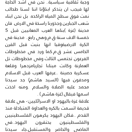
وجبة ثقافية سياسية.. نحن في اشد الحاجة 
لها فيجب ان يتذكر ابناؤنا اننا لسنا طحالب 
نمت فوق سطح المياه الراكده. بل نحن ابناء 
شعب الجبارين وجذورنا راسخة في الارض. فان 
مدينة (غزة )بناها العرب المعانيين قبل 5 
خمسة الاف سنة ق.م.وهي رابع.. مدينة في 
الكرة الارضيةوقيا انها بنيت قبل القرن 
الخامس عشر ق.م.كما ورد في مخطوطات 
الفرعون تحتمس الثالث وفي مخطوطات تل 
العمارنة وكانت ميناءا تجاريامزدهرا وقلعة 
عسكرية حصينة ..عرفها العرب قبل الاسلام 
ومدفون فيها (السيد هاشم) جد سيدنا 
محمد عليه الصلاة والسلام .ومنه اخذت 
اسمها فيقال (غزة هاشم ) .
علاقة غزة باليهود او الاسرائليين:- هي علاقة 
قديمة اتسمت بالكره والعداوة المتبادلة منذ 
القدم ..فكان اليهود يكرهون الفلسطينيين 
والفلسطينيون يحتقرون اليهود..في 
الماضي والحاضر والمستقبل.جاء سيدنا 