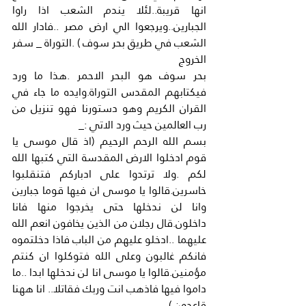
انها قريبة..لئلا يندم الشعب اذا راوا 
الجبارين..ويرجعوا الي ارض مصر ..فادار الله 
الشعب في طريق بحر سوف ) .التوراة _ سفر 
الخروج
بحر سوف هو البحر الاحمر .هذا ما ورد 
فيكتابهم المقدس التوراة.وايده ما جاء في 
القران الكريم وهو دستورنا فهو تنزيل من 
رب العالمين حيث ورد الاتي :_
بسم الله الرحم الرحيم (اذ قال موسى يا 
قوم ادخلوا الارض المقدسة التي كتبها الله 
لكم .ولا ترتدوا على ادباركم فتنقلبوا 
خاسرين.قالوا يا موسى ان فيها قوما جبارين 
وانا لن ندخلها حتى يخرجوا منها فانا 
داخلون.قال رجلان من الذين يخافون انعم الله 
عليهما ..ادخلو عليهم من الباب فاذا دخلتموه 
فانكم غالبون وعلى الله فتوكلوا ان كنتم 
مؤمنين.قالوا يا موسى انا لن ندخلها ابدا ..ما 
داموا فيها فاذهب انت وربك فقاتلا.. انا ههنا 
قاعدون ).