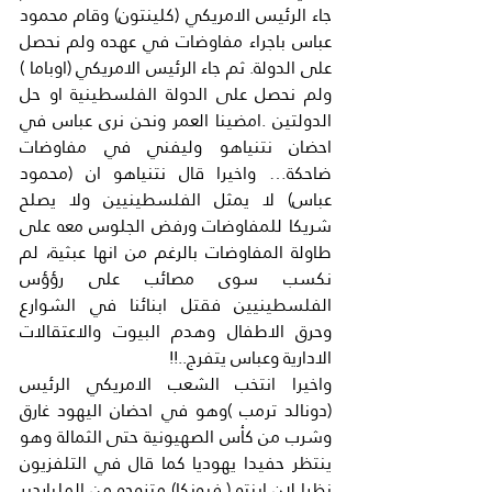
جاء الرئيس الامريكي (كلينتون) وقام محمود 
عباس باجراء مفاوضات في عهده ولم نحصل 
على الدولة. ثم جاء الرئيس الامريكي (اوباما ) 
ولم نحصل على الدولة الفلسطينية او حل 
الدولتين .امضينا العمر ونحن نرى عباس في 
احضان نتنياهو وليفني في مفاوضات 
ضاحكة… واخيرا قال نتنياهو ان (محمود 
عباس) لا يمثل الفلسطينيين ولا يصلح 
شريكا للمفاوضات ورفض الجلوس معه على 
طاولة المفاوضات بالرغم من انها عبثية، لم 
نكسب سوى مصائب على رؤؤس 
الفلسطينيين فقتل ابنائنا في الشوارع 
وحرق الاطفال وهدم البيوت والاعتقالات 
الادارية وعباس يتفرج..!!
واخيرا انتخب الشعب الامريكي الرئيس 
(دونالد ترمب )وهو في احضان اليهود غارق 
وشرب من كأس الصهيونية حتى الثمالة وهو 
ينتظر حفيدا يهوديا كما قال في التلفزيون 
نظرا لان ابنته ( فيونكا) متزوجه من الملياردير 