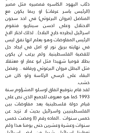
ذئاب اليهود الكاسره فمصيره مثل مصير 
(الرئيس ياسر عرفات) او ربما يكون مع 
المناضل (مروان البرغوثي) في احد سجون 
الاحتلال وعلى احسن سيناريو فتقوم 
اسرائيل (بطرده خارج البلاد).. لذلك اختار الاخ 
الرئيس المفاوضات وهو يعلم انها نفق ليس 
في نهايته بريق نور او امل في ايجاد حل 
للقضية الفلسطينية. ولم يرغب ان يكون 
بطلا قوميا شهيدا مثل ابو عمار او معتقلا 
مثل البطل مروان البرغوثي ورفاقه .. وفضل 
البقاء على كرسي الرئاسة ولو كان من 
خشب.
لقد قام بتوقيع اتفاق اوسلو المشؤوم سنة 
1993 كما هو معروف للجميع الذي نص على 
قيام دولة فلسطينية يعد مفاوضات بين 
الفلسطينيين واسرائيل بحيث لا تزيد عن 
خمس سنوات ..الماده رقم (ا) ومضت خمس 
سنوات وعشرة وعشرين حتى يومنا هذا ولم 
تعطينا اسرائيل شبرا من ارض اسرائيل 