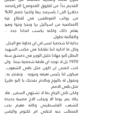
القديم بدأ من (فاروق القدومي) الى(محمد 
دحلان) الى ( ياسرعبد ربه) واخيرا خصم 30% 
من رواتب الموظفين في (قطاع غزة 
)المحاصره من اسرائيل برا وبحرا وجوا وهو 
يعلم ذلك ولكنه يكسب اعداءا جدد .. 
والقائمة تطول.
بداية انا شخصيا ليس لي اي عداوة مع الرجل.. 
وكل ما اذكره اننا تقابلنا في مكتب الشهيد 
البطل (ابو جهاد) خليل الوزير في دمشق سنة 
1970 بل لا توجد اي علاقة شخصية بيننا . وان 
كنت اتمنى ان اكون مثل باقي الشعوب.. 
فيكون لنا رئيس نعرفه ونزوره .. ونفتخر به.. 
ونقول له بالروح وبالدم نفديك يا (ابو مازن) 
مثل باقي الامم.
ولكن تاتي الرياح بما لا تشتهي السفن.. فلا 
يكاد يمر يوما الا ويجلب الاخ مصيبة جديدة 
للشعب الفلسطيني وكانه مغرم بحب 
المصائب حبه لاغاني ام كلثوم والياس 