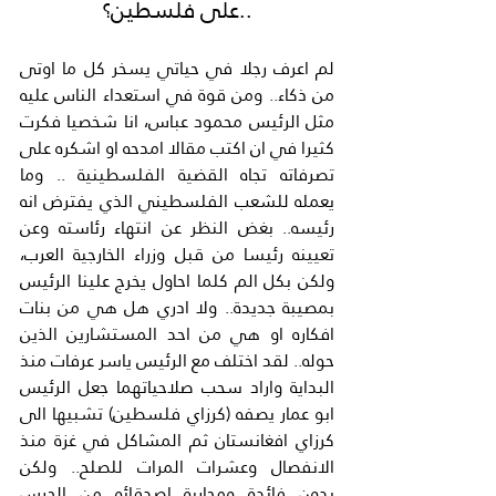
..على فلسطين؟
لم اعرف رجلا في حياتي يسخر كل ما اوتى 
من ذكاء.. ومن قوة في استعداء الناس عليه 
مثل الرئيس محمود عباس، انا شخصيا فكرت 
كثيرا في ان اكتب مقالا امدحه او اشكره على 
تصرفاته تجاه القضية الفلسطينية .. وما 
يعمله للشعب الفلسطيني الذي يفترض انه 
رئيسه.. بغض النظر عن انتهاء رئاسته وعن 
تعيينه رئيسا من قبل وزراء الخارجية العرب، 
ولكن بكل الم كلما احاول يخرج علينا الرئيس 
بمصيبة جديدة.. ولا ادري هل هي من بنات 
افكاره او هي من احد المستشارين الذين 
حوله.. لقد اختلف مع الرئيس ياسر عرفات منذ 
البداية واراد سحب صلاحياتهما جعل الرئيس 
ابو عمار يصفه (كرزاي فلسطين) تشبيها الى 
كرزاي افغانستان ثم المشاكل في غزة منذ 
الانفصال وعشرات المرات للصلح.. ولكن 
بدون فائدة ومحاربة اصدقائه من الحرس 