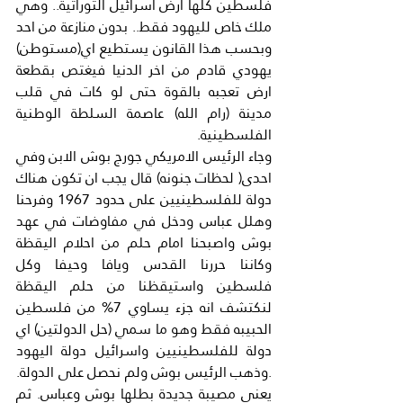
فلسطين كلها ارض اسرائيل التوراتية.. وهي 
ملك خاص لليهود فقط.. بدون منازعة من احد 
وبحسب هذا القانون يستطيع اي(مستوطن) 
يهودي قادم من اخر الدنيا فيغتص بقطعة 
ارض تعجبه بالقوة حتى لو كات في قلب 
مدينة (رام الله) عاصمة السلطة الوطنية 
الفلسطينية.
وجاء الرئيس الامريكي جورج بوش الابن وفي 
احدى( لحظات جنونه) قال يجب ان تكون هناك 
دولة للفلسطينيين على حدود 1967 وفرحنا 
وهلل عباس ودخل في مفاوضات في عهد 
بوش واصبحنا امام حلم من احلام اليقظة 
وكاننا حررنا القدس ويافا وحيفا وكل 
فلسطين واستيقظنا من حلم اليقظة 
لنكتشف انه جزء يساوي 7% من فلسطين 
الحبيبه فقط وهو ما سمي (حل الدولتين) اي 
دولة للفلسطينيين واسرائيل دولة اليهود 
.وذهب الرئيس بوش ولم نحصل على الدولة. 
يعني مصيبة جديدة بطلها بوش وعباس. ثم 