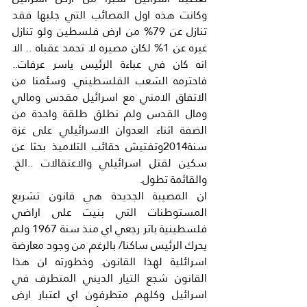
وكانت هذه اول المصائب التي جلبها فقد 
تنازل عن 79% من ارض فلسطين ولو تنازل 
غيره عن 1% لكان مصيره لا تحمد عقباه .. الا 
انه كان في عباءة الرئيس ياسر عرفات.. 
فاحترمه الشعب الفلسطيني. وسئمنا من 
الاتفاق الامني مع اسرائيل مقدس ومالي 
ومال القدس ولم نطلق طلقة واحدة من 
الضفة اثناء العدوان الاسرائيلي على غزة 
سنة2014وتفتيش حقائب التلاميذ بحثا عن 
سكين لقتل اسرائيلي والاعتقالات ..الخ. 
والقائمة تطول.
ان المصيبة الجديدة هي قانون تشريع 
المستوطنات التي بنيت على اراضي 
فلسطينية باثر رجعي اي منذ سنة 1967 ولم 
يحرك الرئيس ساكنا/ بالرغم من وجود معارضة 
اسرائلية لهذا القانون. وخطورته ان هذا 
القانون شجع التيار الديني المتطرف في 
اسرائيل وكلهم متطرفون اي اعتبار ارض 