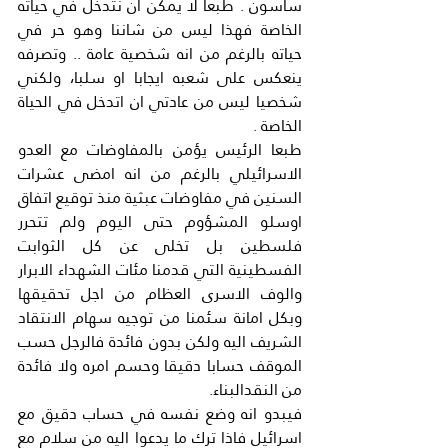
ساسون . طبعا لا يمكن ان نتدخل في حياته 
الخاصة فهذا ليس من شاننا وهو حر في 
حياته بالرغم من انه شخصية عامة .. وتصرفه 
ينعكس على شعبه ايجابا او سلبا، ولكني 
شخصيا ليس من عادتي ان اتدخل في الحياة 
الخاصة .
طبعا الرئيس يؤمن بالمفاوضات مع العدو 
الاسرائيلي بالرغم من انه امضى عشرات 
السنين في مفاوضات عبثية منذ توقيع اتفاق 
اوسلو المشؤوم حتى اليوم ولم تتحرر 
فلسطين بل تخلى عن كل الثوابت 
الفسطينية التي قدمنا مئات الشهداء الابرار 
والوف الاسرى العظام من اجل تحقيقها 
وبكل امانة سئمنا من توجيه سهام الانتقاد 
الشريف اليه ولكن بدون فائدة فالرجل حسب 
الموقف حسابا دقيقا وحسم امره ولا فائدة 
من النقدالبناء.
فيبدو انه وضع نفسه في حساب دقيق مع 
اسرائيل فاذا ترك ما يدعوا اليه من سلام مع 