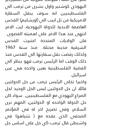
اليهودي كوشنير واول بشرى من ترمب الي 
الفلسطينيين انه سوف ينقل السفارة 
الامريكية من تل ابيب الي (اورشليم) القدس 
العاصمة الابدية للدولة اليهودية، ليت الامر 
انتهى عند هذا الامر على اهميته القصوى.. 
فان الولايات المتحدة اعتبرت القدس 
الشرقية مدينة محتلة.. منذ سنة 1967 
ولذلك رفضت نقل سفارتها الي القدس منذ 
ذلك الوقت اما الرئيس ترمب فهو ينظر الي 
القضية الفلسطينية بعين واحده هي عين 
اسرائيل .
واخيرا تخلى الرئيس ترمب عن حل الدولتين 
قائلا ان حل الدولتين ليس الحل الوحيد لحل 
الصراع اليهودي مع الفلسطينيين.. سواء كان 
حل الدولة الواحده او الدولتين، المهم نرى 
السلام، وفي تصريح اخر له في المؤتمر 
الصحفي الذي عقده مع ( نتنياهو) في 
واشنطن قال ترمب:-(اي حل على اساس حل 