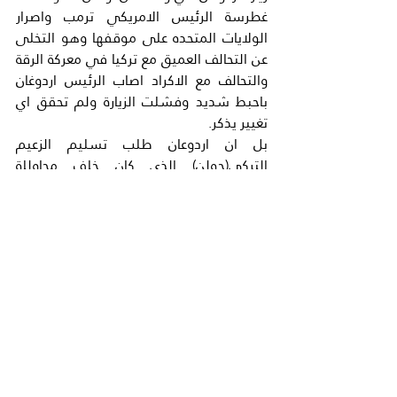
غطرسة الرئيس الامريكي ترمب واصرار 
الولايات المتحده على موقفها وهو التخلى 
عن التحالف العميق مع تركيا في معركة الرقة 
والتحالف مع الاكراد اصاب الرئيس اردوغان 
باحبط شديد وفشلت الزيارة ولم تحقق اي 
تغيير يذكر.
بل ان اردوعان طلب تسليم الزعيم 
التركي(جولن) الذي كان خلف محاوللة 
الانقلاب الاخير في تركيا فهو مقيم في 
الولايات المتحدة وطلب اردوغان تسليمه او 
ترحيله الي تركيا حتى يحاكم محاكمة عادلة 
في تركيا الا ان طلبه هذا رفض واقترحت 
الولايات المتحدة ان يبقى (جولن) في الحجز 
الاحتياطي في امريكا.ورفض اردوغان هذا 
الاقتراح فلا معنى لان يبقى مواطن تركي 
محجوزا في الولايات المتحدة.
ورد اردوغان على هذا الموقف المتشنج من 
امركا في خطاب متلف بان تركيا سو تعمل اي 