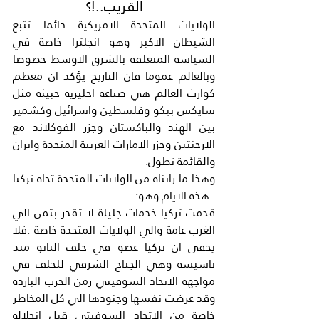
القريب..!؟
الولايات المتحدة الامريكية دائما تتبع 
الشيطان الاكبر وهو انجلترا خاصة في 
السياسة المتعلقة بالشرق الاوسط خصوصا 
وبالعالم عموما فان التاريخ يؤكد ان معظم 
كوارث العالم هي صناعة احليزية خبيثة مثل 
سايكس بيكو وفلسطين واسرائيل وكشمير 
بين الهند والباكستان وجزر الفوكلاند مع 
الارجنتين وجزر الامارات العربية المتحدة وايران 
والقائمة تطول.
وهذا ما رايناه من الولايات المتحدة تجاه تركيا 
..هذه الايام وهو:-
قدمت تركيا خدمات جليلة لا تقدر بثمن الي 
الغرب عامة والي الولايات المتحدة خاصة .فلا 
يخفى ان تركيا عضو في حلف الناتو منذ 
تاسيسه وهي الجناح الشرقي للحلف في 
مواجهة الاتحاد السوفيتي زمن الحرب الباردة 
وقد عرضت نفسها وجنودها الي كل المخاطر 
خاصة من الاتحاد السوفيتي قبل انحلاله 