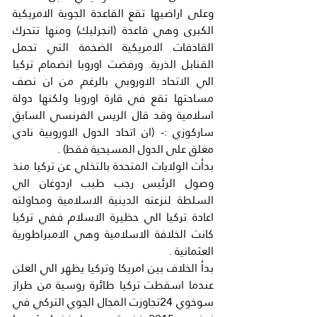
وعلى اراضيها تقع القاعدة الجوية الامريكية 
الكبرى وهي قاعدة (انجرليك) ومنها تتحرك 
القاذفات الامريكية الضخمة التي تحمل 
القنابل الذرية. ورفضت اوروبا انضمام تركيا 
الي الاتحاد الاوروبي بالرغم من ان نصف 
مساحتها تقع في قارة اوروبا ولكنها دولة 
اسلامية وقد قال الريس الفرنسي السابق 
ساركوزي :- (ان اتحاد الدول الاوروبية نادي 
مغلق على الدول المسيحية فقط) .
بدأت الولايات المتحدة بالتخلي عن تركيا منذ 
وصول الرئيس رجب طيب اردوغان الي 
السلطة لنزعته الدينية الاسلامية ومحاولته 
اعادة تركيا الي حظيرة الاسلام ففي تركيا 
كانت الخلافة الاسلامية وهي الامبراطورية 
العثمانية .
بدأ الخلاف بين امريكا وتركيا يظهر الي العلن 
عندما اسقطت تركيا طائرة روسية من طراز 
سوخوي 24تجاوزت المجال الجوي التركي في 