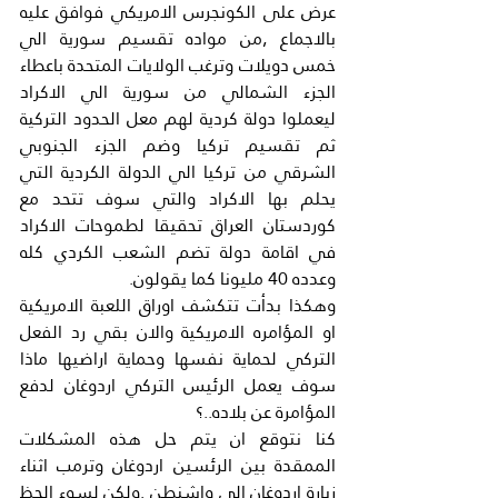
عرض على الكونجرس الامريكي فوافق عليه 
بالاجماع ,من مواده تقسيم سورية الي 
خمس دويلات وترغب الولايات المتحدة باعطاء 
الجزء الشمالي من سورية الي الاكراد 
ليعملوا دولة كردية لهم معل الحدود التركية 
ثم تقسيم تركيا وضم الجزء الجنوبي 
الشرقي من تركيا الي الدولة الكردية التي 
يحلم بها الاكراد والتي سوف تتحد مع 
كوردستان العراق تحقيقا لطموحات الاكراد 
في اقامة دولة تضم الشعب الكردي كله 
وعدده 40 مليونا كما يقولون.
وهكذا بدأت تتكشف اوراق اللعبة الامريكية 
او المؤامره الامريكية والان بقي رد الفعل 
التركي لحماية نفسها وحماية اراضيها ماذا 
سوف يعمل الرئيس التركي اردوغان لدفع 
المؤامرة عن بلاده..؟
كنا نتوقع ان يتم حل هذه المشكلات 
الممقدة بين الرئسين اردوغان وترمب اثناء 
زيارة اردوغان الي واشنطن .ولكن لسوء الحظ 