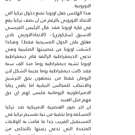
الاوروبية .
هذا الهاجس جعل اوروبا تمنع دخول تركيا الي 
الاتحاد الاوروبي بالرغم من ان نصف تركيا يقع 
في قارة اوروبا فقد قال الرئيس الفرنسي 
الاسبق (ساركوزي):- (الاتحادالاوربي نادي 
مغلق على الدول المسيحية فقط.) .وهكذا 
كشفت اوروبا عن عنصريتها الصليبية وهي 
تدعي الديمقراطية الزائفة فام ديمقراطية 
اوروبا تشبه ديمقراطية روما منذ الف سنة 
فقد كانت ديمقراطية روما عجيبة الشكل لان 
الرومان فقط من يتمتعون بحق الترشيح 
والانتخاب للمجالس النيابية اما باقي رعايا 
الامبراطورية الرومانية فليس لهم اي حق 
فهم مثل العبيد .
ان اخر صور العنصرية الامريكية ضد تركيا 
المسلمه وما تخفية من نية تقسيم تركيا في 
المستقبل القريب جدا ما قامت به الولايات 
المتحدة التي تدعي رغبتها بالتخلص من 