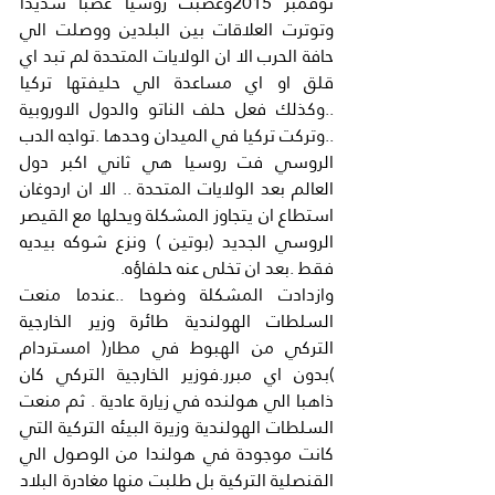
نوفمبر 2015وغضبت روسيا غضبا شديدا 
وتوترت العلاقات بين البلدين ووصلت الي 
حافة الحرب الا ان الولايات المتحدة لم تبد اي 
قلق او اي مساعدة الي حليفتها تركيا 
..وكذلك فعل حلف الناتو والدول الاوروبية 
..وتركت تركيا في الميدان وحدها .تواجه الدب 
الروسي فت روسيا هي ثاني اكبر دول 
العالم بعد الولايات المتحدة .. الا ان اردوغان 
استطاع ان يتجاوز المشكلة ويحلها مع القيصر 
الروسي الجديد (بوتين ) ونزع شوكه بيديه 
فقط .بعد ان تخلى عنه حلفاؤه.
وازدادت المشكلة وضوحا ..عندما منعت 
السلطات الهولندية طائرة وزير الخارجية 
التركي من الهبوط في مطار( امستردام 
)بدون اي مبرر.فوزير الخارجية التركي كان 
ذاهبا الي هولنده في زيارة عادية . ثم منعت 
السلطات الهولندية وزيرة البيئه التركية التي 
كانت موجودة في هولندا من الوصول الي 
القنصلية التركية بل طلبت منها مغادرة البلاد 