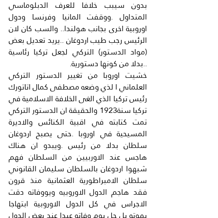
بدون سيبب خلافا للعرف الدبلوماسي 
المتداول .ووقفت المانيا وفرنسا ودول 
اوروبية اخرى بجانب هولندا.. والسب كان لان 
الرئيس رجب طيب اردوغان ..يريد تعديل بعض 
(مواد الدستور) التركي لجعل تركيا رئاسية 
..بدلا من كونها دستورية.
خشيت اوروبا من تغيير الدستور التركي 
العلماني ا لذي وضعه مصطفى كمال اتاتورك 
رئيس تركيا الذي الغى الخلافة الاسلامية في 
تركيا سنة1923 والحقيقة ان الدستور التركي 
تمت كتابته في اقبية الكنائس والاديرة 
المسيحية في اوروبا .حتى يصبح اردوغان 
سلطان بدلا من رئيس .ويبدو ان هناك 
هاجس عند الاوربيين من السلطان فهم 
شبهوا اردوغان بالسلطان سليمان القانوني 
سلطان الامبراطورية العثمانية منذ قرون 
فقد هاجم الدول الاوروبيه ويووفاته دقت 
الاجراس في كل الدول الاوروبية ابتهاجا 
بموته بل جل يوم وفاته عيدا عند بعض الدول 