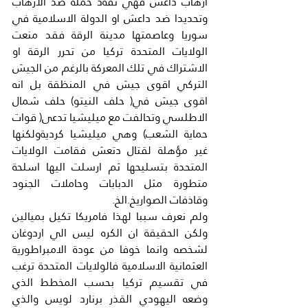
ارهاب داعش فهي تقةد حملة ضد الارهاب 
وتحديدا ضد داعش او الدولة الاسلامية في 
سوريا وعاصمتها مدينة الرقة فقد منعت 
الولايات المتحدة تركيا من تحرر الرقة او 
الاشتراك في تلك المعركة بالرغم من الجيش 
التركي اقوى جيش في المنظقة بل انه 
اقوى جيش في( حلف النيتو) حلف شمال 
الاطلسي وتحالفت مع ميليشيا تدعى( قوات 
حماية الشعب) وهي ميليشيا كرديةولكنها 
غير مؤهلة لقتال دتعش فقامت الولايات 
المتحدة بتسليحها ثم ارسلت اليها اسلحة 
متطورة مثل الدبابات وحاملات الجنود 
وقاذفات الصواريخ.الخ.
ولم نعرف سببا لهذا فامريكا تكيل بميالين 
ولكن الحقيقة ان الكره ليس الي اردوغان 
لشخصه وانما خوفا من عودة الامبراطورية 
العثمانية الاسلامية فالولايات المتحدة ترغب 
في تقسيم تركيا بحسب المخطط الذي 
وضعه اليهودي القذر برنارد لويس والذي 