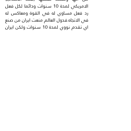
الامريكي لمدة 10 سنوات ودائما لكل فعل 
رد فعل مساوي له في القوة ومعاكس له 
في الاتجاه.فدول العالم منعت ايران من صنع 
اي تقدم نووي لمدة 10 سنوات ولكن ايران 
اعتقدت انها انتصرت على العالم واصبح لها 
الحق في احتلال العراق وسوريا ولبنان واليمن 
.. وربما اكثر..ومن المؤكد ان المملكة العربية 
السعودية فعلت خيرا في (عاصفة الحزم) ضد 
الحوثيين في اليمن. بعد ان اتضح انهم 
اسنساخ من حزب الله اللبناني.وايران هي 
التي تمدهم بالمال والسلاح والتدريب..اما 
الولايات المتحدة الامريكية وروسيا فهؤلاء 
مثل الصليبيين لا قيمة لوجودهم.. وهم 
سوف يغادرون سورية ..كما غادروا افغانستان 
والعراق من قبل .وعلى اي حال فان الحل 
السلمي ..لا مستقبل له ..ونرى الحل 
السلمي اكذوبة ..حفظ الله سوريا وشعبها 
من كل مكروه. فبشار الاسد لم يحافظ على 