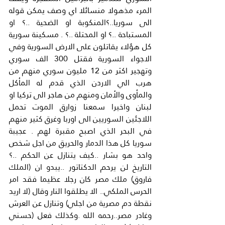
المرء مذهولا منسائلا اي وصف يمكن قوله 
الى سوريا..؟المنكوبة او الضحية ..؟ او 
المستباحة ..؟ او المحتلة ..؟ . مسكينة سورية 
كل هؤلاء يقاتلون على الارض السورية وفي 
الاجواء السورية فقتل 300 الف سوري 
وتهجير اكثر من 12 مليون سوري منهم من 
هرب الي الاردن الذي قدم له المأكل 
والمأوى والأمان ومنهم من هاجر الى تركيا او 
لبنان واخيرا سمعنا زوارق الموت تحمل 
اللاجئين السوريين الى اوربا وغرق كثير منهم 
في البحر الذي اصبح مقبرة لهم . عجيبة 
سوريا كل هذا الدمار والحريق من اجل شخص 
واحد هو بشار ..كيف يتنازل عن الحكم ..؟ 
التاريخ لن يرحم الدكتاتور ..يبدو ان (الملك 
فاروق) ملك مصر كان رجلا عظيما فقد امر 
الحرس الملكي.. الا يطلقوا النار وقال (لا اريد 
نقطة دم مصرية من اجلي) وتنازل عن العرش 
وغادر مصر..رحمه الله .وكذلك فعل (حسني 