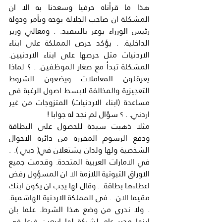
هذا ما قرأناه حرفيا وسعدنا به الا ان 
المشكلة ان صاحب الجلالة يوجه ويأمر ودولة 
رئيس الوزراء يوعز بالتنفيذ. . ومعالي وزير 
الداخلية. . يؤكد حرص المملكة على ابناء 
الاردنيات مثل حرصها على ابناء الاردنيين. 
المشكلة تبدأ مع صغار الموظفين. . ؟ لماذا 
يعرقلون المعاملات ويضعون الشروط 
التعجيزية والمخالفة لابسط اصول الرغبة في 
مساعدة (ابناء الاردنيات) المتزوجات من غير 
اردني. . ؟ سؤال لم نجد له جوابا !
مثلا ذهبت سيدة للحصول على البطاقة 
ودفع الرسوم المقررة من دائرة الاحوال 
الشخصية ولها ولدان يشتغلان في( دبي ). . 
في الامارات العربية المتحدة. وقدمت جميع 
الاوراق الثبوتية اللازمة الا ان المسؤول رفض 
اعطاءها بطاقة. . وقال لها يجب ان يكون ابنك 
مقيما الان. . في المملكة الاردنية الهاشمية. 
. ولا ندري من وضع هذا الشرط. علما بان 
ابنها مدير عام لشركة لها اربعين فرعا في 