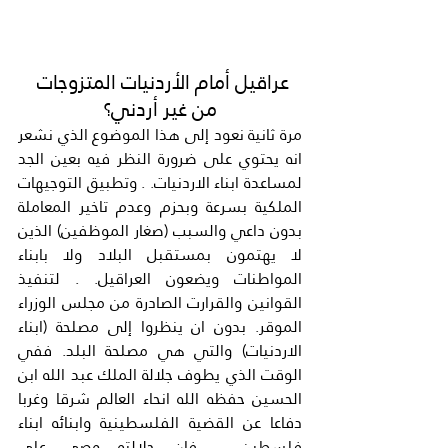
عراقيل أمام الأردنيات المتزوجات 
من غير أردني؟
مرة ثانية نعود إلى هذا الموضوع الذي نشعر 
انه يحتوي على ضرورة النظر فيه بعين الجد 
لمساعدة ابناء الاردنيات. . وتطبيق التوجيهات 
الملكية بسرعة وبحزم وعدم تاخير المعاملة 
بدون داعي والسبب (صغار الموظفين) الذين 
لا يهتمون بمستقبل البلاد ولا بابناء 
المواطنات ويضعون العراقيل. . لتنفيذ 
القوانين والقرارت الصادرة من مجلس الوزراء 
الموقر. بدون ان ينظروا إلى مصلحة (ابناء 
الاردنيات) والتي هي مصلحة البلد. ففي 
الوقت الذي يطوف جلالة الملك عبد الله ابن 
الحسين حفظه الله انحاء العالم شرقا وغربا 
دفاعا عن القضية الفلسطينية وابنائه ابناء 
فلسطين. . فان جلالته وصي على 