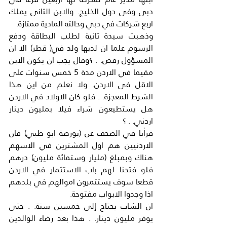
دبي وفي دول الخليج. والابن الثاني يملك 
اربع شركات في دبي وحالته المادية ممتازة.
وذهبت سيدة ثانية لطلب البطاقة ودفع 
الرسوم علما ان لديها ولد في( قطر) الا ان 
المسؤول رفض. . ؟وقال يجب ان يكون الابن 
مقيما في الاردن مدة 5 خمس سنوات على 
الاقل في الاردن. ولا نعلم من اين هذا 
الشرط المعجزة. . فلو كان الاولاد في الاردن 
هل يستطيعون شراء فيلا بمليون دينار 
اردني. . ؟
قرأنا في الصحف عن (بورصة ابو ظبي) فان 
الاردنيين هم اول المشترين في الاسهم 
هناك وبمبلغ (مليار وستمائة مليون) درهم 
فلو فتحنا لهم باب الاستثمار في الاردن 
قطعا سوف يستثمرون اموالهم في بلدهم 
اذا وجدوا الابواب مفتوحة.
ان الشاب يحتاج إلى خمسين سنة. . حتى 
يوفر مليون دينار. . هذا بعد رضاء الوالدين 