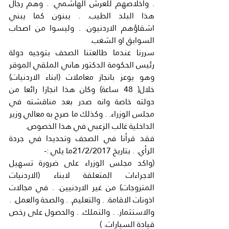
. واخلاصهم للعرش الهاشمي. . وهم رجال 
هذا البلد الطيب. . يبنون كما يبني 
اشقاؤهم الاردنيون. . وليسوا من اصحاب 
السوابق او الشغب.
سررنا عندما طالعتنا الصحف بتوجيه دولة 
رئيس الحكومة الدكتور هاني الملقي الموقر 
وهو يوعز بانجاز معاملات (ابناء الاردنيات) 
خلال( 48 ساعة) وكان هذا انجازا رائعا من 
دولته خاصة وانه صدر بعد مناقشته في 
مجلس الوزراء. . وكذلك ما صرح به معالي وزير 
الداخلية غالب الزعبي في هذا الخصوص.
فقد قرأنا في الصحف وتحديدا في جردة 
الرأي. . بتاريخ 21/2/2017ما يلي :-
(واكد مجلس الوزراء على ضرورة تسهيل 
الاجراءات المتعلقة لابناء (الاردنيات 
المتزوجات) من غير الاردنيين. . في مجالات 
اذونات الاقامة. . والتعليم. . والصحة والعمل. . 
والاستثمار. . والتملك. . والحصول على رخص 
قيادة السيارات. )