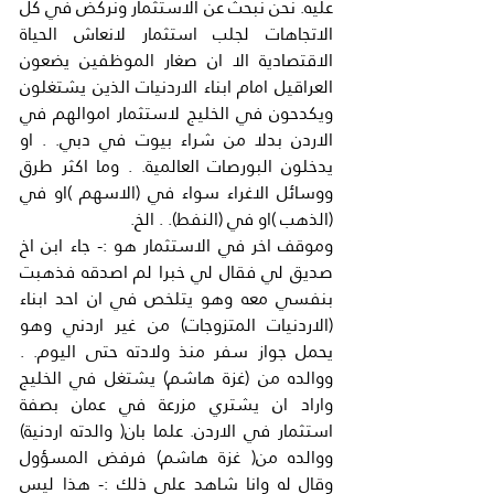
عليه. نحن نبحث عن الاستثمار ونركض في كل 
الاتجاهات لجلب استثمار لانعاش الحياة 
الاقتصادية الا ان صغار الموظفين يضعون 
العراقيل امام ابناء الاردنيات الذين يشتغلون 
ويكدحون في الخليج لاستثمار اموالهم في 
الاردن بدلا من شراء بيوت في دبي. . او 
يدخلون البورصات العالمية. . وما اكثر طرق 
ووسائل الاغراء سواء في (الاسهم )او في 
(الذهب )او في (النفط). . الخ.
وموقف اخر في الاستثمار هو :- جاء ابن اخ 
صديق لي فقال لي خبرا لم اصدقه فذهبت 
بنفسي معه وهو يتلخص في ان احد ابناء 
(الاردنيات المتزوجات) من غير اردني وهو 
يحمل جواز سفر منذ ولادته حتى اليوم. . 
ووالده من (غزة هاشم) يشتغل في الخليج 
واراد ان يشتري مزرعة في عمان بصفة 
استثمار في الاردن. علما بان( والدته اردنية) 
ووالده من( غزة هاشم) فرفض المسؤول 
وقال له وانا شاهد على ذلك :- هذا ليس 