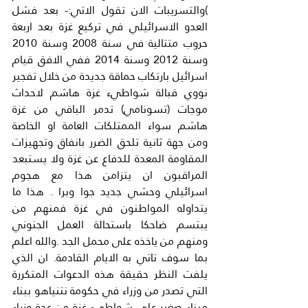
)والتسريبات الان تقول الاتي:- بعد فشل 
العدو الاسرائيلي في تركيع غزة بعد اربعة 
حروب متتالية في سنة 2008 وسنة 2010 
وسنة 2012 وسنة 2014 ففي الافق قيام 
اسرائيل بارتكاب حماقة جديدة من خلال تفجير 
نووي قبالة شواطيء غزة هاشم لاحداث 
موجات (تسونامي) تدمر الباقي من غزة 
هاشم سواء الممتلكات العامة او الخاصة 
ومن جهة ثانية تلحق الضرر بانفاق وتجهيزات 
المقاومة المعدة للدفاع عن غزة ولا يستبعد 
المراقبون ان يتزامن هذا مع هجوم 
اسرائيلي وحشي جديد جوا وبرا . هذا ما 
يتداوله المواطنون في غزة فمنهم من 
يبتسم ضاحكا باستحالة العمل الجنوني 
ومنهم من ياخذه على محمل الجد .والله اعلم 
بما سوف تاتي به الايام القادمة. ان الذي 
يلفت النظر حقيقة هذه الدعوات المتكررة 
التي تصدر من وزراء في حكومة نتنياهو ببناء 
ميناء صغير على شواطيء غزة من عدة وزراء 