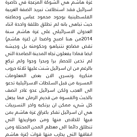
غزة هاشم هي الشوكة المزعجة في خاصرة 
اسرائيل فقد استطاعت تبريد الضفة الغربية 
الفلسطينية بوجود محمود عباس وجماعته 
حيث تباهى بانه لم تطلق طلقة واحدة اثناء 
العدوان الاسرائيلي على غزة هاشم سنة 
2014من هنا اصبح واضحا ان (غزة هاشم) 
تقض مضاجع نتنياهو وحكومته بل وجيشه 
ايضا فماذا يفعلون تجاه المدينة الصامدة التي 
لم تذعن للحصار برا وبحرا وجوا ولم تركع 
بالرغم من ان اسرائيل شنت عليها ثلاثة حروب 
متكررة .وتسري الان بعض المعلومات 
المسربة من قبل السلطات الاسرائيلية تدعو 
الى العجب ولكن اسرائيل عدو غادر اتصف 
بالخبث والقسوة من قديم الزمان مما يجعل 
كل شيء ممكن ان يرتكبه واخر التسريبات 
هي ان اسرائيل تفكر باغراق غزة هاشم بمن 
فيها للخلاص منها ومن صواريخها التي 
تنطلق دائما الى معظم المدن المحتلة ومن 
انفاقها التي يحارب منها قوات (غزة هاشم 