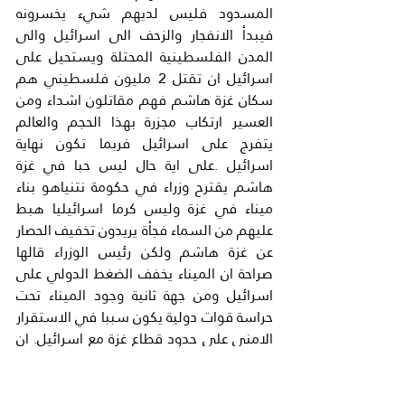
المسدود فليس لديهم شيء يخسرونه 
فيبدأ الانفجار والزحف الى اسرائيل والى 
المدن الفلسطينية المحتلة ويستحيل على 
اسرائيل ان تقتل 2 مليون فلسطيني هم 
سكان غزة هاشم فهم مقاتلون اشداء ومن 
العسير ارتكاب مجزرة بهذا الحجم والعالم 
يتفرج على اسرائيل فربما تكون نهاية 
اسرائيل .على اية حال ليس حبا في غزة 
هاشم يقترح وزراء في حكومة نتنياهو بناء 
ميناء في غزة وليس كرما اسرائيليا هبط 
عليهم من السماء فجأة يريدون تخفيف الحصار 
عن غزة هاشم ولكن رئيس الوزراء قالها 
صراحة ان الميناء يخفف الضغط الدولي على 
اسرائيل ومن جهة ثانية وجود الميناء تحت 
حراسة قوات دولية يكون سببا في الاستقرار 
الامني على حدود قطاع غزة مع اسرائيل. ان 
وزراء حكومة نتنياهو وهم اشد العنصريين او 
المتطرفيين اليهود يبحثون عن حل يخف 
مخزون الغضب الفلسطيني حتى لا يصل الي 