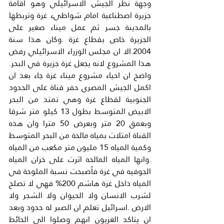
وجهة نظر الجيش الاسرائيلي وهو اقامة 
جزيرة اصطناعية امام شواطيء غزة وتربطها 
بالمدينة جسر ثم عمل ميناء صغير على 
الجزيرة خاص بقطاع غزة .وكان هذا سنة 
2004.الا ان مجلس الوزراء الاسرائيلي رفض 
هذا المشروع لانه يجعل غزة جزيرة في البحر. 
واضح ان احياء مشروع ميناء غزة جاء بعد ان 
اكمل الجيش المصري حفر قناة على الحدود 
الجنوبية لقطاع غزة وهي تمتد من البحر 
الابيض المتوسط بطول 13 كيلو متر شرقا 
وبعمق 20 متر وبعرض 50 مترا وان هذه 
القناة امتلات بمياه مالحة من البحر المتوسط 
وكمية المياه 15 مليون متر مكعب من المياه 
.وانها المياه المالحه اثرت على خزان المياه 
الجوفيه في غزة فأصبحت نسبة الملوحة في 
المياه داخل غزة هاشم 200% فهي لا تصلح 
لشرب الانسان ولا الحيوان ولا الشجر ولا 
الارض .اسرائيل تعلم ان الصبر له حدود وبعد 
ان يتاكد الغزيون انهم وصلوا الى الحائط 