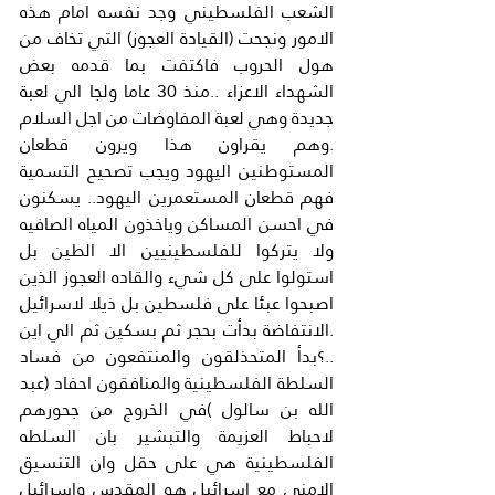
الشعب الفلسطيني وجد نفسه امام هذه 
الامور ونجحت (القيادة العجوز) التي تخاف من 
هول الحروب فاكتفت بما قدمه بعض 
الشهداء الاعزاء ..منذ 30 عاما ولجا الي لعبة 
جديدة وهي لعبة المفاوضات من اجل السلام 
.وهم يقراون هذا ويرون قطعان 
المستوطنين اليهود ويجب تصحيح التسمية 
فهم قطعان المستعمرين اليهود.. يسكنون 
في احسن المساكن وياخذون المياه الصافيه 
ولا يتركوا للفلسطينيين الا الطين بل 
استولوا على كل شيء والقاده العجوز الذين 
اصبحوا عبئا على فلسطين بل ذيلا لاسرائيل 
.الانتفاضة بدأت بحجر ثم بسكين ثم الي اين 
..؟بدأ المتحذلقون والمنتفعون من فساد 
السلطة الفلسطينية والمنافقون احفاد (عبد 
الله بن سالول )في الخروج من جحورهم 
لاحباط العزيمة والتبشير بان السلطه 
الفلسطينية هي على حقل وان التنسيق 
الامني مع اسرائيل هو المقدس واسرائيل 