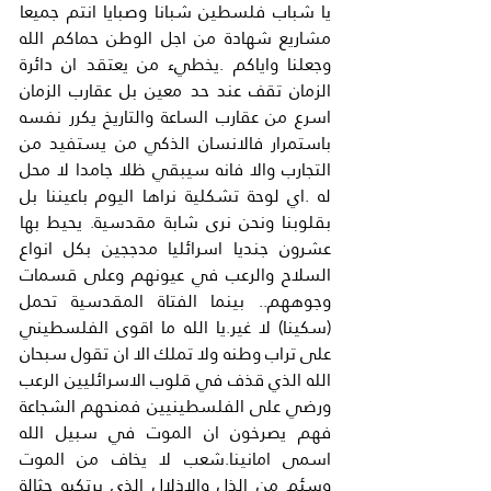
يا شباب فلسطين شبانا وصبايا انتم جميعا 
مشاريع شهادة من اجل الوطن حماكم الله 
وجعلنا واياكم .يخطيء من يعتقد ان دائرة 
الزمان تقف عند حد معين بل عقارب الزمان 
اسرع من عقارب الساعة والتاريخ يكرر نفسه 
باستمرار فالانسان الذكي من يستفيد من 
التجارب والا فانه سيبقي ظلا جامدا لا محل 
له .اي لوحة تشكلية نراها اليوم باعيننا بل 
بقلوبنا ونحن نرى شابة مقدسية. يحيط بها 
عشرون جنديا اسرائليا مدججين بكل انواع 
السلاح والرعب في عيونهم وعلى قسمات 
وجوههم.. بينما الفتاة المقدسية تحمل 
(سكينا) لا غير.يا الله ما اقوى الفلسطيني 
على تراب وطنه ولا تملك الا ان تقول سبحان 
الله الذي قذف في قلوب الاسرائليين الرعب 
ورضي على الفلسطينيين فمنحهم الشجاعة 
فهم يصرخون ان الموت في سبيل الله 
اسمى امانينا.شعب لا يخاف من الموت 
وسئم من الذل والاذلال الذي يرتكبه حثالة 