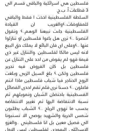
فلسطين هي اسرائلية والباقي قسم الي 
3 قطاعات أ. ب.ج.
السلطة الفلسطينية اخذت ا فقط والباقي 
للمفاوضات..؟والغريب ان القيادة 
الفلسطينية جاءت تبيعنا الوهم..؟ وتقول 
انتصرنا ..؟ ترى هل باعوا فلسطين او تنازلوا 
عنها ..؟وعلى اي فان البائع لا يملك حق البيع 
لانه ليس مالكا لفلسطين .والتنازل غير ذي 
قيمة فهو لم يفوض من احد على التنازل عن 
فلسطين بل كان الفروض فيه تحرير 
فلسطين ولكن..؟ بلغ السيل الزبى وبلغت 
الروح الحناجر فيا شباب فلسطين ماذا انتم 
فاعلون ..؟ حسنا نرى فلم تقم احدى الفصائل 
الفسطينية باحتضان الشبان وتمويلهم ثم 
نسبة الانتفاضة اليها ثم تغيير الانتفاضه 
بحسب ما تهوى الرياح ..؟ الشباب يطلبون 
شمس الحرية والشهيد يوصي الا تسنبونا 
الي فصيل معين بل انا فلسطيني ..والغزو 
الاسرائلي اليهودي لفلسطين ليس الاول 