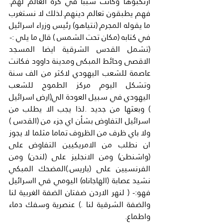
ارتكبوها وكانت سببا في كره العالم لهم. 
فهم يطبقون تعالم دينهم.لذلك لا نستغرب 
ما يقوله المجرم (نتياهو) رئيس وزراء اسرائيل 
في كتابه (مكان تحت الشمس ) قال ما يلي :-
(تشمل القدس الشرقية ايضا المسجد 
الاقصى وحائط المبكى ومدينة داوود فكانت 
عاصمة للشعب اليهودي لاكثر من الف سنة 
وتشكل اليوم مركز الطموح للشعب 
اليهودي في سبيل العودة الي(ارض اسرائيل 
) وبعثها من جديد .لذا يجب الا يطلب من 
اسرائيل التفاوض بشأن اي جزء من (القدس ) 
ولا باي ظرف من الظروف تماما مثلما لا يجوز 
ان نطلب من الامريكيين التفاوض على 
(واشنطن) ومن الانجليز على (لندن) ومن 
الفرنسيين على (باريس.)المضحك المبكي 
نشيد عصابة (الهاجاناه) اليومي في ااسرائيل 
فهو:- ( لنهر الاردن ضفتان الضفة الغربية لنا 
والضفة الشرقية لنا .) عنصرية وسفك دماء 
واطماع.