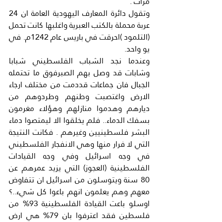
مرات .
وتقول دائرة المعارف اليهودية العامة ان 24 
عربة محملة بالكتب العبرية واغلبها كانت تحمل 
(التلمود )احرقت في باريس عام 1242م. في 
يو واحد.
وعندما نجد الشباب الفلسطيني شبابا 
وشابات قد وصل بهم الصبرفوق ما تحتمله 
الجبال فان جماعات قددمت من مختلف ارجاء 
الارض واغتصبت وطنهم وطردوهم من 
ديارهم وهدموا منازلهم وهؤلاء مغرمون 
بسفك الدماء.. فلم يخلقوا الا ليمتصوا دماء 
البشر فلسطينيين وغيرهم . فكانت النتيجة 
التي لا فرار منها وهي الانفجار الفلسطيني 
في وجه اسرائيل وفي وجه القيادات 
الفلسطينية (العجوز) التي يزيد عمرهم عن 
80 سنة ويتوسلون من اسرائيل ان تتفاوض 
معهم وهم يعلمون انهم باعوا كل شيء..؟
اوسلو باعت القيادة الفلسطينية 93% من 
فلسطين فقد اعترفوا بان 79% هي ارض 