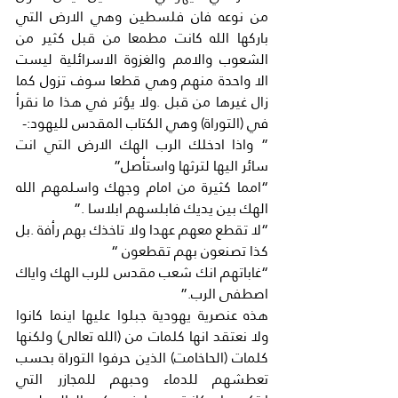
من نوعه فان فلسطين وهي الارض التي 
باركها الله كانت مطمعا من قبل كثير من 
الشعوب والامم والغزوة الاسرائلية ليست 
الا واحدة منهم وهي قطعا سوف تزول كما 
زال غيرها من قبل .ولا يؤثر في هذا ما نقرأ 
في (التوراة) وهي الكتاب المقدس لليهود:-
” واذا ادخلك الرب الهك الارض التي انت 
سائر اليها لترثها واستأصل”
“امما كثيرة من امام وجهك واسلمهم الله 
الهك بين يديك فابلسهم ابلاسا .”
“لا تقطع معهم عهدا ولا تاخذك بهم رأفة .بل 
كذا تصنعون بهم تقطعون “
“غاباتهم انك شعب مقدس للرب الهك واياك 
اصطفى الرب.”
هذه عنصرية يهودية جبلوا عليها اينما كانوا 
ولا نعتقد انها كلمات من (الله تعالى) ولكنها 
كلمات (الحاخامت) الذين حرفوا التوراة بحسب 
تعطشهم للدماء وحبهم للمجازر التي 