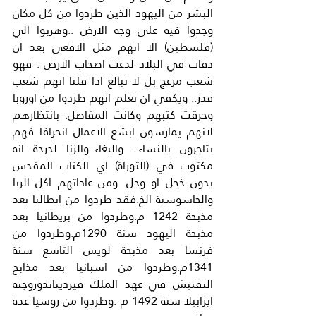
البشر من اليهود الذين طردوا من كل مكان 
وجدوا فيه على وجه الارض ..وهربوا الي 
(فلسطين) الا انهم مثل الافعى بعد ان 
دفات في البلاد لدغت اصحاب الارض . فهو 
شعب مزعج بل لا نبالغ اذا قلنا انهم شعب 
قذر.. ويكفي ان نعلم انهم طردوا من اوروبا 
وحرقت كتبهم وكانت المقاصل. بانتظارهم 
لانهم يمارسون ابشع الاعمال انحرافا فهم 
يتاجرون بالنساء.. والبغاء..والزنا لدرجة انه 
مكتوب في (التوراة) اي الكتاب المقدس 
بدون خجل او وجل. ومن عاداتهم اكل الربا 
والجاسوسية الخ.فقد طردوا من ايطاليا بعد 
مذبحة 1242 م.وطردوا من بريطانيا بعد 
مذبحة اليهود سنة 1290م.وطردوا من 
فرنسا بعد مذبحة لويس التاسع سنة 
1341م.وطردوا من اسبانيا بعد مذابح 
التفتيش في عهد الملك فيرديناندوزوجته 
ايزابيلا سنة 1492 م .وطردوا من روسيا عدة 