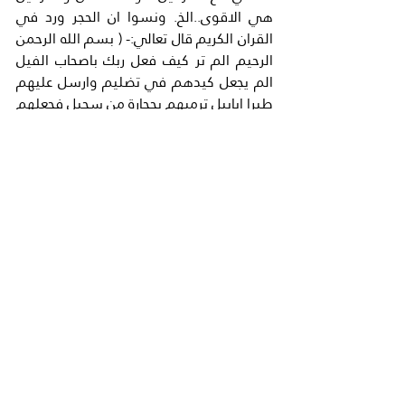
هي الاقوى..الخ. ونسوا ان الحجر ورد في 
القران الكريم قال تعالي:- ( بسم الله الرحمن 
الرحيم الم تر كيف فعل ربك باصحاب الفيل 
الم يجعل كيدهم في تضليم وارسل عليهم 
طيرا ابابيل ترميهم بحجارة من سجيل فجعلهم 
كعصف ماكول.)
لا تسهينوا بالحجر في يد مسلم مؤمن 
بالوطن .رحم الله المهندس يحي عياش الذي 
كان يصمم الحزامات الناسفة للاستشهاديين 
الفلسطيمييم وسمتهم اسرائيل الانتحاريين 
.ويوجد تلاميذ له كثيرون على استعداد 
للحزامات الناسفة .وكلنا يذكر كبف شكت 
اسرائيل ضعفها وقلة حيلتها. امام مؤمنين 
يطلبون الموت في سبيل الله وكبق طلبت 
امريكها من عميلها الاول في ذلك الزمان ( 
حسني مبارك )وكيف دعا الي عقد مؤتمر 
للقمة في (شرم الشيخ) في مصر لاحتواء 
العنف الفلسطيني. ثم كانت المواعيد 