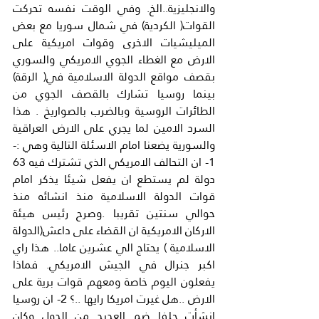
والانجليزية..الخ. وفي الوقت نفسه تحركت 
القوات( الكردية) في شمال سوريا مع بعض 
الميليشيات الاخرى وقوات امريكية على 
الارض مع الغطاء الجوي الامريكي والسوري 
بقصف مواقع الدولة الاسلامية في( الرقة) 
بينما روسيا تشارك بالقصف الجوي من 
الطائرات الروسية وبالضرب بالصواريخ . هذا 
السرد الامين لما يجري على الارض العراقية 
والسورية يضعنا امام الاسئلة التالية وهي :- 
1- ان التحالف الامريكي الذي تشترك فيه 63 
دولة لم يستطع ان يفعل شيئا يذكر امام 
قوات الدولة الاسلامية منذ انشائه منذ 
حوالي سنتين تقريبا .وصرح رئيس هيئة 
الاركان الامريكية ان القضاء على داعش(الدولة 
الاسلامية ) يحتاج الي عشرين عاما.. هذا راي 
اكبر جنرال في الجيش الامريكي. فماذا 
يفعلون اليوم خاصة ومعهم قوات برية على 
الارض ..هل غيرت امريكا رايها ..؟ 2- ان روسيا 
انشأت حلفا ضم العديد من الدول وكان 