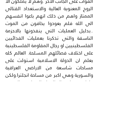
القوات على الجانب الاخر .وهم لا يملكون الا 
الروح المعنوية العالية والاستعداد القتالي 
الممتاز واهم من ذلك انهم باعوا انفسهم 
الي الله فلم يعودوا يخافون من الموت 
..بدليل العمليات التي ينفذونها بالاحزمة 
الناسفة والتي تذكرنا بعمليات الفدائيين 
الفلسطينيين او رجال المقاومة الفلسطينية 
على اختلاف فصائلهم المسلحة. العالم كله 
يعلم ان الدولة الاسلامية استولت على 
مساحات شاسعة من الاراضي العراقية 
والسورية وهي اكبر من مساحة انجلترا.ولكن 
ماذا سيفعل رجال الدولة الاسلامية الان ..؟
هل سينسحبون الى مواقع جديده مثل 
سيناء او ليبيا او اي مكان يختارونه ..؟ ام انهم 
سوف يستميتون في الدفاع عن مناطقهم 
خاصة اذا كان لديهم مفاجلآت غير معلن عنها 
مثل الصواريخ على الكتف لتحييد سلاح 
الطيران إذ اسقطوا مروحية عراقية امس او 
لديهم خطط جديدة لم يعلن عنها من قبل..؟ 