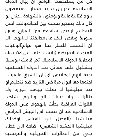
كل من يساعدهم .الواقع ان رجال الدولة 
الاسلامية مدربون تدريبا ممتازا.. ويتمتعون 
بروح قتالية عالية ويؤمنون بالشهادة.. حتى لو 
كان ذلك بتفجير نفسه بين اعدائه.ولقد احتل 
التنظيم اراضي شاسعة في العراق وفي 
سورية .وبغض النظر عن مخالفتنا لارائهم.. الا 
ان الملفت للنظر حقا هو قيام(الولايات 
المتحدة الامريكية )بانشاء حلف من 63 دولة 
لمحاربة الدولة الاسلامية.. ثم قامت (روسيا) 
بتشكيل حلف مماثل ضد الدولة الاسلامية 
بحجة انهم ارهابيون..اي ان الشرق والغرب.. 
اجتمعا معا لاول مرة في التاريخ ضد تنظيم او 
ضد ميليشيا لا تملك جيوشا ..جرارة ولا 
طائرات.. ولا دبابات ..الخ. واليوم نشاهد 
القوات العراقية بدأت بالهجوم على الدولة 
الاسلامية بعد ان ضمت الى الجيش العراقي 
ميليشيا (الفضل ابو العباس )وكذلك 
ميليشيا (الحشد الشعبي) اضافة الى غطاء 
جوي من الطائرات الامريكية والفرنسية 