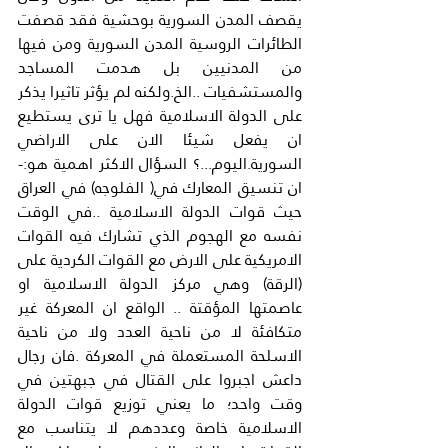
يقصف المدن السورية بوحشية فقد قصفت 
الطائرات الروسية المدن السورية ومن فيها 
من المدنيين بل هدمت المساجد 
والمستشفيات ..الخ.ولكنه لم يؤثر تاثيرا يذكر 
على الدولة الاسلامية فهل يا ترى يستطيع 
ان يفعل شيئا الان على الاراضي 
السورية.اليوم...؟ السؤال الاكثر اهمية هو:- 
ان تنسيق المعارك في( الفلوجه) في العراق 
حيث قوات الدولة الاسلامية ..في الوقت 
نفسه مع الهجوم الذي تشارك فيه القوات 
الامريكية على الارض مع القوات الكردية على 
(الرقة) وهي مركز الدولة الاسلامية او 
عاصمتها المؤقتة .. الواقع ان المعركة غير 
متكافئة لا من ناحية العدد ولا من ناحية 
الاسلحة المستعملة في المعركة .فان رجال 
داعش اجبروا على القتال في جبهتين في 
وقت واحد؛ ما يعني توزيع قوات الدولة 
الاسلامية خاصة وعددهم لا يتناسب مع 