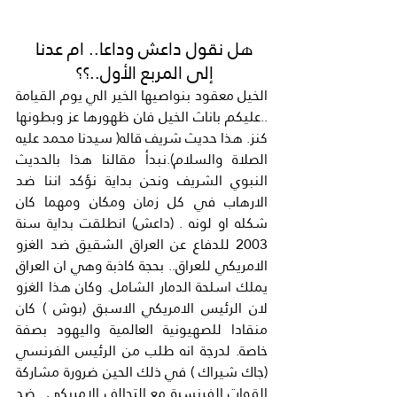
هل نقول داعش وداعا.. ام عدنا 
إلى المربع الأول..؟؟ 
الخيل معقود بنواصيها الخير الي يوم القيامة 
..عليكم باناث الخيل فان ظهورها عز وبطونها 
كنز. هذا حديث شريف قاله( سيدنا محمد عليه 
الصلاة والسلام).نبدأ مقالنا هذا بالحديث 
النبوي الشريف ونحن بداية نؤكد اننا ضد 
الارهاب في كل زمان ومكان ومهما كان 
شكله او لونه . (داعش) انطلقت بداية سنة 
2003 للدفاع عن العراق الشقيق ضد الغزو 
الامريكي للعراق.. بحجة كاذبة وهي ان العراق 
يملك اسلحة الدمار الشامل. وكان هذا الغزو 
لان الرئيس الامريكي الاسبق (بوش ) كان 
منقادا للصهيونية العالمية واليهود بصفة 
خاصة. لدرجة انه طلب من الرئيس الفرنسي 
(جاك شيراك ) في ذلك الحين ضرورة مشاركة 
القوات الفرنسية مع التحالف الامريكي.. ضد 