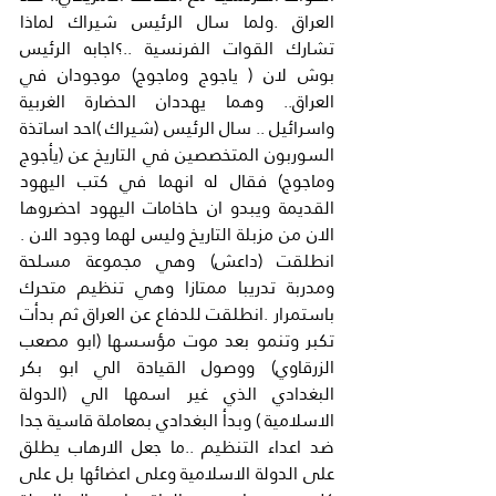
العراق .ولما سال الرئيس شيراك لماذا 
تشارك القوات الفرنسية ..؟اجابه الرئيس 
بوش لان ( ياجوج وماجوج) موجودان في 
العراق.. وهما يهددان الحضارة الغربية 
واسرائيل .. سال الرئيس (شيراك )احد اساتذة 
السوربون المتخصصين في التاريخ عن (يأجوج 
وماجوج) فقال له انهما في كتب اليهود 
القديمة ويبدو ان حاخامات اليهود احضروها 
الان من مزبلة التاريخ وليس لهما وجود الان . 
انطلقت (داعش) وهي مجموعة مسلحة 
ومدربة تدريبا ممتازا وهي تنظيم متحرك 
باستمرار .انطلقت للدفاع عن العراق ثم بدأت 
تكبر وتنمو بعد موت مؤسسها (ابو مصعب 
الزرقاوي) ووصول القيادة الي ابو بكر 
البغدادي الذي غير اسمها الي (الدولة 
الاسلامية ) وبدأ البغدادي بمعاملة قاسية جدا 
ضد اعداء التنظيم ..ما جعل الارهاب يطلق 
على الدولة الاسلامية وعلى اعضائها بل على 