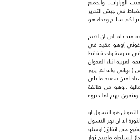
السجون الاسرائلية..من اجل البعض يرأسون السلطة..وتعاقب الرؤساء كما تعاقبت الوزارات.. والجميع 
يعيش في بحبوحة من الثراء .رحم الله الزعيم الجزائري (بومدين )عندما طلب احد الضباط في جيش التحرير 
الجزائري راتبا شهريا فكان رد بومدين ردا ثوريا.. حيث اجابه (اسكت ترى منيح ونحن ندبر لكم سلاح وغذاء.هو 
ولكن اين نحن الان من ثوار الجزائر ..؟ يعتب البعض على (محمود عباس)لان مواقفه متخاذله الي ان اصبح 
وسيطا بين اسرائيل والجماهير الفلسطينية..بحسب ما قاله المناضل (مروان البرغوثي )وهو مقيد في 
سجون اسرائيل.قال الرئيس عباس . لقد وجدنا (سبعين) سكينا في شنط التلاميذ في مدرسة واحدة فقط 
..وسلمناهم الي اسرائيل .وسبق له ان تباهى بانه لم تطلق طلقة واحدة من الضفة الغربية اثناء العدوان 
الاسرائيلي على (غزة )الذي استمر 52 يوما .الجميع يعلم ان الرئيس (محمود عباس ) بهائي وانه لم يزور 
السجد الاقصى في القدس الشريف على الاطلاق ..فقد ذكر الكاتب المصري الاستاذ امين سعيد ما يلي 
:-(حمل رسالة الانجليز الي الشريف حسين رحمه الله..تاجر مصري من حي الجمالية ..وهو من طائفة 
البهائيين.. ويعتمد الانجليز على هؤلاء البهائيين.. في اعمالهم السرية ببلاد العرب ويثقون بهم لما خبروه 
يبدو ان الثورة الفلسطينية بدات بداية خاطئة واستمرت على هذا النهج فكان مصدر التمويل هو التسول او 
التبرعات….فلم يتاخر احدمن الفلسطينيين ومن اخواننا العرب عن التبرع .ثم كبرت الثورة الا ان نهر التسول 
كان يمد الجميع وزادت روافده ..مهما زينوه من الفاظ مثل التبرع او المنح .ثم تم التوقيع على اتفاق( اوسلو 
) ونشات السلطة الفلسطينية.. وتعهدت الدول بدفع المصروفات واعتبروها (منحا) للسلطة فاصبح ثوار 