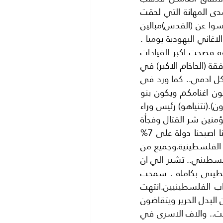
محمود عباس بدلا منه ..ولا نعلم من خطط له ..؟ونكتشف هذه الايام وبعمق مدى المهانة التي لحقت 
بفلسطين.. وباهلها. رؤساءانتهت ولايتهم منذ مدة ..؟وقيادات يجاهرون بانهم ليسوا عن (القدس)مبالين 
ولا عن المسجد الاقصى المبارك مدافعين..؟بل رئيس فلسطين يفتخر انه يسمع الاغاني اليهودية يوميا . 
ولا نعرف تاريخهم المخجل ..؟ ان(استيبي ليفني) وزيرة الخارجية الاسرائلية السابقة فضحت اكبر القيادات 
الفلسطينية علنا ونشرت في الصحف انها اقامت علاقات جنسية..مع الكبار بعد موافقة (الحاخام الاكبر) في 
اسرائيل فهي لم تعتبر نفسهسا زانية فغير اليهود مجرد حيوانات.. خلقوا على شكل ادمي.. كما ورد في 
كتبهم المقدسة(التلمود)(والتوراة)فقد ورد في سفر اشعيا (ويقف الاجانب ويرعون اغنامكم ويكون بنو 
الغريب حراثيكم .اما انتم فتدعون كهنة الرب تاكلون ثروة الامموعلى مجدهم تتامرون).(نتنياهو) رئيس وراء 
اسرائيل اسرائيل موافق على الزعماء الجدد لفلسطين وراض عنهم وكفى الله المؤمنين شر القتال وفجأة 
اصبح لدينا رئيس ورئيس الوزراء والوزراء ووكلاء الوزارات والسفراء والشرطة وكاننا اصبحنا دولة على 7% 
فقط من ارض فلسطين..؟ بينما الباقي اصبح دولة اسرائل.بتوقيع رئيس السلطة الفلسطينية.وجميع من 
اشتركوا في السلطه بدون استثناء .وتم (الغاء) كل كلمة في الميثاق الوطني الفلسطيني.. تشير الي ان 
اسرائيل (عدو)او تدعو الي تحريير فلسطين.. واخيرا الغى الميثاق الوطني الفلسطيني بكامله . سمحت 
اسرائيل لهم بالعودة الي (غزة ورام الله)والسير على (السجاد الاحمر) فوق رقاب الفلسطينيين.انتهت 
الثورة الفلسطينية عمليا. واصبح الجميع يركب سيارات المرسيدس الفاخرة ويلبسون البدل الحرير ويتقاضون 
الرواتب الخيالية التي لم يحلموا بها من قبل.وذهبتكل الدماء الفلسطينية التي سالت.. والاف الاسرى في 