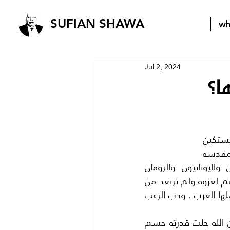
wh
SUFIAN SHAWA
Jul 2, 2024
ا؟
غريب شعب فلسطين انه (شعب جبار) بدون جدال. ولكن هل يمكن ان نتصور انه يستكين 
لغاصب او يخضع لمحتل ..؟التاريخ مدرسة لمن يحب ان يتعلم فارض فلسطين ارض مقدسه 
بكلام رب العالمين ولقد مر عليها الغزاة اشكالا والوانا فغزاها الفينيقيون واليونانيون والرومان 
والهكسوس والمصريون والفرس والصليبيون والانجليز واخيرا اليهود ولكنها لم تهتم لغزوة ولم ترتعد من 
معركة (فدكت عظام) من غزوها وفروا منها .وبقيت الارض المقدسة طاهرة ..لاهلها العرب . ودب الرعب 
وبالنسبة للغزوة الحالية اي (غزوة اليهود) فلن تختلف عن سابقتها من الغزوات فان الله جلت قدرته حسم 