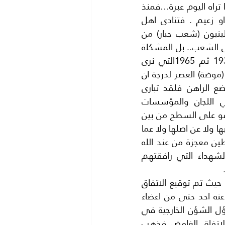
هذه الغزوة في القران الكريم في (سورة الاسراء ).ولكن ماذا جرى لنا ..؟ خذ مما تراه اليوم عبرة…فمنذ 
هزيمة تركيا في الحرب العالمية الاولى تركت فلسطين بدون ملك او رئيس او زعيم . فتنادى اهل 
فلسطين وبدأ ت مرحلة المؤتمرات …ثم بدأت مرحلة تاسيس الاحزاب..الفلسطينيون (شعب جبار) من 
قديم الزمان .ولكن الدموع في المحاجر فلم يعد لدينا دموع.. المشكلة ليست في الشعب.. بل المشكلة 
في (قيادة الشعب).قامت الثورات الفلسطينيةالمتتالية منذ سنة 1929 ثم 1936 ثم 1965التي نرى 
ذيولها الان حيث انطلقت المنظمات الفدائية لتحرير فلسطين واصبحت المنظمات (موضة) العصر لدرجة ان 
صديقنا (عبد العزيزابوسخيله) وزوجته شكلا منظمة لتحرير فلسطين.المهم الوضع الراهن فلقد تبارى 
قادةمنظمة التحرير الفلسطينية على الرئاسة لتحرير فلسطين.. وانضموا الي اللجان والمؤسسات 
المتعددة.ولا تسأل عن السفارات والسفراء …الخ .وبدات الشخصيات القيادية تطفو على السطح من بين 
المياه الراكده ..حيث لا يعلم كيفية ظهورها الا الله وحده .فلم نعرف شيئا عن ماضيها ولا عن اصلها ولا عما 
فعلته من اجل فلسطين بل من اين جاءوا اصلا ..؟ ان هؤلاء الزعماء الجدد لفلسطين معجزة من عند الله 
.عشنا مرحلة نفتخر بها ونعتز وهي مرحلة الجهاد الحقيقي.. وتقديم قوافل الشهداء التي رافقتهم 
لم نعلم ان هذه الدماء سالت على ارض فلسطين.. لتكون (قربانا )لاتفاق مخزي. حيث تم توقيع الاتفاق 
المشؤوم اتفاق (اوسلو)في دهاليز وسراديب(اوسلو) المظلمه.. بدون ان يعلم عنه احد حتى من اعضاء 
اللجنة التنفيذية لمنظمة التحرير مما جعل الاخ ابو اللطف (فاروق القدومي) مسؤل الشؤن الخارجية في 
منظمة التحرير الفلسطينية يثور غاضبا ويرفض الذهاب الي واشنطن لتوقيع الاتفاق الغامض فذهب 