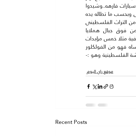
تحرير فلسطين روساءا ووزراءا يحكمون الفلسطينيين ويتقاضون رواتب ضخمة.. وسيارات فارهه..وشيدوا 
القصور وتركوا المخيمات الي الفلل والقصور.. كل بحسب حجمه وبمعنى اصح كل وبحسب ما تطاله يده 
..فكثر الفساد وكثرت السرقات والعمولات ..الخ. ورحم الله الشهداء الابرارفهم من التراث الفلسطيني 
المجيد . وشفى الله الجرحى اما الاسرى فان المحاكم الاسرائلية تحكم من فوق جبال هملايا 
..فالفلسطيني الذي كان فدائيا او مقاتلا تحكم عليه المحاكم الاسرائلية احكاما خرافية مثلا خمس مؤبدات 
او ست مؤيدات ويمضي بقية عمرة في سجون الاحتلال . ولكن السلطة لا تنساه فهو من الفولكلور 
ة الفلسطينية وهو :-
موقع راي اليوم
Recent Posts