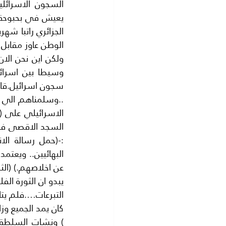
الوطن عاوز مقابل )
عن اخلاصهم.) (الثو