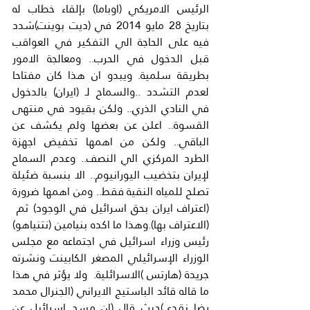
الرئيس الامريكي (اوباما) بإلقاء خطاب له 
بتاريخ 28 مايو 2014 في (ديت بوينت)شدد 
فيه على الحاجة الي التفكير في العواقب 
قبل الدخول في الحرب.. ومعالجة الامور 
بطريقة سلمية. ويبدو ان هذا كان مفتاحا 
لعدم التشدد ..والسماح لـ (ايران) بالدخول 
في النادي الذري.. ولكن بقيود في منتهى 
القسوة.. اعلن عن بعضها ولم يكشف عن 
الباقي.. ولكن من اهمها تخفيض اجهزة 
الطرد المركزي الي النصف.. وعدم السماح 
لإيران بتخضيب اليورانيوم.. الا بنسبة ضئيلة 
تصلح للمياه النقية فقط.. ومن اهمها ضرورة 
(اعتراف ايران بحق اسرائيل في الوجود) ثم  
(الاعتراف بها).وهذا ما اكده بنيامين (نتنياهو) 
رئيس وزراء اسرائيل في اجتماعه مع مجلس 
الوزراء الإسرائيلي المصغر الكابينت ونشرته 
جريدة (هارتس )الاسرائلية.  ولا يؤثر في هذا 
ما قاله قائد الباستيج الايراني (الجنرال محمد 
رضا نقدي)حيث قال (ان مسح اسرائيل عن 