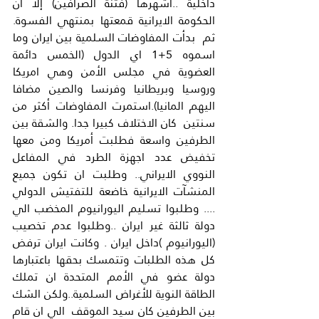
داخلية ..اشهرها (فتنة الصرافين) إلا أن 
الحكومة الايرانية قمعتها بمنتهي الفسوة. 
ثم  بدأت المفاوضات السلمية بين ايران وما 
اسموه 5+1 اي الدول (الخمس دائمة 
العضوية في مجلس الأمن وهي امريكا 
وروسيا وبريطانيا وفرنسا والصين مضافا 
اليهم المانيا).استمرت المفاوضات أكثر من 
سنتين  كان الاختلاف كبيرا جدا. والشقة بين 
الطرفين واسعة فطلبت أمريكا ومن معها 
تخفيض عدد اجهزة الطرد في المفاعل 
النووي الايراني.. وطلبت ان تكون جميع 
المنشآت الايرانية خاضعة للتفتيش الدولي 
.... وطلبوا تسليم اليورانيوم المخضب الي 
دولة ثالثة غير ايران ..وطلبوا عدم تخصيب 
(اليورانيوم )داخل ايران . وكانت ايران ترفض 
كل هذه الطلبات وتتمسك بحقها باعتبارها 
دولة عضو في الأمم المتحدة ان تملك 
الطاقة النوية للأغراض السلمية..ولكن الشك 
بين الطرفين كان سيد الموقف  الي ان قام 