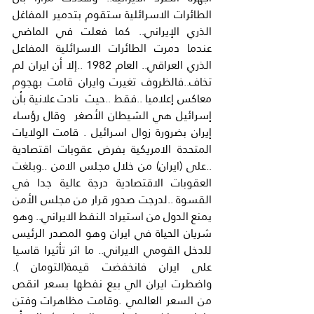
الطائرات الاسرائلية ستقوم بتدمير المفاغل 
الذري الإيراني.. كما فعلت في الماضي 
عندما دمرت الطائرات الاسرائلية المفاعل 
الذري العراقي.. العام 1982 ..إلا أن ايران لم 
تخاف..فالظروف تغيرت وايران قامت بهجوم 
معاكس إعلاميا ..فقط ..حيث  نادت علانية بأن 
إسرائيل هي الشيطان الأصغر  وقال رؤساء 
إيران بضرورة زوال اسرائيل . قامت الولايات 
المتحدة الامريكية بفرض عقوبات اقتصادية 
..على (ايران) من خلال مجلس الامن ..وبلغت 
العقوبات الاقتصادية درجة عالية جدا في 
القسوة ..لدرجت صدور قرار من مجلس الأمن 
يمنع الدول من استيراد النفط الايراني.. وهو 
شريان الحياة في ايران وهو المصدر الرئيس 
للدخل القومي الايراني.. ما اثر تأثيرا قاسيا 
على ايران فانخفضت قيمة(التومان ). 
واضطرت ايران الي بيع نفطها بسعر انقص 
من السعر العالمي .وقامت مظاهرات وفتن 