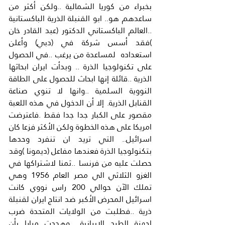
بخبراء من كوريا الشمالية ..ولكن أكثر من 
ساعدهم هو.. ابو القنبلة الذرية الباكستانية 
..العالم الباكستاني الدكتور (عبد القادر خان 
)فقد أسس شركة في (دبي) وأعلن 
استعداده  لمساعدة من يرغب ..في الحصول 
على تكنولوجيا الذرة .. وبدأت ايران ابحاثها 
الذرية ..قائلة إنها ابحاث للحصول على الطاقة 
النووية السلمية ..وانها لا تنوي صناعة 
القنابل الذرية. إلا أن الدخول في هذه اللعبة 
مقصور على الكبار جدا جدا فقط .فاعترضت 
امريكا على هذه الخطوة ولكن الأكثر فزعا كان 
اسرائيل.. التي تريد ان تنفرد وحدها 
بتكنولوجيا الذرة فعندها مفاعل (ديمونا )وقد 
حصلت عليه من فرنسا ..ثمنا لاشتراكها في 
الغزو الثلاثي الي مصر العام 1956 وهي 
تملك الآن حوالي 200 راس نووي كانت 
اسرائيل المحرض الأكبر ضد انتاج ايران لقنبلة 
ذرية ..فطلبت من الولايات المتحدة ضرب 
اجهزة الطرد الايرانية.. وهددت مرارا بأن 