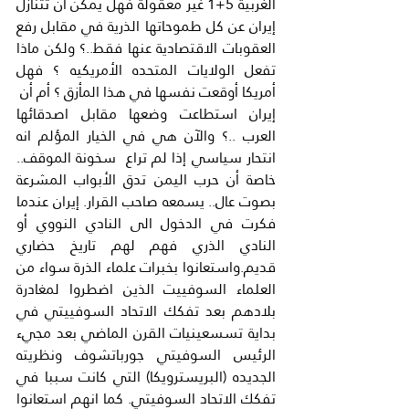
الغربية 5+1 غير معقولة فهل يمكن أن تتنازل 
إيران عن كل طموحاتها الذرية في مقابل رفع 
العقوبات الاقتصادية عنها فقط..؟ ولكن ماذا 
تفعل الولايات المتحده الأمريكيه ؟ فهل 
أمريكا أوقعت نفسها في هذا المأزق ؟ أم أن  
إيران استطاعت وضعها مقابل اصدقائها 
العرب ..؟ والآن هي في الخيار المؤلم انه 
انتحار سياسي إذا لم تراع  سخونة الموقف.. 
خاصة أن حرب اليمن تدق الأبواب المشرعة 
بصوت عال.. يسمعه صاحب القرار. إيران عندما 
فكرت في الدخول الى النادي النووي أو 
النادي الذري فهم لهم تاريخ حضاري 
قديم.واستعانوا بخبرات علماء الذرة سواء من 
العلماء السوفييت الذين اضطروا لمغادرة 
بلادهم بعد تفكك الاتحاد السوفييتي في 
بداية تسسعينيات القرن الماضي بعد مجيء 
الرئيس السوفيتي جورباتشوف ونظريته 
الجديده (البريسترويكا) التي كانت سببا في 
تفكك الاتحاد السوفيتي. كما انهم استعانوا 