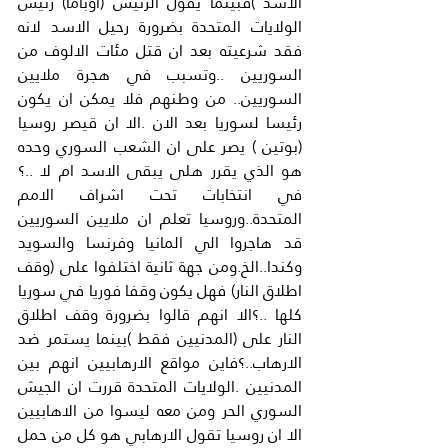
الاسد )فبينما يقول الرئيس (اوباما) رئيس 
الولايات المتحدة بضرورة رحيل الاسد لانه 
فقد شرعيته بعد ان قتل مئات الالوف من 
السوريين ..وتسبب في هجرة ملايين 
السوريين.. من وطنهم فلا يمكن ان يكون 
رئيسا لسوريا بعد الان .الا ان قيصر روسيا 
(بوتين ) يصر على ان الشعب السوري وحده 
هو الذي يقرر هلى يبقى الاسد ام لا ..؟ 
في انتخابات تحت اشراف الامم 
المتحدة..وروسيا تعلم ان ملايين السوريين 
قد هاجروا الي المانيا وفرنسا والسويد 
وكندا..الخ.ومن جهة ثانية اختلفوا على (وقف 
اطلاق النار) فهل يكون وقفا فوريا في سوريا 
كلها ..؟الا انهم قالوا بضرورة وقف اطلاق 
النار على (المدنيين فقط )بينما يستمر ضد 
الارهاب..؟فاين مواقع الارهابيين انهم بين 
المدنيين .الولايات المتحدة قررت ان الجيش 
السوري الحر ومن معه ليسوا من الاهابيين 
الا ان روسيا تقول الارهابي هو كل من حمل 