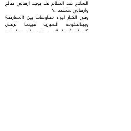
السلاح ضد النظام فلا يوجد ارهابي صالح 
وارهابي متشدد ..؟
وقرر الكبار اجراء مفاوضات بين (المعارضة) 
وبينالحكومة السورية فبينما ترفض 
(المعارضه) بقاء الاسد وتصر على رحيله نجد 
روسيا تصر على بقائه لحين اجراء انتخابات في 
سوريا ولا ندري انتخابات من ..؟ وانتخابات 
كيف وملايين السوريين اصبحوا لاجئين خارج 
سوريا ..؟ ووضع دستور جديد للبلاد خلال 18 
شهرا..وهذه معجزة جديدة او عقبة جديدة 
..وضعت في طريق الحل فمن الذي يضع مواد 
الدستور..؟ ومن الذي يوافق على الدسنور 
الجديد ..؟
اما المفاوضات فلا ندري هل هي لغز جديد.. 
في طريق الحل او انها وسيلة بطريقة 
دبلوماسية لتاخير الحل ..؟ روسيا لا تريد 
الخروج من قواعدها في اللاذقية والبحر 
الابيض المتوسط وكذلك ايران لا ترغب في 
ترك سوريا بعد ان اصبحت منطقة نفوذ 