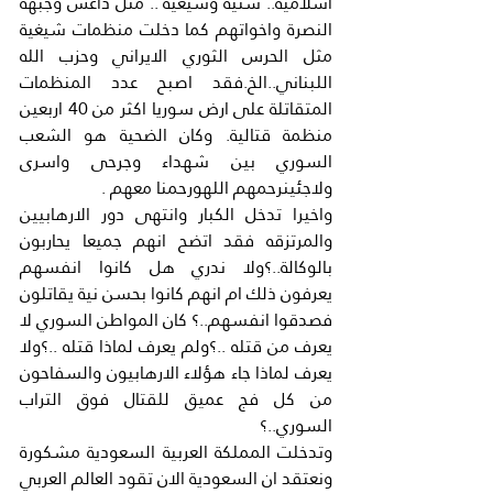
اسلامية.. سنية وشيعية .. مثل داعش وجبهة 
النصرة واخواتهم كما دخلت منظمات شيغية 
مثل الحرس الثوري الايراني وحزب الله 
اللبناني..الخ.فقد اصبح عدد المنظمات 
المتقاتلة على ارض سوريا اكثر من 40 اربعين 
منظمة قتالية. وكان الضحية هو الشعب 
السوري بين شهداء وجرحى واسرى 
ولاجئينرحمهم اللهورحمنا معهم .
واخيرا تدخل الكبار وانتهى دور الارهابيين 
والمرتزقه فقد اتضح انهم جميعا يحاربون 
بالوكالة..؟ولا ندري هل كانوا انفسهم 
يعرفون ذلك ام انهم كانوا بحسن نية يقاتلون 
فصدقوا انفسهم..؟ كان المواطن السوري لا 
يعرف من قتله ..؟ولم يعرف لماذا قتله ..؟ولا 
يعرف لماذا جاء هؤلاء الارهابيون والسفاحون 
من كل فج عميق للقتال فوق التراب 
السوري..؟
وتدخلت المملكة العربية السعودية مشكورة 
ونعتقد ان السعودية الان تقود العالم العربي 