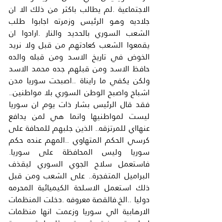
الاجتماعية .لم يطالب باكثر من ذلك الا ان 
جلاديه وهو الرئيس وزمرته اجابوا طلب 
الشعب السوري بالحديد والنار .ارادوا ان 
يقمعوا الشعب كعادتهم من قبل ولا نريد 
الخوض في تاريخ الاسد ومن قبله والده 
حافظ الاسد ومن قبلهم جده محمد الاسد 
ولكن يكفي ما رايناة ..اصبحت سوريا مدن 
اشباح واصبح الوطن السوري بلا مواطنين.. 
فقد قال الرئيس بشار ذات يوم ان سوريا 
ليست لمواطنيها وانما هي لمن يدافع 
عنهااي للمرتزقه.. الذين جلبهم للمحافة على 
كرسي الحكم المتهاوي ..المهم عنده حكم 
سوريا وليس المحافظة على سوريا. 
فاستعمل سلاح الجوي السوري ليقذف 
البراميل المتفجرة.. على الشعب ومن قبل 
ذلك استعمل الاسلحة الكيميائية المحرمه 
دوليا ..الخ.فالقصة معروفه .دخلت المنظمات 
الارهابية الي سوريا وزعمت انها منظمات 