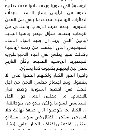
الروسية) الي سوريا وزعمت انها قدمت تلبية 
لدعوة من الرئيس بشار الاسد.. وبدأت 
الطائرات الروسية بقصف ما بقي من المدن 
السورية ..بحجة ضرب الارهاب والخلاص من 
الارهاب. وعندما سؤل قيصر روسيا الجديد 
(بوتين )الذي يريد ان يعيد امجاد الاتحاد 
السوفيتي الذي انبثقت من رحمه (روسيا) 
وكذلك فهو يطمع في احياء الامبراطورية 
القيصيرية الروسية القديمه وكأن التاريخ 
سجل بين ايديهم يكتبونه كما يشاؤن.
واخيرا اتفق الكبار..ولكنهم اتفقوا على الا 
يتفقوا.. وتم اجتماع مجلس الامن من اجل 
البحث في اقضية السورية وصدر قرار 
بالاجماع.. من مجلس الامن حول الحل 
السياسي لسوريا .ولكن يبدو من بنودالقرار 
ان الكبار لم يتوصلوا الي صيغة نهائية فلا 
باس من استمرار القتال في سوريا.. سنة او 
سنتين قادمتين.اختلف الكبار على (بشار 