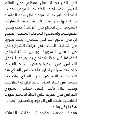
الي الخيربعد انشغال معظم دول العالم 
العربي بمشاكله الداخلية .المهم تدخلت 
المملكة العربية السعودية لحل هذه الماساة 
بل للانتهاء من هذه الكارثة فدعت المعارضة 
السورية الي اجتماع في (الرياض) حيث وحدوا 
صفوفهم واستعدوا للمرحلة المقبلة.. فيبدو 
ان في الافق املا لحل سلمي.. ينقذ سوريا 
من شلالات الدماء التي اغرقت الشوارع في 
كل المدن السورية وبدون استثناء.وفي 
الحقيقة كان هذا الاحتماع ردا ورادعا للتدخل 
الايراني في سوريا..وبعض البلاد العربية. 
فلم يعد سرا ان ايران تغلغلت في العراق بعد 
الانسحاب الامريكي من العراق واصبحت 
تطمع في احياء امجاد الامبراطورية الفارسية 
وفعلا قال نائب رئيس مجلس الشورى 
الايراني في تصريح على الملأ انالامبراطورية 
الفارسية عادت الي الوجود وعاصمتها (بغداد ) 
هكذا بكل وقاحه.
وفجاة وبدون مقدمات دخلت القوات( 