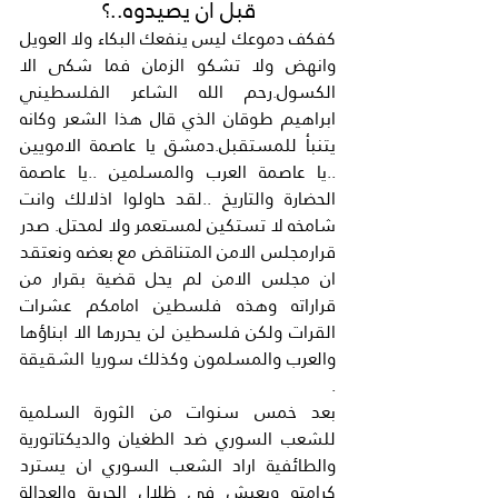
قبل ان يصيدوه..؟
كفكف دموعك ليس ينفعك البكاء ولا العويل 
وانهض ولا تشكو الزمان فما شكى الا 
الكسول.رحم الله الشاعر الفلسطيني 
ابراهيم طوقان الذي قال هذا الشعر وكانه 
يتنبأ للمستقبل.دمشق يا عاصمة الامويين 
..يا عاصمة العرب والمسلمين ..يا عاصمة 
الحضارة والتاريخ ..لقد حاولوا اذلالك وانت 
شامخه لا تستكين لمستعمر ولا لمحتل. صدر 
قرارمجلس الامن المتناقض مع بعضه ونعتقد 
ان مجلس الامن لم يحل قضية بقرار من 
قراراته وهذه فلسطين امامكم عشرات 
القرات ولكن فلسطين لن يحررها الا ابناؤها 
والعرب والمسلمون وكذلك سوريا الشقيقة 
.
بعد خمس سنوات من الثورة السلمية 
للشعب السوري ضد الطغيان والديكتاتورية 
والطائفية اراد الشعب السوري ان يسترد 
كرامته ويعيش في ظلال الحرية والعدالة 