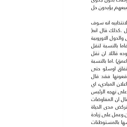
وتعاقب الرؤساء الامريكيون من الرئيس بوش الي الرئيس كلينتون الي الرئيس اوباما وجميعهم يؤيدون حل 
الي ان جاء الرئيس الحالي للولايات المتحدة الرئيس (دونالد ترمب ) الذي قال في حملته الانتخابيه انه سوف 
ينقل السفارة الامريكية من تل ابيب الي (اورشاليم) القدس.. باعتبارها عاصمة اسرائيل .كذلك قال انه( 
تخلى عن حل الدولتين ) ولا يوجد الا دولة اسرائيل فقط .مما اثار غضب الفلسطينيين بل والدول الاوروبية 
ايضا .واخيرا بعد تولي الرئيس (ترمب) بدت الكثير من وعوده الانتخابيه صعبة التنفيذ فاما بالنسبة لنقل 
السفارة الامريكية من تل ابيب الي (اورشاليم) القدس الشريف تراجع ترمب عن وعوده قائلا ان نقل 
السفاره الامريكية الي (اورشليم )القدس الشريف.. (هذا قرار صعب ويحتاج الي دراسة اعمق) .اما بالنسبة 
لحل الصراع الفلسطيني الاسرائيلي فان الولايات المتحدة قامت بدور الوسيط منذ اتفاق اوسلو حتى 
اليوم ولم تصل الي حل. نتيجة تلاعب الاسرائليين وعدم التزامهم بالعقود التي يوقعونها فقد قال 
(الجنرال0اسحق رابين) رئيس الوزراء الاسرائيلي في ذلك الزمان وهو الذي وقع اتفاق اعلان المباديء اي 
اتفاق اوسلو مع منظمة التحرير الفلسطينية (..ان االاتفاقات ليست مقدسة..) . وسار على نهجه الرئيس 
(شمعون بيريز) الذي اخترع بدعة جديدة لاطالة امد المفاوضات دون الوصول الي حل.. قال ان المفاوضات 
تشبه لعبة القفز على الحواجز فمن يقف عن القفز يخسر السباق ..؟وكأنه يريدنا ان نركض مدى الحياة 
..واستمر (نتنياهو) في هذا النهج في المفاوضات العبثيةالي ان رفض صراحة حل الدولتين.وعمل على زيادة 
الاستيطان في الضفة الغربية والقدس الشريف بغرض التهام الارض الفلسطينة وغرسها بالمستوطنات 