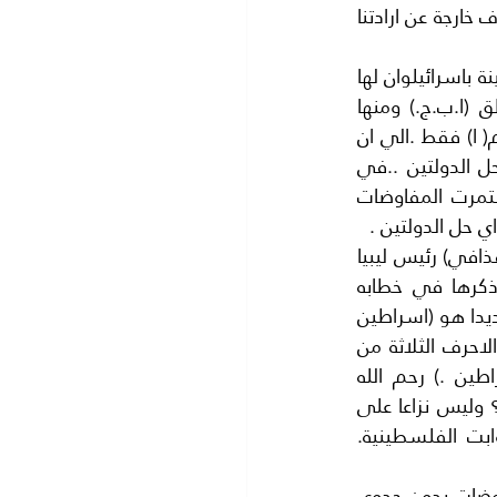
المسامون والمسيحيون واليهود على قدم المساواة ..بينهم الا ان هذا لم يتحقق لظروف خارجة عن ارادتنا 
عشنا في اتفاق اوسلو وما تلاه من اتفاقيات نصت على اعتراف منظمة التحرير الفلسطينة باسرائيلوان لها 
79% من ارض فلسطين والتفاوض على الارض الباقية التي قسمت الي ثلاث مناطق (ا.ب.ج.) ومنها 
انبثقت السلطة الوطنية وهي دويلة تحت الحكم الاسرائيلي وغزة مستقلة على القسم( ا) فقط .الي ان 
جاء الرئيس الامريكي (جورج دبليو بوش) فقال ان الولايات المتحدة الامريكية تفضل حل الدولتين ..في 
فلسطين لحل النزاع الاسرائيلي الفلسطيني.. دولة اسرائيل ودولة للفلسطينيين.استمرت المفاوضات 
ومن الامور لتي يقال عنها في الامثال (شر البلية ما يضحك) ما اقترحه العقيد (معمر القذافي) رئيس ليبيا 
بحل للصراع الفلسطيني الاسرائيلي. فقدم مبادرة في الكتاب الابيض من تاليفه وذكرها في خطابه 
الشهير في الامم المتحدة فقد اقترح (ضم فلسطين الي اسرائيل)واطلق عليها اسما جديدا هو (اسراطين 
) اي ان تكون الدولة تنائية الجنسية فهي تجمع اليهود مع العرب . والاسم مركب من الاحرف الثلاثة من 
اسرائيل *الاحرف الاخيرة من فلسطين اي اسر ثم طين فيصبح الاسم الجديد (اسراطين .) رحم الله 
القذافي فكأن الصراع بين الفلسطينيين والاسرائليين هو اختلاف عللى الاسم فقط..؟ وليس نزاعا على 
الاض وعلى عودة اصحابها وهم اللاجئون الفلسطينيون والحدود والدولة وباقي الثوابت الفلسطينية. 
وبقينا على حل الدولتين الذي اكده الرئيس الامريكي جورج دبليو بوش واستمرت المفاوضات بدون جدوى 