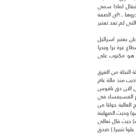
..بالموافقة عليه.ويبقى الصراع في اعلى درجاته عندما يريد نتنياهو ان يقلب الطاولة فقال لماذا سمي 
اليهود بهذا الاسم ..؟انه نسبة الي ارض يهودا ..؟ فاسرائيل هي ارض يهودا فلماذا يغادروها ..؟اي الضفة 
الغربية ويقول نتنياهو انه سوف يحاول حل هذه القضية من خلال الدول العربية الصديقة التي لم تعد تعتبر 
وان كنا نستغرب هذا القول فلا يوجد عربي شريف في دمائه ذرة من الكرامة يقبل بان يعتبر اسرائيل 
ليست محتلة لفلسطين وترتكب المجازر ضد ابناء الشعب الفلسطيني يوميا .وتحاصر قطاع غزة برا وبحرا 
وجوا. ثم نجد من يعتبرها صديقة للعرب خاصة وان اطماعها في كل بلاد العرب.. كما هو مكتوب على 
ان (ترمب) كشف عن الوجه الحقيقي للولايات المتحدة وربيبتها اسرائيل وعلينا الان محاولة النجاة من الغرق 
فقد كان على الفلسطينيين خاصة وعلى العرب والمسلمين عامة ان يدركوا الخبث والاكاذيب منذ مائة عام 
اي منذ(سايكس بيكو) والمؤامرة على تقسيم بلاد العرب ..وانتزاعها من اهلها .اننا نحاول الان دق ناقوس 
الخطر وان كان متاخرا فهو خير من الا ياتي ابدا .نجمع صفوفنا ووحدتنا وكاننا نجمع قطع الفسيفساء في 
محاولة لرسم لوحة رائعة الجمال لمستقبلنا .فكفى ما نحن فيه فشراعنا ممزق والامواج العالية حولنا من 
كل جانب ..والريح العاتية ..تهب على سفينتنا بقصد اغراقها في بحر اكاذيب (ترمب ونتنياهو) وخبث الصهاينة 
ومن سار معهم. ولكن بشرنا الله جلت قدرته بزوال اسرائيل كما ورد في (سورة الاسراء) حيث قال تعالى 
:- (فاذا جاء وعد الاخرة ليسؤا وجوهكم وليدخلوا المسجد كما دخلوه اول مرة وليتبروا ما علوا تتبيرا.) صدق 