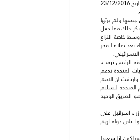
فيتعذر وجود للدولة الفلسطينية . بالرغم من صدور قرار من مجلس الامن برقم 2334 بتاريخ 23/12/2016 
يبدو ان الرئيس( دونالد ترمب )وهو مليادير كبير وهو رجل اعمال ناجح بدليل الثروة التي جمعها ولم يرثها 
.ولكن عالم المال والتجارة شيء.. وعالم السياسة شيء اخر جديد على( ترمب) وهو لا ينكر ذلك مما جعل 
قراراته متناقضه ويحتاج الي وقت قصير للدخول في المعارك الملتهبه في الشرق الاوسط خاصة النزاع 
الفلسطيني الاسرائيلي الذي يحتاج الي معجزة سماوية لحله باذن الله..فلا يكفي الدعاء بعد صلاة الفجر 
الاسرائيلي.
الا ان كبار المسؤلين في ادارة (ترمب) قالوا ان على حل الدولتين موجود ولم يتخلى عنه الرئيس ترمب. 
فقد صرحت مندوبة الولايات المتحدة في مجلس الامن السيدة (نيكي هايلي) بان الولايات المتحدة تدعم 
بكل تاكيد حل الدولتين وان كان الرئيس ترمب يفكر في بدائل لاحراز تقدم في هذا النزاع واردفت ان الامم 
المتحدة ايضا تريد المساعدة الي المفاوضات ولكن باسلوب جديد .الا ان مبعوث الامم المتحدة للسلام 
في الشرق الاوسط (نيكولاي ملادينوف) اصر في مجلس الامن على ان حل الدولتين هو الطريق الوحيد 
وازاء هذه المواقف المتناقضة قال الرئيس ترمب الي ضيفه (بنيامين نتنياهو) رئيس وزراء اسرائيل على 
اسرائيل ان تتخلى عن الاستيطان..فلا معنى لان تاخذوا ارض الفلسطينيين ثم تتفاوضوا على دولة لهم 
واخر قرارات ترمب ما قاله الي (نتنياهو) يجب ان تتفاوضوا مع الفلسطينيين وما تصلوا اليه اكون انا سعيدا 