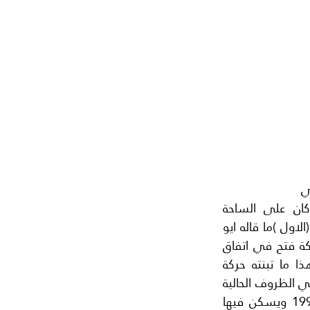
ماذا نقول لابنائنا واحفادنا اذا بقي في العمر بقية..؟وماذا سوف يكتب التاريخ عنا في 
المستقبل..؟ لقد بذلنا جهدنا ثم تركنا الساحة الفلسطينية ولم تتحرر فلسطين.كان على الساحة 
الفلسطينية منظمات وتنظيمات متعدده وكان يوجد ثلاثة اراء لحل القضية الفلسطينية (الاول )ما قاله ايو 
اياد صلاح خلف وهو نريد مقبرة لشهدائنا على ارض فلسطين وهذا ما نفده قادة حركة فتح في اتفاق 
اوسلو المشؤوم (والراي الثاني) كان ضرورة تحرير فلسطين من البحر الي النهر. وهذا ما تبنته حركة 
المقاومة الاسلامية (حماس) ولم يتحقق هذا حتى الان بل اكتفت حماس( بقطاع غزة) في الظروف الحالية 
وكان هناك (راي ثالث) يطالب بتحرير فلسطين وعودتها دولة كما كانت قبل سنة 19948 ويسكن فيها 