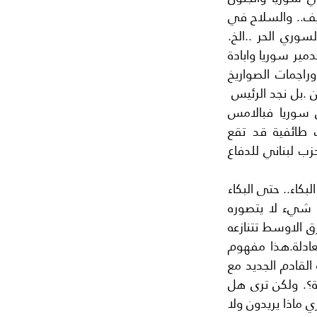
يأتي من جميع الاتجهات، فما قالوا عنه انه ثورة اصبح ميليشات متنوعة تزيد عن ألوان الطيف.. والسلاح في 
أيدي كل من يستطيع القتل فهذا من النصرة.. وذاك من القاعدة.. وثالث من الجيش السوري الحر ..الخ. 
والنظام المجنون يستخدم كل ما اشتراه للدفاع عن سوريا ضد اسرائيل رايناه يستخدمه لتدمير سوريا وابادة 
شعبها ... رئيس يدمر وطنه بطريقة ممنهجة؛  فالطائرات القاذفة وبراميل المتفجرات وراجمات الصواريخ 
والمدفعية الثقيلة تقذف ولا تفرق بين النساء والاطفال والمدنيين انه جنون ما بعده جنون .بل نجد الرئيس  
يستعين بقوات اجنبية، فارسية تارة وتارة لبنانية ..الخ.وكأن دورة الزمن قد دارت على سوريا فبالامس 
القريب كانت القوات السورية تحمي لبنان من اي اعتداء اسرائيلي بل من اي حرب طائفية قد تقع 
هناك..وفجأة اصبحنا نرى سوريا تطلب قوات من احد الأحزاب اللبنانية، اي ميليشيا من حزب لبناني للدفاع 
العجب انتهى والاستغراب كان في الماضي.. أما الدموع فقد تحجرت.. ولم نعد نستطيع البكاء.. حتى البكاء 
لا نستطيعه فقد جفت دموعنا.اما ما يجري في مصر.. -وهي حدودنا الجنوبية-  فهو شيء لا يتصوره 
عاقل  ان الايدي الاجنبية لا تريد لمصر ان تكون قوية، وان تقود العالم العربي فان الشرق الاوسط تتنازعه 
اربع  قوى رئيسة هي تركيا وايران واسرائيل ومصر.. وهم يتآمرون لإبعاد مصر من المعادلة.هذا مفهوم 
للجميع لكن اللغز المحيّر هو معادلة جديدة التركيب في مصر حديثة الالوان وهي معادلة القادم الجديد مع 
الماضي ذي الجذور القوية..بينما الشرخ الحاد بين الشعب المصري ولا نعلم اين الحقيقة؟. ولكن ترى هل 
مصر العزيزة بعيدة عن الجنون ..؟ او انها مثل باقي العرب المحيطين بالاردن الحبيب..لا ندري ماذا يريدون ولا 