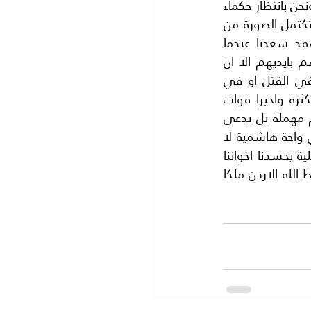
نعلم ما يخبئه القدر لمصر اكبر دولة عربية..! المظاهرات مستمرة وعجلة الاقتصاد واقفه ونحن بانتظار حكماء 
مصر وعقلائها وهم كثيرون  لايجاد حل يرضي جميع الشعب المصري الشقيق. وحتى تكتمل الصورة من 
حولنا، فاذا نظرنا شرقا وجدنا العراق العظيم وقد ارتفعت السنة اللهب من جديد فقد سعدنا عندما 
انسحبت القوات الامريكية التي غزت العراق سنة 2003 وعاد العراقيون يحكمون بلدهم بايديهم الا ان 
الحسرة ملأت القلوب من جديد فالعراقيون عرب اصابهم ما اصاب الاخرين من رغبة في القتل او في 
الاقتتال ونسمع يوميا صناعة الموت وادواته تنشط فالسيارات المفخخة والانتحاريون بكثرة واخيرا قوات 
الجيش تتدخل في الانبار بقسوة.فان بعض العقول اصابها صمم وتعاليم القرآن الكريم مهملة بل يدعي 
من يشاء بانه ينفذ تعليمات المولى ..يا رب نحمد الله اننا ننعم بالامن في بلادنا  فهي واحة هاشمية لا 
ينزف فيها دماء وحياة الاردنيين غالية على ملكهم جلالة الملك عبد الله فهو يحكم بعقلية يحسدنا اخواننا 
العرب عليه، وندعو المولى ان يحفظ الاردن سالما بعيدا عن النار وبعيدا عن الجنون.. حفظ الله الاردن ملكا 