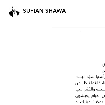
SUFIAN SHAWA
نعتقد انه من فضل المولى علينا اننا نعيش على ارض المملكة الاردنية الهاشمية، فهي 
بحق وبكل المقاييس واحةٌ في صحراء الجنون العربي الملتهب فهي واحةٌ بشعبها الذي 
يعيش في أمن وأمان ..واحةٌ بديمقراطيتها التي يراها كلّ من يبصر ويرى.. واحة وعلى رأسها سيّد البلاد؛ 
جلالة الملك عبد الله الذي حافظ على شعبه وبلده ولم يجنح مثل القيادات التي من حولنا، فاينما تنظر من 
حولنا تجد النيران والدمار.. ترى شلالات الدماء وهي تشكل انهارا في المدن العربية الشقيقة والكثير منها 
تحوّل الي مدن اشباح.. قتل اهلها او جرحوا او اضطروا للنزوح منها، وأصبحوا لاجئين في الخيام يعيشون 
على ما اصبح بدعة في هذه الايام، على أموال الدول المانحة من كل فج عميق..!اذا اغمضت عينيك او 