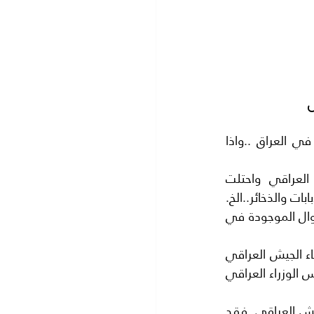
معركة الموصل هي( ام المعارك) بدون ادنى شك فهي اخر قلاع الدولة الاسلامية في العراق ..واذا 
لا يخفى على احد ان قوات حركة داعش او (الدولة الاسلامية )هزمت الجيش العراقي واحتلت 
مدينة(الموصل) قيل سنتين وانها استولت على معدات فرقتين عراقيتين من السلاح والدبابات والذخائر..الخ. 
كما انها استولت على الذهب الموجود في البنك المركزي في الموصل اضافة الي الاموال الموجودة في 
ومن البديهي ان الجيش العراق مشتاق لتحرير ارض العراق ورد اعتباره خاصة بعد ات تم بناء الجيش العراقي 
على اسس حديثة.. بعيدة عن (الطائفية) البغيضة التي كانت في عهد (نوري المالكي) رئيس الوزراء العراقي 
ومن المؤلم قيام بعض الدول الاقليمية.. والدول العظمى بخلق عقبات في طريق الجيش العراقي .فقد 