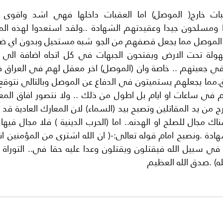
ه) .صدق الله العظيم