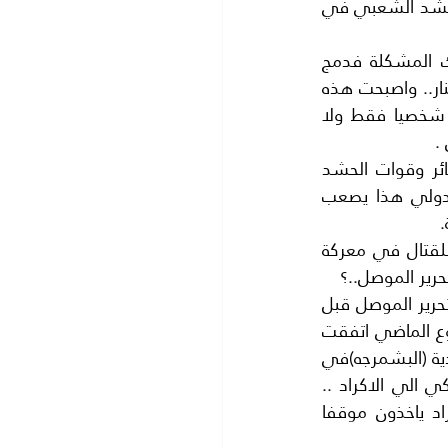
معركة تحرير الموصل..الا ان رئيس الوزراء العراقي يقع تحت ضغط كبير لاشراك قوات الحشد الشعبي في 
ثالثا:- عقبة جديدو اقامها الدكتور (حيدر العبادي) رئيس وزراء العراق فقد اراد حل تلك المشكلة فدمج 
ميليشيات الحشد الشعبي مع قوات الجيش العراقي..واصبح كالمستجير بالرمضاء من النار.. واصبحت هذه 
الميليشيا جزءامن الجيش العراقي تتسلح مثله وتتلقى تعليماتها من الدكتور العبادي شخصيا فقط ولا 
.
رابعا :- عدم تجانس القوات المهاجمة فهي تتكون من الجيش العراقي وقوات العشائر وقوات الحشد 
الشعبي والقوات الكردية (البشمرجه)والغطاء الجوي من الولايات المتحدة والتحالف الدولي هذا يصعب 
.
خامسا :-امريكا موقفها ملون في هذه المعركة فهي تارة ترسل 400 جندي امريكي للقتال في معركة 
رير الموصل..؟
مما يشكك في صدق الموقف الامريكي.في العراق.. فالولايات المتحده تبذل جهودا لتحرير الموصل قبل 
نهاية حكم( اوباما )وفي الوقت نفسه تضع العراقيل امام تحرير الموصل..؟ ففي الاسبوع الماضي اتفقت 
الولايات المتحدة الامريكية مع الاكراد في اقليم( كردستان) على ان تشترك القوات الكردية (البشمرجه)في 
تحرير الموصل ووقعت اتفاقا منفردا مع الاكراد تدفع بموجبه (451) مليون دولار امريكي الي الاكراد .. 
بدون موافقة الحكومة العراقية المركزية في (بغداد) بل بدون علمها .مما جعل الاكراد ياخذون موقفا 