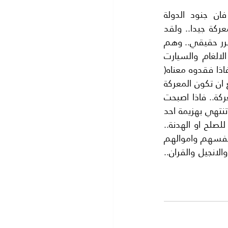
ثامنا:- تكلمنا عن العقبات خارج( الموصل) اما العقبات داخلها فهي اشد واقوى فان جنود الدولة 
الاسلامية..مدربون جيدا ومسلحون جيدا وعقيدتهم الشهادة ..ولقد استعدوا لهذه المعركة جيدا.. ولقد 
حفروا (الانفاق) في كل الموصل مما يجعل قصفهم من الجو شبه مستحيل وبدون اي ضرر حقيقي.. وهم 
يستطيعون التنقل بسهولة تحت الارض ويفتحون الجبهات في كل اتجاه اضافة الي الالغام والسيارت 
المفخخة ولا نعلم ماذا في جعبتهم .. خاصة وان (الموصل) اخر معقل لهم في العراق فاذا فقدوه معناه( 
طردهم نهائيا)من العراق.مما يجعلهم يستميتون في الدفاع عن الموصل وبالتالي نتوقع ان تكون المعركة 
شرسةوصعبة ولا تحسم في ساعات او ايام بل اطول من ذلك .. ولا نتصور افاق المعركة.. فاذا اصبحت 
المعركة (دينية) فانها تخرج من يد المقاتلين وتصبح بيد (السماء) لان المعارك العادية قد تنتهي بهزيمة احد 
الفريقين.. وقد يكون هناك مجال للصلح او الهدنه.. اما (الحرب الدينية ) فلا مجال فيها للصلح او الهدنة.. 
فهي اما النصر واما الشهادة .ونصبح امام قوله تعالى:-( ان الله اشترى من المؤمنين انفسهم واموالهم 
بان لهم الجنة.. يقاتلون في سبيل الله فيقتلون ويقتلون وعدا عليه حقا في.. التوراة والانجيل والقران.. 