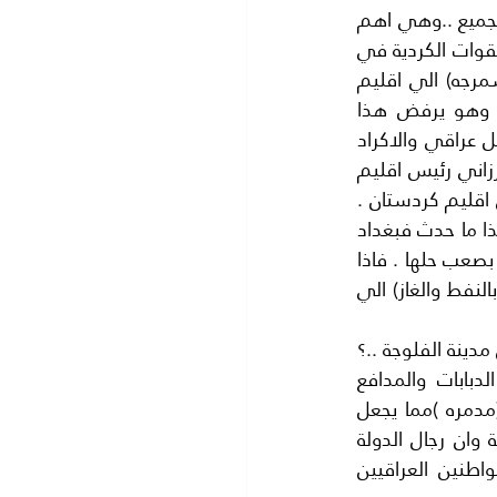
سادسا :- اطماع الاكراد في ضم بعض اراضي الموصل الي اقليم كردستان..معروفة للجميع ..وهي اهم 
العراقيل التي يمكن وصفها بالسد العالي . فان الحكومة العراقية لم تمانع في اشراك القوات الكردية في 
تحرير الموصل بل انها طلبت ذلك رسميا من الاكراد .ولكنها اشترطت ان تنسحب (البشمرجه) الي اقليم 
كردستان ..بعد انتهاء تحرير الموصل.. ولكن سمعنا الناطق الرسمي باسم كردستان وهو يرفض هذا 
الشرط ..بل اعتبره شرطا مهينا الي الاكراد فان تحرير الموصل حق بل هو واجب على كل عراقي والاكراد 
عراقيون.ولم يكتف الاكراد بهذا الموقف بل زادوه تعقيدا فقد صرح الرئيس مسعود البرزاني رئيس اقليم 
كردستان ان المناطق المتنازع عليها معروفة للجميع فاذا حررنا جزءا منها سوف نضمه الي اقليم كردستان . 
ونشب خلاف بين( بغداد) (واربيل) الا ان الشيطان يدخل دائما في تفاصيل الاتفاقات. وهذا ما حدث فبغداد 
لم تكن طرفا في الاتفاق الامريكي الكردي ولم تعلم تفاصيله ..مما اذى الي خلق عقبة بصعب حلها . فاذا 
دخلت (البشمرجة) الموصل فهي لن تنسحب وبغداد ترفض ضم اراضي الموصل (الغنية بالنفط والغاز) الي 
سابعا :- مستقبل الموصل تكون مدينة محررة من الدولة الاسلامية او يكون مصيرها مثل مدينة الفلوجة ..؟ 
اي بدلا من مدينة محرره تصبح مدينة مدمرة. فالقصف الصاروخي والمدفعي من الدبابات والمدافع 
والقصف من الطائرات سوف يكون عشوائيا وبالتالي فلا يوجد مستقبل الا للموصل (مدمره )مما يجعل 
القادة العراقيين يدرسون الوضع بهدوء فهل هم امام تحرير العراق ام تدميره ..؟ خاصة وان رجال الدولة 
الاسلامية هم بين المواطنين مما يجعل ضربهم مستحيلا بدون اي اخطاء تقتل المواطنين العراقيين 