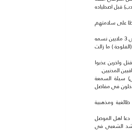
حاولت بعض الميليشيات ان تسرق النصر قبل ان يتحقق..اي اختلفوا على تقسيم( جلد الدب) قبل اصطياده 
اولا:- تطلب الحكومة العراقية من سكان (الموصل) مغادرة منازلهم ومغادرة المدينة حفاظا على سلامتهم 
ويتساءل اهل الموصل الي اين نذهب ..؟ هل الحكومة العراقية اعدت مساكن مؤقتة الي 3 ملايين نسمه 
هم سكن الموصل..؟ ومن جهة ثانية فماذا يضمن لهم الامن..؟ فان تجربة معركة مدينة (الفلوجة ) ما زالت 
حيث خرج المدنيون تلبية لطلب الحكومة العراقية الا ان كثيرا منهم اختطف وبعضهم قتل واخرين عذبوا 
قيين المدنيين.
ثانيا :- سوف نتكلم بصراحة اكثر.. فالعقبة الكأداء هي ميليشيات (الحشد الشعبي) سيئة السمعة 
..لافعالهم السابقة ضد العراقيين السنة.. فليس سرا ان بعض المسؤلين في (ايران) يتدخلون في مفاصل 
المشكلة انهم فرضوا ميليشيا (الحشد الشعبي)احد اصابعهم وهي تتصرف بروح طائغية ومذهبية 
بالرغم من اننا نؤمن بانه لا فرق بين المسلم السني والشيعي.. فكلنا مسلمون .مما دعا اهل الموصل 
..وقوات العشائر وبعض قادة الجيش العراقي.. يطالبون بعدم مشاركة ميليشيا الحشد الشعبي في 