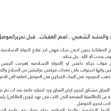
د والحشد الشعبي ..اهم العقبات.. قبل تحريرالموصل
 يحدث الا الله ..جل شانه .
دت لتحرير الموصل .