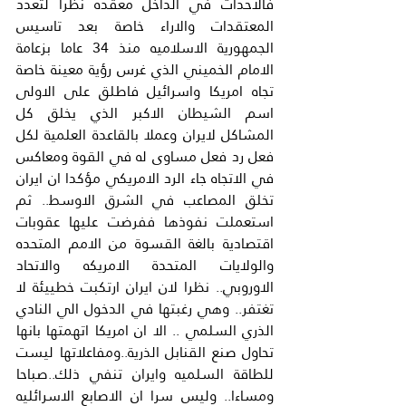
فالاحداث في الداخل معقده نظرا لتعدد 
المعتقدات والاراء خاصة بعد تاسيس 
الجمهورية الاسلاميه منذ 34 عاما بزعامة 
الامام الخميني الذي غرس رؤية معينة خاصة 
تجاه امريكا واسرائيل فاطلق على الاولى 
اسم الشيطان الاكبر الذي يخلق كل 
المشاكل لايران وعملا بالقاعدة العلمية لكل 
فعل رد فعل مساوى له في القوة ومعاكس 
في الاتجاه جاء الرد الامريكي مؤكدا ان ايران 
تخلق المصاعب في الشرق الاوسط.. ثم 
استعملت نفوذها ففرضت عليها عقوبات 
اقتصادية بالغة القسوة من الامم المتحده 
والولايات المتحدة الامريكه والاتحاد 
الاوروبي.. نظرا لان ايران ارتكبت خطييئة لا 
تغتفر.. وهي رغبتها في الدخول الي النادي 
الذري السلمي .. الا ان امريكا اتهمتها بانها 
تحاول صنع القنابل الذرية..ومفاعلاتها ليست 
للطاقة السلميه وايران تنفي ذلك..صباحا 
ومساءا.. وليس سرا ان الاصابع الاسرائليه 