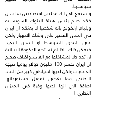
سياستها.
ونستمع الي اراء محليين اقتصاديين محاييدن 
فقد صرح رئيس هيئة البنوك السويسريه 
ويليام ارلفونج بانه شخصيا لا يعتقد ان ايران 
في المدى القصير على وشك الانهيار ولكن 
على المدى المتوسط او المدى البعيد 
فيمكن ذلك.. اذا لم تستطع الحكومة الايرانية 
ان تجد حلا لمشاكلها مع الغرب..واضاف صحيح 
ان ايران تخسر 100 مليون دولار يوميا نتيجة 
العقوبات ولكن لديها احتياطي كبير من النقد 
الاجنبي مما يغطي تمويل مستورداتها 
اضافة الي انها لديها وفرة في الميزان 
التجاري..!
ولكن يصبح السؤال امامنا الي متى تستطيع 
ايران الصمود في ظل هذا الوضع السيء من 
الناحية الاقتصاديه والسياسيه فعلاقتها مع 
الغرب في منتهى السوء بل انها كسبت 
اعداءا جدد هم دول الخليج العربي الذين 