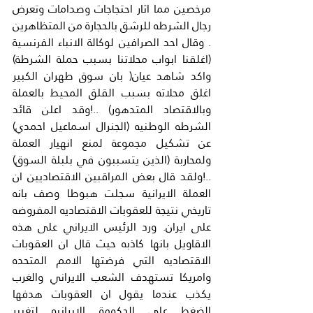
مرخصين مما اثار احتجاجات وصدامات وتعرض 
رجال الشرطه للرشق بالحجارة من المتظاهرين 
. وقال احد الصرافين لوكالة الانباء الفرنسية 
(اغلقنا ابواب محلاتنا بسبب حملة الشرطة) 
واكد شاهد عيان( بان سوق طهران الكبير 
اغلق محلاته بسبب القلق المحيط بالعملة 
وبالاقتصاد المتدهور) ..!وقد اعلن قائد 
الشرطه الوطنيه (الجنرال اسماعيل احمدي) 
عن تشكيل مجموعة لمنع انهيار العملة 
ولمحاربة (الذين يتسببون في بلبلة السوق) 
..!ولقد قال بعض المراقبين الاقتصاديين ان 
العملة الايرانية سجلت هبوطا وصف بانه 
تاريخي نتيجة للعقوبات الاقتصاديه المفروضه 
على ايران. ورد الرئيس الايراني على هذه 
الاقاويل بانها كاذبه حيث قال ان العقوبات 
الاقتصاديه التي فرضتها الامم المتحده 
وامريكا تستهدف الشعب الايراني والغرب 
يكذب عندما يقول ان العقوبات هدفها 
الضغط على الحكومة الايرانيه لتغيير 