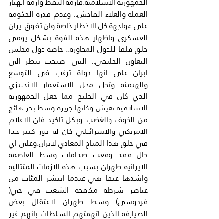
الجمهوريه الاسلاميه.فازمة النفط وازمة انهيار 
العملة والغلاء الفاحش.. وعدم قدرة الحكومة 
على مواجهة كل الاخطار خاصة وان تفوق ايران 
العسكري..واظهار هذه القوة بشكل يومي 
خلق قلقا للدول المجاورة.. خاصة دول مجلس 
التعاون الخليجي.. التي اصبحت تنظر الي 
ابران على انها دولة ترغب في التوسع 
والهيمنه وتحل محل الاستعمار الانجليزي 
الذي كان في الخليج مما جعل الجمهورية 
الاسلاميه تعيش وكانها جزيرة وسط بحر هائج 
من الخوف والغضب .وبكل تاكيد فان الاعلام 
الامريكي والاسرائيلي كان له دور كبير جدا 
في خلق هذا المناخ المعادي لايران.وعلى اي 
حال فقد وقعت صدامات وسط العاصمة 
الايرانيه طهران بسبب هذه الازمات المتتاليه 
واشدها عنفا هي عندما انتشر المئات من 
عناصر شرطة مكافحة الشغب في حي( 
فردوسي) وسط طهران لاعتقال بعض 
الصيارفه الذين اتهمتهم السلطات بانهم غير 