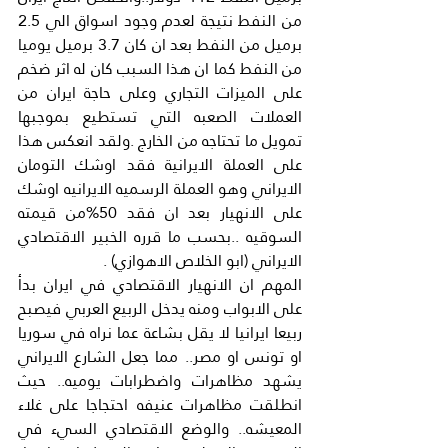
من النفط نتيجة لعدم وجود اسواق الي 2.5 
برميل من النفط بعد ان كان 3.7 برميل يوميا 
من النفط كما ان هذا السبب كان له اثر ضخم 
على الميزات التجاري وعلى حاجة ايران من 
العملات الصعبه التي تستطيع بموجبها 
تمويل ما تحتاجه من الخارج .ولقد انعكس هذا 
على العملة الايرانية فقد اوشك التومان 
الايراني وهو العملة الرسميه الايرانيه اوشك 
على الانهيار بعد ان فقد 50%من قيمته 
السوقيه ..بحسب ما قرره الخبير الاقتصادي 
الايراني (ابو الخلاص الاهوازي) .
المهم ان الانهيار الاقتصادي في ايران بدأ 
على الابواب ومنه يدخل الربيع العربي فيصبح 
ربيعا ايرانيا لا يقل بشاعة عما نراه في سوريا 
او تونس او مصر.. مما جعل الشارع الايراني 
يشهد مظاهرات واضطرابات يوميه.. حيث 
انطلقت مظاهرات عنيفه احتجاجا على غلاء 
المعيشه.. والوضع الاقتصادي السيء في 