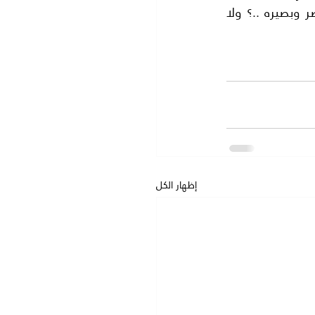
على شريف مكه رضي الله عنه وارضاه ..هذه حقيقه امام عيون الجميع لكل من له بصر وبصيره ..؟ ولا 
إظهار الكل