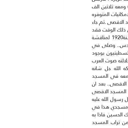
الشريف حسين رحمه الله نجله الامير عبد الله ( الجد المؤسس للملكه اردنيه الهاشميه) ومعه ثلاثين الف 
جنيها ذهبا لرعاية المسجد الاقصى المبارك وكان هذا المبلغ في ذلك الزمان وبحسب الامكانيات المتوفره 
يعتبر عملا لا مثيل له جزى الله الشريف عليه كل خير .وكان هذا اول رعاية هاشميه للمسحد الاقصى .ثم جاء 
المغفور له باذن الله الملك فيصل الاول ابن الشريف حسين وكان ملكا على العراق في ذلك الوقت فقد 
كان متوجها الي باريس عن طريق البر لحضور مؤتمر السلام الذي عقد في فرساي سنة1920 لمناقشة 
املاك الرجل المريض اي تركيا.. واختار جلالته المرور بالقدس الشريف فمر جلالته بالقدس.. وصلى في 
المسجد الاقصى وجرى لجلالته استقبال شعبي ورسمي منقطع النظير.. وشعر الفلسطينيون بوجود 
مدد لهم من الملوك الهاشميين .وتباحث الملك فيصل مع زعماء فلسطين ..فقد كان جلالته صوت العرب 
الذي تمسك بالقدس عربية امام مؤتمر فرساي خاصة المسجد الاقصى الذي باركه الله جل شانه 
..؟.وتمضي الايام فيصبح الامير عبد الله ملكا على الاردن ويذهب للصلاة كل يوم جمعه في المسجد 
الاقصى ..؟وتشاء ارادة الله ان يستشهد الملك عبد الله رحمه الله على ابواب المسجد الاقصى.. بعد ان 
قدم له الكثير ..؟وتزداد القافله الذهبيه من اسماء الملوك الهاشميين الذين سمعوا انين المسجد الاقصى 
ولبوا استغاثته..؟ فهو عزيز عليهم كيف لا وهو اولى القبلتين وثالث الحرمين..! فقد قال رسول الله عليه 
اطيب الصلاة والسلام لا تشد الرحال الا الي ثلاثة مساجد.. المسجد الحرام في مكه ومسجدي هذا في 
المدينه المنوره والمسجد الاقصى في القدس.جاء دور جلالة المغفور له باذن الله الملك الحسين فاذا به 
يصرخ باعلى صوته في حرب 1967( القدس قدسنا والارض ارضنا ولن نفرط بذرة من تراب المسجد 