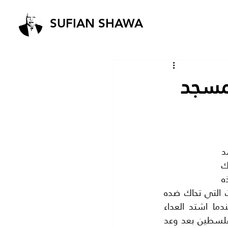
SUFIAN SHAWA
لمسجد
تزعم اسرائيل دائما ان هيكل سليمان هو تاج الحضارة اليهوديه بالرغم من احدا لم يشاهد 
هذا الهيكل ولا حتى اي اثر يدل عليه ويزعم الحاخامات اليهود ان المسجد الاقصى المبارك 
مبني على انقاض هيكل سليمان بدون اي دليل يؤكد هذه المزاعم.وبالرغم من ان هذه 
احدى اساطير اليهود وهي اكذوبه ..؟ الا ان المسجد الاقصى استغاث من المؤامرات التي تحاك ضده 
فسمعه ملوك الهاشميين فلبوا النداء ..؟ فالمعتصم الهاشمي حي لا يموت ..؟عندما اشتد العداء 
اليهودي وظهر خطره المحدق على المسجد الاقصى فقد زادت الهجرة اليهوديه الي فلسطين بعد وعد 