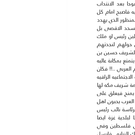
بلفور وبعد انتهاء الحرب العالميه الاولى سنة 1918فقد ازدادت خيوط المؤامره وضوحا بعد الانتداب 
البريطاني على فلسطين فكان التواطؤ واضحا بين الحكومة البريطانيه والحركه الصهيونيه فاصبح امام كل 
من له بصر او بصيرة ان فلسطين عامة والمسجد الاقصى خاصة اصبحوا في قمة الخطر المنظور الذي يهدد 
بعنف .ومعلوم للجميع اننا كنا من تركة الرجل المريض تركيا.. واصبحت فلسطين والمسحد الاقصى بل 
جميع الاماكن المقدسه الاسلاميه والمسيحيه اصبحنا في مهب الريح فلم يكن لفلسطين رئيس او ملك 
واصبحت تحت الانتداب البريطاني بموجب قرارات عصبة الامم... نظر علماء فلسطين حولهم لنجدتهم 
فالطوفان قادم لا محالة ونحن بحاجة الي من يدعمنا فلم يجد علماء فلسطين خيرا من الشريف حسين بن 
على شريف مكه المكرمه رحمه الله ..فقد كان زعيم العرب بلا منازع . فان شريف مكه يتمتع بمكانة عاليه 
بين العرب فهو ياتي بعد سلطان القسطنطينيه مباشرة .. فهو الملك غير المتوج للعالم العربي ..!! فكان 
يتمتع بالسلطه التفيذيه والسلطه القضائية في الحجاز والبلاد العربيه اضافة الي المكانة الاجتماعيه الراقيه 
التي يتمتع بها شريف مكه لصلنه ونسبه من الرسول الكريم عليه الصلاة والسلام.. وكلمة شريف مكه لها 
معنى مميز عند العرب.. فهي ليست لقبا يسبغ على شخص كما انها ليست وساما يمنح فيعلق على 
الصدر.. بل هي اعمق من ذلك بكثير فهو عميد الهاشميين في كل مكان ولا يخفى ان العرب يحبون اهل 
بيت النبي (ص) ويسعدون بمرافقتهم فسافر وفد من علماء فلسطين سنة 1924 برئاسة نائب رئيس 
المجلس الاسلامي الاعلى في فلسطين الحاج سعيد الشوا رحمه الله وكان رئيسا لبلدية غزة ايضا 
..وتوجهوا الي شريف مكه الذي استقبلهم واكرم وفادتهم وشرحوا له الموقف في فلسطين وفي 
القدس خاصة وبايع وفد علماء فلسطين الشريف حسين لرعاية المسجد الاقصى في تلك الزياره . فارسل 