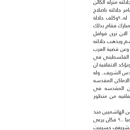
الاقصى ..؟) رحمك الله يا ابا عبد الله ..!! ومحبة من جلالته للمسجد الاقصى فقد باع جلالته منزله الكائن 
في لندن..؟ وذلك لاعمار المسجد الاقصى فقد كان السقف يسيل من ماء المطر فامر جلالته باصلاح 
السقف فرفع السقف القديم وصبوا الرصاص فوق سقف المسجد الاقصى حماية له..؟وكلف جلالة 
الحسين شيخ المهندسين المهندس رائف نجم بالاشراف على اعمار المسجد الاقصى المبارك فقام بذلك 
خير قيام .ويمضى قطار الزمن فنصل الي جلالة الملك عبد الله بن الحسين ونحن الان نرى قوافل 
المساعدات التي تسيرها الهيئة الخيرية الهاشميه..؟ باستمرار الي القدس والي غزة هاشم ويذهب جلالته 
الي قلاع الصهيونيه في الولايات المتحدة الامريكيه مدافعا عن المسجد الاقصى..؟ بل وعن قضية العرب 
المركزيه قضية فلسطين ...؟ ولم يكتف بذلك فقام جلالاته بتوقيع اتفاقية مع الرئيس الفلسطيني في 
31/3/2013 لحماية المسجد الاقصى المبارك والاماكن المقدسه الاسلاميه والمسيحيه ونؤكد الاتفاقية ان 
الملك عبد الله هو صاحب الولاية على الاماكن المقدسه الاسلاميه والمسيحيه في القدس الشريف.. وله 
الحق في بذل الحقوق القانونيه للحفاظ على المسجد الاقصى المبارك و حماية جميع الاماكن المقدسه 
الاسلاميه والمسيحيه.وتعتبر هذه الاتفاقيه امتداد للوصايه الهاشميه على الاماكن المقدسه في 
فلسطين وهي البيعه التي تمت سنة1924 في مكه المكرمه.ولنا عودة لشرح الاتفاقيه من منظور 
من هذا السرد السريع يتضح لنا ان المسجد الاقصى المبارك وجد رعاية وحماية مستمرة من الهاشميين منذ 
اكثر من ثمانية عقود متتاليه ومتصله .. اكثر من اي ملك او رئيس اخر عربيا كان او اسلاميا ..؟ فكان يرعى 
المسجد الاقصى والقدس الشريف ملكا بعد ملك وكلهم هاشميون من ابناء واحفاد الشريغف حسينبت 