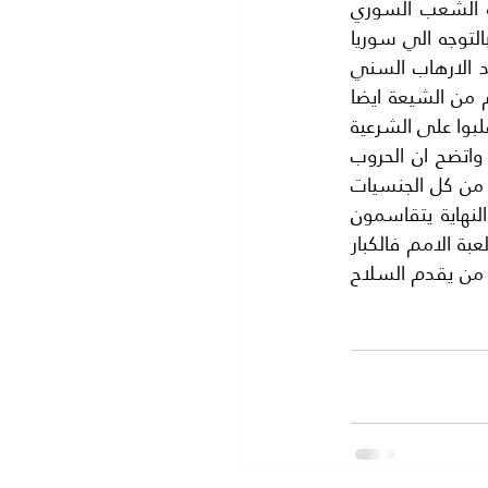
بعد ذلك في سوريا تحت ستار اقامة المراقد وبناء القبور لكبار المسلمين وعند ثورة الشعب السوري 
المسلم على طغيان بشار الاسد وهو علوي سارعت ايران بمساعدته فامرت حزب الله بالتوجه الي سوريا 
ثم ارسلت الحرس الثوري االايراني بقيادة الجنرال قاسمي الى سوريا لقيادة الحرب ضد الارهاب السني 
وقمته داعش والنصرة.واتجهت اطماعايران فقامت بالتحالف مع الحوثيين في اليمن وهم من الشيعة ايضا 
واستنسخوا حزب الله فجاء على صورة انصار الله في اليمن وامدتهم بالمال والسلاح وانقلبوا على الشرعية 
في البلاد واحتلوا اليمن كاملا .بمساعدة ايران. ثم تسلمت امريكا وروسيا هذا الملف واتضح ان الحروب 
التي جرت في الشرق الاوسط كلها كانت حروب بالوكالة فقط عن الكبار واما المتقاتلون من كل الجنسيات 
فلم يكونوا سوى وقودا لتلك النيران.فالكبار يبيعون السلاح وينهبون الثروات وفي النهاية يتقاسمون 
النفوذ على البلاد المغلوب على امرها . وتدور اللعبة وان اختلف المكان الا انها تبقى لعبة الامم فالكبار 
يحركون دول الاقليم وهذه بدورها تتولى تنفيذ القتال فمنهم من يدعم بالمال ومنهم من يقدم السلاح 