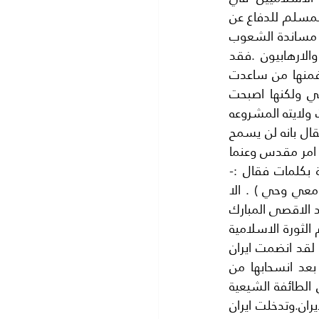
افغانستان في القرن الماضي عند احتلال الاتحاد السوفيتي لافغانستان فهب الشباب المسلم للدفاع عن 
افغانستان المسلمه واطلق عليهم اسم المجاهدين .اما اليوم فقد ساعدت امريكا على مساندة الشعوب 
المسلمه بمنظمات اسلامية ولكن تغير الاسم فبدلا من المجاهدين اصبحوا الارهاب والارهابيون .فقد 
قتلوا وخربوا ودمروا ووزع الغرب والشرق الادوار على كل دولة اقليمية بحسب حجمها فمنها من ساعدت 
الارهاب بالاموال ومنها من امدتهم بالرجال وهكذا قامت المنظمات في العالم العربي ولكنها اصبحت 
هدفا مشروعا للقتل من الشرق ومن الغرب . ولنبدأ من فلسطين فمحمود عباس انتهت ولايته المشروعه 
الا ان وزراء الخارجية العرب كلفوه بالاستمرار في الرئاسة وظبعا عمل لمصلحة اسرائيل فقال بانه لن يسمح 
بانتفاضة ثالثة في حياته وقال ان التنسيق الامني بين الشرطة الفلسطينية واسرائيل هو امر مقدس وعنما 
هاجمت قطعان اليهود المسجد الاقصى صرخ باعلى صوته في اجتماع اللجنة المركزية بكلمات فقال :- 
(مالنا ومال القدس النبي محمد ترك مكه ثم عاد فقد كان معه وحي اما انا فلا يوجد معي وحي ) . الا 
يدرك هذا البائس انه لا قيمة لفلسطين بدون القدس ..ولا قيمة للقدس.. بدون المسجد الاقصى المبارك 
.انهم صناعة اسرائلية لن يدوموا. واما ايران فعجيب امرها مع العالم العربي ..فعند قيام الثورة الاسلامية 
بقيادة الخميني سعدنا بها ولم نعلم المقصود من شعار الامام الخميني بتصدير الثورة لقد انضمت ايران 
الي الوولايات المتحده في غزوها العراق سنة 2003 ثم حلت محل الولايات المتحده بعد انسحابها من 
العراقثم امتد التدخل الايراني الي لبنان حيث قدموا المساعدات المالية والعسكرية الي الطائفة الشيعية 
فقط في لبنان حيث انشاوا حزب الله باموال ايرانية وبسلاح ايراني ليكون ذراعا طويلة لايران.وتدخلت ايران 