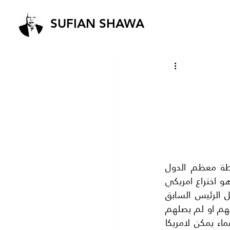
SUFIAN SHAWA
وواشنطن لعبتا دورا هائلا فيما نراه من شلالات الدماء والدمار الموجود على خارطة معظم الدول 
العربية.فهذه (كونداليزا رايس) وزيرة الخارجية الامريكية السابقة بشرتنا بالربيع العربي وهو اختراع امريكي 
بدون شك والقصد منه التخلص من الزعاماتالتي اصبحت عبئا على حليفتها امريكا مثل الرئيس السابق 
حسني مبارك والقذافي وعلى زين العابدين وعلى عبد الله صالح ..الخ.واخرين لم تسميهم او لم يصلهم 
الربيع العربي .واستبدلتها بما اسمته (الفوضى الخلاقة) التي تخرج جيلا جديدا من الزعماء يمكن لامريكا 