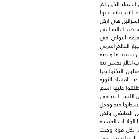
التعامل معهم والاعتماد عليهم مثل الرئيس عبد الفتاح السيسي .مع المحافظة على الزعماء الذين لم 
يصبحوا عبئا على امريكا المفتاح الذهبي لبحث هذا الموضوع يبدأ من فلسطين فقد تم الاستيلاء عليها 
وتحويلها الي وطن قومي لليهود باعتبارهم شعب الله المختار وفلسطين التي اصبحت اسرائيل هي ارض 
الميعاد.كلنا يعرف ان اليهود عادوا الي فلسطين بموجب وعد بلفور وليس بحسب الاساطير البالية التي 
وردت في كتب اليهود.وكان لابد لحماية اسرائيل فتم زرع عباس وزمرته لتكملة الحلقة الاولى في 
الصراع.ثم بدأ الغرب والشرق يستفيد من خدمات اسرائيل بداية بشن الحروب المتتالية واجبار العالم العربي 
على اهدار موارده المالية في شراء السلاح والتخلف والتبعية ..الخ. بدأت كونداليزا رايس بتنفيذ ما وعدته 
للكونجرس قبل تعيينها وزيرة لخرجية الولايات المتحدة وهو الفوضى الخلاقة فكان الشباب الثائر بحسن نية 
وبوطنية لا مجال للشك فيها بدأ الشباب بالتجمع للمظاهرات السلمية وكانوا يستعملون التكنولوجيا 
الحديثة مثل الفيس بوك والانترنت ومراكزها الرئيسية موجودة في امريكا التي لو شاءت افساد الثورة 
لاخبرت الرؤساء بالاسماء بالصوت والصورة ولكنها لم تفعل وانطلقت الثورات التي اطلقوا عليها اسم 
الربيع العربي فبدأت الفوضى في كل مكان وصلت اليه فهرب رئيس تونس وقتل الرئيس الليبي القذافي 
وتنحى الرئيس المصري مبارك ودبت الفوضى في العراق بعد احتلال امريكا للعراق ثم انسحابها منه ودخل 
النفوذ الايراني محل الاحتلال الامريكي ثم نشبت الثورة السورية السلمية ضد الرئيس الطائفي ولكن 
النظام الطائفي اراد قمع الشعب السوري كعادته .وهنا بدأت اللعبة الدولية وعلى راسها الولايات المتحدة 
الامريكية .الربيع العربي حرك المياه الراكده الا ان الثورات المضادة التي ايدتها امريكا بكل قوة وخبث 
استطاعت القضاء على الربيع العربي.واعادت واشنطن وتل ابيب لعبة المجاهدين الاسلاميين في 