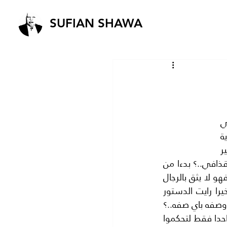
SUFIAN SHAWA
الشعوب العربيه تطالب بان يكون الحكم فيها بموجب دستور دائم ..لا يغيره الرئيس في 
كل وقت.. ويفصله على مقاسه هو او قياس ابنائه ..؟.والقذافي رئيس او قائد للجمهورية 
الليبيه وقد لبى مطالب الشعب في ليبيا .. فوضع لهم دستورا دائما لا يمس ولا يتغير 
ولكنه مثير للضحك او للسخرية..؟ فكان حلقة من حلقات التهريج التي اشتهر بها معمر القذافي..؟ بدءا من 
خيمته الكبيره.. التي تنتقل معه من بلد الي اخر..؟ وحرسه الشخصي من 16 فتاة ليبيات فهو لا يثق بالرجال 
للحراسه ..؟الي ملابسه البهلوانيه التي كان يرتديها.. ويغيرها في كل مناسبه ..الخ. واخيرا رايت الدستور 
الليبي الذي وضعه القذافي.. ولم املك نفسي من الضحك ..؟او من الرثاء لحالنا..؟او من وصفه باي صفه..؟ 
ولا اريد ان اطيل.. فاضع الدستور بين يديكم ثم احكموا عليه بما تشاؤون..؟ اقراوا نصا واحدا فقط لتحكموا 