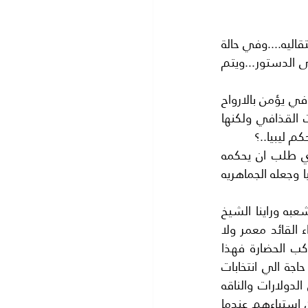
في حالة وفاة رئيس الدولة ...تعقد لجنة طارئه لتحضير روح الرئيس لقيادة الدولةكمرحلة انتقاليه....وفي حالة 
عدم التمكن من عملية التحضير او اعتذار روح الرئيس ...يلغى منصب رئيس الدولة ويلغى الدستور...ويتم 
الانسان يقف مشدوها في بعض الحالات ويحتار ماذا يقول ؟ هل يضحك ام يبكي ؟القذافي يؤمن بالارواح 
وكان يحضرها وكان الرؤساء العرب الذين يعرفون هذا يضحكون ويعتبرونها احدى هوايات القذافي ولكنها 
م ليبيا..؟
لا ندري هل الشعوب العربيه مغلوبة على امرها الي هذا ..؟وهل الشعب الليبي الذي طلب ان يحكمه 
ابليس بدلا من الملك ادريس السنوسي ؟هل تحقق له ما طلبه..؟القذافي غير اسم ليبيا وجعله الجماهريه 
يعرف العالم كله ان القذافي كان له تصرفات غريبه فقد استعان بالجان في حربه ضد شعبه وراينا الشيخ 
ابراهيم السمنودي على شاشة التلفاز وهو ينادي ملك الجان ويطلب منه ان يحرق اعداء القائد معمر ولا 
يبقي منهم احدا..!!يبدو ان الجهل في العالم العربي احد اهم الاسباب لتخلفنا عن ركب الحضارة فهذا 
الرئيس يحكمنا 36 سنة وهو يزور الانتخابات وذاك الرئيس يحكم شعبه 42 سنه بدون حاجة الي انتخابات 
والقافلة تسير .تحضير ارواح ثم الاستعانة بملك الجان والعيش في خيمة تكلف ملايين الدولارات والناقه 
التي تسافر معه حتى يشرب الحليب الطازج من الناقه يوميا.لقد ابدى كثير من المثقفين استياءهم عندما 