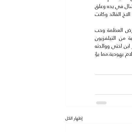
سافر العقيد مؤخرا الي روما وكان يرتدي زيا عسكريا اشبه بالاراجوز وهو يحمل عصا المارشال في يده وعلق 
على صدره عشرات الاوسمه ..واثناء زيارته تم دعوة مائة من اجمل بنات ايطاليا الي لقاء الاخ القائد وكانت 
ترى هل القذافي كان مهرجا خبيثا ..؟ او انه كان في عقله لوثة جنون..؟او مصاب بمرض العظمة وحب 
التسلط..؟او انه كان يهوديا يجيد التمثيل على العرب بحسب ما اذاعته القناة الثانية من التيلفزيون 
الاسرائيلي عندما عملت لقاءا مع خالته التي ما تزال تعيش في اسرائيل وقالت ان معمر ابن اختي ووالدته 
تدعى غزالةوهي يهوديه وبحسب الشريعه اليهوديه فان تعريف اليهودي هو كل من ولد لام يهودية.مما يؤ 
إظهار الكل