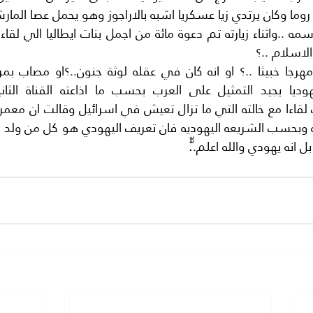
الاسلام ..؟
 انه يهودي والله اعلم..ّّ