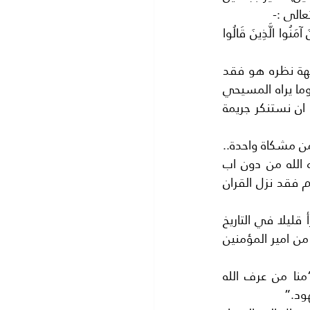
الى :-
( لَتَجِدَنَّ أَشَدَّ النَّاسِ عَدَاوَةً لِلَّذِينَ آمَنُوا الْيَهُودَ وَالَّذِينَ أَشْرَكُوا وَلَتَجِدَنَّ أَقْرَبَهُمْ مَوَدَّةً لِلَّذِينَ آمَنُوا الَّذِينَ قَالُوا 
ان ارتكاب المتهم مساسا بالذات الالهية.. من نظرنا نحن لا نقبلها قطعا ..ولكن من وجهة نظره هو فقد 
اكد انه لا يقصد ذلك ابدا .وهو غير مسموح بلمسه بحسب ما ورد في (القران الكريم) وما يراه المسيحي 
في (الانجيل) فكلاهما تنزيل من رب العالمين تدل على الوحي السماوي . ونحن لا نريد ان نستنكر جريمة 
ليت هؤلاء (الخوارج) كما سماهم (جلالة الملك عبد الله المعظم ) عرفوا ان هذه الاديان من مشكاة واحدة.. 
فهي من نبع واحد.. تصلح لكل العصور.. فاذا كنا امام معجزة السيد المسيح بان خلقه الله من دون اب 
..وجعل امته مليار نسمة ..؟ فنحن كذلك امام معجزة (سيدنا محمد) عليه الصلاة والسلام فقد نزل القران 
ليت الذي ارتكب جريمته باطلاق الرصاص على المتهم وهو ذاهب الى قاعة المحكمة قرأ قليلا في التاريخ 
العربي.. ولا نقول غاص بعيدا في الكتب ..بل يكفي ان يذكر (الوثيقة العمرية) وما حصل من امير المؤمنين 
يبدو ان زعيم الحزب القومي السوري (انطون سعادة) صدق في كلمته المشهورة “منا من عرف الله 
هود.”