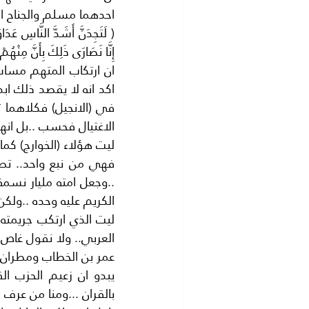
احدهما مسلم والجناح ال
إِنَّا نَصَارَى ذَلِكَ بِأَنَّ مِنْهُ
الاغتيال فحسب ..بل انها
الكريم عليه وحده ..ولكن
عمر بن الخطاب ومطران
بالقران ...ومنا من عرف ا