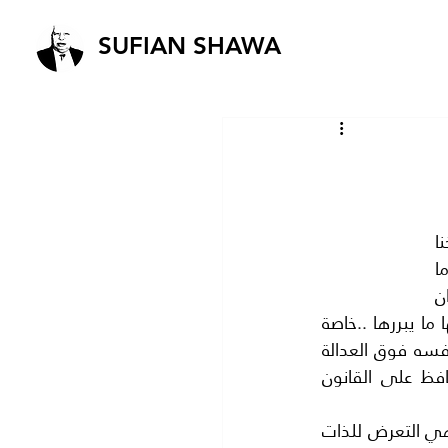
SUFIAN SHAWA
لا يمكن لاي كاتب او مؤلف كائنا من كان ان يرسم اللوحات الزيتية الملونة عن تاريخنا 
المشترك ونحن نشاهد لوحات ترسم بالدماء الزكية البريئة سواء في ساحات الحروب او ما 
رايناه امام قصر العدل..من اطلاق الرصاص على متهم قادم الى المحكمة.. وبكل تاكيد فان 
هذا الفعل الشنيع يشكل جريمة جنائية بكل المقاييس ..ومهما كان الدافع لها فليس لها ما يبررها ..خاصة 
ونحن امام قصر العدل ..ومهما اختلفنا مع القتيل في الراي.. فلا يحق لاحد ان ينصب نفسه فوق العدالة 
وينزل القصاص على طريقته .ان هذا العمل الشائن هو اساءة للقانون في بلد يحافظ على القانون 
الاختلاف في الراي ليس عيبا وليس جريمة ..حتى لو ارتكب الاخر افعالا تخالف القانون وهي التعرض للذات 