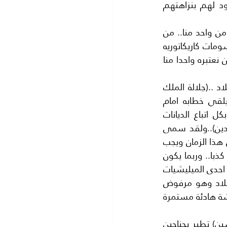
الالهية.. فهذا مرفوض مرفوض مرفوض ولكن عندنا والحمد لله محاكم وقضاة مشهود لهم بنزاهتهم 
صحيح ان التعرض للذات الالهية امر يمس القلوب ويكسر المشاعر بعمق خاصة اذا صدر من واحد منا.. من 
الكتاب والمثقفين.. لقد رفضنا المساس بالذات الالهية من الاوروبيين عندما تعرضوا برسومات كاريكاتوريه 
لله جل شانه والى سيد المرسلين سيدنا محمد عليه الصلاة والسلام فكيف نقبلها ممن نعتبره واحدا منا 
ان الذي اطلق الرصاص وهو متحمس للدين الاسلامي.. ليس اكثر تحمسا من سيد البلاد ..(جلالة الملك 
عبد الله الثاني المعظم)..الذي رايناه على شاشات الفضائيات منذ ايام قليله وهو يلقي خطابه امام 
الجمعية العامة للامم المتحده ..وجلالته اكد على سماحة الاسلام ..وانه دين يقبل بكل اتباع الديانات 
السماوية ..وهم المسلمون والمسيحيون واليهود .. وهو يقبل الاخر (ولا اكراه في الدين)..ولقد سمى 
جلالته المليشيات المتطرفة مثل داعش والنصره والقاعدة ..الخ. هؤلاء هم (الخوارج) في هذا الزمان ويجب 
حربهم ومقاتلتهم فهم يسيئون الى الاسلام ويرتكبون الجرائم باسم الدين الاسلامي كذبا.. وربما يكون 
الجاني اي الذي اطلق الرصاص امام (قصر العدل) على الكاتب حتر.. هو احد المنتمين الى احدى الميليشيات 
المتطرفة..وربما بعمله هذا يريد اثارة فتنة في الشارع فعمله هذا غير مسبوق في البلاد وهو مرفوض 
مرفوض مرفوض .حتى لو كان المغدور مسيحيا فنحن نعيش مع اخواننا المسيحيين معيشة هادئة مستمرة 
ان المملكة الاردنية الهاشمية ..(بقيادة سيد البلاد جلالة الملك عبد الله الثاني ابن الحسين) تطير بجناحين 