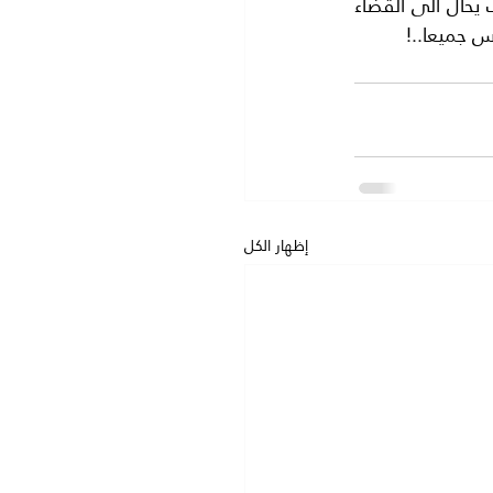
نامل ان يحاكم القاتل على جريمته فهو في قبضة الامن وبعد انتهاء التحقيق معه سوف يحال الى القضاء 
س جميعا..!
إظهار الكل