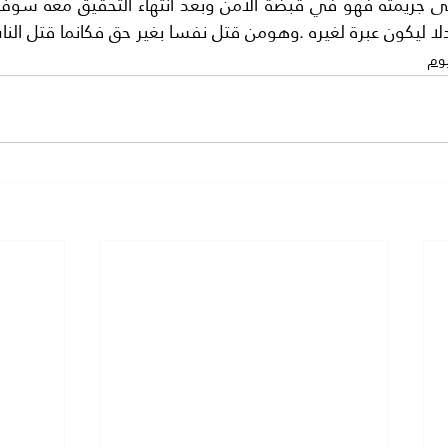
دلا ليكون عبرة لغيره .وهومن قتل نفسا بغير حق فكانما قتل النا
يوم