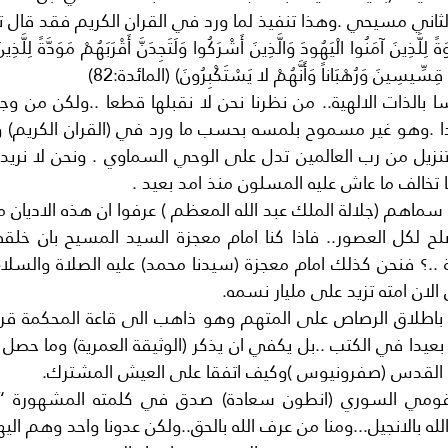
ثاني مسيحي .وهذا تنفيذ لما ورد في القران الكريم فقد قال تع
مْ قِسِّيسِينَ وَرُهْبَاناً وَأَنَّهُمْ لا يَسْتَكْبِرُونَ) (المائدة:82)
 تخالف ما عاش عليه المسلون منذ امد بعيد .
 الان امته تزيد على مليار نسمه.
 القدس (صفرونيوس )وكيف اتفقا على العيش المشترك.
لله بالانجيل...ومنا من عرف الله بالحق..ولكن عدونا واحد وهم الي