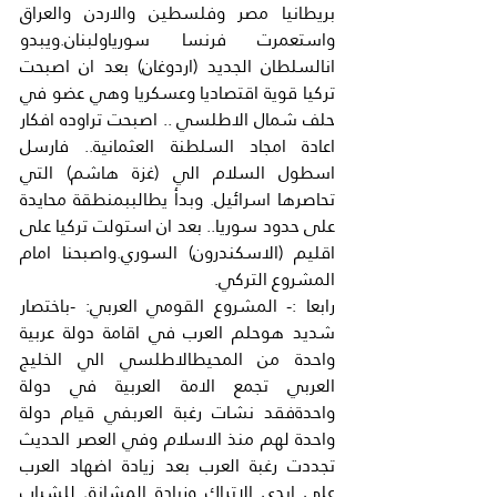
بريطانيا مصر وفلسطين والاردن والعراق 
واستعمرت فرنسا سورياولبنان.ويبدو 
انالسلطان الجديد (اردوغان) بعد ان اصبحت 
تركيا قوية اقتصاديا وعسكريا وهي عضو في 
حلف شمال الاطلسي .. اصبحت تراوده افكار 
اعادة امجاد السلطنة العثمانية.. فارسل 
اسطول السلام الي (غزة هاشم) التي 
تحاصرها اسرائيل. وبدأ يطالببمنطقة محايدة 
على حدود سوريا.. بعد ان استولت تركيا على 
اقليم (الاسكندرون) السوري.واصبحنا امام 
المشروع التركي.
رابعا :- المشروع القومي العربي: -باختصار 
شديد هوحلم العرب في اقامة دولة عربية 
واحدة من المحيطالاطلسي الي الخليج 
العربي تجمع الامة العربية في دولة 
واحدةفقد نشات رغبة العربفي قيام دولة 
واحدة لهم منذ الاسلام وفي العصر الحديث 
تجددت رغبة العرب بعد زيادة اضهاد العرب 
على ايدي الاتراك وزيادة المشانق للشباب 