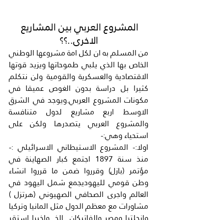
المشروع العربي بين المشاريع 
الاخرى..؟؟
من المسلم به ان لكل امة مشروعها الوطني 
الخاص بها الذي يلبي طموحاتها ويزيد قوتها 
الاقتصادية والعسكرية والقومية ولن نتكلم 
كثيرا بل دراسة بدون الغوص عميقا في 
مكونات المشروع العربي.ويوجد في الشرق 
الاوسط اربع مشاريع لدول متنافسة 
والمشروع العربي يتصدرها ولكن على 
استحياء وهي:-
اولا:- المشروع الاستيطاني الاسرائيلي :- 
منذ سنة 1897 اجتمع كبار الصهاينة في 
مؤتمر (بازل) وقرروا ضمن ما قرروا انشاء 
وطن قومي لليهوديجمع شمل اليهود في 
العالم واجرى الصحافي الصهيوني (هرتزل ) 
مشاورات مع معظم الدول مثل المانيا وتركيا 
وانجلترا ومصر والفاتيكان ..الخ. واخيرا استقر 