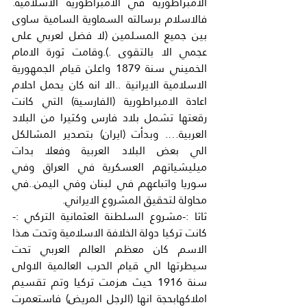
الامبراطورية في الامبراطورية الاسلامية. 
فالاسلام برسالته السماوية السامية ساوى 
بين جميع المسلمين (لا فضل لعربي على 
عجمي الا بالتقوى .).وقامت ثورة الامام 
الخميني سنة 1879 واعلن قيام الجمهورية 
الاسلامية الايرانية ..الا انه كان يحمل احلام 
اعادة الامبراطورية (الفارسية) التي كانت 
رقعتها تشمل بلاد فارس وكثيرا من البلاد 
العربية…. وبدأت (ايران) بتصدير المشالكل 
الي بعض البلاد العربية وفعلا بدات 
ميليشياتهم العسكرية في العراق وفي 
سوريا واتباعهم في لبنان وفي اليمن..في 
محاولة لتحقيق المشروع الايراني.
ثاثا :-مشروع السلطنة العثمانية التركي :- 
كانت تركيا دولة الخلافة الاسلامية وتحت هذا 
الاسم كان معظم العالم العربي تحت 
سيطرتها الي قيام الحرب العالمية الاولى 
سنة 1916 حيث هزمت تركيا وتم تقسيم 
املاكهابحجة انها (الرجل المريض) فاستعمرت 