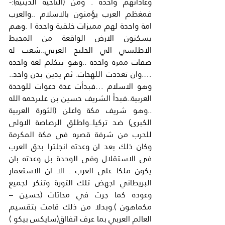
وعاداتهم واحدة . ومن (الناحية الدينية):- 
فمغظم العرب يؤمنون بالاسلام ..والعرب 
امة واحدة لهم مميزات خلقية واحدة ا .وهم 
يسكنون الارض الواقعة من المحيط 
الاطلسي الي الخليج العربي..شعب له 
صفات ممزة واحدة ..وهو يتكلم لغة واحدة 
….وان تعددت اللهجات. ثم يدين بدن واحد.. 
وهو الاسلام …فبدأت عدة دعوات للوحدة 
العربية..فبدأ الشريف حسين بن علىرحمه الله 
..وهو شريف مكة واعلن (الثورة العربية 
الكبرى) ضد تركيا..واطلق الرصاصة الاولى 
للحرب من شرفة قصره في مكة المكرمة 
وكان ذلك بعد ان وعدته انجلترا بحق العرب 
في الاستقلال وفي الوحدة بل وعدته بان 
يكون ملكا على العرب . الا ان الاستعمار 
البريطاني اجهض تلك الثورة وتنكر لجميع 
وعوده كما جرت في محاثات (حسين – 
مكماهون ).وبدلا من ذلك قامت بتقسيم 
العالم العربي بما عرف اتفااق(سايكس بيكو ) 