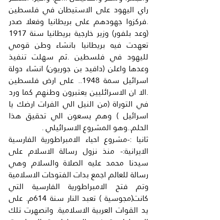
راي اليهود على الاستيطان في فلسطين 
.فركزوا جهودهم على بريطانيا وفعلا صدر 
(وعد بلفور) وزير خارجية بريطانيا سنة 1917 
تعهدت فيه بريطانيا بانشاء وطن قومي 
لليهود في فلسطين .ثم سهلت تنفيذ 
وعدها واعلن (دافيد بن جوريون) انشاء دولة 
اسرائيل سمة 1948.. على ارض فلسطين 
.الا ان الاسرائليين يعتبرون وطنهم كما ورد 
في التوراة (من النيل الي الفرات ارضك يا 
اسرائيل ) وهم يسعون الي تحقيق هذا 
الحلم..وهو المشروع الاسرائيلي .
ثانيا :-مشروع احياء الامبراطورية الفارسية 
الايرانية:- منذ نزول رسالة الاسلام على 
سيدنا محمد عليه الصلاة والسلام وهي 
رسالة للعالم اجمع بدات الفتوحات الاسلامية 
وتم فتح الامبراطورية الفارسية التي 
كانت(مجوسية ) تعبد النار سنة 614م. على 
يد القوات العربية الاسلامية. وانصهرت تلك 