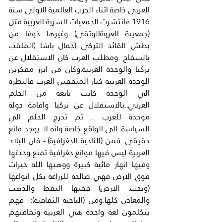
العربي خاصة اثناء الحرب العالمية الاولى سنة 
1916 فانتشرت الجمعيات السرية العربية مثل 
(جمعيىة العروةالوثقى) وغيرها خوفا من 
بطش القائد التركي (جمال باشا )الملقب 
بالسفاح .ومطلب العرب كان الاستقلال عن 
تركيا والوحدة العربية.وكان من ابرز مفكرين 
الوحدة العربية كبار المثقفين العرب فالنظرة 
الي الوحدة كانت نابعة من الحلم 
العربي..بالاستقلال عن تركيا واقامة دولة 
موحدة للعرب .. ثم تدرج الحلم الي 
السياسة..الي الواقع خاصة وانه لا يوجد مانع 
حقيقي .فمن (الناحية الجغرافية):- فان البلاد 
العربية ليس فيها موانع جغرافية تمنع وحدتها 
وفيها انهار مائية كبيرة ووهبها الله خيرات 
فوق الارض فهي صالحة للزراعة بكل انواعها 
(وتحت. الارض) ففيها النفط والذهب 
والمعادن كلها.ومن (الناحية الثقافية):- فهم 
يتكلمون لغة واحدة هي العربية وثقافتهم 