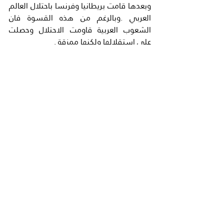
وبعدها قامت بريطانيا وفرنسا باحتلال العالم 
العربي .وبالرغم من هذه القسوة فان 
الشعوب العربية قاومت الاحتلال وحصلت 
على استقلالها ولكنها ممزقة .
وبالرغم من هذه القسوة فلم تتلاشى دعوة 
العرب الي الوحدة .فظهرت حركة (القوميين 
العرب)(بقيادة جورج) حبش ثم حزب البعث 
..العربي الاشتراكي (امة عربية واحدة ذات 
رسالة خالدة ) حزب.ثم جاء الزعيم الخالد (جمال 
عبد الناصر)فاعاد الدعوة الي القومية 
العربة..بوهج براق جدا . وايد مشروع عربي 
قومي موحد من المغرب غربا الي الخليج 
العربي شرقا .وقام العقيد (معمر القذافي 
)رحمه الله بعدة محاولات لاحياء الوحدة العربية 
بين ليبيا مغ عدة دول ولكنها فشلت جميعها 
.واخيرا قنع العرب بوحدة مثل الدول الاوروبية 
فقام (مجلس التعاون الخليجي) يضم 
السغودية ودول الخليج .
المشروع العربي الموحد تصادفه مشاكل 