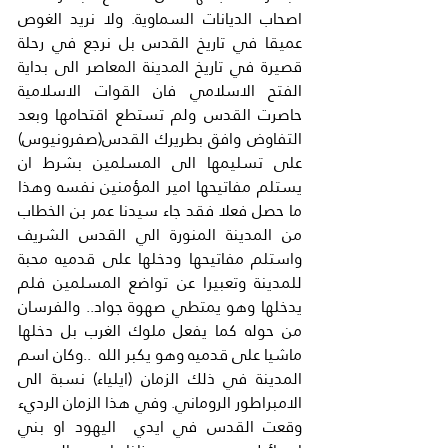
اصحاب الديانات السماوية. ولا نريد الغوص 
عميقا في تاريخ القدس بل نرجع في رحلة 
قصيرة في تاريخ المدينة المعاصر الى بداية 
الفتح الاسلامي فان القوات الاسلامية 
حاصرت القدس ولم تستطع اقتحامها وبعد 
التفاوض وافق بطريرك القدس(صفرونيوس) 
على تسليمها الى المسلمين بشرط ان 
يستلم مفاتيحها امير المؤمنين نفسه وهذا 
ما حصل فعلا فقد جاء سيدنا عمر بن الخطاب 
من المدينة المنورة الي القدس الشريف 
واستلم مفاتيحها ودخلها على قدميه محبة 
للمدينة وتعبيرا عن تواضع المسلمين فلم 
يدخلها وهو يمتطي صهوة جواد.. والفرسان 
من حوله كما يفعل ملوك الغرب بل دخلها 
ماشيا على قدميه وهو يكبر الله  ..وكان اسم 
المدينة في ذلك الزمان (ايلياء) نسبة الى 
الامبراطور الروماني. وفي هذا الزمان الرديء 
وقعت القدس في ايدي  اليهود او بني 