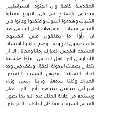
المقدسة. خاصة وان الجنود الاسرائيليين 
مدججون بالسلاح من كل الانواع فقتلوا 
الشباب وهدموا البيوت واعتقلوا وعاثوا في 
القدس فسادا .. فاستغاث اهل القدس بعد 
ان رأوا ما يطلقون على انفسهم 
«المتطرفون اليهود».. وهم يحاولوا اقتسام 
المسجد الاقصى المبارك زمانا ومكانا . الا ان 
الله ارسل الي اهل القدس ..ملكا هاشميا 
يتحلى بصفات الرجولة الحقة.. ويقف في وجه 
اعداء الاسلام ويحمي المسجد الاقصى 
المبارك..وكلنا سمعنا ورأينا رئيس وزراء 
اسرائيل بنيامين نتنياهو يأتي الى عمان 
ويستمع من جلالة الملك عبد الله بما يصون 
القدس الشريف  مما كان له اطيب الاثر على 
القدس وسكانها فبعد عودة نتنياهو تم فتح 
المسجد الاقصى المبارك لجميع المصلين 
ومن كل الاعمار وهذا ما تناقلته جميع 
المحطات الفضائية.. فاصبح القلب يلهج 