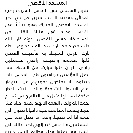
المسجد الأقصى
تشرق الشمس على القدس الشريف زهرة 
المدائن ومدينة الانبياء فيرى كل ذي بصر 
المسجد الاقصى المبارك وهو يتلألأ في 
القدس وكأنه في منزلة القلب من 
الجسد..فلا معنى للقدس بدونه فان الله 
جلت قدرته قد بارك هذا المسجد ومن اجله 
بارك الارض المحيطة به. فأصبحت القدس 
كلها مقدسة واصبحت اراضي فلسطين 
وارض الاردن كلها مباركة من السماء. مما 
يجعل المؤمنين يتهافتون على القدس فاذا 
وصلوها لا يملكون دموعهم من الانهمار 
امام الاسوار الشامخة والتي بنيت باحجار 
ضخمة ليس لها مثيل في العالم وهي تسبح 
بحمد الله ولكن النعمة الالهية تصبح احيانا عبئا 
ثقيلا يصعب المحافظة عليه واحيانا تتحول الي 
نقمة اذا لم تصنها. وهذا ما حصل معنا نحن 
المسلمين فالقدس كنز إلهي اهداه الله الى 
البشر مما جعلها محل مطامع البشر خاصة 