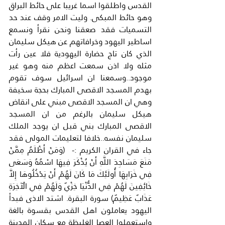
القدس واطلقوا اسما غريبا على حائط البراق 
وهو حائط المبكى. وليت الامر وقف عند حد 
التسميات فقد صعقنا ونحن نقرأ ونسمع 
اساطير اليهود وخرافاتهم عن هيكل سليمان 
الذي كان تاج حضارة اليهودية فلا عين رأت 
مثله ولا اذن سمعت اعظم منه وهو غير 
موجود..وسمعنا ان اسرائيل سوف تقوم 
بهدم المسجد الاقصى المبارك بحجة سخيفة 
وهي ان المسجد الاقصى مبني على انقاض 
هيكل سليمان بالرغم من ان المسجد 
الاقصى المبارك بني قبل ان يوجد الملك 
سليمان نفسه..خلافا لتعليمات المولى فقد 
جاء في القران الكريم :-  (وَمَنْ أَظْلَمُ مِمَّنْ 
مَنَعَ مَسَاجِدَ اللَّهِ أَنْ يُذْكَرَ فِيهَا اسْمُهُ وَسَعَى 
فِي خَرَابِهَا أُولَئِكَ مَا كَانَ لَهُمْ أَنْ يَدْخُلُوهَا إِلاَّ 
خَائِفِينَ لَهُمْ فِي الدُّنْيَا خِزْيٌ وَلَهُمْ فِي الْآخِرَةِ 
عَذَابٌ عَظِيمٌ) سورة البقرة. اشتد الاذى فبدأ 
اليهود يعاملون اهل القدس بقسوة بالغة 
واستعملوا العصا الغليظة مع سكان المدينة 