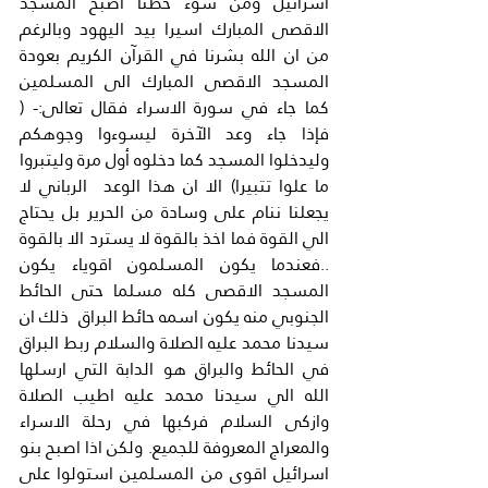
اسرائيل ومن سوء حظنا اصبح المسجد 
الاقصى المبارك اسيرا بيد اليهود وبالرغم 
من ان الله بشرنا في القرآن الكريم بعودة 
المسجد الاقصى المبارك الى المسلمين 
كما جاء في سورة الاسراء فقال تعالى:- ( 
فإذا جاء وعد الآخرة ليسوءوا وجوهكم 
وليدخلوا المسجد كما دخلوه أول مرة وليتبروا 
ما علوا تتبيرا) الا ان هذا الوعد  الرباني لا 
يجعلنا ننام على وسادة من الحرير بل يحتاج 
الي القوة فما اخذ بالقوة لا يسترد الا بالقوة 
..فعندما يكون المسلمون اقوياء يكون 
المسجد الاقصى كله مسلما حتى الحائط 
الجنوبي منه يكون اسمه حائط البراق  ذلك ان 
سيدنا محمد عليه الصلاة والسلام ربط البراق 
في الحائط والبراق هو الدابة التي ارسلها 
الله الي سيدنا محمد عليه اطيب الصلاة 
وازكى السلام فركبها في رحلة الاسراء 
والمعراج المعروفة للجميع. ولكن اذا اصبح بنو 
اسرائيل اقوى من المسلمين استولوا على 