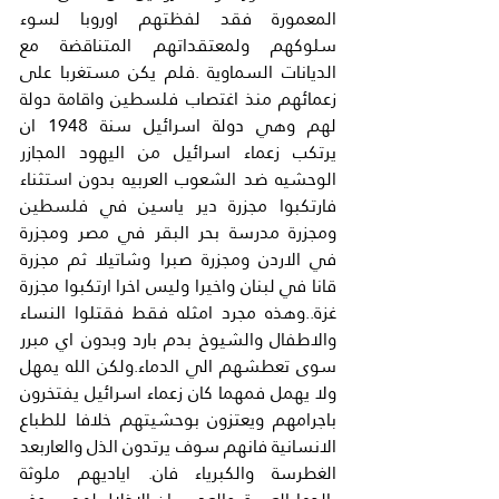
المعمورة فقد لفظتهم اوروبا لسوء 
سلوكهم ولمعتقداتهم المتناقضة مع 
الديانات السماوية .فلم يكن مستغربا على 
زعمائهم منذ اغتصاب فلسطين واقامة دولة 
لهم وهي دولة اسرائيل سنة 1948 ان 
يرتكب زعماء اسرائيل من اليهود المجازر 
الوحشيه ضد الشعوب العربيه بدون استثناء 
فارتكبوا مجزرة دير ياسين في فلسطين 
ومجزرة مدرسة بحر البقر في مصر ومجزرة 
في الاردن ومجزرة صبرا وشاتيلا ثم مجزرة 
قانا في لبنان واخيرا وليس اخرا ارتكبوا مجزرة 
غزة..وهذه مجرد امثله فقط فقتلوا النساء 
والاطفال والشيوخ بدم بارد وبدون اي مبرر 
سوى تعطشهم الي الدماء.ولكن الله يمهل 
ولا يهمل فمهما كان زعماء اسرائيل يفتخرون 
باجرامهم ويعتزون بوحشيتهم خلافا للطباع 
الانسانية فانهم سوف يرتدون الذل والعاربعد 
الغطرسة والكبرياء فان. اياديهم ملوثة 