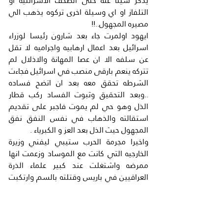
يذكر شيئا عنه حتى الصحف الاسرائليه او 
التلفاز او اي وسيلة اخرى تركوه يذهب الي 
مصيره المجهول..!!
ايهود اولمرت جاء بعد شارون رئيسا لوزراء 
اسرائيل بعد اعمال ارهابيه واجراميه لا تقل 
عن سلفه الا ان عصا المهانة والاذلال لم 
تتركه ينعم بارقى منصب في اسرائيل فجاءت 
الشرطه تحقق معه بعد ان اتضح فساده 
..وبعد التحقيق وثبوت الفساد ركب قطار 
الذل وهو حي لم يموت فاجبر على تقديم 
استقالته والذهاب في نفس النفق نفق 
المجهول حيث الذل بعد العز و الكبرياء .
واخيرا مجرمة الحرب ستيبي ليفني وزيرة 
الخارجيه التي كانت مع الموساد وزعمت انها 
ممرضه واشتغلت عند كبير علماء الذرة 
العراقيين في باريس وقتلته بالسم وارتكبت 
جرائم الحرب في غزة بحسب تقرير 
جولدستون ثم فشلت بتأليف وزارة اسرائليه 
برئاستها وكان هذا اول ضربة مذلة لها ثم جاء 