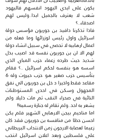
بالدماءالعربية .والعجيب ان الاذلال لهم سوف 
يكون على ايدي اليهود انفسهم فاليهود 
شعب لا يعترف بالجميل ابدا..وليس لهم 
اصدقاء..؟
فاذا تذكرنا دافيد بن جوريون مؤسس دولة 
اسرائيل واول رئيس لوزرائها وما فعله من 
اعمال ارهابيه لا تحصى في سبيل انشاء دولة 
لهم الا ان بن جوريون نفسه قد اصيب بذل 
شديد حيث طرده زعماء حزب المباي الذي 
اسسه هو بنفسه لحكم اسرائيل ..؟ فقام 
بتأسيس حزب صغير هو حزب حيروت وله 6 
مقاعد فقط واخيرا د خل بن جوريون الي نفق 
المجهول وسكن في احدى المستوطنات 
النائية في صحراء النقب ثم مات ذليلا ولم 
يشعر به احد..ولم تقام له جنازة رسميه!!
اما مناحيم بيجن الارهابي الشهير فلم يكن 
احسن حظا من منافسه بن جوريون فقد كان 
زعيما لعصابة الارجون زمن الانتداب البريطاني 
على فلسطين وبعد اعلان اسرائيل انتخب 