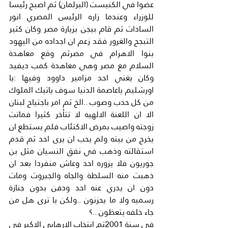
عضوا في الكنيست (البرلمان) ثم اصبح رئيسا 
للوزراء وعندما زاره الرئيس المصري انور 
السادات ثم قام بيجن بزيارة مصر وكان كثير 
التبجح والغرور فقد زعم ان اجداده من اليهود 
بنوا الاهرام في مصرثم وقع معاهدة 
السلام مع مصر وهي معاهدة كمب ديفيد 
وكان يغني احد مزامير داوود وفيها :يا 
اورشليم ياعاصمة الدنيا سوف ياتيك الملوك 
من كل حدب وصوب ..الخ ثم امر باجتياح لبنان 
الا ان اللعنة الالهيه لا تتأخر كثيرا فماتت 
زوجته واصيب بمرض الاكتئاب فلم يستطع ان 
يخرج من بيته ولم يحب ان يرى احد ثم قدم 
استقالته وذهب في نفق النسيان مثل بن 
جوريون فلا يزوره احد وعاش منفردا بعد ان 
ذهبت منه السلطة والجاه والجبروت ومات 
دون ان يدري عنه احد ودفن بدون جنازة 
رسميه ولا ما يحزنون ..ولكن يا ترى هل من 
جاء خلفه يتعظون ..؟
في سنة 2001تم انتخاب الارهابي الاكبر في 