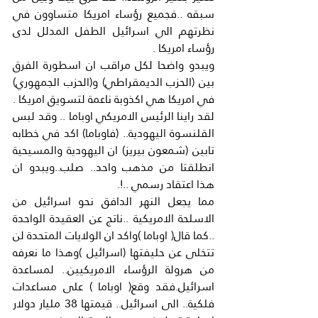
سبقه ..فجميع رؤساء امريكا متساوون في 
نظرتهم الي اسرائيل الطفل المدلل لدى 
رؤساء امريكا .
ويبدو واضحا لكل مراقب ان اسطورة الفرق 
بين (الحزب الديمقراطي) و(الحزب الجمهوري) 
في امريكا هي اكذوبة ناعمة لتسويق امريكا .
لقد راينا الرئيس الامريكي اوباما .. وقد لبس 
القلنسوة اليهودية.. (فاوباما) اكد في خطابه 
تابين (شمعون بيريز) ان اليهودية والمسيحية 
انطلقتا من مذهب واحد.. صلب..ويبدو ان 
هذا اعتقاد رسمي ..!.
مما يجعل النهر الدافق نحو اسرائيل من 
الاسلحة الامريكية ..ناتج عن العقيدة الواحدة 
..كما قال( اوباما )واكد ان الولايات المتحدة لن 
تتخلى عن حليفتها (اسرائيل )وهذا ما نعرفه 
من هرولة الرؤساء الامريكيين.. لمساعدة 
اسرائيل.فقد وقع( اوباما ) على مساعدات 
فلكية.. الى اسرائيل.. قيمتها 38 مليار دولار 