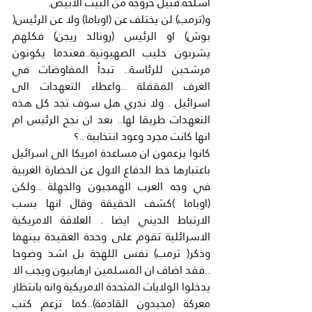
اسلحة.قبيل خروجه من البيت الابيض.
و(ترمب) لن يختلف عن (اوباما) ولا عن الرئيس( 
بوش) او الرئيس (رونالد ريجن) فكلهم 
يشربون حليب الصهيونية..فعندما يكونون 
مرشحين للرئاسة.. تبدأ المفاوضات في 
الغرف المقفلة ..واعطاء التعهدات الى 
اسرائيل . ولا ندري هل سوف تجد كل هذه 
التعهدات طريقا لها.. بعد ان نجح الرئيس ام 
انها كانت مجرد وعود انتخابية ..؟
كانوا يزعمون ان مساعدة امريكا الى اسرائيل 
باعتبارها خط الدفاع الاول عن الحضارة الغربية 
في وجه العرب الهمجيون والجهلة ..ولكن 
(اوباما )كشف الحقيقة وقال انها بسب 
الارتباط الديني ايضا . العلاقة الامريكية 
الاسرائلية تقوم على وحدة العقيدة بينهما 
وذكر( ترمب) نفس اللهجة بل اشد وضوحا 
..فقد اضاف ان المسلمين ارهابيون ويجب الا 
يدخلوا الولايات المتحدة الامريكية وانه بانتظار 
معركة (مجيدون القادمة)..كما تزعم كتب 