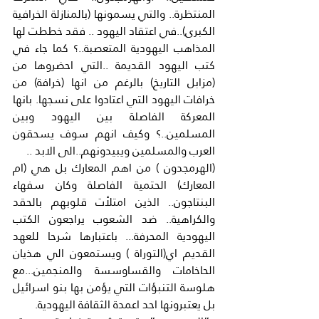
المنتظرة.. والتي يسمونها (بالمنازلة الخرافية 
الكبرى)..في اعتقاد اليهود .. فقد خططت لها 
المذاهب اليهودية المتعصبة..؟ كما جاء في 
كتب اليهود القديمة ..التي احضروها من 
(مزابل التاريخ) بالرغم من انها (خرافة) من 
خرافات اليهود التي اعتادوا على نسجها. بانها 
المعركة الفاصلة بين اليهود وبين 
المسلمين..؟ وكيف انهم سوف يسحقون 
العرب والمسلمين ويبيدونهم..الى الابد ..
(الهرمجدون ) من اهم المعارك بل هي (ام 
المعارك) الحتمية الفاصلة وكان سفهاء 
البنتاجون.. الذين امتلأت قلوبهم بالحقد 
والكراهية.. ضد الشعوب يراجعون الكتب 
اليهودية المحرفة... باعتبارها شرحا للعهد 
القديم اي(التوراة ) ويستمعون الي هذيان 
الحاخامات والقساوسسة والمنجمين...مع 
هلوسة التنبؤات التي يؤمن بها بنو اسرائيل 
بل يعتبرونها احد اعمدة الثقافة اليهودية.