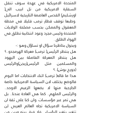
المتحدة الامريكية في عهدة سوف تنقل 
السفارة الامريكية من تل ابيب الى( 
اورشليم) القدس العاصمة التاريخية لاسرائيل 
.وطبعا توقف قطار ترمب قليلا في محطة 
المعقول والممكن بحسب مصلحة الولايات 
المتحدة وليس مجرد وعود انتخابية تطلق في 
الهواء الطلق .
ويجول بخاطرنا سؤال او تساؤل وهو :-
هل ينتظر الرئيس( ترمب) معركة الهرمجدو..؟ 
هل ينتظر المعركة الفاصلة بين اليهود 
والمسلمين مثل الرئيس(ريجن)والرئيس 
(جورج بوش)..؟
هذا ما قاله( ترمب) اثناء الانتخابات اما اليوم 
فالوضع يختلف لان السياسة الامريكية خاصة 
الخارجية منها لا يضعها الزعيم الاوحد.. 
والرئيس الملهم.. كما هي العادة عندنا.. بل 
هي تمر عبر مؤسسات .وان كنا على ثقة ان 
السياسة الامريكية تجاه العالم العربي لن 
تتغير بتغير الرؤساء.. فلا فرق بينه وبين من 