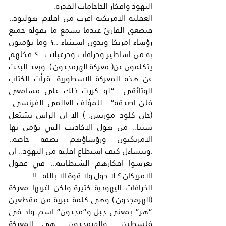
اليهود وافكار الحاخامات القذرة.
العقلية الامريكية اغرب من افلام هوليود.. 
فيصعق القارئ عندما يسمع ما يقوله جميع 
رؤساء امريكا وبدون استثناء ..؟ وما يؤمنون 
به من اساطير وخرافات وخزعبلات ..؟ فكلهم 
يتكلمون عن( معركة الهرمجدون ). وبعد البحث 
عن هذه المعركة الاسطورية. قرأت الكتاب 
الوثائقي.. “لو كررت ذلك على مسامعي 
فلن اصدقه”.. للمؤلف العالمي الفرنسي.. 
(جان كلود موريس. ) الا ان الراس يشتعل 
شيبا.. من هول الاكاذيب التي يؤمن بها 
الامريكيون ورؤساؤهم بصفة خاصة.. 
.ونتساءل كيف استطاع اقلية من اليهود.. ان 
يغرسوا افكارهم الشيطانية... في عقول 
الامريكان ؟ لا حول ولا قوة الا بالله ..!!
الخرافات اليهودية كثيرة ولكن اغربها معركة 
(الهرمجدون.) وهي كلمة عبرية من مقطعين 
“هر” بمعنى جبل و”مجدون” اسم واد في 
فلسطين.. .والهرمجدون.. هي المعركة 