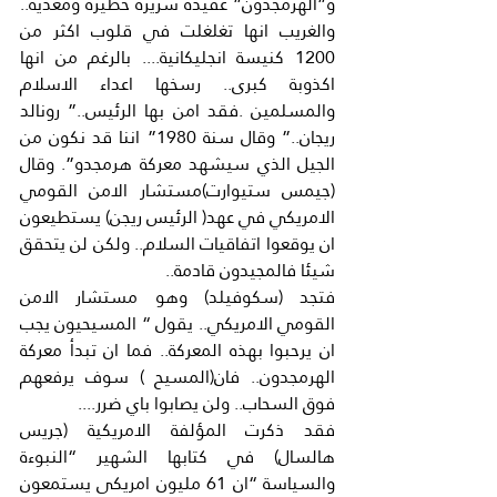
و”الهرمجدون” عقيدة شريرة خطيرة ومعدية.. 
والغريب انها تغلغلت في قلوب اكثر من 
1200 كنيسة انجليكانية.... بالرغم من انها 
اكذوبة كبرى.. رسخها اعداء الاسلام 
والمسلمين .فقد امن بها الرئيس..” رونالد 
ريجان..” وقال سنة 1980” اننا قد نكون من 
الجيل الذي سيشهد معركة هرمجدو”. وقال 
(جيمس ستيوارت)مستشار الامن القومي 
الامريكي في عهد( الرئيس ريجن) يستطيعون 
ان يوقعوا اتفاقيات السلام.. ولكن لن يتحقق 
شيئا فالمجيدون قادمة..
فتجد (سكوفيلد) وهو مستشار الامن 
القومي الامريكي.. يقول “ المسيحيون يجب 
ان يرحبوا بهذه المعركة.. فما ان تبدأ معركة 
الهرمجدون.. فان(المسيح ) سوف يرفعهم 
فوق السحاب.. ولن يصابوا باي ضرر....
فقد ذكرت المؤلفة الامريكية (جريس 
هالسال) في كتابها الشهير “النبوءة 
والسياسة “ان 61 مليون امريكي يستمعون 