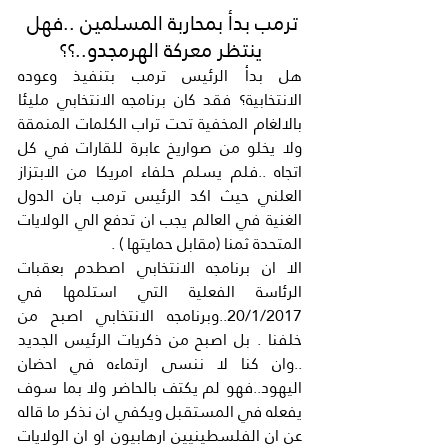
ترمب بدأ بمحاربة المسلمين ..فهل 
ينتظر معركة الهرمجدو..؟؟
هل بدأ الرئيس ترمب بتنفيذ وعوده 
الانتخابية؟ فقد كان برنامجه الانتخابي مليئا 
بالالغام المخفية تحت تراب الكلمات المنمقة 
ولا يخلو من صواريخ عابرة للقارات في كل 
اتجاه ..فلم يسلم حلفاء امريكا من الابتزاز 
العلني حيث اكد الرئيس ترمب بان الدول 
الغنية في العالم يجب ان تدفع الي الولايات 
المتحدة ثمنا (مقابل حمايتها ) .
الا ان برنامجه الانتخابي اصطدم بعقبات 
الرئاسة الفعلية التي استلمها في 
20/1/2017..وبرنامجه الانتخابي اصبح من 
خلفنا . بل اصبح من ذكريات الرئيس الجديد 
..وان كنا لا ننسى ارتماءه في احضان 
اليهود..فهو لم يكتف بالحاضر ولا بما سوف 
يفعله في المستقبل ويكفي ان نذكر ما قاله 
عن ان الفلسطينيين ارهابيون او ان الولايات 