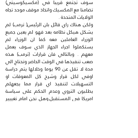
سوف تجتمع قريبا في (مكسيكوسيتي) 
تضامنا مع المكسيك واتخاذ موقف موحد تجاه 
الولايات المتحدة .
ولكن هناك راي قائل بان الرئيس( ترمب) لم 
يشكل هيكل نظامه بعد فهو لم يعين جميع 
الوزراء العاملين معه كما ان الوزراء لم 
يستكملوا اجراء الجهاز الذي سوف يعمل 
معهم . وبالتالي فان قرارات (ترمب) هذه 
صعب تنفيذها في الوقت الحاضر وتحتاج الي 
مدة لا تقل عن 90 يوما وخلالها يتم دراسة 
اوفي لكل قرار وشرح كل المعوقات او 
التسهيلات لتنفيذ اي قرار مما يجعهلم 
يطلبون التروي وعدم الحكم على سياسة 
امريكا في المستقبل.وهل نحن امام تغييير 
جذري في السياسة الامريكية ..؟ ام اننا امام 
تغيير شكلي فقط ..؟ بحجة ان امريكا لا 
يحكمها الزعيم الاوحد او الزعيم الملهم كما 
هو الحال عندنا بل ان السياة الداخلية 
والخارجية للولايات المتحدة يقررها وتديرها 