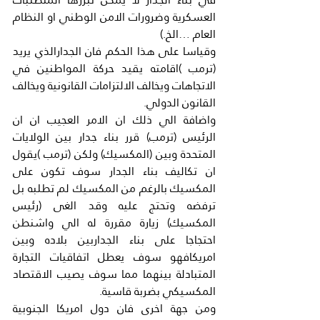
العسكرية وضرورات الامن الوطني او النظام 
العام …الخ.)
وقياسا على هذا الحكم فان الجدارالذي يريد 
(ترمب )اقامته يقيد حركة المواطنين في 
الاتجاهات ويخالف الالتزامات القانونية ويخالف 
القانون الدولي.
واضافة الي ذلك ان الامر العجيب ان ان 
الرئيس (ترمب) قرر بناء جدار بين الولايات 
المتحدة وبين (المكسيك) ولكن (ترمب )يقول 
ان تكاليف بناء الجدار سوف تكون على 
المكسيك بالرغم من المكسيك لم تطلبه بل 
ترفضه وتحتج عليه وقد الغى (رئيس 
المكسيك) زيارة مقررة له الي واشنطن 
احتجاجا على بناء الجداربين بلاده وبين 
امريكافهو سوف يعطل اتفاقيات التجارة 
المتبادلة بينهما مما سوف يصيب الاقتصاد 
المكسيكي بضربة قاسية.
ومن جهة اخرى فان دول امريكا الجنوبية 