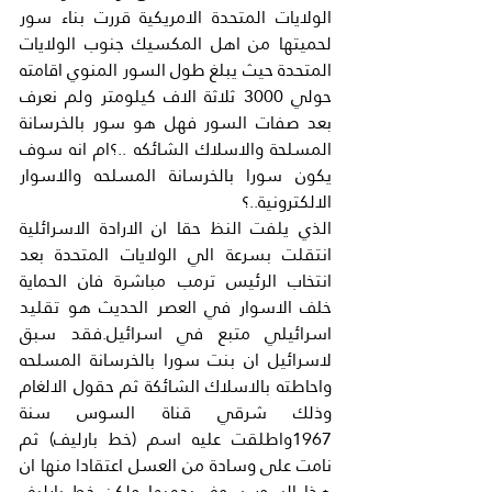
الولايات المتحدة الامريكية قررت بناء سور 
لحميتها من اهل المكسيك جنوب الولايات 
المتحدة حيث يبلغ طول السور المنوي اقامته 
حولي 3000 ثلاثة الاف كيلومتر ولم نعرف 
بعد صفات السور فهل هو سور بالخرسانة 
المسلحة والاسلاك الشائكه ..؟ام انه سوف 
يكون سورا بالخرسانة المسلحه والاسوار 
الالكترونية..؟
الذي يلفت النظ حقا ان الارادة الاسرائلية 
انتقلت بسرعة الي الولايات المتحدة بعد 
انتخاب الرئيس ترمب مباشرة فان الحماية 
خلف الاسوار في العصر الحديث هو تقليد 
اسرائيلي متبع في اسرائيل.فقد سبق 
لاسرائيل ان بنت سورا بالخرسانة المسلحه 
واحاطته بالاسلاك الشائكة ثم حقول الالغام 
وذلك شرقي قناة السوس سنة 
1967واطلقت عليه اسم (خط بارليف) ثم 
نامت على وسادة من العسل اعتقادا منها ان 
هذا السور سوف يحميها ولكن خط بارليف 