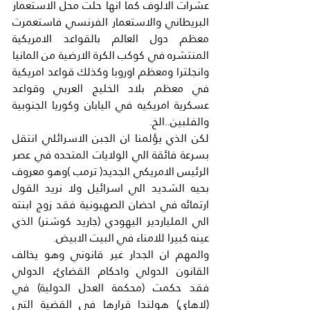
عشرات الالوف كما انها حلت محل الاستعمار 
البريطاني والاستعمار الفرنسي فاستعمرت 
معظم دول العالم بالقواعد الامريكية 
المنتشره في كوكب الكرة الارضية من المانيا 
وانجلترا ومعظم اوروبا وكذلك قواعد امريكية 
في معظم بلاد الخليج العربي وقواعد 
عسكرية امريكيه في اليابان وكوريا الجنوبية 
والفلبين..الخ.
لكن الذي يؤلمنا ان الجبن الاسرائلي انتقل 
بسرعة فائقة الي الولايات المتحده في عصر 
الرئيس الامريكي الجديد( ترمب )وهو معروف 
بحيه الشديد الي اسرائيل ولا نريد القول 
ارتمائه في احضان الصهيونية فقد زوج ابنته 
الي الملياردير اليهودي (جاريد كوشنر) الذي 
عينه كبيرا للامناء في البيت الابيض.
والمهم ان الجدار غير قانوني وهو يخالف 
القانون الدولي واحكام القضائء الدولي 
فقد حكمت (محكمة العدل الدولية) في 
(لاهاي) هولندا قرارها في القضية التي 