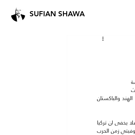
SUFIAN SHAWA
الولايات المتحدة الامريكية دائما تتبع الشيطان الاكبر وهو انجلترا خاصة في السياسة 
المتعلقة بالشرق الاوسط خصوصا وبالعالم عموما فان التاريخ يؤكد ان معظم كوارث 
العالم هي صناعة احليزية خبيثة مثل سايكس بيكو وفلسطين واسرائيل وكشمير بين الهند والباكستان 
قدمت تركيا خدمات جليلة لا تقدر بثمن الي الغرب عامة والي الولايات المتحدة خاصة .فلا يخفى ان تركيا 
عضو في حلف الناتو منذ تاسيسه وهي الجناح الشرقي للحلف في مواجهة الاتحاد السوفيتي زمن الحرب 