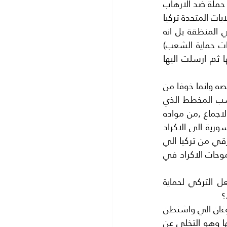
جدا ما قامت به الولايات المتحدة التي تدعي رغبتها بالتخلص من ارهاب داعش فهي تقةد حملة ضد الارهاب 
وتحديدا ضد داعش او الدولة الاسلامية في سوريا وعاصمتها مدينة الرقة فقد منعت الولايات المتحدة تركيا 
من تحرر الرقة او الاشتراك في تلك المعركة بالرغم من الجيش التركي اقوى جيش في المنظقة بل انه 
اقوى جيش في( حلف النيتو) حلف شمال الاطلسي وتحالفت مع ميليشيا تدعى( قوات حماية الشعب) 
وهي ميليشيا كرديةولكنها غير مؤهلة لقتال دتعش فقامت الولايات المتحدة بتسليحها ثم ارسلت اليها 
ولم نعرف سببا لهذا فامريكا تكيل بميالين ولكن الحقيقة ان الكره ليس الي اردوغان لشخصه وانما خوفا من 
عودة الامبراطورية العثمانية الاسلامية فالولايات المتحدة ترغب في تقسيم تركيا بحسب المخطط الذي 
وضعه اليهودي القذر برنارد لويس والذي عرض على الكونجرس الامريكي فوافق عليه بالاجماع ,من مواده 
تقسيم سورية الي خمس دويلات وترغب الولايات المتحدة باعطاء الجزء الشمالي من سورية الي الاكراد 
ليعملوا دولة كردية لهم معل الحدود التركية ثم تقسيم تركيا وضم الجزء الجنوبي الشرقي من تركيا الي 
الدولة الكردية التي يحلم بها الاكراد والتي سوف تتحد مع كوردستان العراق تحقيقا لطموحات الاكراد في 
وهكذا بدأت تتكشف اوراق اللعبة الامريكية او المؤامره الامريكية والان بقي رد الفعل التركي لحماية 
؟
كنا نتوقع ان يتم حل هذه المشكلات الممقدة بين الرئسين اردوغان وترمب اثناء زيارة اردوغان الي واشنطن 
.ولكن لسوء الحظ غطرسة الرئيس الامريكي ترمب واصرار الولايات المتحده على موقفها وهو التخلى عن 