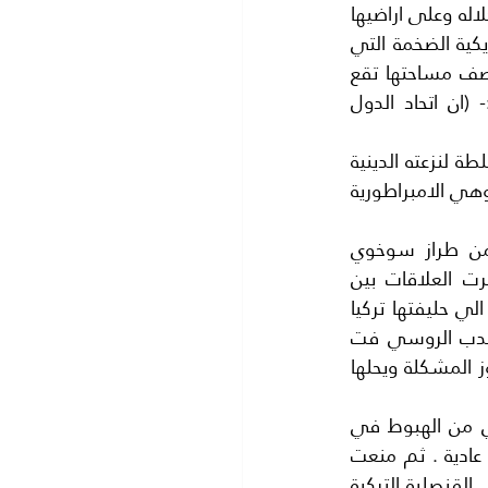
الباردة وقد عرضت نفسها وجنودها الي كل المخاطر خاصة من الاتحاد السوفيتي قبل انحلاله وعلى اراضيها 
تقع القاعدة الجوية الامريكية الكبرى وهي قاعدة (انجرليك) ومنها تتحرك القاذفات الامريكية الضخمة التي 
تحمل القنابل الذرية. ورفضت اوروبا انضمام تركيا الي الاتحاد الاوروبي بالرغم من ان نصف مساحتها تقع 
في قارة اوروبا ولكنها دولة اسلامية وقد قال الريس الفرنسي السابق ساركوزي :- (ان اتحاد الدول 
بدأت الولايات المتحدة بالتخلي عن تركيا منذ وصول الرئيس رجب طيب اردوغان الي السلطة لنزعته الدينية 
الاسلامية ومحاولته اعادة تركيا الي حظيرة الاسلام ففي تركيا كانت الخلافة الاسلامية وهي الامبراطورية 
بدأ الخلاف بين امريكا وتركيا يظهر الي العلن عندما اسقطت تركيا طائرة روسية من طراز سوخوي 
24تجاوزت المجال الجوي التركي في نوفمبر 2015وغضبت روسيا غضبا شديدا وتوترت العلاقات بين 
البلدين ووصلت الي حافة الحرب الا ان الولايات المتحدة لم تبد اي قلق او اي مساعدة الي حليفتها تركيا 
..وكذلك فعل حلف الناتو والدول الاوروبية ..وتركت تركيا في الميدان وحدها .تواجه الدب الروسي فت 
روسيا هي ثاني اكبر دول العالم بعد الولايات المتحدة .. الا ان اردوغان استطاع ان يتجاوز المشكلة ويحلها 
وازدادت المشكلة وضوحا ..عندما منعت السلطات الهولندية طائرة وزير الخارجية التركي من الهبوط في 
مطار( امستردام )بدون اي مبرر.فوزير الخارجية التركي كان ذاهبا الي هولنده في زيارة عادية . ثم منعت 
السلطات الهولندية وزيرة البيئه التركية التي كانت موجودة في هولندا من الوصول الي القنصلية التركية 