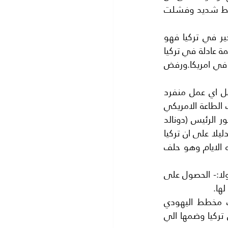
التحالف العميق مع تركيا في معركة الرقة والتحالف مع الاكراد اصاب الرئيس اردوغان باحبط شديد وفشلت 
بل ان اردوعان طلب تسليم الزعيم التركي(جولن) الذي كان خلف محاوللة الانقلاب الاخير في تركيا فهو 
مقيم في الولايات المتحدة وطلب اردوغان تسليمه او ترحيله الي تركيا حتى يحاكم محاكمة عادلة في تركيا 
الا ان طلبه هذا رفض واقترحت الولايات المتحدة ان يبقى (جولن) في الحجز الاحتياطي في امريكا.ورفض 
ورد اردوغان على هذا الموقف المتشنج من امركا في خطاب متلف بان تركيا سو تعمل اي عمل منفرد 
لحماية امنها القومي دون الرجوع الي الولايات المتحدة.واعرب اردوغان عن خروجه من بيت الطاعة الامريكي 
فلم يلب الدعوة لحضور القمة العربية الاسلامية الامريكية التي عقدت في الرياض بحضور الرئيس (دونالد 
ترمب)وارس وزير الخارجية التركي ليراس الوفد التركي في مؤتمر القمة.وكا هذا التمرد دليلا على ان تركيا 
لن تدخل في تحالفات جديدة مع امريكا ولن تدخل في المقترح الدارج علىكل لسان هذه الايام وهو حلف 
لقد اصبح واضحا لكل ذي بصيرة ان الولايات المتحدة ليس لها حليف وكل ما يهمها هو:- اولا:- الحصول على 
لها.
حقيقة نحن نخشىمؤامرة او لعبة الولايات المتحدة ضد تركيا وتقسيم سوريا بحسب مخطط اليهودي 
الذربرنارد لويس واعطاء الاكراد دولة لهم في شمال سوريا ثم الاستيلاء على اجزاء من تركيا وضمها الي 