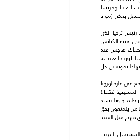
بل طلبت منها مغادرة البلاد بدون سيبب خلافا للعرف الدبلوماسي المتداول .ووقفت المانيا وفرنسا 
ودول اوروبية اخرى بجانب هولندا.. والسب كان لان الرئيس رجب طيب اردوغان ..يريد تعديل بعض (مواد 
خشيت اوروبا من تغيير الدستور التركي العلماني ا لذي وضعه مصطفى كمال اتاتورك رئيس تركيا الذي 
الغى الخلافة الاسلامية في تركيا سنة1923 والحقيقة ان الدستور التركي تمت كتابته في اقبية الكنائس 
والاديرة المسيحية في اوروبا .حتى يصبح اردوغان سلطان بدلا من رئيس .ويبدو ان هناك هاجس عند 
الاوربيين من السلطان فهم شبهوا اردوغان بالسلطان سليمان القانوني سلطان الامبراطورية العثمانية 
منذ قرون فقد هاجم الدول الاوروبيه ويووفاته دقت الاجراس في كل الدول الاوروبية ابتهاجا بموته بل جل 
هذا الهاجس جعل اوروبا تمنع دخول تركيا الي الاتحاد الاوروبي بالرغم من ان نصف تركيا يقع في قارة اوروبا 
فقد قال الرئيس الفرنسي الاسبق (ساركوزي):- (الاتحادالاوربي نادي مغلق على الدول المسيحية فقط.) 
.وهكذا كشفت اوروبا عن عنصريتها الصليبية وهي تدعي الديمقراطية الزائفة فام ديمقراطية اوروبا تشبه 
ديمقراطية روما منذ الف سنة فقد كانت ديمقراطية روما عجيبة الشكل لان الرومان فقط من يتمتعون بحق 
الترشيح والانتخاب للمجالس النيابية اما باقي رعايا الامبراطورية الرومانية فليس لهم اي حق فهم مثل العبيد 
ان اخر صور العنصرية الامريكية ضد تركيا المسلمه وما تخفية من نية تقسيم تركيا في المستقبل القريب 