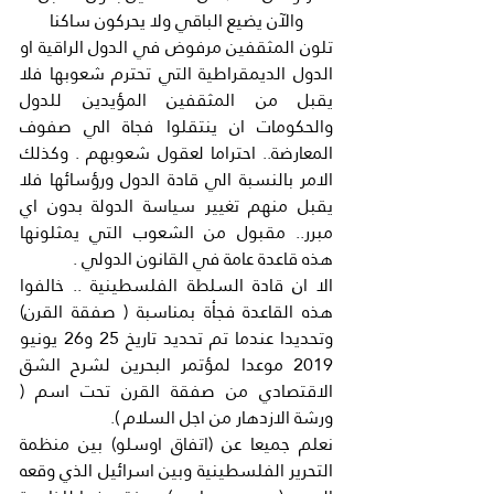
والآن يضيع الباقي ولا يحركون ساكنا
تلون المثقفين مرفوض في الدول الراقية او 
الدول الديمقراطية التي تحترم شعوبها فلا 
يقبل من المثقفين المؤيدين للدول 
والحكومات ان ينتقلوا فجاة الي صفوف 
المعارضة.. احتراما لعقول شعوبهم . وكذلك 
الامر بالنسبة الي قادة الدول ورؤسائها فلا 
يقبل منهم تغيير سياسة الدولة بدون اي 
مبرر.. مقبول من الشعوب التي يمثلونها 
هذه قاعدة عامة في القانون الدولي .
الا ان قادة السلطة الفلسطينية .. خالفوا 
هذه القاعدة فجأة بمناسبة ( صفقة القرن) 
وتحديدا عندما تم تحديد تاريخ 25 و26 يونيو 
2019 موعدا لمؤتمر البحرين لشرح الشق 
الاقتصادي من صفقة القرن تحت اسم ( 
ورشة الازدهار من اجل السلام ).
نعلم جميعا عن (اتفاق اوسلو) بين منظمة 
التحرير الفلسطينية وبين اسرائيل الذي وقعه 