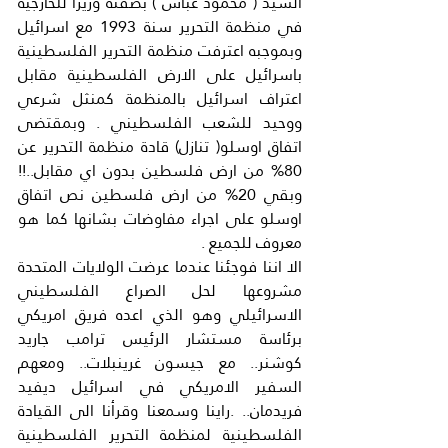
السيد ( محمود عباس ) بصفته وزيرا للخارجية 
في منظمة التحرير سنة 1993 مع اسرائيل 
وبموجبه اعترفت منظمة التحرير الفلسطينية 
باسرائيل على الارض الفلسطينية مقابل 
اعتراف اسرائيل بالمنظمة كمنثل شرعي 
ووحيد للشعب الفلسطيني . وبمقتضى 
اتفاق اوسلو( تنازل) قادة منظمة التحرير عن 
80% من ارض فلسطين بدون اي مقابل..!! 
وبقي 20% من ارض فلسطين نص اتفاق 
اوسلو على اجراء مفاوضات بشانها كما هو 
معروف للجميع .
الا اننا فوجئنا عندما عرضت الولايات المتحدة 
مشروعها لحل الصراع الفلسطيني 
الاسرائيلي وهو الذي اعده فريق امريكي 
برئاسة مستشار الرئيس ترامب جاريد 
كوشنر.. مع جيسون غرينبلات.. ومعهم 
السفير الامريكي في اسرائيل ديفيد 
فريدمان.. .راينا وسمعنا وقرأنا الى القيادة 
الفلسطينية لمنظمة التحرير الفلسطينية 