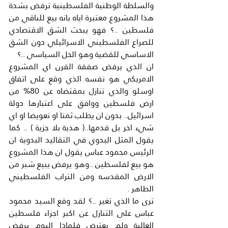
والسلطة الوطنية الفلسطينية ترفض بشدة 
هذا المشروع معتبرة اياه بانه بيع للباقي من 
فلسطين ..؟ فهو يبحث الشق الاقتصادي 
للصراع الفلسطيني الاسرائيلي دون الشق 
الاساسي للقضية وهو الحل السياسي ..؟
ان الذي يرفض صفقة القرن اي المشروع 
الامريكي هو نفسه الذي وقع على اتفاق 
اوسلو والذي تنازل بمقتضاه عن 80% من 
ارض فلسطين ووافق على اعتبارها دولة 
اسرائيل.. بدون ان يطلب ثمنا او تعويضا او اي 
شيء اخر بل قدمها..( هدية بلا جزية ) .. كما 
يقول المثل البدوي في التقاليد البدوية ان 
الرئيس محمود عباس يقول ان هذا المشروع 
هو بيع لفلسطين ..وهو يرفض يبيع شبر من 
الارض المقدسه ومن التراب الفلسطيني 
الطاهر .
ترى ما الذي تغير ..؟ لقد وقع السيد محمود 
عباس على التنازل عن اكبر اجزاء فلسطين 
الغالية ولم يعترض فلماذا اليوم يرفض 