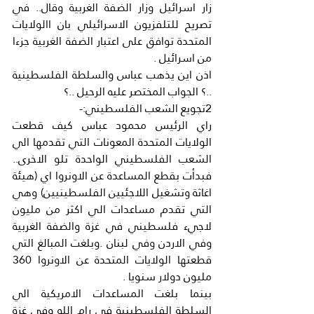
زار اسرائيل وزار الضفة الغربية وقال.. في 
تصريح للتلفزيون الاسرائيلي بان االولايات 
المتحدة توافق على اعتبار الضفة الغربية جزءا 
من اسرائيل .
اذن اين يذهب عباس والسلطة الفلسطينية 
..؟ الجواب المختصر عليه الرحيل ..؟
2تجويع الشعب الفلسطيني:-
راي الرئيس محمود عباس كيف قطعت 
الولايات المتحدة المعونات التي تقدمها الي 
الشعب الفلسطيني الواحدة تلو الاخرى.. 
فبدأت بقطع المساعدة عن الاونروا اي (هيئة 
اغاثة وتشغيل اللاجئيين الفلسطينيين) وهي 
التي تقدم مساعدات الي اكثر من مليون 
لاجيء فلسطيني في غزة والضفة الغربية 
وفي الاردن وفي لبنان .وبلغت المبالغ التي 
قطعتها الولايات المتحدة عن الاونروا 360 
مليون دولار سنويا .
بينما بلغت المساعدات الامريكية الي 
السلطة الفلسطينية في رام الله وفي غزة 