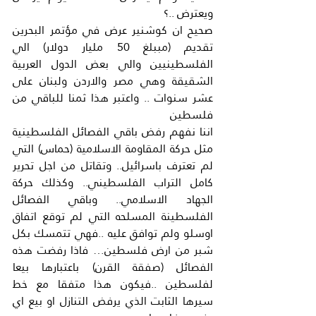
ويعترض ..؟
صحيح ان كوشنير عرض في مؤتمر البحرين 
تقديم (مببلغ 50 مليار دولار) الي 
الفلسطينيين والي بعض الدول العربية 
الشقيقة وهي مصر والاردن ولبنان على 
عشر سنوات .. واعتبر هذا ثمنا للباقي من 
فلسطين
اننا نفهم رفض باقي الفصائل الفلسطينية 
مثل حركة المقاومة الاسلامية (حماس) التي 
لم تعترف باسرائيل.. وتقاتل من اجل تحرير 
كامل التراب الفلسطيني.. وكذلك حركة 
الجهاد الاسلامي.. وباقي الفصائل 
الفلسطينة المسلحه التي لم توقع اتفاق 
اوسلو ولم توافق عليه ..فهي تتمسك بكل 
شبر من ارض فلسطين… فاذا رفضت هذه 
الفصائل (صفقة القرن) باعتبارها بيعا 
لفلسطين ..فيكون هذا متفقا مع خط 
سيرها الثابت الذي يرفض التنازل او بيع اي 