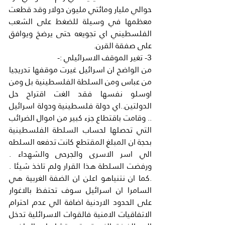
حوالي مليار ومائتي مليون دولار وقد قطعت 
معظمها في وسيلة للضغط على الشعب 
الفلسطيني اي تجويعه حتى يرضخ ويوافق 
على صفقة القرن.
3- تغير الموقف الاسرائيلي :-
من الواضح ان اسرائيل غيرت موقفها تدريجيا 
من عباس ومن السلطة الفلسطينية بل ومن 
اوسلو نفسها فقد الغت اقتراح حل 
الدولتين..اي دولة فلسطينية ودولة اسرائيل 
.. وقامت باقتطاع جزء كبير من اموال الضرائب 
التي تحصلها لحساب السلطة الفلسطينية 
بحجة ان المبلغ المقتطع كانت تدفعه السلطه 
الي اسر الاسرى والجرحى والشهداء . 
ورفضت السلطة هذا القرار ولم تاخذ شيئا . 
.كما ان نتنياهو اعلن ان الضفة الغربية هي 
السامرا ان اسرائيل سوف تحتفظ بالاغوار 
على الحدود الاردنية اضافة الي عدم احترام 
الاتفاقيات الامنية فالقوات الاسرائلية تدخل 