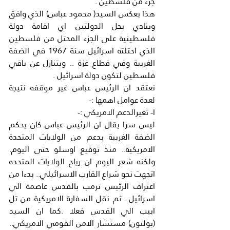
جزء من فلسطين .
هذا بعكس السيد( محمود عباس) الذي وافق 
وينادي بحل الدولتين اي اقامة دولة 
فلسطينية على الجزء المحتل من فلسطين 
الذي احتلته اسرائيل سنة 1967 في الضفة 
الغربية وفي قطاع غزة .. ويتنازل عن باقي 
فلسطين لتكون دولة اسرائيل .
نعتقد ان الرئيس عباس غير موقفه نتيجة 
لعدة عوامل اهمها :-
ا- تغيرالدعم الامريكي :-
ليس سرا يقال ان الرئيس عباس كان يحكم 
الضفة الغربية بدعم من الولايات المتحدة 
الامريكية.. منذ توقيع اوسلو حتى اليوم. 
ولكنه شعر اليوم ان رياح الولايات المتحده 
اتجهت نحو شراع القارب الاسرائيلي.. بدءا من 
اعتراف الرئيس ترمب بالقدس عاصمة الي 
اسرائيل.. ثم نقل السفارة الامريكية من تل 
ابيب الي القدس فعلا .كما ان السيد 
(بولتون) مستشار الامن القومي الامريكي.. 