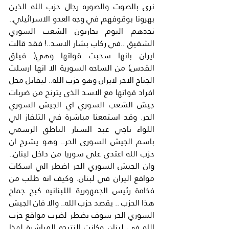
نرى بالصوت والصوره رجال حزب الله الذين 
بهرونا بوقوفهم في وجه العدو الاسرائيلي.. 
نجدهم اليوم يحاربون الشعب السوري 
الشقيق ..في ركاب بشار الاسد..! فقد قالت 
ايران بانها سحبت قواتها وهي( فيلق 
القدس) من الساحه السورية الا انها ارسلت 
الجناح الاخر لايران وهو حزب الله.. ليقاتل محل 
افراد قواتها مع الاسد الذي يترنح من ضربات 
جيش الشعب السوري اي الجيش السوري 
الحر. وقد استمعنا مباشرة في التلفاز الي 
اللواء ناجي عبد الستار الناطق الرسمي 
باسم الجيش السوري الحر.. وهو يشرح ان 
حزب الله اعتدى على سوريا من داخل لبنان.. 
وان الجيش السوري الحر اضطر الي اسكات 
مواقع اليران في لبنان. وكيف انه طلب من 
فخامة رئيس الجمهورية اللبنانيه كبح جماح 
هذا الحزب .. يقصد حزب الله.. والا فان الجيش 
السوري الحر سوف يضطر لضرب مواقع حزب 
الله في لبنان..وكانت النتيجه المباشرة لهذا 