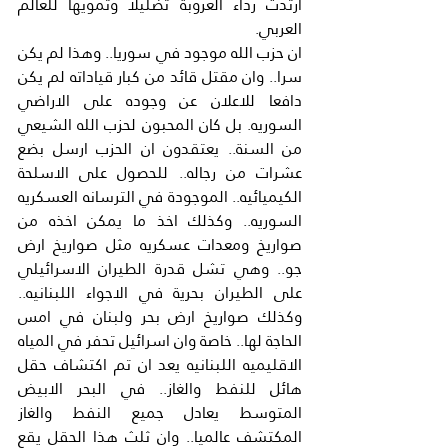
ارتدت رداء العروبة تضليلا وتمويها للعالم 
العربي.
ان حزب الله موجود في سوريا.. وهذا لم يكن 
سرا.. وان مقتل قائد من كبار قياداته لم يكن 
دافعا للاعلان عن وجوده على الاراضي 
السوريه. بل كان المحبون لحزب الله الشيعي 
من السنة.. يعتقدون ان الحزب ارسل بضع 
عشرات من رجاله.. للحصول على الاسلحة 
الكيميائيه.. الموجودة في الترسانه العسكريه 
السوريه.. وكذلك اخذ ما يمكن اخذه من 
صواريخ ومعدات عسكريه مثل صواريخ ارض 
جو.. وهي تشل قدرة الطيران الاسرائيلي 
على الطيران بحرية في الاجواء اللبنانيه.. 
وكذلك صواريخ ارض بحر ولبنان في امس 
الحاجة لها.. خاصة وان اسرائيل تحفر في المياه 
الاقليميه اللبنانيه يعد ان تم اكتشاف حقل 
هائل للنفط والغاز.. في البحر الابيض 
المتوسط يعادل جميع النفط والغاز 
المكتشف عالميا.. وان ثلث هذا الحقل يقع 