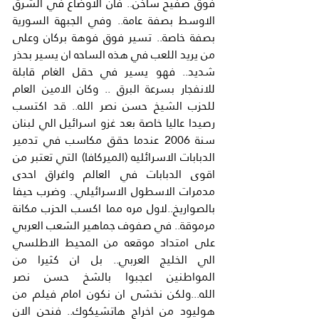
فوق صفيح ساخن.. فان الاوضاع في الشرق 
الاوسط بصفة عامة.. وفي الجبهة السورية 
بصفة خاصة.. تسير فوق فوهة بركان وعلى 
من يريد اللعب في هذه الساحه ان يسير بحذر 
شديد.. فهو يسير في حقل الغام قابلة 
للانفجار بسرعة البرق .. وكان الامين العام 
للحزب الشيخ حسن نصر الله.. قد اكتسب 
رصيدا عاليا خاصة بعد غزو اسرائيل الي لبنان 
سنة 2006 عندما حقق مكاسب في تدمير 
الدبابات الاسرائليه (الميركافا) التي تعتبر من 
اقوى الدبابات في العالم واغراق احدى 
مدمرات الاسطول الاسرائيلي.. وضرب حيفا 
بالصواريخ..لاول مره مما اكسب الحزب مكانة 
مرموقة.. في صفوف جماهير الشعب العربي 
على امتداد موقعه من المحيط الاطلسي 
الي الخليج العربي.. بل ان كثيرا من 
المواطنين اعجبوا بالشخ حسن نصر 
الله...ولكن نخشى ان نكون امام فيلم من 
هوليود من اخراج هاتشيكوك.. فنحن الان 