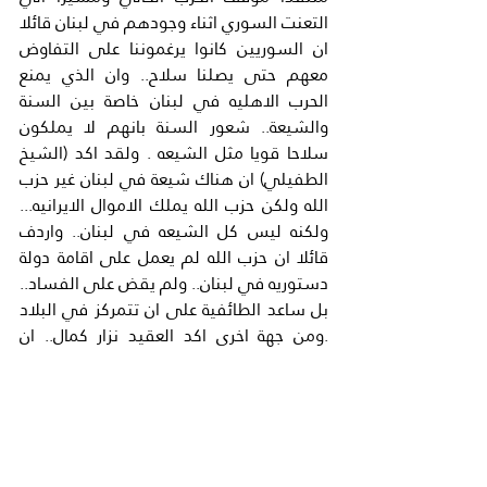
التعنت السوري اثناء وجودهم في لبنان قائلا 
ان السوريين كانوا يرغموننا على التفاوض 
معهم حتى يصلنا سلاح.. وان الذي يمنع 
الحرب الاهليه في لبنان خاصة بين السنة 
والشيعة.. شعور السنة بانهم لا يملكون 
سلاحا قويا مثل الشيعه . ولقد اكد (الشيخ 
الطفيلي) ان هناك شيعة في لبنان غير حزب 
الله ولكن حزب الله يملك الاموال الايرانيه... 
ولكنه ليس كل الشيعه في لبنان.. واردف 
قائلا ان حزب الله لم يعمل على اقامة دولة 
دستوريه في لبنان.. ولم يقض على الفساد.. 
بل ساعد الطائفية على ان تتمركز في البلاد 
.ومن جهة اخرى اكد العقيد نزار كمال.. ان 
السوريين سيحاربون تقسيم سوريا وعن 
المستقبل اكد العقيد ان تركيا سوف تقف 
بقوة في وجه دولة علوية.. اذا كان الاسد 
يفكر في هذا السيناريو لانهاء الازمة 
السوريه.حتى لو كانت بحماية ايران او حزب 