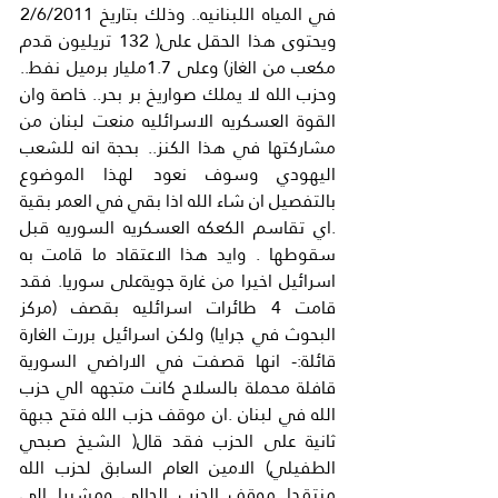
في المياه اللبنانيه.. وذلك بتاريخ 2/6/2011 
ويحتوى هذا الحقل على( 132 تريليون قدم 
مكعب من الغاز) وعلى 1.7مليار برميل نفط.. 
وحزب الله لا يملك صواريخ بر بحر.. خاصة وان 
القوة العسكريه الاسرائليه منعت لبنان من 
مشاركتها في هذا الكنز.. بحجة انه للشعب 
اليهودي وسوف نعود لهذا الموضوع 
بالتفصيل ان شاء الله اذا بقي في العمر بقية 
.اي تقاسم الكعكه العسكريه السوريه قبل 
سقوطها . وايد هذا الاعتقاد ما قامت به 
اسرائيل اخيرا من غارة جويةعلى سوريا. فقد 
قامت 4 طائرات اسرائليه بقصف (مركز 
البحوث في جرايا) ولكن اسرائيل بررت الغارة 
قائلة:- انها قصفت في الاراضي السورية 
قافلة محملة بالسلاح كانت متجهه الي حزب 
الله في لبنان .ان موقف حزب الله فتح جبهة 
ثانية على الحزب فقد قال( الشيخ صبحي 
الطفيلي) الامين العام السابق لحزب الله 
منتقدا موقف الحزب الحالي ومشيرا الي 