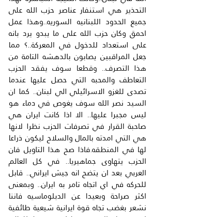
التحذير هي استنفار عناصر حزب الله على 
جميع الحدود اللبنانيه السوريه..وهذا عمل 
احمق وكان حزب الله على ما يبدو يرد بانه 
على استعداد للدخول في المعركة..؟ مما 
جعل المراقبين يصابون بالدهشه التامة من 
هذا التصرف.. وقطعا سوف يفقد الحزب 
التعاطف والمحبه التي حصل عليها عندما 
تصدى للغزو الاسرائيلي الي لبنان.. كما ان 
السيد نصر الله سوف يغوص في دماء هو 
ليس مجبرا عليها.. الا اذا كانت ايران هي 
صاحبة القرار في تصرفات الحزب نظرا لانها 
هي التي امدته بالمال والسلاح ليكون ذراعا 
لها في المنطقه.فاذا صح هذا التاويل فان 
الحزب يتهاوى جماهيريا.. في كل العالم 
العربي بعد ان يتضح انه جيش ايراني.. قابل 
للحركه في اي اتجاه تامر به ايران.. وبمعنى 
اكثر صراحة وبعيدا عن الدبلوماسيه فاننا 
نشعر بغضب تجاه قوة ايرانية شيعية طائفية 