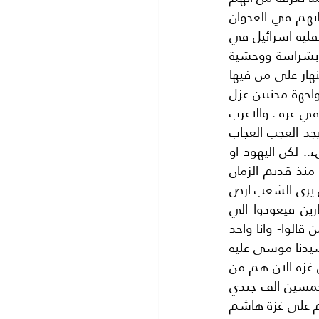
ضربت عليهم الذلة والمسكنة..منذ قديم الزمان فهم قتلة الانبياء..فلا نستغرب تصرفاتهم في العدوان 
الحالي على غزة الباسلة وان كنا نستهجنها ونستنكرها فهي عدوان بدون اي سبب الا عقلية اسرائيل في 
حب الدمار وسفك الدماء  وهم يستعملون ترسانتهم من الاسلحة الامريكية يضربون بشراسة ووحشية 
وبربرية ولا يتورعون عن اطلاق صواريخهم من الطائرات اف 16 على منازل المدنيين.. فتنهار على من فيها 
.فلا يردعهم قانون ولا يتمتعون باخلاق  وعلى اي حال فان قوة النيران وكثافتها في مواجهة مدنيين عزل 
من السلاح ليس الا محاولة لاخفاء عجزهم وفشلهم في مواجهة المقاومة الفلسطينية في غزة . والاغرب 
في هذا السياق كرههم العميق.. الى( غزه) منذ قديم الزمان والذي يقرأ كتب اليهود يجد العجب العجاب 
حول غزة  مثل(  يا غزة انت محرومة من رحمة الرب) علما بان رحمة الله وسعت كل شيء.. لكن اليهود او 
الاسرائيليين ينكرون على غزة حتى الرحمة .والحقيقة ان غزة كانت ترعب الاسرائيليين.. منذ قديم الزمان 
بحسب ما ورد في كتبهم الدينية واهمها التوراة فقد ورد فيها ما يلي:- (لم يشأ الرب ان يري الشعب ارض 
الفلسطينيين بالرغم من انها قريبة فاخذهم الى برية بحر سوف.. خشية ان يروا الجبارين فيعودوا الي 
مصر)التوراة- سفر الخروج ..وهذا الكلام المقدس عندهم وحدهم.. دليل على نظرية من قالوا- وانا واحد 
منهم _ انهم لم يدخلوا الى ارض فلسطين.. كما يزعمون .. بل ذهب بنو اسرائيل مع سيدنا موسى عليه 
السلام الى البحر الاحمر.. خشية ان يدخلوا ارض فلسطين.. وفيها قوم جبارون ..وابطال غزه الان هم من 
ذرية.. اؤلئك الجبارين .وان شاء الله النصر قادم باذن الله.. بالرغم من اكثر من 50000 خمسين الف جندي 
اسرائيلي مع مئات الدبابات ومئات الطائرات والبوارج الحربية يشنون الان عدوانهم الغاشم على غزة هاشم 