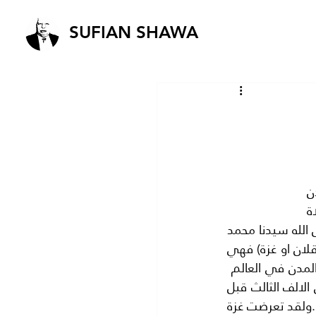
SUFIAN SHAWA
نحن في الاردن نراقب  العدوان الاسرائيلي على اهلنا في غزة هاشم ولقد دعا الاردن 
مجلس الامن مرتين من اجل ايقاف شلال الدم في غزه ولكن العالم يتفرج بدون مبالاة 
وكأننا في حرب صليبية جديدة. غزه هاشم  ارض البطولات وارض العزه تأكيدا لقول رسول الله سيدنا محمد 
عليه الصلاة والسلام في الحديث الشريف( طوبى لمن اسكنه الله احدى العروسين عسقلان او غزة) فهي 
الثغر الباسم على البحر الابيض المتوسط ..وغزة مدينة عريقة الاصول وتعتبر من اقدم المدن في العالم  
ولقد اسسها المعينيون العرب حوالي سنة 1300 ق.م. وفي رواية اخرى فهي ترجع الي الالف الثالث قبل 
الميلاد ..وفيها دفن السيد هاشم بن عبد مناف.. جد سيدنا محمد عليه الصلاة والسلام .ولقد تعرضت غزة 