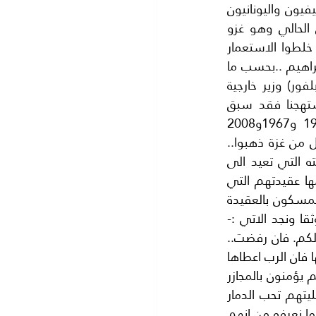
شأنها شأن باقي المدن الفلسطينية الى غزوات الطامعين في احتلالها ..فغزاها الفينيفيون واليونانيون 
والفرس والرومان والمصريون والعثمانيون والانجليز الى ان وصلنا الي الغزو اليهودي الحالي وهو غزو 
استعماري.. رتبته الحركة الصهيونية العالمية بعد مؤتمرهم في( بازل )سنة 1897 حيث خلطوا الاستعمار 
العسكري بالدين.. فزعموا ان فلسطين هي ارض الميعاد اي التي وعد الله بها سيدنا ابراهيم ..بحسب ما 
ورد في التوراة .والحقيقة انهم جاؤوا الى فلسطين كما يعلم الجميع بموجب (وعد بلفور) وزير خارجية 
بريطانيا سنة  1917 ان العدوان الاسرائيلي الحالي على غزه ليس مستغربا ولا مستهجنا فقد سبق 
لاسرائيل ان شنت حروبا متكررة على غزة ..لا يصدقها العقل.. بدءا من سنة 1956 و1967و2008 
و20012والان  2014 ولكن غزة والحمد لله هي مقبرة للغزاة فان جميع من حاولوا النيل من غزة ذهبوا.. 
وبقيت غزة شامخة برجالها وابنائها .ان العدوان الاسرائيلي الجديد يتميز بهمجيته وبربريته التي تعيد الى 
الذاكرة افعال ..المغول والتتار ايام هولاكو وجنكيزخان..وهذا يرجع الي عدة اسباب اهمها عقيدتهم التي 
اعتبروها ستارها لبقائهم في بلادنا فزعموا انهم عادوا الي ارض الميعاد .. فما داموا يتمسكون بالعقيدة 
بالرغم من نظرتنا الي صدقهم او عدمه.. فاننا نرجع الى (التوراة) حتى يكون كلامنا موثقا ونجد الاتي :- 
وحيث تتقدمون لمحاربة مدينة فادعوها للصلح اولا.. فان استسلمت فكل ساكنيها عبيد لكم. فان رفضت.. 
فاقتلوا جميع من فيها من الذكور بحد السيف ..واما النساء والبهائم فاغنموها وتمتعوا بها فان الرب اعطاها 
لكم (التوراة – سفر تثنيه-اصحاح رقم20 ). هذه عقيدتهم وانعكست على عقليتهم فهم يؤمنون بالمجازر 
والعنصرية  ولا يهتمون بالقتل وسفك الدماء..فهم مصاصو الدماء وتجار الحروب ..فعقليتهم تحب الدمار 
وتسعى اليه بل يعتبرون قتل( الاغيار) اي غير اليهود.. هو خدمة للرب..!وكان هذا سببا فيما نعرفه من انهم 