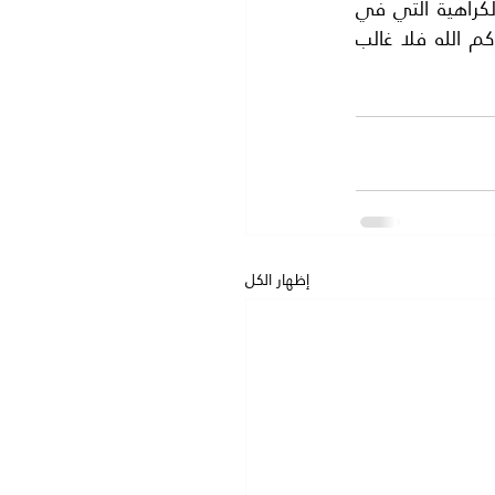
ويحاولون افراغ حقدهم القديم الجديد على غزة واهلها بدون اي مبرر سوى الحقد والكراهية التي في 
الصدور ولكن هذا العدوان سوف يكون مثل الاعتداءات السابقة على غزة .. إن ينصركم الله فلا غالب 
إظهار الكل