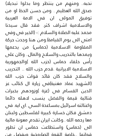
نحبه.. ومنهم من ينتظر وما بدلوا تبديلا) 
صدق الله العظيم . ومن حسن الحظ او من 
توفيق المولى ان في الامة العربية 
والاسلامية اشراف كثر. فقد قال سيدنا 
محمد عليه الصلاة والسلام :- (الخير في وفي 
امتي الى يوم القيامة).ومن هنا وجدت حركة 
المقاومة الاسلامية (حماس) من يدعمها 
ويمدها بالتدريب والسلاح والمال.. وكان على 
رأس حلفاء حماس (حزب الله )والجمهورية 
الاسلامية الايرانية .قدم حزب الله .. التدريب 
والسلاح فقد كان قائد قوات حزب الله 
(الشهيد عماد مغنية)في زيارة ال كتائب عز 
الدين القسام في (غزة )وزودهم بخبرات 
قتالية قيمة والفضل ينسب لاهله دائما 
واغتالته اسرائيل بمساعدة السي .اي ايه. في 
دمشق فكان خسارة كبيرة لفلسطين ولبنان 
معا رحمه الله ..وكانت ايران تقدم معونة مالية 
الى (حماس) واستطاعت حماس ان تطور 
قواتها ..خاصة القوة الصاروخية وبفضل من 