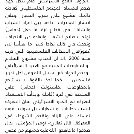
..الخ.وان العدو الاسرائيلي قام ببذل جهد 
ضخم لافساد المجتمع الفلسطيني كعادته 
دائما.. فشجع على شرب الخمور ..وعلى 
انتشار المخدرات ..خاصة بين افراد الشباب 
والشابات في قطاع غزة .ما جعل (حماس) 
تهتم باصلاح الشعب وابعاده عن الانحراف. 
ونجحت في ذلك نجاحا كبيرا ما هيأها لان 
(تفوز)في الانتخابات الفلسطينية التي جرت 
سنة 2006 .الا ان اصحاب مشروع السلام 
..والمفاوضات العبثية مع العدو الاسرائيلي 
..وعدم الجهاد في سبيل الله ومن اجل تحرير 
فلسطين ... فما اخذ بالقوة لا يسترجع 
بالمفاوضات .فاستولت (حماس) على 
السلطة في (غزة )كاملة .وبدأت الاستعداد 
لمعركة مع العدو الاسرائيلي .فان المعركة 
ليست خطابات او شعارات بل سواعد قوية 
تمسك على الزناد وتقدم الشهداء في 
المعركة.. قال تعالى:- (ومن المؤمنين رجال 
صدقوا ما عاهدوا الله عليه فمنهم من قضي 