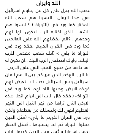
اللـه وايران 
غضب الله ينزل على كل من يقاوم اسرائيل 
في هذا الزمان.. الىسوا هم شعب الله 
المختار كما ورد في (التوراة )..؟الىسوا هم 
الشعب الذي اختاره الرب ليكون الها لهم 
وحدهم ..؟الم يفضلهم الله على العالمين 
كما ورد في القران الكريم .فقد ورد في 
التوراة ما يلي :- (انك شعب مقدس للرب 
الهك.. واياك اصطفى الرب الهك ..ان تكون له 
امة خاصة من جميع الامم..التي على الارض.. 
انا الرب الهكم الذي فرزتكم بين الامم.) فان 
اسرائيل وبني اسرائيل يجب الا يتعرض لهم 
فهذه الارض وهبها الله لهم كما ورد في 
التوراة:- ( فقد قال الرب الى ابرام انظر هذه 
الارض التي تراها من نهر النيل الى النهر 
العظيم انهي لك ولنسلك من بعدك).و ولكن 
ورد في القران الكريم ما يلي:- (مثل الذين 
حملوا التوراة ثم لم يحملوها ..كمثل الحمار 
يحمل اسفارا وبئس مثل الذين كذبوا بايات 