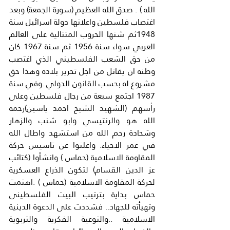
الله ) . صدق الله العظيم (سورة الجمعة) وبعد 
اغتصاب فلسطين واعلانها دولة اسرائيل سنة 
1948ثم شنها الحروب المتتالية على العالم 
العربي سواء سنة 1956 ثم سنة 1967 كان 
من حق الشعب الفلسطيني الذي اغتصب 
وطنه ان يقاتل من اجل تحرير بلاده وهذا حق 
مشروع له بحسب القانون الدولي .وفي سنة 
1987 اجتمع سبعة من رجال فلسطين وعلى 
رأسهم (الشهيد الشيخ احمد ياسين)رحمه 
الله هو والرنتيسي وابو شنب والزهار 
وشحادة رحم الله من استشهد واطال الله 
في عمر الاحياء. واعلنوا عن تاسيس حركة 
المقاومة الاسلامية (حماس ) وانشأوا (كتائب 
عز الدين القسام) لتكون الذراع العسكرية 
لحركة المقاومة الاسلامية (حماس ) .اهتمت 
حماس بداية بترتيب البيت الفلسطيني 
وتهيأته للجهاد.. فشددت على الدعوة الدينية 
الاسلامية ..والتوعية الفكرية والتربوية 