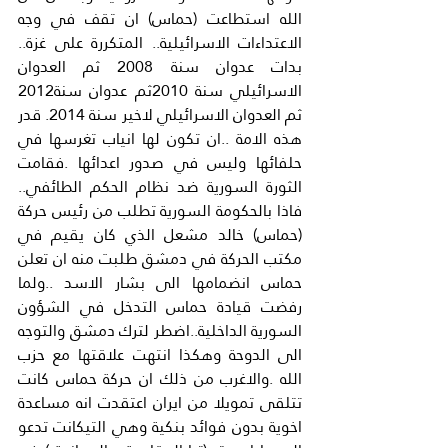
الله استطاعت (حماس) ان تقف في وجه 
الاعتداءات الاسرائيلية.. المتكررة على غزة.. 
بدات عدوان سنة 2008 ثم العدوان 
الاسرائيلي سنة 2010ثم عدوان سنة2012 
ثم العدوان الاسرائيلي لاخير سنة 2014. قدر 
هذه الامة ..ان تكون لها انياب تغرسها في 
حلفائها وليس في صدور اعدائها .فقامت 
الثورة السورية ضد نظام الحكم الطائفي.. 
فاذا بالحكومة السورية تطلب من رئيس حركة 
(حماس) خالد مشعل الذي كان يقيم في 
مكتب الحركة في دمشق طلبت منه ان تعلن 
حماس انضمامها الى بشار الاسد ..ولما 
رفضت قيادة حماس التدخل في الشؤون 
السورية الداخلية..اضطر لترك دمشق والتوجه 
الى الدوحة وهكذا انتهت علاقتها مع حزب 
الله .والاغرب من ذلك ان حركة حماس كانت 
تتلقى تمويلا من ايران اعتقدت انه مساعدة 
اخوية بدون فوائد بنكية وهي التيكانت تدعو 