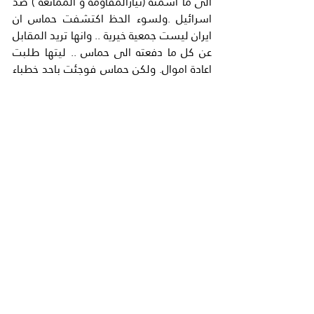
الى ما اسمته (تيارالمقاومة و الممانعة ) ضد 
اسرائيل .ولسوء الحظ اكتشفت حماس ان 
ايران ليست جمعية خيرية .. وانها تريد المقابل 
عن كل ما دفعته الى حماس .. ليتها طلبت 
اعادة اموال. ولكن حماس فوجئت باحد خطباء 
الساجد وهو الدكتور هشام ملحم يخطب 
يوم الجمعة قائلا:_(ان تحرير القدس لا يتم الا 
اذا سرنا خلف ابي عبد الله الحسين رضي الله 
عنه )..؟اي التشيع في غزة هاشم. ايران 
طلبت ثمن مساعدتها الى اهل (غزة هاشم) 
بان يصل التشيع اليهم وهم سنة ان جد 
الرسول الكريم السيد هاشم يرقد في غزة 
واهل غزة (مسلمون سنة )منذ قيام الاسلام 
..ولكن ايران طلبت الثمن وهو ان يصبحوا 
شيعة.. فقتل الدكتور هاشم رحمه الله 
وانتهت علاقة حماس بايران .عندما تبين 
لحماس ان ايران لا تبحث عن (حليف قوي) 
وانما تبحث عن تمدد المذهب الشيعي ثم 
خلق الفتنة الطائفية .واكد ذلك نائب رئيس 