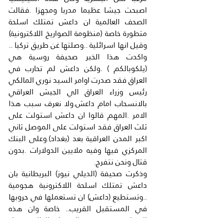
اصبحت جيشا عظيما مدربا ومجهزا .فقالت 
الصحف العالمية ان داعش تمتلك اسلحة 
متطورة خاصة (منظومة الصواريخ اللاكترونية) 
وقيل انها اسرائلية ..وصلتها غن طريق تركيا .. 
واكدت هذا الخبر صحيفة روسية هي 
(يلكوبالكم ) .ولكن داعش لم تحارب في 
العراق فقد صدرت اوامر السيد نوري المالكي 
رئيس وزراء العراق الي الجيش العراقي 
بالانسحاب امام داعش.ولا نعرف سبب هذا 
الامر .المهم قالوا ان داعش استولت على 
ثلث العراق فقد استولت على الموصل ثاني 
اكبر المدن العراقية بعد (بغداد).وعلى البنك 
المركزي فيها وفيه ملايين الدولارات .بدون 
قتال ونحن نتفرج.
وذكرت صحيفة (الديلي نيوز) البريطانية بان 
داعش تمتلك اسلحة اللاكترونية هجومية 
..وتستطيع (داعش) ان تستعملها في حروبها 
في المستقبل القريب.. خاصة وان هذه 