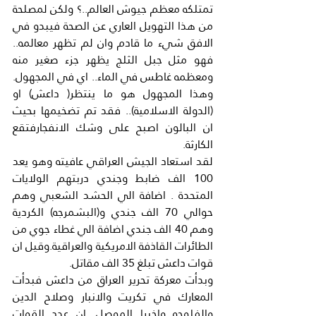
تمتلكه معظم جيوش العالم..؟ ولكن لمصلحة 
من هذا التهويل العاري عن الصحة فيبدو في 
الافق شيء ما قادم وان لم تظهر معالمه.. 
فهو مثل جبل الثلج يظهر جزء صغير منه 
ومعظمه غاطس في الماء.. اي في المجهول. 
وهذا المجهول هو ما ينتظر( داعش) او 
(الدولة الاسلامية).. فقد تم تضخيمها بحيث 
ان البالون اصبح على وشك الانفجارفتقع 
الكارثة.
لقد استعاد الجيش العراقي عافيته وهو يعد 
100 الف ضابط وجندي دربتهم الولايات 
المتحدة . اضافة الي الحشد الشعبي وهم 
حوالي 70 الف جندي و(البشمرجه) الكردية 
وهم 40 الف جندي اضافة الي غطاء جوي من 
الطائرات القاذفة الامريكية والعراقية.وقيل ان 
قوات داعش تبلغ 35 الف مقاتل.
وبدأت معركة تحرير العراق من داعش فبدأت 
المعارك في تكريت والانبار وصلاح الدين 
والفلوجه واخيرا الموصل .ان عدد القوات 