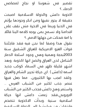
تقصير في شعوبنا او نجاح لمصاصي 
الدماء..؟
اكذوبة داعش والدولة الاسلامية اصبحت 
حقيقة لا يجوز نفيها ومن انكر وجودها يؤثم 
في الدنيا وربما في الاخرة متى نقف على 
اقدامنا ولا نسمح بمن يوجه كلامه الينا قائلا 
يا امة ضحكت من جهلها الامم..؟
نقول هذا وصفا لما نحن فيه فقد فاجئتنا 
قوات الغزو الامريكية للعراق الشقيق سنة 
2003بحجة وهمية وهي وجود اسلحة الدمار 
الشامل لدى العراق واتضح انها اكذوبة. وبعد 
اشهر قليلة ظهر في السماء كوكب جديد 
اسمه (داعش ) .اي حركة تحرير الشام والعراق 
.ولقد اعجب بها الكثيرون.. مما جعل فيها 
عنصر جذب لكثير من الشباب العربي .. 
واستمر وهج داعش فجذب الكثير من الشباب 
الاوروبي.فقد زعمت داعش انها حركة 
اسلامية سنية .وبدأت الاكذوبة تتضخم 
وانتقلت من ميليشيا الي الدولة الاسلامية 