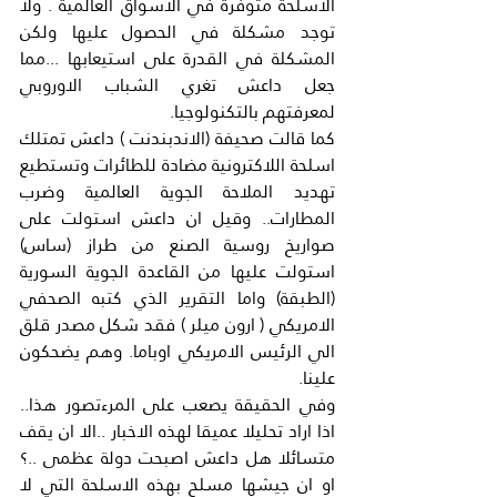
الاسلحة متوفرة في الاسواق العالمية . ولا 
توجد مشكلة في الحصول عليها ولكن 
المشكلة في القدرة على استيعابها ...مما 
جعل داعش تغري الشباب الاوروبي 
لمعرفتهم بالتكنولوجيا.
كما قالت صحيفة (الاندبندنت ) داعش تمتلك 
اسلحة اللاكترونية مضادة للطائرات وتستطيع 
تهديد الملاحة الجوية العالمية وضرب 
المطارات.. وقيل ان داعش استولت على 
صواريخ روسية الصنع من طراز (ساس) 
استولت عليها من القاعدة الجوية السورية 
(الطبقة) واما التقرير الذي كتبه الصحفي 
الامريكي ( ارون ميلر ) فقد شكل مصدر قلق 
الي الرئيس الامريكي اوباما. وهم يضحكون 
علينا.
وفي الحقيقة يصعب على المرءتصور هذا.. 
اذا اراد تحليلا عميقا لهذه الاخبار ..الا ان يقف 
متسائلا هل داعش اصبحت دولة عظمى ..؟ 
او ان جيشها مسلح بهذه الاسلحة التي لا 