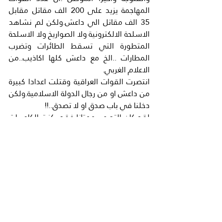
المهاجمة يزيد على 200 الف مقاتل مقابل 
35 الف مقاتل الي داعش.ولكن لم نشاهد 
الاسلحة الالكترونية ولا الصواريخ ولا الاسلحة 
المتطورة التي تسقط الطائرات وتضرب 
المطارات ..الخ مع داعش كلها اكاذيب..من 
الاعلام الغربي.
انتصرت القوات العراقية وقتلت اعدادا كبيرة 
من داعش او من رجال الدولة الاسلامية.ولكن 
دخلنا في باب صدق او لا تصدق..!!
لقد كان التصوير ممتازا فقد ركزت الكاميرات 
على دبابات ومدافع وجنود الجيش العراقي 
فقط..شاهدناهم يطلقون الصواريخ والنيران 
فيدمرون المدن ولكن:-
اين35 الف مقاتل من داعش ..؟ اين جثث 
القتلى من داعش..؟ اين صور الاسرى ..؟ اين 
معدات الجنود واسلحتهم..؟ اين دبابات داعش 
ومصفحاتها ..؟ اين سيارات داعش التي كانت 
تظهر في ارتال عديده..؟ اين اعلام داعش 