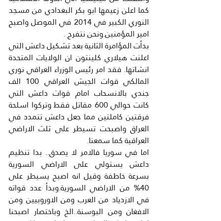
كما اعلن زعيمها ابو بكر البغدادي من مسجد 
النوري الكبير في 2014 في الموصل واصبح 
امير المؤمنين.ونحن نتفرج .
بدأت المؤامرة الثانية بعد تشكيل داعش التي 
اعلنت هيلاري كلينتون ان الولايات المتحدة 
انشاتها. فقد امر رئيس الوزراء العراقي نوري 
المالكي قوات الجيش العراقي 100 الف 
جندي بالانسحاب امام قوات داعش التي 
كانت حوالي 600 مقاتل فقط وتركوا اسلحة 
فرقتين كاملتين مما جعل داعش تتمدد في 
العراق واصبحت تسيطر على ثلث الاراضي 
العراقية كما سمعنا.
اما في سوريا فالامر لا يصدق.. بدا تنظيم 
داعش يستولي على الاراضي السورية 
بسرعة خاطفة وقيل انه اصبح يسيطر على 
40% من الاراضي السورية.وبدأ عدد قواته 
في الازدياد من العرب ومن الاوروبيين ومن 
الافغان ومن البوسنة..الخ وباختصار اصبحنا 