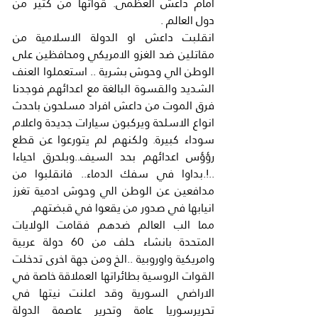
امام داعش العظمى. قواتها من كثير من 
دول العالم .
انقلبت داعش او الدولة الاسلامية من 
مقاتلين ضد الغزو الامريكي ومحافظين على 
الوطن الي وحوش بشرية .. استعملوا العنف 
الشديد والقسوة البالغة مع اعدائهم فوجدنا 
فرق الموت من داعش افراد مسلحون باحدث 
انواع الاسلحة ويركبون سيارات جديدة واعلام 
سوداء كبيرة. ولكنهم لم يتورعوا عن قطع 
رؤؤس اعدائهم بحد السيف..وبلحرق احياءا 
..!.بداوا في سفك الدماء.. فانقلبوا من 
مدافعين عن الوطن الي وحوش ادمية تغرز 
انيابها في صدور من يقعوا في قبضتهم.
مما الب العالم ضدهم فقامت الولايات 
المتحدة بانشاء حلف من 60 دولة عربية 
وامريكية واوروبية ..الخ ومن جهة اخرى تدخلت 
القوات الروسية بطائراتها العملاقة خاصة في 
الاراضي السورية وقد اعلنت نيتها في 
تحريرسوريا عامة وتحرير عاصمة الدولة 