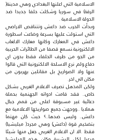
الاسلامية التي اعلنها البغدادي وهي مدينة( 
الرقة) في سوريا وشكلت حلفا جديدا ضد 
الدولة الاسلامية .
وبدأت الحرب ضد داعش وتتناقص الاراصي 
التي استولت عليها بسرعة وضاعت اسطورة 
داعش في المعارك وكانها معارك الالعاب 
الالكترونية.نسمع قصفا من الطائرات الحربية 
من الجو من طرف الحلفاء فقط بدون اي 
دفاع.ولم نرع الاسلحة الالكترونية التي قالوا 
عنها ولا الصواريخ بل مقاتلين يهربون من 
مكان الي اخر.
ولكن المذهل تصرف الاعلام الغربي بشكل 
خاص.. فقد قامت ادواته الجهنمية بحملة 
دعائية غير مسبوقة اعلى من قمم جبال 
هملايا ..ووجهت جميع صواريخها الاعلامية مع 
داعش.. وليس ضدها..؟ حيث كان مهتما 
بتضخيم قوة (داعش) وهي مجرد( ميليشيا) 
فقط .الا ان الاعلام الغربي جعل منها شيئا 
مرعبا لكل البشرية وكان هذه الميليشيا 