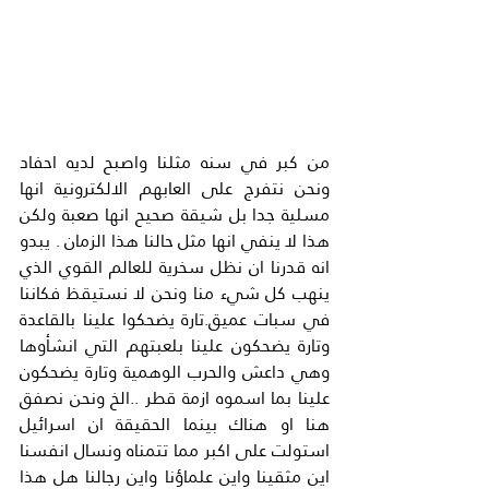
من كبر في سنه مثلنا واصبح لديه احفاد 
ونحن نتفرج على العابهم الالكترونية انها 
مسلية جدا بل شيقة صحيح انها صعبة ولكن 
هذا لا ينفي انها مثل حالنا هذا الزمان . يبدو 
انه قدرنا ان نظل سخرية للعالم القوي الذي 
ينهب كل شيء منا ونحن لا نستيقظ فكاننا 
في سبات عميق.تارة يضحكوا علينا بالقاعدة 
وتارة يضحكون علينا بلعبتهم التي انشأوها 
وهي داعش والحرب الوهمية وتارة يضحكون 
علينا بما اسموه ازمة قطر ..الخ ونحن نصفق 
هنا او هناك بينما الحقيقة ان اسرائيل 
استولت على اكبر مما تتمناه ونسال انفسنا 
اين مثقينا واين علماؤنا واين رجالنا هل هذا 