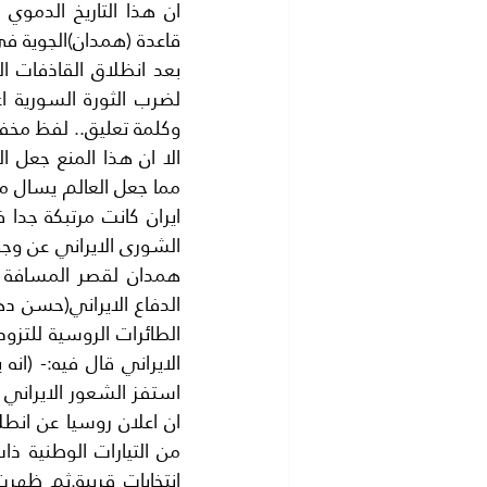
قاعدة (همدان)الجوية في ايران في /2016
وكلمة تعليق.. لفظ مخفف