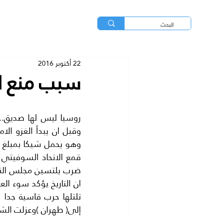
22 أكتوبر 2016
سبب منع ال
إلى( طهران )وعزلت الشا