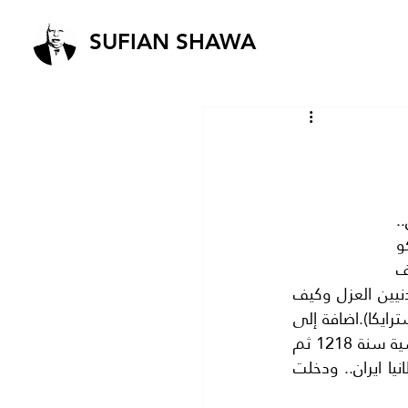
SUFIAN SHAWA
روسيا ليس لها صديق.. وتاريخيا يؤكد ذلك واقرب مثال لدينا عندما كانت حليفة للعراق.. 
وقبل ان يبدأ الغزو الامريكي للعراق سافر المرحوم الامير سعود الفيصل إلى موسكو 
وهو يحمل شيكا بمبلغ 2 مليار دولار..وباعت روسيا العراق ولم تساعد العراق .ونذكر كيف 
قمع الاتحاد السوفيتي ثورة المجر فقد سارت الدبابات الروسية على المتظاهرين المدنيين العزل وكيف 
ضرب يلتسين مجلس النواب الروسي (الدوما )بمدافع الدبابات بعد الانقلاب على (البروسترايكا).اضافة إلى 
ان التاريخ يؤكد سوء العلاقات بين روسيا وايران.. منذ قديم الزمان فقد قامت حرب قاسية سنة 1218 ثم 
تلتلها حرب قاسية جدا سنة 1718 وفي اثناء الحرب العالمية الثانية احتلت روسيا وبريطانيا ايران.. ودخلت 