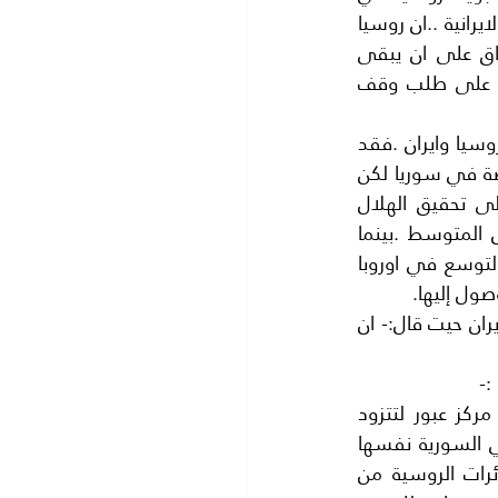
الاراضي الايرانية يخالف الدستور الايراني . ثم قال الناطق الرسمي باسم وزارة الخارجية الايرانية ..ان روسيا 
اعلنت عن قيام طائراتها من قاعدة (همدان) بدون التنسيق مع ايران.. فقد كان الاتفاق على ان يبقى 
انطلاق الطائرات الروسية من همدان (سرا) ..؟ ولكن روسيا اعلنت عنه؛ ما اجبر ايران على طلب وقف 
وعلى اي حال ومهما كان تعدد الموقف الايرانية ..الا انه يعكس وجود خلاف عميق بين روسيا وايران .فقد 
اعتقد البعض وجود تحالف بين روسيا وايران.. في مواجهة الولايات المتحدة الامريكية خاصة في سوريا لكن 
في الواقع يوجد تصادم بينهما..يمنع التحالف..لان اهدافهما مختلفة فايران تسعى إلى تحقيق الهلال 
الشيعي وهو من طهران مرورا ببغداد ودمشق ووصولا إلى لبنان على البحر الابيض المتوسط .بينما 
اهداف روسيا على النقيض من ذلك فهي تسعى إلى تحقيق الاحلام الامبراطورية بالتوسع في اوروبا 
صول إليها.
وليس ادل على ذلك من تصريح القيصر بوتين الذي قاله في لهجة تحدي واستفزاز إلى ايران حيت قال:- ان 
:-
1:- ارادت روسيا ان تستخدم قاعدة همدان الجوية الايرانية لمدة طويلة .فهي ليست مركز عبور لتتزود 
الطائارات بالوقود كما قال وزير الدفاع الايراني فان روسيا لها قواعد جوية في الاراضي السورية نفسها 
في القاعدة الجوية (حميم ) وفي القاعدة البحرية في (اللاذقية ) كما ان اقلاع الطائرات الروسية من 