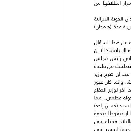
ان هذا التاريخ الدموي الغادر كان السبب الرئيس في منع الطائرات الروسية من استمرار انظلاقها من 
بعد انظلاق القاذفات الروسية العملاقة من طراز( توبوليف) و(تي يو ) من قاعدة همدان الجوية الايرانية 
لضرب الثورة السورية اعداء (بشار الاسد).وفجأة اعلنت ايران تعليق هذه الانطلاقات من قاعدة (همدان) 
الا ان هذا المنع جعل العالم يتساءل عن سبب المنع فجأة..؟ وزادت الضبابية في الاجابة عن هذا السؤال 
مما جعل العالم يسال من الذي سمح لروسيا ان تنطلق طائراتها من قاعدة (همدان) الجوية الايرانية..؟ الا ان 
ايران كانت مرتبكة جدا في ابداء جواب عن هذا السؤال..؟ فقد اعلن السيد علي شمخاني رئيس مجلس 
الشورى الايراني عن وجود تعاون ايراني روسي لمكافحة الارهاب وان الطائرات الروسية انطلقت من قاعدة 
همدان لقصر المسافة حوإلى 800 كيلو متر .ولكن هذا الجواب لم يكن مقنعا.خاصة بعد ان صرح وزير 
الدفاع الايراني(حسن دهقاني) ان ايران لم تمنح روسيا قاعدة جوية في الاراضي الايرانية.. وانما كان عبور 
الطائرات الروسية للتزود بالوقود فقط . ثم ذكرت صحيفة (كومير سانت) الروسية تصريحا اخر لوزير الدفاع 
الايراني قال فيه:- (انه يتهم روسيا بانها تصرفت تصرفا غير لائق لاستعراضها قوتها كدولة عظمى.. مما 
استفز الشعور الايراني القومي والعسكري .) وذكر المحلل الايراني للشؤون العسكرية السيد (حسن زاده) 
ان اعلان روسيا عن انطلاق طائراتها الضخمة لقصف السوريين من قاعدة همدان الجوية اثار ضغوطا ضخمة 
من التيارات الوطنية ذات الاصول الفارسية ..على حكومة السيد حسن روحاني خاصة والبلاد مقبلة على 
انتخابات قريبة.ثم ظهرت ضجة في البرلمان الايراني وقال احد النواب ان اعطاء قاعدة جوية لروسيا في 