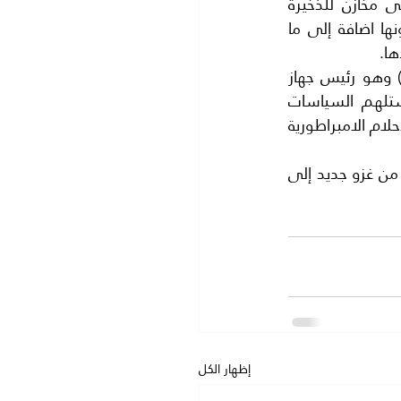
(همدان ) يحتاج إلى قاعدة جوية حقيقية فهي بحاجة إلى ورش لصيانة الطائرات وإلى مخازن للذخيرة 
والقنابل والصواريخ كما انها بحاجة إلى مسكن للطيارين والفنيين والجنود الذي يحرسونها اضافة إلى ما 
ها.
2:-ذكرت واشنطن تايمز الامريكية ان العقيدة العسكرية للقيصر الجديد لروسيا (بوتين) وهو رئيس جهاز 
الاستخبارات السوفياتية كي .جي.بي. تهدف إلى الهيمنة الروسية عل الاقاليم وتستلهم السياسات 
القيصرية في القرن التاسع عشر والاستراتيجية السوفياتية الواسعه لتبرير العودة إلى الاحلام الامبراطورية 
كل هذا جعل قادة الجيوش الايرانية وكبار القادة السياسيين يخشون من روسيا ويخافون من غزو جديد إلى 
إظهار الكل