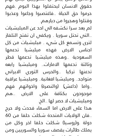
حقوق الانسان ليحتفلوا بهذا اليوم .فهم 
حرموا حق الحياة ..فاغتصبوا وجاعوا وعذبوا 
وقتلوا وهجروا من ديارهم.
لم يعد سرا نكشفه الي احد عن الميليشيات 
..التي تحتل سوريا . ويكفي ان تفتح التلفاز 
لترى وتسمع كل شيء . ميليشيات من كل 
اجناس الارض فهذه ميليشيا تدعمها 
السعودية ..وهذه ميليشيا تدعمها قطر 
وثالثة تدعمها الامارات.. وميليشيا رابعه 
تدعنها تركيا ..والحرس الثوري الايراني 
متواجد.. وميليشيا افغانية.. وميليشيا عراقية 
..واما (داعش) (والنصرة) واخواتهم فهم 
موجودون بكثافة على الارض ..هم 
وميليشيات لا حصر لها ..الخ.
هذا على الارض اما السماء فحدث ولا حرج 
..فان الولايات المتحدة شكلت حلفا من 60 
دولة .و(روسيا) شكلت حلفا اخر وكل من 
يملك طائرات يقصف سوريا والسوريين ومن 