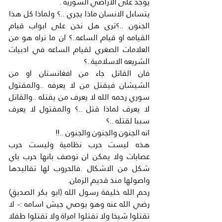
يوجد على الاراضي السورية .
يتساءل الانسان ماذا يجري ..؟ ولماذا كل هذا 
الجنون ..؟ترى هل نحن على ابواب قيام 
القيامه او قيام الساعه..؟ ان ما نراه هو من 
العلامات الصغري لقيام الساعه في ادبيات 
الشريعه الاسلامية..؟
فان القاتل جاء من افغانستان او من 
الشيشان فيقتل من لا يعرفه ..والمقتول 
سوري رحمه الله لا يعرف من يقتله ..والقاتل 
لا يعرف لماذا قتل ..؟ والمقتول لا يعرف 
سببا لقتله ..؟
انه الجنون والجنون والجنون ..!!
هذه ليست حرب نظامية وليست حرب 
عصابات ولا يمكن ان توصف بانها حرب باي 
شكل من الاشكال .فالحروب لها تقاليدها 
واصولها منذ قديم الزمان.
رحم الله خليفة رسول الله (ابو بكر الصديق) 
رضي الله عنه وهو يوصي جيش اسامه :- لا 
تقتلوا شيخا ولا تقتلوا امراة ولا تقتلوا طفلا 