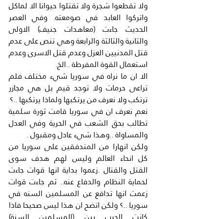
ولا تقطعوا شجرة ولا تقتلوا حيوانا الا لماكل 
واتركوا العابد في صومعته. وفي العصر 
الحديث جاءت (معاهدات جنيف) الاولى 
والثانية والثالثة والرابعة وهي تنص على عدم 
قتل المدنيين العزل وعدم قتل الاسرى وعدم 
استعمال القوة المفرطة ..الخ.
الا ان ما نراه في سوريا شيء مختلف فلم 
تراعى حرمات ولا توجد قيم بل هي مجازر 
ترتكب ولا نعرف من يرتكبها ولماذا يرتكبها ..؟
نعم نعرف ان في سوريا قامت ثورة سلمية 
تطالب بحق الشعب في الحرية وفي العدل 
والمساواة ..وهذا شيء عادل ومقبول .
ولكن انهارا من المتدفقين على سوريا من 
كل انحاء العالم وليس لهم هدف سوى 
القتل والقتال .زعموا بداية انها قوات جاءت 
لحماية النظام والدفاع عنه.. ثم جاءت قوات 
زعمت انها تدافع عن المسلمين السنه في 
سوريا ..؟ ولكن اتضح ان هذا ليس صحيحا فاذا 
كانت الحرب بين (المسلمين السنة) 