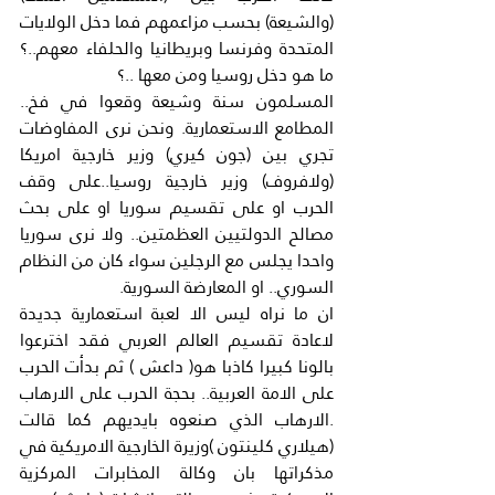
(والشيعة) بحسب مزاعمهم فما دخل الولايات 
المتحدة وفرنسا وبريطانيا والحلفاء معهم..؟
ما هو دخل روسيا ومن معها ..؟
المسلمون سنة وشيعة وقعوا في فخ.. 
المطامع الاستعمارية. ونحن نرى المفاوضات 
تجري بين (جون كيري) وزير خارجية امريكا 
(ولافروف) وزير خارجية روسيا..على وقف 
الحرب او على تقسيم سوريا او على بحث 
مصالح الدولتيين العظمتين.. ولا نرى سوريا 
واحدا يجلس مع الرجلين سواء كان من النظام 
السوري.. او المعارضة السورية.
ان ما نراه ليس الا لعبة استعمارية جديدة 
لاعادة تقسيم العالم العربي فقد اخترعوا 
بالونا كبيرا كاذبا هو( داعش ) ثم بدأت الحرب 
على الامة العربية.. بحجة الحرب على الارهاب 
.الارهاب الذي صنعوه بايديهم كما قالت 
(هيلاري كلينتون )وزيرة الخارجية الامريكية في 
مذكراتها بان وكالة المخابرات المركزية 