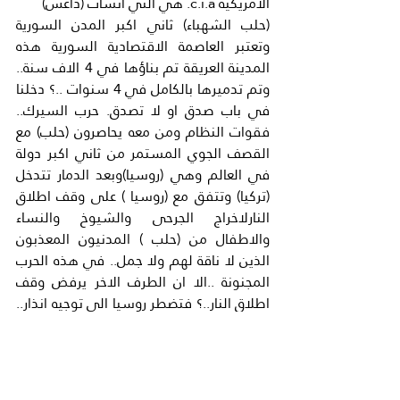
الامريكية c.i.a. هي التي انشات (داعش)
(حلب الشهباء) ثاني اكبر المدن السورية 
وتعتبر العاصمة الاقتصادية السورية هذه 
المدينة العريقة تم بناؤها في 4 الاف سنة.. 
وتم تدميرها بالكامل في 4 سنوات ..؟ دخلنا 
في باب صدق او لا تصدق. حرب السيرك.. 
فقوات النظام ومن معه يحاصرون (حلب) مع 
القصف الجوي المستمر من ثاني اكبر دولة 
في العالم وهي (روسيا)وبعد الدمار تتدخل 
(تركيا) وتتفق مع (روسيا ) على وقف اطلاق 
النارلاخراج الجرحى والشيوخ والنساء 
والاطفال من (حلب ) المدنيون المعذبون 
الذين لا ناقة لهم ولا جمل.. في هذه الحرب 
المجنونة ..الا ان الطرف الاخر يرفض وقف 
اطلاق النار..؟ فتضطر روسيا الي توجيه انذار.. 
بانها سوف تضرب مواقع اي طرف يطلق النار 
على الخارجين من بلدهم الي المجهول.
يبدو ان روسيا تعرضت لضغط كبير من 
العالم.. بانها ارتكبت مجازر في (حلب) فهي 