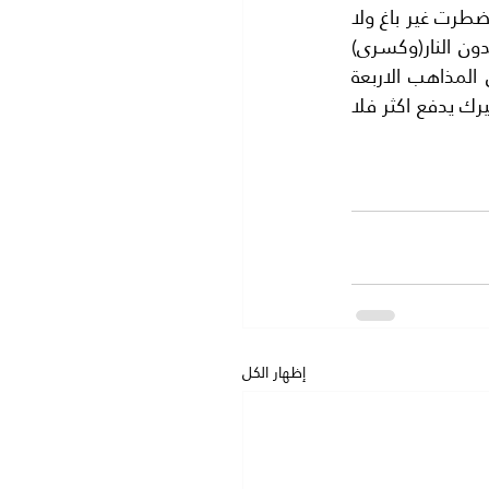
ابتعد عن السياسة ولا تكتب فيها خاصة وان الاعلام (الفارسية)تعلو ولا يعلى عليها واذا اضطرت غير باغ ولا 
عاد فانحني لهم قليلا ..فهم لا يجبرونك على الركوع. فهم الان ليسووا (مجوسا) يعبدون النار(وكسرى) 
قتل من زمن الفتح الاسلامي. بل يقولون انهم (مسلمون )ولكن بمذهب مختلف عن المذاهب الاربعة 
التي تعرفها .فعليك احترام قولهم وقوانينهم. والا فان ما سوف تكتبه لن ينشر.. لان غيرك يدفع اكثر فلا 
إظهار الكل