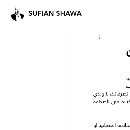
SUFIAN SHAWA
لا تكتب عن الحكومات والدول في الصحف العالمية .. الم تعلم ان الاقتراب من هذا هو 
خط احمر.. والكتابة عنها ممنوع ممنوع ممنوع ..حتى لو كان تقديم تهنئه اوتقديم واجب 
العزاء .تذكر دائما انك من عربي فلسطيني وهذا تاج على راسك يكفيك .فانا اعجب من تصرفاتك يا ولدي 
.ولكن احترم قوانين الصحافه الالكترونية واعلم انها تسير بالكهرباء وهي تختلف عن الكتابة في الصحافة 
لقد كبرت وكتبت في معظم الصحف العالمية.. فلماذا لا تعرف ان الكتابة عن رغبة احياء الخلافة العثمانية او 