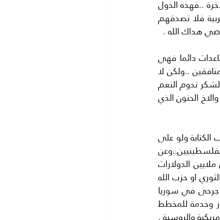
احياء الامبراطورية الفارسية هو معصية ..فلا ترتكبها والا فانت تؤثم.. في الدنيا وفي الاخرة ..فهذه الدول 
تطمع في مساعدة الاخرين ولكن الاعداء يقولون انهم يرغبون في جزء من الكعكة العربية فلا تصدقهم 
اصي هداك الله .
كن اديبا في كتاباتك واذكر المانحين بكل خير..(ايران) تمدنا بالسلاح (وتركيا) تمدنا بالمساعدات دائما فهي 
التي تطعمنا وتكسينا وتعطينا..انا لا اوصيك ان تكون منافقا ..فالدول المانحة لا تحب المنافقين ..ولكن لا 
مانع من اعادة الخير الى اهله ..وذكر الفضل لمن فعله ..مع قليل من الحمد الا تعلم انه بالشكر تدوم النعم 
..؟فتذكرالله ولا تنس كثرة الحمد والشكر الى الله اولا والى (ايران)ثانيا فهي الام الرؤوم والاخ الحنون الذي 
انا اعرف انك (غزاوي) وعقلك عنيد ولكنك تؤمن بحرية الراي والتعايش مع الاخر ولكنك تحب الكتابة ولو على 
حجر..باللغة العربية والانجليزية.. فاكتب عن هجوم الطائرات الاسرائيلية على اللاجئين الفلسطينيين..وعن 
المظاليم اهل((اليمن)الذين يتباكى عليهم الشيخ حسن نصر الله في خطاباته.واكتب عن ملايين الدولارات 
التي تدفعها الدول لاشعال النيران في سوريا والعراق..المهم ان تبتعد عن ذكر الحرس الثوري او حزب الله 
او ميليشيا ابو الفضل العباس فهم اصدقاؤنا واخواننا في الدين فليس هناك قتلى او جرحى في سوريا 
..ولا في العراق ولا تقلد الاخرين واذا كتبت شيئا مما يقوله (اعداء الاسلام ) فهو تكرار وخدمة للمخطط 
الامريكي الصهيوني الاسرائيلي. فانت يا بني ما زلت صغيرا لا تعرف دهاليز السياسة الامريكية والروسية . 