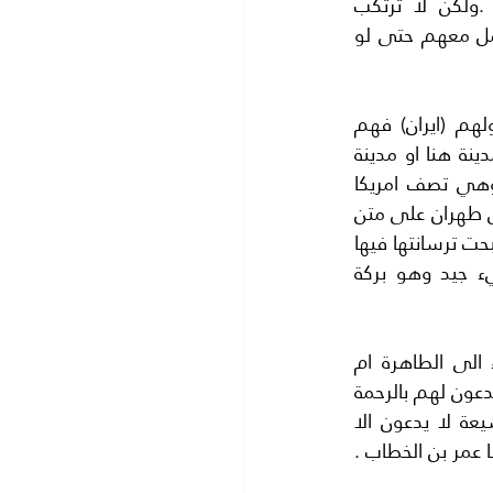
(داعش) وهذه (بوكوحرام)..الخ. اكتب عنهم ما تعرفه بامانتك التي يعرفها الجميع .ولكن لا ترتكب 
جريمة..فليس للارهابيين علاقة (بايران) الاسلامية على الاطلاق..فهي منزهة عن التعامل معهم حتى لو 
ان عدونا اسرائيل فهم الذين اغتصبوا ارضنا اما من يقاتلون في سوريا والعراق وتمولهم (ايران) فهم 
اشراف حتى لو سقطت قذيفة هنا او قذيفة هناك فهذا لا قيمة له حتى لو دمرت مدينة هنا او مدينة 
هناك فالحمد لله المدن كثيرة فيا بني اكتب عن التضحية والفداء ولا تصدق (ايران) وهي تصف امريكا 
(بالشيطان الاكبر )واسرائيل (بالشيطان الاصغر)هذه مقولة الامام الخميني عندما جاء الى طهران على متن 
طائرة فرنسية واعلن عن تصدير الثورة الى البلاد العربية فاسرائيل باقية وتزداد قوة ..واصبحت ترسانتها فيها 
القنابل الذرية ..فلا ترتكب خطيئة الدعاء على اسرائيل. فان الدعاء على اسرائيل شيء جيد وهو بركة 
اياك ثم اياك ان ترتكب الفاحشة الكبرى.. وهي انتقاد ما يقوله (الايرانيون) من دعاء الى الطاهرة ام 
المؤمنين( السيدة عائشة) ولا تتعرض لدعاء الايرانيين الي (الخلفاء الراشدين) فهم دائما يدعون لهم بالرحمة 
والمغفرة ولكن الجهلة عندنا لا يعرفون اللغة الايرانية..فيقولون عكس ذلك ولكن الشيعة لا يدعون الا 
 عمر بن الخطاب .