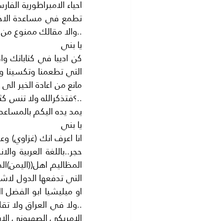
..والا مقالك ممنوع من ر
يا بني
يمد يده اليكم بالمساعدا
يا بني