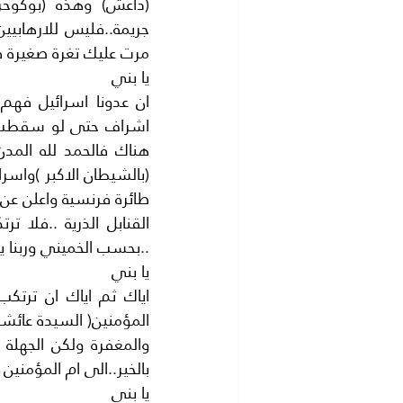
مرت عليك تغرة صغيرة ف
يا بني
..بحسب الخميني وربنا 
يا بني
بالخير..الى ام المؤمني
يا بني