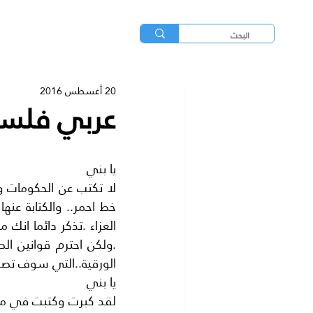
20 أغسطس 2016
عربي فلسط
يا بني
الورقية..التي سوف تصب
يا بني