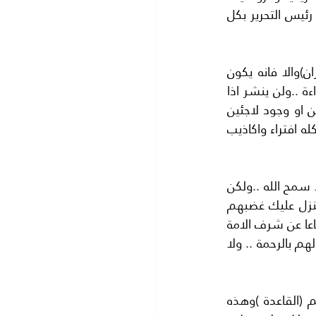
فان مقالك هذا اذا تجاوزت الخطوط الحمر فانه لا محالة سوف يلقى في سلة مهملات رئيس التحرير بكل 
تعلم ان الذهاب في الافق البعيد وتحليل ما تراه على الارض ..يجب ان يكون حبا لـ(ايران)والا فانه يكون 
تحليلا حراما . ويكون تحليلك عبثا يجب الا يضيع احد وقته في قراءته فهو لا يستحق القراءة ..ولن ينشر اذا 
لم يكن يحمل شعورا بالحب العنيف الى (ايران)ودعك عن مزاعمهم بوجود قتلى سوريين او وجود لاجئين 
سوريين..في اوروبا فهل يعقل ان يترك المواطنون وطنهم ويهاجرون الى اوروبا..؟ هذا كله افتراء واكاذيب 
انا لم لم اطلب منك ان تقدس الميليشيات التي تقاتل دفاعا عن (الرئيس بشار الاسد)لا سمح الله ..ولكن 
نصحتك الا تغضب (ايران )التي تمد المقاتلين الشجعان بالمال والسلاح خفت عليك ان ينزل عليك غضبهم 
وهو شديد وتتعرض للحرمان .. فلا تتعد الحدود.. واذكر الشهداء الابرار الذين سقطوا دفاعا عن شرف الامة 
العربية ..وكرامتها وعرضها في سوريا والعراق واليمن ولبنان وليبيا والقائمة تطول وادعو لهم بالرحمة .. ولا 
دنيا الله واسعة وشلالات الدماء في كل مكان فهذه اشهر علامات الارهاب في العالم (القاعدة )وهذه 