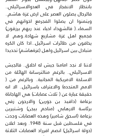
بانتظار الانفجار في العدوالاسرائيلي.. 
فالرجال يصلون العصر على ارض غزة هاشم.. 
ويتمنوا ان يصلوا الفجرمع اخوانهم في 
السماء..( فالشهداء احياء عند ربهم يرزقون) 
فجميع اهل غزة مشاريع شهادة..وهم. لا 
يخافون من طائرات اسرائيل...اذا كان الكره 
متبادل بين اسرائيل واهل (غزةهاشم) تحديدا 
.
لاننا لا نجد امامنا جيش له اخلاق.. فالجيش 
الاسرائيلي.. بالرغم منالترسانة الهائلة من 
الاسلحة الامريكية المجانية.. وبالرغم من ( 
الامم المتحده) والاعتراف باسرائيل.. الا انه 
حقيقة عبارة عن ( ثلاث عصابات) هي الهاجاناة 
بزعامة (دافيد بن جورين) والارجون زفي 
برئاسة الارهابي (مناحم بيجن) وشتيرين 
بزعامة (اسحق شامير) وهذه العصابات وجدت 
في فلسطين قبل سنة 1948. وبعد اعلان 
(دولة اسرائيل) انصم افرراد العصابات الثلاثة 