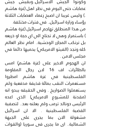
وكونوا الجيش الاسرائيل..وبقيش جيش 
عصابات حتى اليوم في نظر اهل (غزة هاشم 
.) وليس غريبا ان اصبح زعماء العصابات الثلاثة 
رؤساء وزازة اسرائيل.. في فترات مختلفة.
من هذا المنطلق تهاجم اسرائيل (غزة هاشم 
) باستمرار وهي لا تحتاج الي اي حجة او ذريعه 
بل ترتكب المجازر الوحشية.. امام نظر العالم 
كله وتجد (الفيثو الامريكي) يحميها دائما في 
مجلس الامن .
ان الهجوم الاخير على (غزة هاشم) امس 
بالطائرات اف 16 لان رجال المقاومة 
الفلسطينية في غزة هاشم امطروا 
مستعمرات النقب بمائة قذيفة مدفعية ولم 
يستعملوا الصواريخ . وفي الحقيقه يبدو انه 
(مقدنة للمشروع الامريكي) الذي اعده 
الرئيس دونالد ترمب ولم يعلنه بعد.. لتصفية 
القضية الفلسطينية . الا ان اسرائيل 
مشغولة الان بما يجري على الجبهة 
الشمالية.. اي ما يجري في سوريا (والقوات 