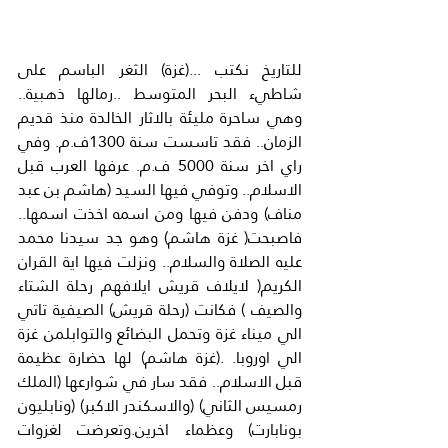
للتاريخ نكتب ...(غزة) الثغر الباسم على 
شاطيء البحر المتوسط ..رمالها ذهبية.. 
وهي ساحرة مليئة بالاثار الخالدة منذ قديم 
الزمان.. فقد تاسست سنة 1300ف.م. وفي 
راي اخر سنة 5000 ف.م. عرفها العرب قبل 
الاسلام.. وتوفي فيها السيد (هاشم بن عبد 
مناف) ودفن فيها ومن اسمه اخذت اسمها.. 
فاصبحت( غزة هاشم) وهو جد سيدنا محمد 
عليه الصلاة والسلام.. ونزلت فيها اية القران 
الكريم( لايلاف قريش ايلافهم رحلة الشتاء 
والصيف ) فكانت (رحلة قريش) الصيفية تاتي 
الي ميناء غزة وتحمل البضائع والتوابلمن غزة 
الي اوروبا. .(غزة هاشم) لها حضارة عظيمة 
قبل الاسلام.. فقد سار في شوارعها (الملك 
رمسيس الثاني) (والاسكندر الاكبر) (ونابليون 
بونابارت) وعظماء اخرين.وتعرضت لغزوات 