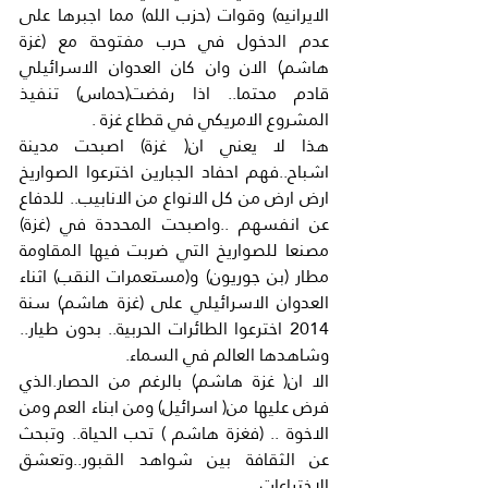
الايرانيه) وقوات (حزب الله) مما اجبرها على 
عدم الدخول في حرب مفتوحة مع (غزة 
هاشم) الان وان كان العدوان الاسرائيلي 
قادم محتما.. اذا رفضت(حماس) تنفيذ 
المشروع الامريكي في قطاع غزة .
هذا لا يعني ان( غزة) اصبحت مدينة 
اشباح..فهم احفاد الجبارين اخترعوا الصواريخ 
ارض ارض من كل الانواع من الانابيب.. للدفاع 
عن انفسهم ..واصبحت المحددة في (غزة) 
مصنعا للصواريخ التي ضربت فيها المقاومة 
مطار (بن جوريون) و(مستعمرات النقب) اثناء 
العدوان الاسرائيلي على (غزة هاشم) سنة 
2014 اخترعوا الطائرات الحربية.. بدون طيار.. 
وشاهدها العالم في السماء.
الا ان( غزة هاشم) بالرغم من الحصار.الذي 
فرض عليها من( اسرائيل) ومن ابناء العم ومن 
الاخوة .. (فغزة هاشم ) تحب الحياة.. وتبحث 
عن الثقافة بين شواهد القبور..وتعشق 
الاختراعات.