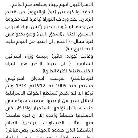
الاسرائليون انهم جبناء.وشاهدهم العالم .
الحقد والكره بين (غزة) (واليهود) من قديم 
الزمان.. لقد ورد ف التوراة (يا غزة انت محرومة 
من رحمة الرب) ولا نتصور رئيس وزراء اسرايل 
الاسبق الجنرال (اسحق رابين) وهو يدعو على 
(غزة فقال:- ( اتمنى ان اصحو من النوم فاجد 
البحر اغرق غزة)
وقالت (جولدا مائير) رئيسة وزراء اسرائيل 
السابقه:- ( ان عدونا الاكبر هو المراة 
الفلسطينية لكثرة انجابها)
(غزةهاشم) تعرضت لعدوان اسرائيلي 
مستمر منذ 1009 ثم 1912ثم 1914 ولم 
تركع الا لله .فلم تستطع القوات الاسرائلية 
احتلال شبر من اراضيها .فبقيت شوكة في 
جنب اسرائيل تؤلمها باستمرار. واذا كان في 
الاسلام( خنساء) واحدة الا ان (غزة هاشم) 
فيها مئات الخنساوات.. يربطن( الحزام 
الناسف) الذي صممه (المهندس يحي عياش) 
حول خصر ابنائهن..ويجلسن بجوار التلفاز 