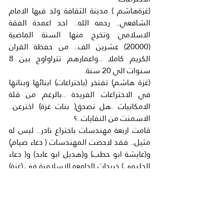
(غزةهاشم ) مدينة الثقافة ولد فيها الامام 
الشافعي.. رحمه الله.. احد اعمدة الفقة 
الاسلامي وتخرج منها السنة الماضية 
(20000) عشرين الف.. من حفظة القران 
الكريم كاملا ..واعمارهم تتراواوح بين 8 
سنوات الي 20 سنة.
(غزة هاشم) تفتخر (باختراعات) ابنائها وبناتها 
في الاختراعات الفريدة ..بالرغم من قلة 
الامكانيات .هل تصدق( بنات غزة) اخترعن.. 
الاسمنت من النفايات..؟
قامت اربعة مهندسات باختراع نادر.. ليس له 
مثيل.. فقد لاحضت المهندسات ( دعاء صيام) 
و(عايشة ابو حطب) و(هديل ابو عابد) و( دعاء 
الحليمي) خريجات الجامعه الاسلامية في (غزة) 
لاحظن وجود 1000 الف طنن من النفايات 
يوميا في (غزة ) مع منع اسرائيل الاسمنت 
والحديد ومواد البناء..بعد العدوان 
الاسرائيلي. فقمن باجراء ابحاث في (مختبر 