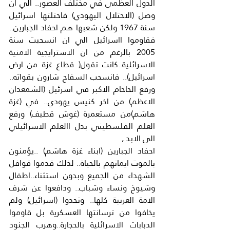
الدول العظمى في مختلف العصور.. الي ان 
وصل (الاحتلال اليهودي) فاحتلتها اسرائيل 
سنة 1967 ولكن شعبها هم احفاد الجبارين.. 
فقاوموا ااسرائيل الي ان انسحبت سنة 
2005 بالرغم من ان الاسترايجية الامنية 
الاسرائلية..كانت تقول( قطاع غزة من ارض 
اسرائيل).. فانسحب السفاح شارون بقواته.. 
ورفع الحاخام الاكبر في اسرئيل (الشمعدان 
الاعظم) من اخر كنيس يهودي.. في (غزة 
هاشم)من مستعمرة (غوش قطيف) ورفع 
العلم الفلسطيني بدل االعلم الاسرائيلي 
الي الابد ,
احفاد الجبارين (ابناء غزة هاشم) ..يؤمنون 
بالموت ايمانهم بالحياة.. لذلك قدموا قوافل 
الشهداء من الجميع وبدون استثناء..اطفال 
وشيوخ ونساء وشباب.. ودافعوا عن شرف 
الامة العربية كلها.. وتحدوا (اسرائيل) ولم 
يخافوا من ترسانتها العسكرية بل قاوموا 
الدبابات الاسرائلية بالحجارة..وهرب الجنود 