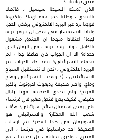
فندق دولافاب؟.
الذي تملكه السيدة سيسيل ، فاتصلا 
بالفندق ، وطلبا حجز غرفة لهما؟. ولكنهما 
فوجئا برد عبر البريد الالكتروني برفض الحجز. 
واعادا الاستفسار متى يمكن ان تتوفر غرفة 
لهما؟ اعتقادا منهما ان الفندق مشغول 
بالكامل ، ولا توجد غرفة ، في الزمان الذي 
حدداه؟ الا ان الجواب كان صاعقا جدا ، لم 
يتحمله الاسرائيلي؟ فقد جاء الجواب عبر 
البريد الالكتروني ، (نحن لا نتستقبل السياح 
الاسرائيليين ، )؟ وغضب الاسرائيلي وهاج 
وماج. واخبر صحيفة يديعوت احرونوت بالخبر 
المزعج؟ ولم تصدق الصحيفه. فهذا زلزال 
حقيقي. فكيف يجرؤ فندق صغير في فرنسا ، 
على رفض استقبال سائح اسرائيلي؟ هؤلاء 
شعب الله المختار؟ والاسرائيلي هو 
السوبرمان في هذا العصر؟ ثم ارسلت 
الصحيفة احد مراسليها في فرنسا ، الى 
الفندق ، واجرى مقابلة ، بل تحقيقا ، مع 