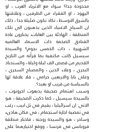
محدودة جدا؟ سواء مع الاثرياء العرب ، او 
اليهود ، او الفقراء من الطرفين ، وعلاقتها 
بالشرق الاوسط ، تكاد تكون ضئيلة جدا ، ذلك 
ان السياح الاغنياء الذين يذهبون الي تلك 
المنطقة ، الهادئة بين الغابات، يختارون عادة 
الفنادق الضخمة ذات الاسماء العالميه 
الشهيرة ، ذات الخمس نجوم؟ والسيدة 
سيسيل كانت مكتفية بما قرأته من التاريخ 
القديم من قصص الف ليلة وليلة ، والسندباد 
البحري ، وعلاء الدين ، والمصباح السحري ، 
وعلى بابا والاربعين حرامي ، فلا علاقة لها 
بالسياسة من قريب او بعيد؟.
وسبب اهتمام صحيفة يديعوت احرونوت ، 
بالسيدة سيسيل ، كما ذكرت الصحيفة ، هو 
الاتي: ان اسرائيليا ، يقيم في تل ابيب ، رغب 
في تمضية اجازة استجمام ، في مكان هادىء 
وساحر ، هو والسيدة زوجته ، فاختار منطقة 
فروبانس في فرنسا ، ووقع اختيارهما على 