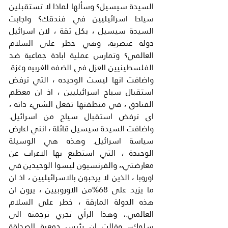
السيدة سيسيل؟ وسألها لماذا لا تستقبلين 
سياحا اسرائيليين في فندقك؟ واجابت 
السيدة سيسيل ، بكل ثقة ، لان اسرائيل 
دولة عنصرية، وهي خطر على السلام 
العالمي؟ وتمارس عملية ابادة جماعية ضد 
الفلسطينيين العزل في الضفه الغربيه وغزة. 
واضافت انها ليست الوحيده ، التي ترفض 
استقبال سياح اسرائيليين ، اذ ان معظم 
الفنادق ، في منطقتها تفعل الشيء ذاته ، 
اي ترفض استقبال سياح من اسرائيل. 
واضافت السيدة سيسيل قائلة ، انني اعارض 
سياسة اسرائيل. وهذه هي الوسيلة 
الوحيدة ، التي استطيع بها الاعراب عن 
معارضتي،، والفرنسيون ليسوا الوحيدين في 
اوروبا ، الذين لا يرحبون بالاسرائيليين ، اذ ان 
ما يزيد على 68%من الاوروبيين ، يرون ان 
هذه الدولة المارقة ، خطر على السلام 
العالمي.، وهذا الرأي تجري ترجمته الى 
سلوك،، وقالت ان رئيس جمعية الصداقة 