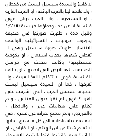
لا فاب) والسيدة سيسيل ليست من قحطان 
، ولا علاقة لها بالعرب البائدة ، او العرب العاربة 
، او المستعربة ، ولا بالعرب عربان. فهي 
فرنسية ابا عن جد ، ودماؤها فرنسية 100%؟ 
وقبل مدة ، ظهرت صورتها في صحيفة 
يديعوت احرونوت ، الاسرائيلية الواسعة 
الانتشار. ظهرت صورة سيسيل وهي لا 
تغطي شعرها بحجاب اسلامي ، او بكوفية 
فلسطينية؟ وكانت تتحدث مع مراسل 
الصحيفة ، بلغة الارض التي انجبتها ، اي باللغة 
الفرنسية، فهي لا تتكلم اللغة العربية ، ولا 
تعرفها ، كما ان السيدة سيسيل ليست 
مفتونة بشمس العرب ، التي اشرقت على 
الغرب؟ فهي لم تقرأ ديوان المتنبي ، ولم 
تطلع على هجائيات جرير ، والاخطل ، 
والفرزدق ، ولم تتمتع بقراءة غزل عنترة ، في 
ابنة عمه عبلة واضافة الي كل ما سبق ، فانها 
لا تعلم شيئا عن ابن الهيثم ، او الفارابي ، او 
الرازي؟ وربما كانت علاقتها بالشرق الاوسط ، 