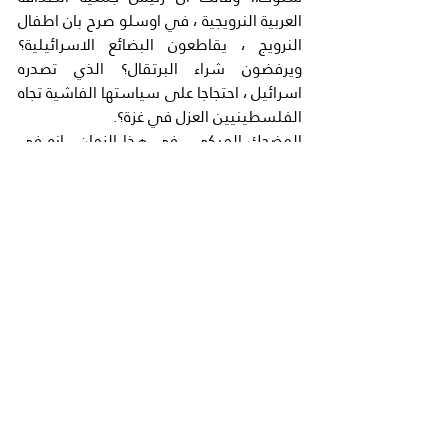
العربية النرويجية ، في اوسلو صرح بان اطفال 
النرويج ، يقاطعون البضائع الاسرائيلية؟ 
ويرفضون شراء البرتقال؟ الذي تصدره 
اسرائيل ، احتجاجا على سياستها الفاشية تجاه 
الفلسطينيين العزل في غزة؟.
المضحك المبكي ، في هذا الزمان ، انه في 
الوقت الذي ترفض فيه سيسيل ، استقبال 
الاسرائيليين في فندقها ، ويقاطع اطفال 
النرويج ، البضائع الاسرائيلية ، احتجاجا على 
حرب الابادة الاجرامية التي شنتها اسرائيل 
على غزة هاشم؟ ، الا ان الفنادق العربية ، 
تفتح ابوابها على مصراعيها للسياح 
الاسرائيليين ، مع الترحيب الشديد ، ومع 
الحراسة ايضا ، اما الاسواق العربية فان 
البضائع الاسرائيلية تملأ المحلات وتملأ 
المخازن بعد ان ملأت بطوننا والحمد لله.
يا سيدة مارسيل ، ويا اطفال النرويج الصغار ، 
ليس بينكم من كان ينشد ، بلاد العرب 