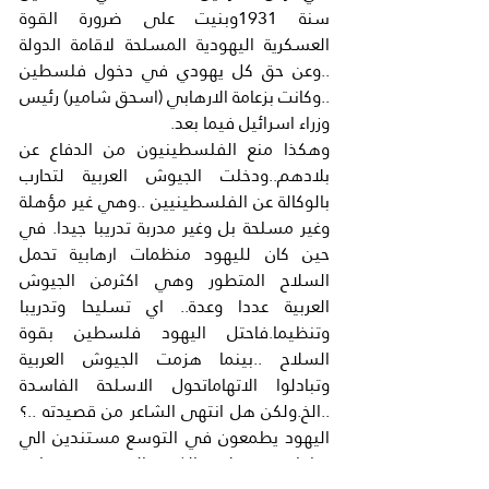
سنة 1931وبنيت على ضرورة القوة 
العسكرية اليهودية المسلحة لاقامة الدولة 
..وعن حق كل يهودي في دخول فلسطين 
..وكانت بزعامة الارهابي (اسحق شامير) رئيس 
وزراء اسرائيل فيما بعد.
وهكذا منع الفلسطينيون من الدفاع عن 
بلادهم..ودخلت الجيوش العربية لتحارب 
بالوكالة عن الفلسطينيين ..وهي غير مؤهلة 
وغير مسلحة بل وغير مدربة تدريبا جيدا. في 
حين كان لليهود منظمات ارهابية تحمل 
السلاح المتطور وهي اكثرمن الجيوش 
العربية عددا وعدة.. اي تسليحا وتدريبا 
وتنظيما.فاحتل اليهود فلسطين بقوة 
السلاح ..بينما هزمت الجيوش العربية 
وتبادلوا الاتهاماتحول الاسلحة الفاسدة 
..الخ.ولكن هل انتهى الشاعر من قصيدته ..؟
اليهود يطمعون في التوسع مستندين الي 
خرافات وخزعبلات الكتب اليهودية ومنها :- 