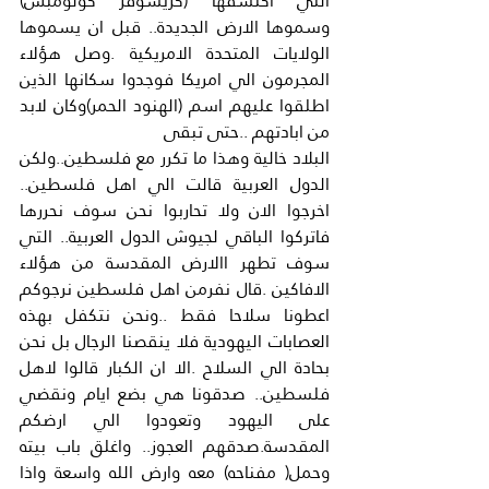
التي اكتشفها (كريسوفر كولومبس) 
وسموها الارض الجديدة.. قبل ان يسموها 
الولايات المتحدة الامريكية .وصل هؤلاء 
المجرمون الي امريكا فوجدوا سكانها الذين 
اطلقوا عليهم اسم (الهنود الحمر)وكان لابد 
من ابادتهم ..حتى تبقى
البلاد خالية وهذا ما تكرر مع فلسطين..ولكن 
الدول العربية قالت الي اهل فلسطين.. 
اخرجوا الان ولا تحاربوا نحن سوف نحررها 
فاتركوا الباقي لجيوش الدول العربية.. التي 
سوف تطهر االارض المقدسة من هؤلاء 
الافاكين .قال نفرمن اهل فلسطين نرجوكم 
اعطونا سلاحا فقط ..ونحن نتكفل بهذه 
العصابات اليهودية فلا ينقصنا الرجال بل نحن 
بحادة الي السلاح .الا ان الكبار قالوا لاهل 
فلسطين.. صدقونا هي بضع ايام ونقضي 
على اليهود وتعودوا الي ارضكم 
المقدسة.صدقهم العجوز.. واغلق باب بيته 
وحمل( مفناحه) معه وارض الله واسعة واذا 