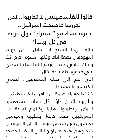
قالوا للفلسطينيين لا تحاربوا.. نحن 
نحررها فاصبحت اسرائيل..
 دعوة عشاء مع “سفراء” دول عربية 
في تل ابيب!؟
قالوا لهذا الشيخ لا تقاتل.. نحن نهزم 
اليهودفي بضعة ايام وكلها اسبوع اخرج انت 
واترك الباقي علينا ..ورحم الله الشاعرالمصري 
على محمود طه عندما قال :-
اخي قم الي قبلة المشرقين.. لنحمي 
الكنيسة والمسجدا
كانت المعارك ضارية بين العرب الفلسطينيين 
واليهود الذين جاؤا بكل وقاحة ليستعمروا 
الارض .ويطردوا اهلها وكانهم نسخة من 
الامريكيين فقد كانوا بلطجية ومجرمين 
يعيشون في سجون اوروبا ..الا ان الاوروبيين 
شحنوهم بعيدا عن اوروبا الي الارض الجديده 