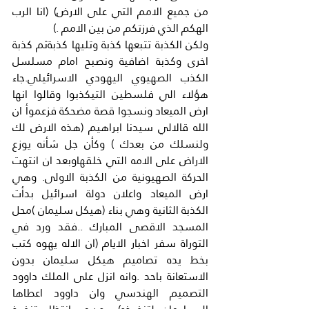
من جميع الامم التي على الارض) (انا الرب 
الهكم الذي فرزتكم من بين الامم .)
ولكن الكذبة تتبعها كذبة وتليها كذبةثم كذبة 
اخرى وكذبة اضافية ونصبح امام مسلسل 
الكذب الصهيوي اليهودي الاسرائيلي.جاء 
هؤلاء الي فلسطين التيكذبوا وقالوا انها 
ارض الميعاد ونسجوا قصة مضحكة فزعموأ ان 
الله قالالي سيدنا ابراهيم (هذه الارض لك 
ولنسلك من بعدك ) وكأن جل شأنه يوزع 
الاراض على الامه التي خلقهاوبعد ان انتهت 
الحركة الصهيونية من الكذبة الاولى. وهي 
ارض الميعاد واعلان دولة اسرائيل بدأت 
الكذبة الثانية وهي بناء (هيكل سليمان )محل 
المسجد الاقصى المبارك ..فقد ورد في 
التوراة سفر اخبار الايام (ان الاله يهوه كتب 
بخط يده تصاميم هيكل سليمان بدون 
الاستعانة باحد .وانه انزل على الملك داوود 
التصميم الهندسي وان داوود اعطاها 