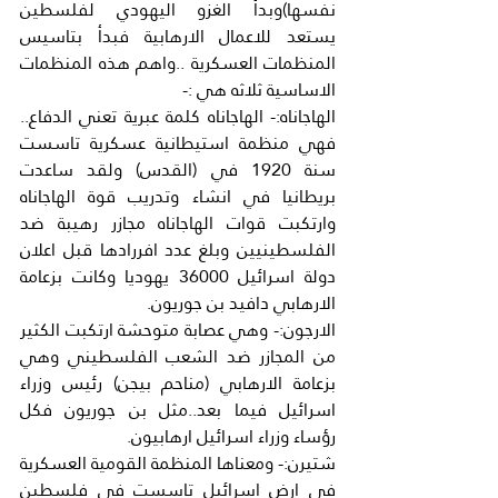
نفسها)وبدأ الغزو اليهودي لفلسطين 
يستعد للاعمال الارهابية فبدأ بتاسيس 
المنظمات العسكرية ..واهم هذه المنظمات 
الاساسية ثلاثه هي :-
الهاجاناه:- الهاجاناه كلمة عبرية تعني الدفاع.. 
فهي منظمة استيطانية عسكرية تاسست 
سنة 1920 في (القدس) ولقد ساعدت 
بريطانيا في انشاء وتدريب قوة الهاجاناه 
وارتكبت قوات الهاجاناه مجازر رهيبة ضد 
الفلسطينيين وبلغ عدد افررادها قبل اعلان 
دولة اسرائيل 36000 يهوديا وكانت بزعامة 
الارهابي دافيد بن جوريون.
الارجون:- وهي عصابة متوحشة ارتكبت الكثير 
من المجازر ضد الشعب الفلسطيني وهي 
بزعامة الارهابي (مناحم بيجن) رئيس وزراء 
اسرائيل فيما بعد..مثل بن جوريون فكل 
رؤساء وزراء اسرائيل ارهابيون.
شتيرن:- ومعناها المنظمة القومية العسكرية 
في ارض اسرائيل تاسست في فلسطين 