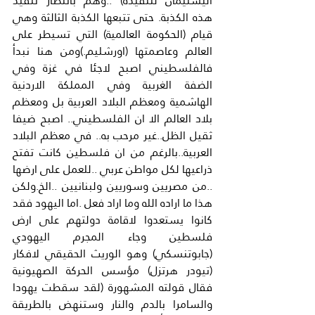
اليسليمان لتنفيذه) ..وهم بانتظار تنفيذ 
هذه الكذبة. حتى تتبعها الكذبة الثالثة وهي 
قيام (الحكومة العالمية) التي تسيطر على 
العالم وعاصمتها (اورشليم.)ومن هنا نبدأ 
فالفلسطيني اصبح لاجئا في غزة وفي 
الضفة الغربية وفي المملكة الاردنية 
الهاشمية ومعظم البلاد العربية بل ومعظم 
بلاد العالم الا ان الفلسطيني.. اصبح ضيفا 
ثقيل الظل..غير مرحب به.. في معظم البلاد 
العربية..بالرغم من ان فلسطين كانت تفتح 
ذراعيها لكل مواطن عربي ..للعمل على ارضها 
..من مصريين وسوريين ولبنانيين ..الخ.ولكن 
هذا ما اراده الله وما اراد فعل .اما اليهود فقد 
كانوا يستعدوا لاقامة دولتهم على ارض 
فلسطين وجاء المجرم اليهودي 
(جابوتنسكي) وهو الوريث الحقيقي لافكار 
(تيودر هرتزل) مؤسس الحركة الصهيونية 
فقال قولته المشهورة (لقد سقطت يهودا 
والسامرا بالدم والنار وستنهض بالطريقة 