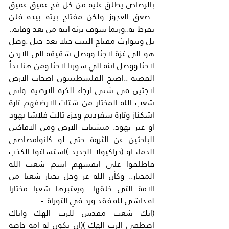
بالرصاص يطلق عليه من كل فج عميق عميق 
..صعق العجوز ولكن مفتاح بيته بيده فلن 
يفرط به..وربما سوف يرثه ابنه من بعد وفاته.. 
بل ويتوارث مفتاح البيت جيلا بعد جيل .وصل 
هو الي غزة لاجئا ووصل شقيقه الي الاردن 
لاجئا ووصل ابنه الي سوريا لاجئا ومن هنا بدأ 
القضية ..اصبح الفلسطينيون اصحاب الارض 
لاجئين في شتى ارجاء الكرة الارضية .واتي 
شعب الله المختار من شتات الارضفهم تارة 
اشكناز وتارة سفرديم وجزء ثالث فلاشا يهود 
او غير يهود. منشتات الارض ومن الافاكين 
الباحثين عن الثروة حتى لو كانوامصاصي 
الدماء او (دراكيولا الجديد )استساغوا الكذب 
فاطلقوا على انفسهم اسم شعب الله 
المختار.. وكأن الله عز وجل يختار شعبا من 
الامة التي خلقها ..ويعتبرها شعبا مختارا 
له.حاشى لله فقد ورد في التوراة :-
(انك شعب مقدس للرب الهك واياك 
اصطفى الرب الهك )(ان تكون له امة خاصة 