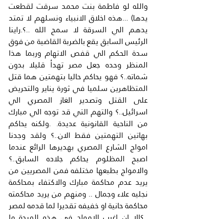
والله لو فاطمة بنت محمد سرقت لقطعت 
يدها) ...هذه اخلاق الانبياء ونسلهم لا تمتد 
يدهم الي السرقة لا سمح الله ..؟.راينا 
الرئيس السابق يقع بالضربة القاضية من فوق 
سدة الحكم الي قفص الاتهام وربما هذا 
المنظر وحده جعل مصر تهدأ قليلا بدون 
شماته..؟ فهو يحاكم حاليا بتهمتين هما قتل 
المتظاهرين سلميا في ثورة يناير والتحريض 
على القتل وتصدير الغاز المصري الي 
اسرائيل..؟ والتهم التي قد توجه الي مبارك 
من الناحية القانونية عديدة. .ولكنه يحاكم 
بهاتين التهمتين فقط الان..؟ ولقد وجدنا 
امواج الشارع المصري بهديرها الرائع عندما 
اصبح المظلوم يحاكم جلاده السابق..؟ 
والامواج بطبعها مختلفه فمن المصريين من 
يريد عدم محاكمة مبارك والاكتفاء بمحاكمة 
نجليه علاء وجمال .. ومنهم من يريد محاكمته 
محاكمة حانية او خفيفه تقديرا لما قدمه لمصر 
..؟الا ان اغرب الامواج في هذه المرحة ما 