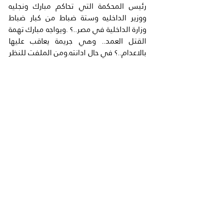
رئيس المحكمة التي تحاكم مبارك ونجليه 
ووزير الداخليه وستة ضباط من كبار ضباط 
وزارة الداخلية في مصر..؟ .ويواجه مبارك تهمة 
القتل العمد.. وهي جريمة يعاقب عليها 
بالاعدام..؟ في حال ادانته.ومن الملفت للنظر 
ما نقله التلفزيون المصري من مواطنين في 
الشارع.. فهم يتساءلون لماذا هذا الاهتمام 
المبالغ.. فيه في الحرص على صحة الرئيس 
المخلوع..؟ والحرص على سلامته؟فقال احد 
المارين في الشارع لم يرحمنا مبارك فلماذا 
كل هذه العناية به ؟ ومن اطرف ما قالته 
سيدة مصرية..في الشارع المصري الي 
التلفزيون ( والله لو اكلوا ..وسابونا ناكل.. كان 
معملناش حاجه.. لكن لم يتركوا لنا رغيف 
الخبز..؟
جريدة الدستور
2011