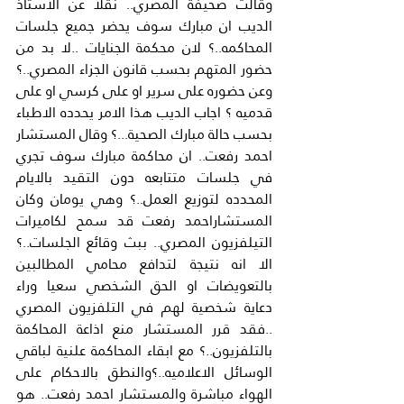
وقالت صحيفة المصري.. نقلا عن الاستاذ 
الديب ان مبارك سوف يحضر جميع جلسات 
المحاكمه..؟ لان محكمة الجنايات ..لا بد من 
حضور المتهم بحسب قانون الجزاء المصري..؟ 
وعن حضوره على سرير او على كرسي او على 
قدميه ؟ اجاب الديب هذا الامر يحدده الاطباء 
بحسب حالة مبارك الصحية...؟ وقال المستشار 
احمد رفعت.. ان محاكمة مبارك سوف تجري 
في جلسات متتابعه دون التقيد بالايام 
المحدده لتوزيع العمل..؟ وهي يومان وكان 
المستشاراحمد رفعت قد سمح لكاميرات 
التيلفزيون المصري.. ببث وقائع الجلسات..؟ 
الا انه نتيجة لتدافع محامي المطالبين 
بالتعويضات او الحق الشخصي سعيا وراء 
دعاية شخصية لهم في التلفزيون المصري 
..فقد قرر المستشار منع اذاعة المحاكمة 
بالتلفزيون..؟ مع ابقاء المحاكمة علنية لباقي 
الوسائل الاعلاميه..؟والنطق بالاحكام على 
الهواء مباشرة والمستشار احمد رفعت.. هو 