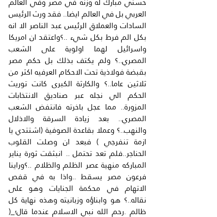
حسني مبارك له وزنه في مصر وفي العالم 
العربي بل في العالم ايضا.. فقد ورث الرئيس 
السادات والعملاق الرئيس عبد الناصر الا انه 
بكل الم فرط بكل شيء ..؟واعتقد ان امريكا 
واسرائيل لهما اولوية على الشعب 
المصري..؟ ولم يكتف بذلك بل حكم مصر 
بقبضة فولاذية تحت الاحكام العرفيه اكثر من 
ثلاثين عاما..؟ والكارثة الكبرى كانت توريث 
الحكم الي نجله عبر صناديق الانتخابات 
المزورة.. مما عجل باخرته فانتفض الشعب 
المصري.. بعد زيادة السرقة والاذلال 
والنهب..؟ وعملا بقاعدة الصوفية (اشتتدي يا 
ازمة تنفرجي ) فبعد ان وصلت القلوب 
الحناجر..فلم تعد تحتمل .. انبثقت ثورة يناير 
المباركه منهية عصر الظلم والظلام ..؟وراينا 
فرعون مصر يسقط ..واذا به في قفص 
الاتهام في محكمة الجنايات وهو على 
نقاله..؟ هو وابناؤه وزبانيته وهذه نهاية كل 
ظالم .رحم الله نبي الاسلام عندما قال؛_( 