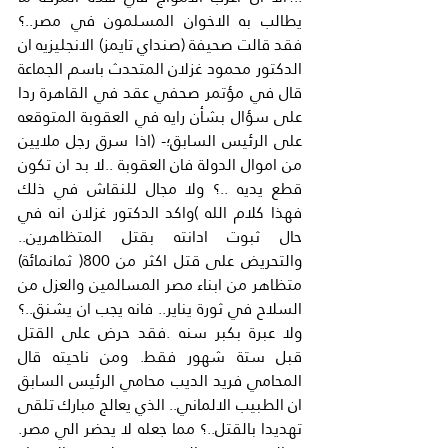
يطالب به الاخوان المسلمون في مصر..؟ 
فقد قالت صحيفة (صنداي تايمز) الانجليزيه ان 
الدكتور محمود غزلان المتحدث باسم الجماعة 
قال في مؤتمر صحفي عقد في القاهرة ردا 
على سؤال بشأن رايه في العقوبة المتوقعه 
على الرئيس السابق؛- (اذا سرق رجل ملايين 
من اموال الدولة فان العقوبة ..لا بد ان تكون 
قطع يديه ..؟ ولا مجال للنقاش في ذلك 
فهذا كلام الله )واكد الدكتور غزلان انه في 
حال ثبوت ادانته بقتل المتظاهرين.. 
والتحريض على قتل اكثر من 800( ثمانمائة) 
متظاهر من ابناء مصر المسالمين والعزل من 
السلاح في ثورة يناير.. فانه يجب ان يشنق..؟ 
ولا عبرة بكبر سنه .فقد حرض على القتل 
قبل ستة شهور فقط. ومن ناحيته قال 
المحامي فريد الديب محامي الرئيس السابق 
ان الطبيب الالماني.. الذي يعالج مبارك تلقى 
تهديدا بالقتل..؟ مما جعله لا يحضر الي مصر. 