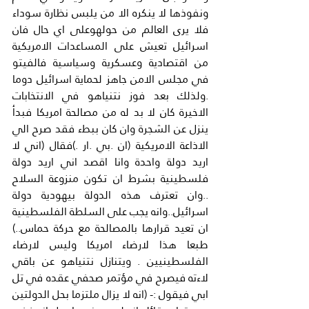
ونفوذها لا ينكره الا من يلبس نظارة سوداء 
فلا يرى العالم من حولهوعلى اي حال فان 
اسرائيل تعيش على المساعدات الامريكية 
من اقتصادية وعسكرية وسياسية فالفيتو 
في مجلس الامن جاهز لحماية اسرائيل دوما 
.ولذلك بعد فوز نتنياهو في الانتخابات 
الاخيرة كان لا بد له من مصالحة امريكا فبدأ 
ينزل عن الشجرة وان كان ببطء فقد صرح الي 
الاذاعة الامريكية (ان .بي .ار .)فقال (اني لا 
اريد دولة واحدة وانا اقصد اني اريد دولة 
فلسطينية بشرط ان تكون منزوعة السلاح 
..وان تعترف هذه الدولة بيهودية دولة 
اسرائيل..وانه يجب على السلطة الفلسطينية 
ان تعيد قرارها بالمصالحة مع حركة حماس..) 
طبعا هذا لارضاء امريكا وليس لارضاء 
الفلسطينيين . ويتنازل نتنياهو عن باقي 
لاءته فيصرح في مؤتمر صحفي عقده في تل 
ابي فيقول :- (انه لا يزال ملتزما بحل الدولتين 