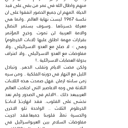
منهم واطال الله في عمر من بقي على قيد 
الحياة .المهم ان جميع الحضور اتفقوا على ان 
نكسة 1967 ليست نهاية العالم ..وانما هي 
معركة خسرناها ..وسوف يستمر النضال 
والامة العربية لن تموت .وخرج المؤتمر 
بقرارات مهمة اطلق عليها (لاءات الخرطوم) 
وهي :- لا صلح مع العدو الاسرائيلي ..ولا 
مفاوضات مع العدو الاسرائيلي ..ولا اعتراف 
بدولة العصابات الاسرائلية ..!
ولكن مضت الايام وتقلب الدهر.. وتبادل 
الليل مع النهار في دورته الفلكية .. ومن سره 
زمن ساءته ازمان .فهل صمدت هذه الللاءات 
الثلاثة في وجه الاعاصير التي اجتاحت العالم 
العربيبعد ذلك ..؟الالم في الصدور ولم نعد 
نخشى على القلوب.. فقد انهارت( لاءات) 
الخرطوم الثلاث .. الواحدة تلو الاخرى 
والحسرة تملأ قلوبنا جميعا.فقد اجريت 
مفاوضات السلام بين العربواسرائيل في 