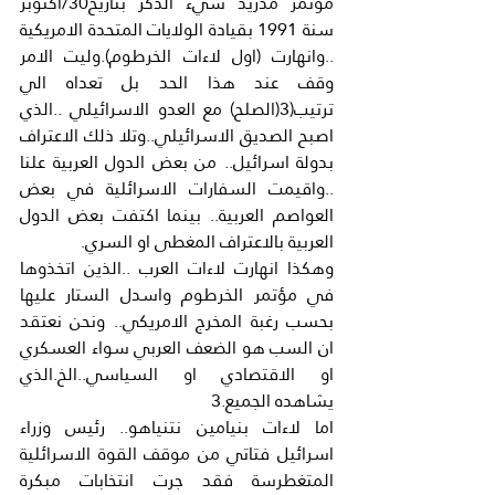
مؤتمر مدريد سيء الذكر بتاريخ30/اكتوبر 
سنة 1991 بقيادة الولايات المتحدة الامريكية 
..وانهارت (اول لاءات الخرطوم).وليت الامر 
وقف عند هذا الحد بل تعداه الي 
ترتيب(3(الصلح) مع العدو الاسرائيلي ..الذي 
اصبح الصديق الاسرائيلي..وتلا ذلك الاعتراف 
بدولة اسرائيل.. من بعض الدول العربية علنا 
..واقيمت السفارات الاسرائلية في بعض 
العواصم العربية.. بينما اكتفت بعض الدول 
العربية بالاعتراف المغطى او السري.
وهكذا انهارت لاءات العرب ..الذين اتخذوها 
في مؤتمر الخرطوم واسدل الستار عليها 
بحسب رغبة المخرج الامريكي.. ونحن نعتقد 
ان السب هو الضعف العربي سواء العسكري 
او الاقتصادي او السياسي..الخ.الذي 
يشاهده الجميع.3
اما لاءات بنيامين نتنياهو.. رئيس وزراء 
اسرائيل فتاتي من موقف القوة الاسرائلية 
المتغطرسة فقد جرت انتخابات مبكرة 