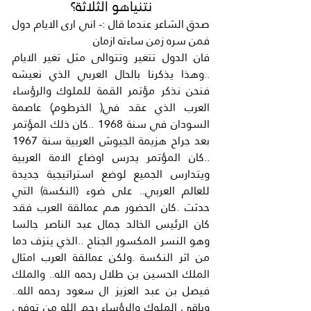
نتنياهو الثلاثة؟
صدق الشاعر عندما قال :- اني ارى الايام دول 
فمن سره زمن ساءته ازمان
فان الدول تتغير وتتوالى مثل تغير الايام 
..وهذا يذكرنا بالحال العربي الذي نعيشه 
فنحن نذكر مؤتمر القمة للملوك والرؤساء 
العرب الذي عقد في( الخرطوم) عاصمة 
السودان في سنة 1968 ..كان ذلك المؤتمر 
بعد جراح هزيمة الجيوش العربية سنة 1967 
..كان المؤتمر يدرس اوضاع الامة العربية 
ويتدارس الجميع لوضع استراتيجية جديدة 
للعالم العربي.. على ضوء (النكسة) التي 
حدثت .كان الحضور هم عمالقة العرب فقد 
كان الرئيس الخالد جمال عبد الناصر جالسا 
وهو النسر المكسور الجناح ..الذي ينزف دما 
من اثر النكسة .ولكن عمالقة العرب امثال 
الملك الحسين بن طلال رحمه الله.. والملك 
فيصل بن عبد العزيز ال سعود رحمه الله.. 
وباقي الملوك والرؤساء رحم الله من توفي 