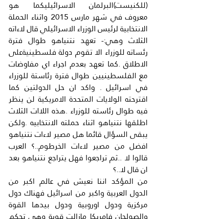
(للكنيست)البرلمان الاسرائيليكما هو 
معروف في شهر مارس 2015 واثناء الحملة 
الانتخابية لرئيس الوزراء الاسرائيلي قال لاءاته 
الثلاث وهي:- تعهد نتنياهو طوال فترة 
رئساته للوزراء الا تقوم دولة فلسطينيةعلى 
الاطلاق .كما تعهد بعدم اجراء اي مفاوضات 
مع الفلسطينيين طوال فترة رئاستة للوزراء 
في اسرائيل . واكد ان حل الدولتين كما 
اقترحته الولايات المتحدة الامريكية لن ينظر 
فيه طوال رئاسته للوزراء .هذه اللاات الثلاث 
اطلقها نتنياهو اثناء حملته الانتخابيه .ولكن 
يبقى السؤال قائما هل مصير لاءات نتنياهو 
افضل من مصير لاءات الخرطوم..؟ العرب 
قالوا لا ..ثم تراجعوا فهل يتراجع نتنياهو بعد 
ان قال لا..؟
من المؤكد اننا نعيش في عالم اكبر من 
الدول العربية واكبر من اسرائيل فهناك دول 
مركزية ودول اوروبية ودول بيدها القوة 
والصولجان فامريكا مازالت قوية وهي تحكم 