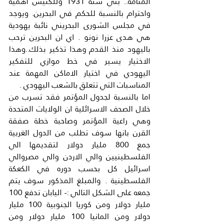
المنامة.. بني سنة 1931 وللكنيس اهمية 
واحترام بالنسبة للحكم في البحرين. ويوجد 
في مجلس الشورى البحريني نائبة يهودية 
هي هدى عزرا نونو . اي ان البحرين ترحب 
باليهود منذ القدم وهذا تذكير بذلك..وهذا 
الاختيار يسير في خط موازي للتفكير 
اليهودي في اختيار الاماكن المهمة عند 
المناسبات التي تتعلق بالشعب اليهودي .
اما بالنسبة لجدول المؤتمر فقد تسرب من 
خلال الصحف الاسرائلية ان الولايات المتحدة 
وهي راعية المؤتمر وصاحبة خطة صفقة 
القرن بانها سوف تطلب من الدول الغربية 
جمع 800 مليار دولار لتقديمها الي 
الفلسطينيين والي الاردن والي مصروالي 
اسرائيل كل بحسب دوره في الكعكة 
الفلسطينية . والمبلغ المذكور سوف يتم 
جمعه على الشكل التالي :- اليابان تدفع 100 
مليار دولار ومن كوريا الجنوبية 100 مليار 
دولار ومن المانيا 100 مليار دولار ومن 