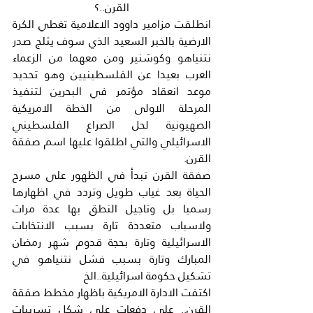
القرن..؟
انطلقت مزامير داوود الاعلامية تغطي الكرة 
الارضية بالخبر السعيد الذي سوف يثلج صدر 
نتنياهو وكوشنير ومن معهما من الزعماء 
العرب بعيدا عن الفلسطينيين وهو تحديد 
موعد انعقاد مؤتمر في البحرين لتنفيذ 
المرحلة الاولى من الخطة الامريكية 
الصهيونية لحل الصراع الفلسطيني 
الاسرائيلي والتي اطلقوا عليها اسم صفقة 
القرن.
صفقة القرن تبدأ في الظهور على مسرح 
الحياة بعد غياب طويل وتردد في اظهارها 
رسميا بل وتاجيل النطق بها عدة مرات 
ولاسباب متعددة تارة بسبب الانتخابات 
الاسرائيلية وتارة بحجة قدوم شهر رمضان 
المبارك وتارة بسبب فشل نتنياهو في 
تشكيل حكومة اسرائيلية..الخ
اكتفت الادارة الامريكية باظهار مخطط صفقة 
القرن.. على دفعات على شكل تسريبات 