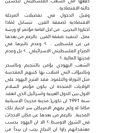
دفعها الي الشعب الفلسطيني لتحسين 
حالته الاقتصادية .
وقبل الدخول في تفصيلات المرحلة 
الاقتصادية لصفقة القرن.. نتساءل لماذا 
اختاروا البحرين.. من اجل اقامة مؤتمر او ورشة 
عمل.. لتنفيذ صفقة القرن ..بالرغم من بعدها 
عن عن فلسطين .. ؟ وعدم تاثيرها في 
الصراع الفلسطيني الاسرائيلي ..؟ بل وعدم 
قدرتها المالية..؟
الشعب اليهودي يؤمن بالتنجيم وبالسحر 
وبالنبؤات التي امتلات بها كتبهم المقدسة 
مثل التوراة والتلمود. فقد اقترح اليهود على 
الولايات المتحدة ان يكون مؤتمر السلام 
الاول بين الدول العربية واسرائيل الذي انعقد 
سنة 1991 ان تكون( مدينة مدريد) الاسبانية 
مكانا له ولم يفهم الامريكان سر اختيار تلك 
المدينة.. بالرغم من بعدها عن مكان الاحداث 
في الشرق الاوسط..؟ الا ان اليهود بحسب 
معتقداتهم راوا ان النجاح يجب ان يبدأ من 