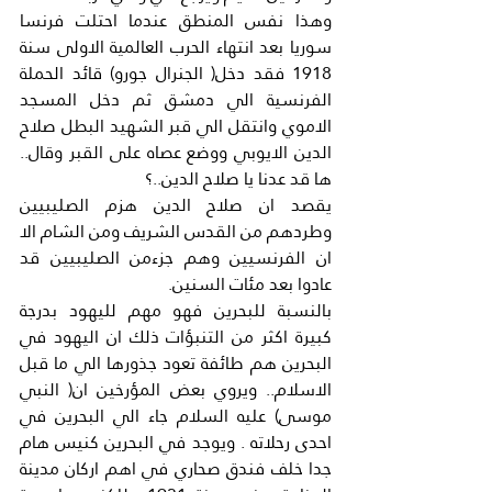
وهذا نفس المنطق عندما احتلت فرنسا 
سوريا بعد انتهاء الحرب العالمية الاولى سنة 
1918 فقد دخل( الجنرال جورو) قائد الحملة 
الفرنسية الي دمشق ثم دخل المسجد 
الاموي وانتقل الي قبر الشهيد البطل صلاح 
الدين الايوبي ووضع عصاه على القبر وقال.. 
ها قد عدنا يا صلاح الدين..؟
يقصد ان صلاح الدين هزم الصليبيين 
وطردهم من القدس الشريف ومن الشام الا 
ان الفرنسيين وهم جزءمن الصليبيين قد 
عادوا بعد مئات السنين.
بالنسبة للبحرين فهو مهم لليهود بدرجة 
كبيرة اكثر من التنبؤات ذلك ان اليهود في 
البحرين هم طائفة تعود جذورها الي ما قبل 
الاسلام.. ويروي بعض المؤرخين ان( النبي 
موسى) عليه السلام جاء الي البحرين في 
احدى رحلاته . ويوجد في البحرين كنيس هام 
جدا خلف فندق صحاري في اهم اركان مدينة 