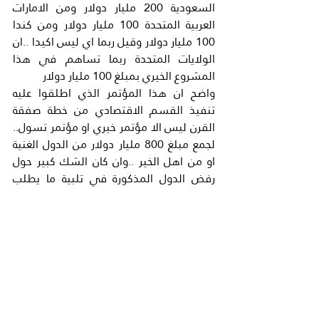
السعودية 200 مليار دولار ومن الامارات 
العربية المتحدة 100 مليار دولار ومن كندا 
100 مليار دولار وقيل ربما اي ليس اكيدا ..ان 
الولايات المتحدة ربما تساهم في هذا 
المشروع الخيري بمبلغ 100 مليار دولار
واضح ان هذا المؤتمر الذي اطلقوا عليه 
تنفيذ القسم الاقتصادي من خطة صفقة 
القرن ليس الا مؤتمر خيري او مؤتمر تسول.. 
لجمع مبلغ 800 مليار دولار من الدول الغنية 
او من اهل الخير ..وان كان الشك كبير حول 
رفض الدول المذكورة في تلبية ما يطلب 
منها.اما الحضور في هذا المؤتمر فهو مخيب 
للراعي ذلك ان الحضور هم السعودية 
والامارات العربية المتحدة ورفضت فلسطين 
الحضور الي المؤتمر رفضا قاطعا سواء 
السلطة الفلسطينية من (رام الله) او حرركة 
حماس والجهاد وباقي الفصائل الفلسطينية 
المتواجدين في (غزة ) واعتبروا ان هذا 
المؤتمر تنفيذ لخطة صفقة القرن التي 