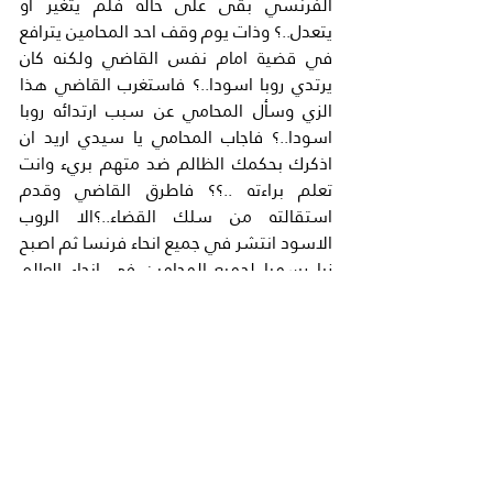
الفرنسي بقى على حاله فلم يتغير او 
يتعدل..؟ وذات يوم وقف احد المحامين يترافع 
في قضية امام نفس القاضي ولكنه كان 
يرتدي روبا اسودا..؟ فاستغرب القاضي هذا 
الزي وسأل المحامي عن سبب ارتدائه روبا 
اسودا..؟ فاجاب المحامي يا سيدي اريد ان 
اذكرك بحكمك الظالم ضد متهم بريء وانت 
تعلم براءته ..؟؟ فاطرق القاضي وقدم 
استقالته من سلك القضاء..؟الا الروب 
الاسود انتشر في جميع انحاء فرنسا ثم اصبح 
زيا رسميا لجميع المحامين في انحاء العالم 
يرتدونه اثناء المرافعه امام المحاكم باختلاف 
انواعها ودرجاتها..؟ وهكذا كانت الصدفة 
وحدها سببا لهذا الزي الجميل..؟
l
جريدة الدستور
2012