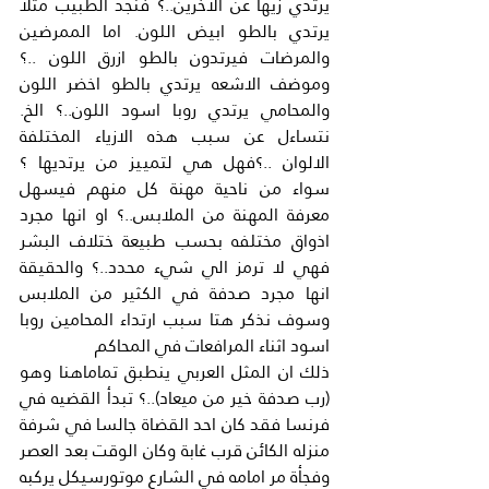
يرتدي زيها عن الاخرين..؟ فنجد الطبيب مثلا 
يرتدي بالطو ابيض اللون. اما الممرضين 
والمرضات فيرتدون بالطو ازرق اللون ..؟
وموضف الاشعه يرتدي بالطو اخضر اللون 
والمحامي يرتدي روبا اسود اللون..؟ الخ. 
نتساءل عن سبب هذه الازياء المختلفة 
الالوان ..؟فهل هي لتمييز من يرتديها ؟ 
سواء من ناحية مهنة كل منهم فيسهل 
معرفة المهنة من الملابس..؟ او انها مجرد 
اذواق مختلفه بحسب طبيعة ختلاف البشر 
فهي لا ترمز الي شيء محدد..؟ والحقيقة 
انها مجرد صدفة في الكثير من الملابس 
وسوف نذكر هتا سبب ارتداء المحامين روبا 
اسود اثناء المرافعات في المحاكم
ذلك ان المثل العربي ينطبق تماماهنا وهو 
(رب صدفة خير من ميعاد)..؟ تبدأ القضيه في 
فرنسا فقد كان احد القضاة جالسا في شرفة 
منزله الكائن قرب غابة وكان الوقت بعد العصر 
وفجأة مر امامه في الشارع موتورسيكل يركبه 