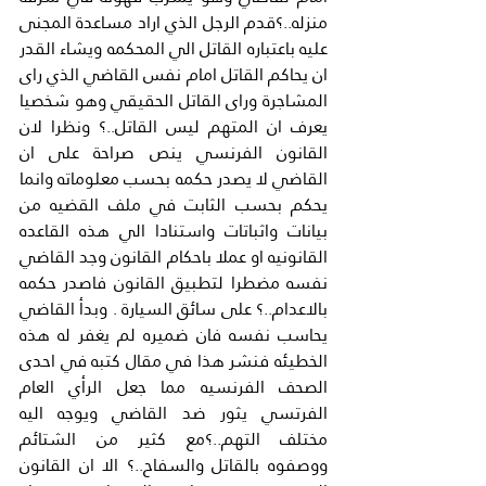
منزله..؟قدم الرجل الذي اراد مساعدة المجنى 
عليه باعتباره القاتل الي المحكمه ويشاء القدر 
ان يحاكم القاتل امام نفس القاضي الذي راى 
المشاجرة وراى القاتل الحقيقي وهو شخصيا 
يعرف ان المتهم ليس القاتل..؟ ونظرا لان 
القانون الفرنسي ينص صراحة على ان 
القاضي لا يصدر حكمه بحسب معلوماته وانما 
يحكم بحسب الثابت في ملف القضيه من 
بيانات واثباتات واستنادا الي هذه القاعده 
القانونيه او عملا باحكام القانون وجد القاضي 
نفسه مضطرا لتطبيق القانون فاصدر حكمه 
بالاعدام..؟ على سائق السيارة . وبدأ القاضي 
يحاسب نفسه فان ضميره لم يغفر له هذه 
الخطيئه فنشر هذا في مقال كتبه في احدى 
الصحف الفرنسيه مما جعل الرأي العام 
الفرتسي يثور ضد القاضي ويوجه اليه 
مختلف التهم..؟مع كثير من الشتائم 
ووصفوه بالقاتل والسفاح..؟ الا ان القانون 