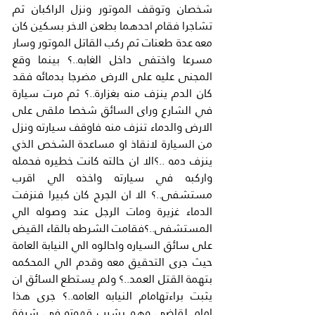
شخصان وتوقف الموتور ونزل الراكبان ثم 
تشاجرا فقام احدهما بطعن الاخر بسكين كان 
معه عدة طعنات ثم ركب القاتل الموتور وسار 
مسرعا واختفى داخل الغابه..؟ بينما وقع 
المجنى عليه على الارض مضرجا بدمائه فقد 
كان الدم ينزف منه بغزارة..؟ ثم مرت سيارة 
في الشارع وراى السائق شخصا ملقى على 
الارض والدماء تنزف منه فاوقف سيارته ونزل 
من السيارة لانقاذ او مساعدة الشخص الذي 
ينزف دمه ..؟الا ان حالته كانت خطيره فحمله 
واركبه في سيارته واخذه الي اقرب 
مستشفى..؟ الا ان الجرح كان كبيرا فنزفت 
الدماء غزيرة ومات الرجل عند وصوله الي 
المستشفى..؟فقامت الشرطه بالقاء القيض 
على سائق السياره واحالوه الي النيابة العامة 
حيث جرى التحقيق معه وقدم الي المحكمه 
بتهمة القتل العمد..؟ ولم يستطع السائق ان 
يثبت براءتهامام النيابه العامه..؟ جرى هذا 
امام لقاضي وهو يشرب قهوته في شرفة 