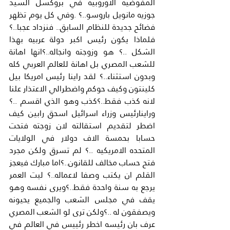
المفوضيه الاوروبيه في بروكسل السيد 
جوزيه مانويل باروسو..؟ .وفي كل يوم تظهر 
فضائح جديدة للنظام السابق.. فنزداد عجبا..؟ 
فلماذا يكون رئيس اكبر دولة عربيه بهذا 
الشكل ..؟ هو وزوجته وانجاله..؟انها اهانة 
للشعب المصري بل اهانة للعالم العربي كله 
وبدون استثناء..؟ لقد راينا رئيس امريكا بيل 
كلينتون وكيف حوكم واضطرالي الاعتذار علنا 
لانه كذب فقط..؟كذب وهو الذي اقسم ..؟
وراينارئيس وزراء اسرائيل اسحق رابين كيف 
اضطر لتقديم استقالته لان زوجته فتحت 
حسابا بحمسة الاف دولار في الولايات 
المتحده الامريكيه ..؟ لم تسرق ولكن مجرد 
فتح حساب مخالف للقانون..؟اما مبارك فيعجز 
القلم ان يكتب وصفا لاعماله..؟ ليت العمر 
يرجع به سنة واحدة فقط..؟ويرى نفسه وهو 
يقف في مجلس الشعب والجميع يحيونه 
ويصفقون له ..؟ولكن ترى لو الشعب المصري 
عرف بان رئيسه اخطر رئييس في العالم في 