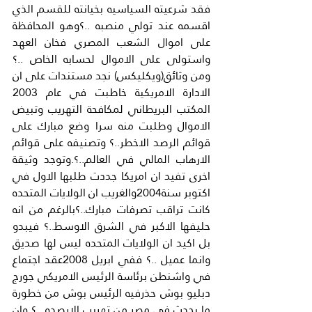
فقد شرعيته السياسيه بخيانته للقسم الذي 
اقسمه عند تولي منصبه ..؟وهو المحافظة 
على اموال الشعب المصري فخان العهد 
واستولى على الاموال لحسابه الخاص ..؟ 
ومن وثائق(ويكليكس) نجد مستندات على ان 
الادارة الامريكية خاطبت في عام 2003 
المكتب البريطاني لمكافحة التهريب وتبيض 
الاموال وطلبت منه سرا وضع مبارك على 
قوائم الرصد الاخطر..؟ وتصنيفه على قوائم 
الارهاب المالي في العالم..؟.وتوجد وثيقة 
اخرى تفيد ان امريكا جددت طلبها الاول في 
اكتوبر سنة2004والغريب ان الولايات المتحده 
كانت تراقب تصرفات مبارك..؟بالرغم من انه 
حليفها الاكبر في الشرق الاوسط..؟ فيبدو 
بل اكيد ان الولايات المتحده ليس لها صديق 
وانما عميل ..؟ ففي ابريل 2008عقد اجتماع 
في واشنطن برئاسة الرئيس الامريكي جورج 
دبليو بوش حذرفيه الرئيس بوش من خطورة 
ما يحدث في مصر من تهريب الارصده ..؟ وان 