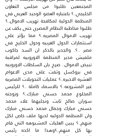
المجتمعين طلبوا من مجلس التعاون 
الخليجي..؟ باعتباره العضو الوحيد العربي في 
المنظمة الدولية لمكافحة تهريب الاموال..؟ 
طلبوا مخاطبة النظام المصري حتى يكف عن 
تهريب الاموال المصريه..؟ مما يؤثر على 
استثمارات الدول الغربيه ودول الخليج في 
مصر ..؟. والجدير بالذكر ان السد جاكوب 
ملفيش مدير المنظمة الاوروبيه لمراقبة 
تبيض الاموال.. صرح بان السلطات الاوروبيه 
في بروكسل وثقت على مدى الاعوام 
العشره الاخيره..؟ عمليات التحويلات المصريه 
غير المشروعه..؟ بالاسماء كاملة ..؟ للرئيس 
المخلوع محمد حسني مبارك..؟ وزوجته 
سوزان صالح ثابت ونجليهما علاء محمد 
حسني مبارك وجمال محمد حسني مبارك 
وان المنظمه الدوليه لديها ملف خاص لكل 
منهم..؟ يبين العليات المشبوهه التي قام 
بها كل منهم..؟وهذا ما اكده رئيس 