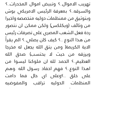
تهريب الاموال..؟ وتبيض اموال المخدرات..؟ 
والسرقه..؟ بمعرفة الرئيس الامريكي بوش 
وبتوثيق من ممنظمات دوليه متخصصه واخيرا 
من وثائف (ويكلكس) ولكن ممكن ان نتصور 
ردة فعل الشعب المصري على تصرفات رئيس 
من هذا النوع ..؟ كيف كان يصلي..؟ الم يقرأ 
الاية الكريمة( ومن يتق الله يجعل له مخرجا 
ويرزقه من حيث لا يحتسب) صدق الله 
العظيم..؟ الحمد لله ان ملوكنا ليسوا من 
اهذا النوع..؟ فهم احفاد رسول الله .وهم 
على خلق ..؟وعلى اي حال فما دامت 
المنظمات الدوليه تراقب والمفوضيه 
الاوروبيه تؤكد فهذا سوف يسهل من الناحية 
القانونيه على النظام الجديد بعد ثورة 25 
فبرايران يقنع الاتحاد الاوروبي..؟ بان الارصدة 
المجمدة في بنوك اوروبا هي ملك للشعب 
المصري..؟ وبالتالي يسهل استردادها لانهم 
حقيقة وثقوا قبلنا فساد مبارك ونظام 
حكمه..؟ ترى هل تقدم النيابة العامة هذه 