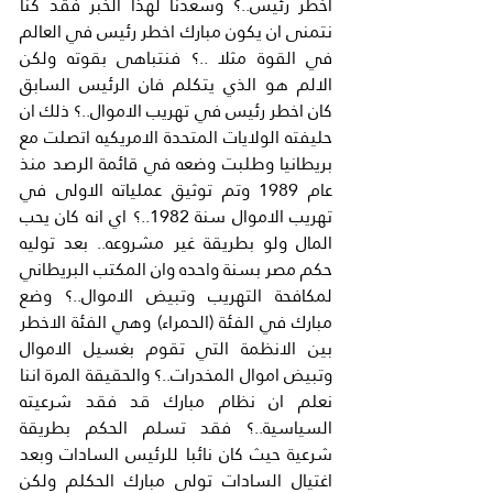
اخطر رئيس..؟ وسعدنا لهذا الخبر فقد كنا 
نتمنى ان يكون مبارك اخطر رئيس في العالم 
في القوة مثلا ..؟ فنتباهى بقوته ولكن 
الالم هو الذي يتكلم فان الرئيس السابق 
كان اخطر رئيس في تهريب الاموال..؟ ذلك ان 
حليفته الولايات المتحدة الامريكيه اتصلت مع 
بريطانيا وطلبت وضعه في قائمة الرصد منذ 
عام 1989 وتم توثيق عملياته الاولى في 
تهريب الاموال سنة 1982..؟ اي انه كان يحب 
المال ولو بطريقة غير مشروعه.. بعد توليه 
حكم مصر بسنة واحده وان المكتب البريطاني 
لمكافحة التهريب وتبيض الاموال..؟ وضع 
مبارك في الفئة (الحمراء) وهي الفئة الاخطر 
بين الانظمة التي تقوم بغسيل الاموال 
وتبيض اموال المخدرات..؟ والحقيقة المرة اننا 
نعلم ان نظام مبارك قد فقد شرعيته 
السياسية..؟ فقد تسلم الحكم بطريقة 
شرعية حيث كان نائبا للرئيس السادات وبعد 
اغتيال السادات تولى مبارك الحكلم ولكن 