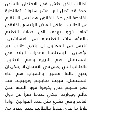
الطالب الذي يغش في الامتحان بالسجن 
لمدة قد تصل الي عشر سنوات..؟والنظرة 
الفاحصة الي هذا القانون هو ليس الانتقام 
من الطالب . ولكن الغرض الرئيسي اخلاقي 
تماما فهو يهدف الي حماية التعليم 
والمؤسسات التعليميه من الغشاشين.. 
فليس من المعقول ان يتخرج طلاب غير 
مؤهلين.. ليستلموا مقدرات البلاد في 
المستقبل .نعم التربيه ونعم الاخلاق.. 
فالطالب الذي يغش في الامتحان لا يمكن ان 
يصبح عالما متميزا والشباب هم بناة 
المستقبل.. فيجب حمايتهم وتربيتهم منذ 
صغر سنهم حتى يكونوا فوق القمة .نحن 
نتألم وجوارحنا تبكي عندما نقرأ عن دول 
العالم وهي تشرع مثل هذه القوانين ..واذا 
قارنا ما يجرى عندنا فالطالب عندنا يتخرج من 
الجامعه.. وهو لم يقرأ كتابا واحدا بل يعتمد 
على (الملزمه) التي تبيعها المكتبات في 
شارع الجامعه.. فهل يصبح لدينا علماء في 