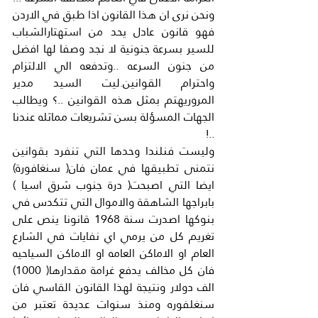
ونحن نرى ان هذا القانون اذا طبق في الاردن 
فهو قانون عادل يحد من استهتارالشباب 
للسير بسرعة جنونية لا نجد وصفا لها افضل 
من جنون السرعه ..وتدفعه الي الالتزام 
واحترام القوانين.ليت السيد مدير 
المروريهتم بمثل هذه القوانين ..؟ ويطالب 
الجهات المسؤلة بسن تشريعات مماثله عندنا 
..!
وليست فنلندا وحدها التي تنفرد بقوانين 
نتمنى تطبيقها في عمان فان( سنغافورة) 
ايضا التي اصبحت( درة جنوب شرق اسيا ) 
بابراجها الشاهقة والاموال التي تتكدس في 
بنوكها اصدرت سنة 1968 قانونا ينص على 
تغريم كل من يرمي اي نفايات في الشارع 
العام او الاماكن العامه او الاماكن السياحيه 
فان كل مخالف يدفع غرامة مقدارها( 1000) 
الف دولار ونتيجة لهذا القانون القاسي فان 
سنغلفوره ومنذ سنوات عديدة تعتبر من 