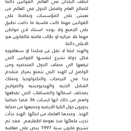
انظف البلدان في العالم .القوانين دائما 
للصالح العام وافضل الدول في العالم من 
تعيش على المؤسسات وتحافظ على 
القوانين مهما كانت قاسية ما دامت تطبق 
على الجميع ولا يوجد استناء لاي مواطن 
مهما علا مركزه او طالت قامته فالقانون هو 
الاعلى دائما
والهند ايضا لا تقل عن فنلندا او سنغافورة 
فكل دولة تشرع لنفسها القوانين التي 
ترفعها الي مصاف الدول المتحضره ومن 
الواضح ان الهند التي تتمتع بمركز متقدم 
جدا في البرمجات والتكنولوجيا وتملك 
القنابل الذريه والهيدروجينيه والصواريخ 
بمختلف اسمائها والمسافات التي تقطعها 
واهم من ذلك انها ارسلت 36 قمرا صناعيا 
يدورون حول الكرة الارضيه وجميعها من صناعة 
الهند.. وعندها العلماء من ابنائها .الهند بدأت 
تدرب علمائها منذ نعومة اظفارهم.. فقد تم 
تشريع قانون سنة 1997 ينص على معاقبة 