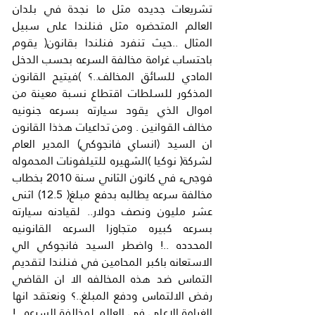
تشريعات جديده مثل ما نجدة في بلدان 
العالم المتحضره مثل فنلندا على سبيل 
المثال ..حيث تنفرد فنلندا بقانون( يقوم 
باحتساب غرامة مخالفة السرعه بحسب الدخل 
المادي للسائق المخالف..؟ )فيتيح القانون 
المذكور للسلطات اقتطاع نسبة معينة من 
اموال الذي يقود سيارته بسرعه جنونيه 
مخالف القوانين . ومن تداعيات هذذا القانون 
ان السيد (انساي فانجوكي) المدير العام 
لشركة( نوكيا )الشهيره للتيلفونات المحموله 
فوجىء في كانون الثاني سنة 2010 بخطاب 
مخالفة سرعه يطالبه بدفع مبلغ( 12.5) اثنى 
عشر مليون ونصف دولار.. لقيادنه سيارته 
بسرعه كبيره متجاوزا السرعه القانونيه 
المحدده ..! واضطر السيد فانجوكي الي 
الاستعانه باكبر المحامين في فنلندا لتقديم 
التماس ضد هذه المخالفه الا ان القاضي 
رفض الالتماس ودفع المبلغ..؟ ونعتقد انها 
الغرامة الاعلى في العالم لمخالفة السرعه ..!