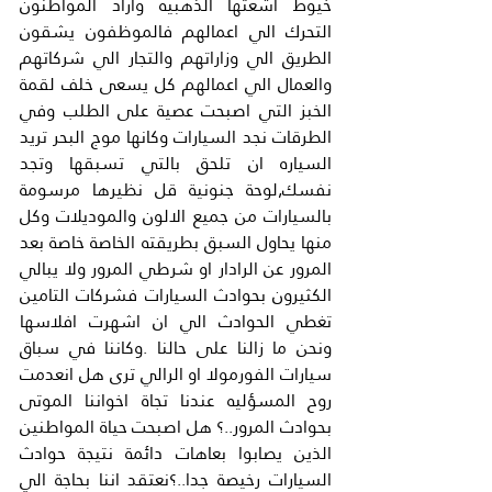
خيوط اشعتها الذهبيه واراد المواطنون 
التحرك الي اعمالهم فالموظفون يشقون 
الطريق الي وزاراتهم والتجار الي شركاتهم 
والعمال الي اعمالهم كل يسعى خلف لقمة 
الخبز التي اصبحت عصية على الطلب وفي 
الطرقات نجد السيارات وكانها موج البحر تريد 
السياره ان تلحق بالتي تسبقها وتجد 
نفسك,لوحة جنونية قل نظيرها مرسومة 
بالسيارات من جميع الالون والموديلات وكل 
منها يحاول السبق بطريقته الخاصة خاصة بعد 
المرور عن الرادار او شرطي المرور ولا يبالي 
الكثيرون بحوادث السيارات فشركات التامين 
تغطي الحوادث الي ان اشهرت افلاسها 
ونحن ما زالنا على حالنا .وكاننا في سباق 
سيارات الفورمولا او الرالي ترى هل انعدمت 
روح المسؤليه عندنا تجاة اخواننا الموتى 
بحوادث المرور..؟ هل اصبحت حياة المواطنين 
الذين يصابوا بعاهات دائمة نتيجة حوادث 
السيارات رخيصة جدا..؟نعتقد اننا بحاجة الي 