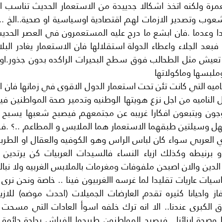
وملبسها وماكولاتها