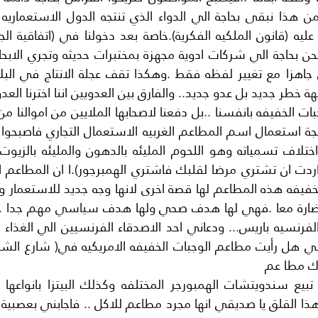
اك مطا عم