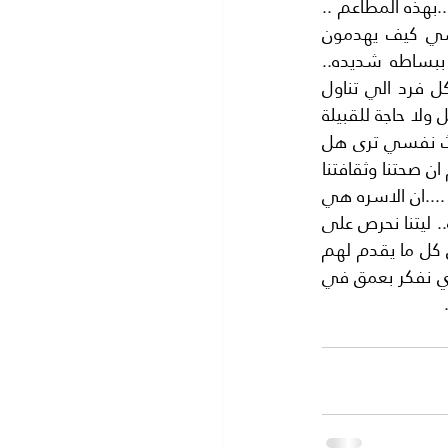
هذه سياسة استعماريه جديده .. انهم يريدون ان يهدموا صحتنا وحضارتنا ويدمروا ثقافتنا..بهذه المطاعم .. 
انهم الان يريدون تدميرنا بهذه المطاعم الرخيصه .. واستفسرت من صديقي الفرنسي كيف يهدمون 
صحتكم وحضارتكم ببعض المطاعم ..؟ فاجابني والحزن باد على وجهه هذه المطاعم ببساطه شديده.. 
سوف تفكك العائلات ولن تجتمع عائلة واحده على العشاء او الغذاء.. وبالتالي يذهب كل فرد الي تناول 
وجبة منفردا او مع اصدقائه او صديقته .. ولا داعي للام او الزوجه.. ثم لا حاجة للاسرة.. بل ولا حاجة للقبيلة 
او العشيرة بل ولا داعي للبيت.. واخيرا اين الوطن..؟ هل وصلت الرساله ..؟ وبدأت احدث نفسي ترى هل 
نحن في العالم العربي بنفس التفكير .. سالنا انفسنا عن جدوى وجود عائلة للانسان ...ام ان صحتنا وثقافتنا 
وحضارتنا مهددة بمطاعم الوجبات الخفيفه..؟ هل نحن امام عدو جديد يحاربنا بطرق جديدة ....ان الاسره هي 
عماد الوطن بل هي اللبنة الاولى في جسم الوطن فاذا تفككت الاسرة انهار الوطن كله.. ليتنا نحرص على 
مكونات مجتمعنا مثل الفرنسيين فهم مثل باقي الاوروبيين ينظرون نظرة اعمق منا في كل ما يقدم لهم 
سواء من وجبات طعام او من الملابس او حتى السياسه ونحن نامل في قدوم اليوم الذي نفكر بعمق في 