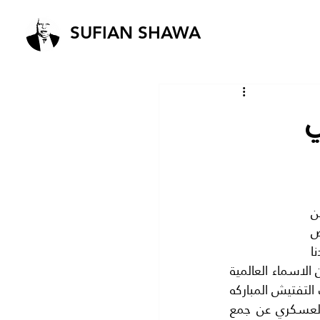
SUFIAN SHAWA
ي
السياسه والاقتصاد وجهان لعملة واحده وهذا يجعلنا نهدي تقديرنا واحترامنا الي المسؤلين 
في عمان الذين قاموا بالحملة الصحية في الاسبوع الماضي ولم يترددوا في اغلاق بعض 
المطاعم التي كانت مخالفة لاهم الشروط الصحية لسلامة المواطنين وكم ولقد سعدنا 
كثيرا عندما قال وزير التموين ( ان صحة المواطنين خط احمر) . فلم يخشى المسؤلون من الاسماء العالمية 
وخيرا فعلوا فقد حافظووا على صحتنا وثقافتنا بل وحضارتنا ايضا.ونتمنى الا تقف حملات التفتيش المباركه 
عند حدود العاصمة بل يجب ان تصل الي جميع المدن الاردنيه . فقد رحل الاستعمار العسكري عن جمع 