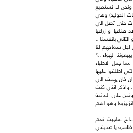
المستشففيات واهم من هذا نبقى بحاجة الي الدواء الذي تنتجه الدول الاستعماريه ونحن لا نستطيع 
انتاجه خوفا مما اطلقوا عليه (قانون الملكيه الفكرية).خاصة بعد دخولنا في (اتفاقية الجات الدوليه) وهي 
(اتفاقية التجارة الحره).فنحن بحاجة الي شركات ادوية مجهزة بمختبرات حديثه وتجري الابحاث حتى تصل الي 
الدواء.. ولكنا ناخذه الان جاهزا مع تغيير لفظه فقط .وهكذا تقف عجلة الانتاج في البلاد صناعيا او زراعيا 
ونرجع مجبرين على مواجهة خطر جديد بل عدو جديد.. والفارق بين العدويين اننا اخترنا العدو الثاني بانفسنا .. 
فنحن اخترنا مطاعم الوجبات الخفيفه بانفسنا ..بل دفعنا لاصحابها الملايين من اموالنا من اجل سماحهم لنا 
باستعمال سمومهم بحجة استعمال اسم المطاعم الغربيه الاستعمال التجاري فاصبحوا يبيعوننا الهواء ..؟ 
فهذا (الهمبورجر) على اختلاف تسمياته وهو اللحوم المليئه بالدهون والمليئه بالزيوت مما جعل الاطباء 
المخلصون يقولون (اذا اردت ان تشتري مرضا لقلبك فاشتري الهمبرجور).ا ان المطاعم التي اطلقوا عليها 
اسم مطاعم الوجبات الخفيفه هذه المطاعم لها قصة اخرى لانها وجه جديد للاستعمار وان كان يهدف الي 
تدمير الصحة وتدمير الحضارة معا .فهي لها هدف صحي ولها هدف سياسي مهم جدا .. واذكر انني كنت 
في زيارة الي العاصمة الفرنسيه باريس... ودعاني احد الاصدقاء الفرنسيين الي الغذاء ونحن على المائدة 
سألني صديقي الفرنسي هل رأيت مطاعم الوجبات الخفيفه الامريكيه في( شارع الشانزليزيه) وهو اهم 
في شارع الشانزليزيه.. تبيع سندويتشات الهمبورجر المختلفه وكذلك البيتزا بانواعها ..الخ .فاجبت نعم 
رايتهم ..؟.. ولكن لماذا هذا القلق يا صديقي انها مجرد مطاعم للاكل .. فاجابني بعصبية ظاهرة يا صديقي 