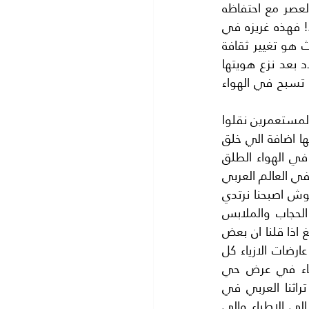
الدول التي كانت مستعمرة ولكنه اتخذ اشكالا جدييدة من الاستعمار الحديث تناسب العصر مع احتفاظه 
بغريزة امتصاص دماء الشعوب وتصدير الازمات لهم اقتصادية اوسياسية او صحية..الخ ..! فهذه غريزه في 
دمهم تدور معهم وجودا وعدما .فان ابشع ما درج عليه المستعمرون في العصر الحديث هو تغيير ثقافة 
الدول التي استعمروها فبعد الجلاء واعطاء الدولة استقلالها فان الاستعمار يغادر البلاد بعد نزع هويتها 
فتصبح دولة بدون تاريخ تعيش مثل الطحالب فوق سطح البحيرات الراكده بدون جذور.او تسبح في الهواء 
.وهذا ما حدث للدول الناميه التي كانت تئن تحت استعمار الدول الاقوى في زمانها فان المستعمرين نقلوا 
اسوأ طباعهم الي الدول الناميه من اجل نزع هويتها الوطنيه وتدمير صحة المواطنين فيها اضافة الي خلق 
جيل من السياسيين يروجون ويتبعون افكارا غريبه عن مجتمعهم فيصبح شعبها يسبح في الهواء الطلق 
بعيدا عن اصله ولعل اسهل وسيلتين طبقهما الاستعمار هما الملابس و المطاعم ..؟ .ففي العالم العربي 
بدأ الاستعمار بتغيير الزي العربي سواء كان لباس الراس وهو الكوفيه والعقال او الطربوش اصبحنا نرتدي 
الزي الغربي من بدلة او برنيطه وكذلك ازياء النساء فالسيدات العربيات كن يرتدين الحجاب والملابس 
الطويله بغض النظر عن الدين والان اصبحن ملفوفات ومغرمات بالملابس الغربيه ولا نبالغ اذا قلنا ان بعض 
نسائنا وفتياتنا اصبحن كاسيات عاريات تقليدا لما غرسه االغربيون فينا .. خاصة ونحن نرى عارضات الازياء كل 
يوم على شاشات التلفاز واحيانا كثيره تقدم العارضات الجميلات (احدث موضه) للازياء في عرض حي 
ومباشر في احد الفنادق الكبرى عندنا.. الا انه ترك خلفه اسوأ العادات التي مسحت تراثنا العربي في 
محاولة خبيثة لمحوصحتنا وصحة ابنائنا ..فيصبح المواطنون طريحوا الفراش بحاجة دائمة الي الاطباء والي 