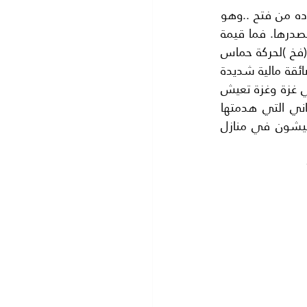
فوجيء الوفد بزيارة السيد محمد دحلان الذي يبحث عن مكان له في فلسطين بعد طرده من فتح ..وهو 
يبحث عن موضع قدم له.. ومستعد لدفع مبالغ كبيرة من التي يملكها بغض النظر عن مصدرها. فما قيمة 
المال اذا كان دحلان ممنوع من دخول فلسطين وتوجه السهام اليه ..؟ واعتقدنا ان هذا (فخ )لحركة حماس 
بقيادتها الجديدة ..خاصة وانه تم اجتماع سري بين دحلان ووفد حماس.. التي تعاني من ضائقة مالية شديدة 
. فهي لم تستطع دفع المبالغ التي اقتطعها الرئيس (محمزد عباس) عن الموظفين في غزة وغزة تعيش 
بدون كهرباء والماء ملوث والمستشفيات تعاني من نقص في الادوية ومعظم المباني التي هدمتها 
اسرائيل في عدوانها الاخير سنة 2014 ما زالت مهدمة واكثر من 520 الف مواطن يعيشون في منازل 