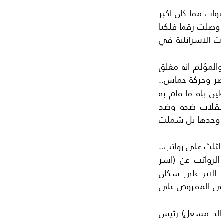
غزة في وضع لا تحسد عليه الان فهي تحت حصار اسرائيلي برا وبحرا وجوا منذ عشر سنوات مما كان اكبر 
الاثر في سوء الحالة الاقتصادية واصبحت يرثى لها فلا توجد كهرباء والماء ملوث والبطالة وصلت رقما فلكيا 
فهي حوالي 50% والمستشفيت تشكو من نقص الادوية والمدارس هدمتها الطائرات الاسرائلية في 
واما (معبر رفح ) بين غزة ومصرفهو النافذة الوحيدى لغزة على العالم من خلال مصر والمؤلم انه مغلق 
..ويفتح عل فترات قصيرة جدا..حوالي 100 يوم في السنة.. نظرا لسوء العلاقة بين مصر وحركة حماس.. 
التي تعتبرها مصر من (الاخوان المسلمين) وبالتالي فهي حركة ارهابية احيانا. وزاد الطين بلة ما قام به 
الرئيس محمود عباس من اجراءات( عقابية)ضد (حركة حماس) التي يعتبرها قامت بانقلاب ضده وضد 
السلطة الوطنية الفلسطينية فصب جام غضبه عليها الا ان تلك الاجراتلم تشمل حماس وحدها بل شملت 
فقد امتنع الرئيس ابو مازن عن تزويد محطة كهرباء غزة بالوقود.. ثم اجرى تخفيضا بواقع الثلث على رواتب.. 
جميع الموظفين في غزة فقط دون باقي الموظفين في الضفة الغربية. ثم منع الرواتب عن (اسر 
الشهداء) (واسر الاسرى) تلبية لان اعتراض الرئيس الامريكي( ترمب )مما كان له اسوأ الاثر على سكان 
غزة..خاصة وانهم يعتمدون على مرتباتهمفلا توجد اشغال في غزة نتيجة الحصار الاسرائيلي المفروض على 
ان غزة كنز مليء بالاسرار التي تحيط بالموقف كله في هذه الايام.. اهمها ان الاخ (خالد مشعل) رئيس 