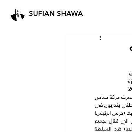
SUFIAN SHAWA
الصراع على غزة منذ قديم الزمان الا انه انتقل بعد اتفاق (اوسلو) بين منظمة التحرير 
الفلسطينية واسرائيل وما نتج عنه من سلطة وطنية فلسطينية .انتقل الصراع على غزة 
بين (حركة فتح) و(حركة حماس) وكان نتيجة ذلك ان استولت حماس على غزة سنة 2007 
بعد قتال عنيف ضد حركة فتح.. وتحديدا ضد الامن الوقائي برئاسة محمد دحلان . فقد شعرت حركة حماس 
بان محاولة للقضاء عليها يديرها الامن الوقائي وحركة فتح ..فكان كثير من الشباب الفلسطني يتدربون في 
الاراضي المصرية زمن الرئيس السابق (حسني مبارك) ثم يعودون جنودا الي غزة بحجة انهم (حرس الرئيس) 
محمود عباس.. وانهم مسؤلون عن المعابر خاصة معبر( رفح) بين غزة ومصر..مما ادى الي قتال بجميع 
الاسلحة المتوفرة بيتهما.. وانتهت النتيجة انتصار حماس الذي اعتبرته حركة فتح (انقلابا) ضد السلطة 