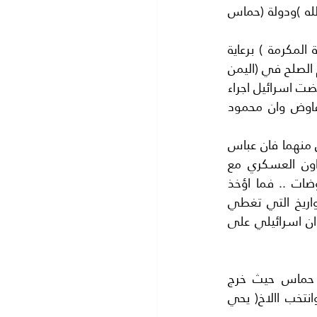
الفلسطينية ..ومنذ ذلك الزمن انقسم الفلسطينيون الي دولتين (دولة فتح في رام الله )ودولة (حماس 
تكررت محاولة الصلح بين الطرفين المتنازيعين فتح وحماس.. فتم الصلح في في (مكة المكرمة ) برعاية 
سعودية ولكنه لم يصمد وتم الصلح في (القاهرة )برعاية مصرية ولكنه مثل سابقه ثم تم الصلح في (اليمن 
) برعاية يمنية ولكنه لم يحترم مثل الصلح السابق .وكل من الطرفين يتهم الاخر.الي ان رفضت اسرائيل اجراء 
اي مفاوضات للسلام ..مع السلطة الوطنية الفلسطينية بحجة عدم وجود شريك للتفاوض وان محمود 
الحقيقة ان الحركتين مثل خطي السكة الحديد ..فلا يمكن لهما ان يلتقيا ..نتيجة لفكر كل منهما فان عباس 
يؤمن (بالمفاوضات) مع اسرائيل لحل القضية الفلسطينية اضافة الي انه يؤمن بالتعاون العسكري مع 
اسرائيل ويعتبره مقدس بينما نرى حركة حماس تؤمن (بالحل العسكري) وليس بالمفاوضات .. فما اؤخذ 
بالقوة لا يسترجع الا بالقوة . خاصة ان لديها قوة عسكرية ممتازة في مقدمتها الصواريخ التي تغطي 
(معظم اسرائيل) مما جعل حماس تعتقدا ان لديها قوة ردع فقد صمدت في وجه عدوان اسرائيلي على 
في الساحة قيادة جديدة لحركة حماس فقداجريت انتخابات جديدة داخلية في حركة حماس حيث خرج 
الييد(خالد مشعل) رئيس المكتب السياسي للحركة وحل محله االاخ ( اسماعيل هنية )وانتخب االاخ( يحي 