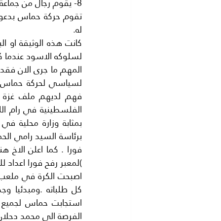
8- يقوم رجال من جماعة دحلان بالاشراف على معبر رفح والمعابرمع اسرائيل
له.
لسلوكه الاسود عندما كا
)لمعبر رفح فورا اعداد ل
الفرصة الي محمد دحلان ..