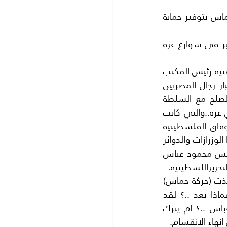
تقوم حركة حماس بدعوة السيد دحلان الي الحضور الي غزة لاستلام مهمه وتتعهد حماس بتوفير حماية 
كانت هذه الوثيقة او البيان المشترك سخرية اكثر منها حقيقة فدحلان لا يستطيع السير في شوارع غزه 
المهم ما جرى الان فقد سافر وفد من حركة حماس الي القاهرة برئاسة الاخ اسماعيل هنية رئيس المكتب 
لسياسي لحركة حماس وهو اعلى مركز في الحركة وبعد مفاوضات ومناقشات مع كبار رجال المصريين 
فهم لديهم ملف غزة .قام السيد هنية من القاهرة باعلان استعداد حركة حماس للصلح مع السلطة 
الفلسطينية في رام الله..! واعلن حل اللجنة الادارية التي كانت تتولى تسيير الامورفي غزة..والتي كانت 
بمثابة وزارة محلية في غزة .وطلب الاخ هنية من الرئيس ابومازن ان تتوجه حكومة الوفاق الفلسطينية 
برئاسة السيد رامي الحمد الله الي غزة لتتولي شؤون (غزة )واستعداد حماس لتسليمها الوزرازات والدوائر 
فورا . كما اعلن الاخ هنية موافقة حماس على استلام الحرس الرئاسي اي (حرس الرئيس محمود عباس 
تحريراللسطينية.
اصبحت الكرة في ملعب السطة الفلسطينة وتحديدا عند الرئيس محمود عباس فقد نفذت (حركة حماس) 
كل طلباته .ومبدئيا وجدنا رام الله مسروة والفرحة تعم الجميع وان كان الفرح بحذر فماذا بعد ..؟ لقد 
استجابت حماس لجميع طلبات او شروط محمودعباس. فهل يوافق الرئيس محمود عباس ..؟ ام يترك 
انهاء الانقسام.