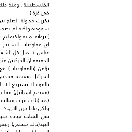
في غزة ).
عباس لا يمثل كل الشع
(غزة )ثلاث مرات متتالية سنة 2008 وسنة 2012 وسنة 2014مما
ولكن ماذا جري الان..؟
السنوار) رئيسا للحركة ف