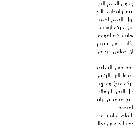
المكتب السياسي السابق لحركة حماس يقيم في (الدوحة) وكان على علاقة طيبة مع دول الخليج التي 
كانت تقدم مساعدات مادية شهريا.. لمساعدة حماس.. ومساعدة غزة .وبانتهاء ولايته وانتخاب االاخ 
(اسماعيل هنية) رئيسا للمتب السياسي وهو يقيم في (غزة ) يبدو ان العلاقة معدول الخليج اهتزت 
قليلا,.خاصة بعد اتهام الولايات المتحدة الامريكية لها (بتمويل الارهاب) واعتبار حركة حماس حركة ارهابية.. 
بحكم من محكمة مصرية تارة ثم صدرحكم اخر من محكمة مصرية قرر ان حماس ليست ارهابية..؟ فالموقف 
الاقليمي والدولي يحتمان علىدول الخليج عدم تقديم المساعدة الي حماسوالي كل الحركات التي اعتبرتها 
امريكا حركات ارهابية ..لتاكيد انها لا تمول حركات ارهابية ..؟ خاصة وان مصر تصر على ان حماس جزء من 
وفي هذه الاثناء ظهر فجأة السيد (محمد دحلان )الذي كان يشغل عدة مناصب هامة في السلطة 
الفلسطينية زمن الرئيس الشهيد ياسر عرفات .ولكن بعد وفاة عرفات اصبح (دحلان) عدوا الي الرئيس 
محمود عباس.. فقام( بفصله )من حركة فتح ثم اتخذ قرار بفصله من (اللجنة المركزية لحركة فتح) ووجهت 
اليه عدة اتهامات منها انه وضع السم للرئيس ياسر عرفات.. وتهم بالفساد..واختلاس اموال الامن الوقائي 
وهي اموال الشعب الفلسطيني..الخ. فغادر البلاد واصبح يشتغل مستشارا لسمو الشيخ محمد بن زايد 
متحدة.
وقبل شهرين زار وفد من حركة حماس برئاسة الرئيس الجديد الاخ (يحي السنوار) زار القاهرة املا في 
تحسين العلاقات مع الشقيقة الكبرى( مصر)التي قدمت لفلسطين مئات الشهداء فلا احد يزايد على عطاء 