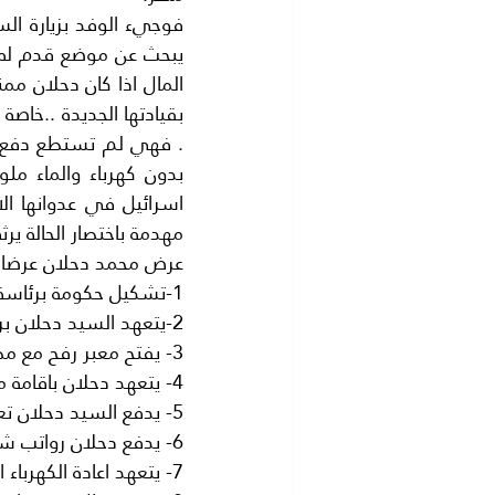
مهدمة باختصار الحالة يرث
عرض محمد دحلان عرضا فل
1-تشكيل حكومة برئاسة محمد دحلان وتحتفظ حماس بوزارة الداخلية.
2-يتعهد السيد دحلان برفع الحصار الاسرائيلي عن غزة
3- يفتح معبر رفح مع مصر بصفة دائمة للمواطنين والتجاروالبضائع..الخ.
4- يتعهد دحلان باقامة مطار وميناء في غزة
5- يدفع السيد دحلان تعويضات لكل من قتل او جرح اثناء الانقلاب
6- يدفع دحلان رواتب شهرية لجميع الموظفين من ماله الخاص
7- يتعهد اعادة الكهرباء الي غزة فورا وتنقية الماء.