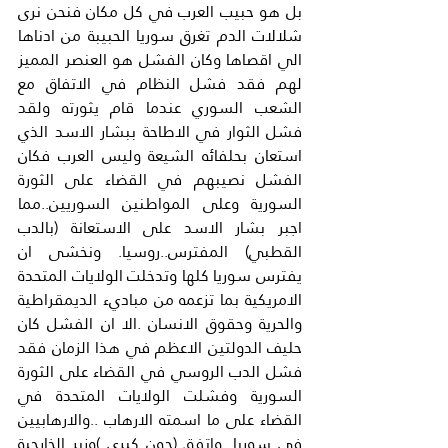
بل هو حبيب العرب في كل مكان فنحن نرى 
شلالات الدم تغرق سوريا الحبيبة من ادناها 
الي اقصاها وكان الفشل هو العنصر المميز 
لهم فقد فشل النظام في الاتفاق مع 
الشعب السوري عندما قام يثورته ولقد 
فشل الثوار في الاطاحة ببشار الاسد الذي 
استعان بحلفائه الشيعة وليس العرب فكان 
الفشل نصيبهم في القضاء على الثورة 
السورية وعلى المواطنين السوريين..مما 
اجبر بشار الاسد على الاستعانة (بالدب 
القطبي) المفترس..روسيا. ونخشى ان 
يفترس سوريا كلها وتدخلت الولايات المتحدة 
الامريكية بما تزعمه من مباديء الديمقراطية 
والحرية وحقوق الانسان .الا ان الفشل كان 
حليف الدولتين الاعظم في هذا الزمان فقد 
فشل الدب الروسي في القضاء على الثورة 
السورية وفشلت الولايات المتحدة في 
القضاء على ما اسمته الارهاب ..والارهابيين 
في سوريا .واتفق (جون كيري )وزير الخارجية 