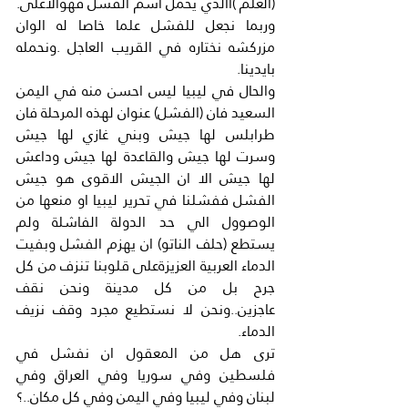
(العلم )االذي يحمل اسم الفشل فهوالاعلى. 
وربما نجعل للفشل علما خاصا له الوان 
مزركشه نختاره في القريب العاجل .ونحمله 
بايدينا.
والحال في ليبيا ليس احسن منه في اليمن 
السعيد فان (الفشل) عنوان لهذه المرحلة فان 
طرابلس لها جيش وبني غازي لها جيش 
وسرت لها جيش والقاعدة لها جيش وداعش 
لها جيش الا ان الجيش الاقوى هو جيش 
الفشل ففشلنا في تحرير ليبيا او منعها من 
الوصوول الي حد الدولة الفاشلة ولم 
يستطع (حلف الناتو) ان يهزم الفشل وبفيت 
الدماء العربية العزيزةعلى قلوبنا تنزف من كل 
جرح بل من كل مدينة ونحن نقف 
عاجزين..ونحن لا نستطيع مجرد وقف نزيف 
الدماء.
ترى هل من المعقول ان نفشل في 
فلسطين وفي سوريا وفي العراق وفي 
لبنان وفي ليبيا وفي اليمن وفي كل مكان..؟