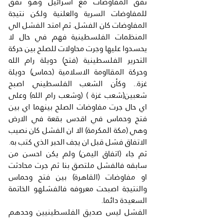
نفق المفاوضات مع اسرائيل وهو نفق 
للمفاوضات السرية والعلنية ولكن نتيجة 
المفاوضات كان الفشل. ثم امتد الفشل الي 
المنظمات الفلسطينية فهم في حال لا 
يحسدوا عليها وجرت محاولات للصلح بين حركة 
التحرير الفلسطينية (فتح) دويلة رام الله 
وحركة المقااومة الاسلامية (حماس) دويلة 
غزة.. وكأن الشعب الفلسطيني اصبح 
شعبين(شعب غزة ) (وشعب رام الله) وعلى 
اي حال جرت مفاوضات الصلح بينهما اي بين 
فتح وحماس في اقدس بقعة في الارض 
وهي (مكة المكرمة) الا ان الفشل كان نصيب 
الاتفاق فشل قبل ان يجف الحبر الذي كتب به. 
ثم جاء (اتفاق اليمن) ولم يكن احسن من 
سابقه فالفشل ملتصق بنا ثم جرت محادثت 
او مفاوضات (القاهرة) بين فتح وحماس 
والنتيجة اصبحت معروفه فالفشلهو الخاتمة 
السعيدة دائما.
الفشل ليس صديق الفلسطينيين وحدهم 