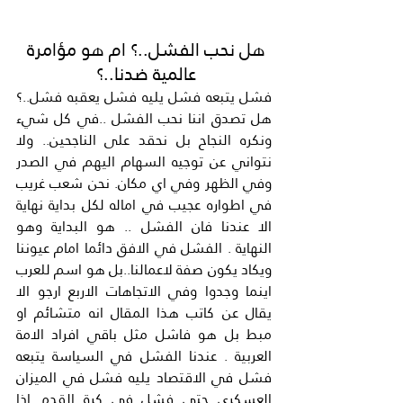
هل نحب الفشل..؟ ام هو مؤامرة 
عالمية ضدنا..؟ 
فشل يتبعه فشل يليه فشل يعقبه فشل..؟ 
هل تصدق اننا نحب الفشل ..في كل شيء 
ونكره النجاح بل نحقد على الناجحين.. ولا 
نتواني عن توجيه السهام اليهم في الصدر 
وفي الظهر وفي اي مكان. نحن شعب غريب 
في اطواره عجيب في اماله لكل بداية نهاية 
الا عندنا فان الفشل .. هو البداية وهو 
النهاية . الفشل في الافق دائما امام عيوننا 
ويكاد يكون صفة لاعمالنا..بل هو اسم للعرب 
اينما وجدوا وفي الاتجاهات الاربع ارجو الا 
يقال عن كاتب هذا المقال انه متشائم او 
مبط بل هو فاشل مثل باقي افراد الامة 
العربية . عندنا الفشل في السياسة يتبعه 
فشل في الاقتصاد يليه فشل في الميزان 
العسكري حتى فشل في كرة القدم اذا 