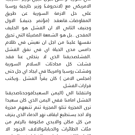
الامريكي مع (لاندروف) وزير خارجية روسيا 
على حل الازمة السورية عن طريق 
المفاوضات..فانعقد (مؤتمر جنيف) الاول 
وجنيف الثاني الا ان الفشل هو الحليف 
المفدى ..بل هو الشمعة المضيئة التي تحرق 
نفسها علينا من اجل ان نعيش في ظلام 
دامس مدى الحياة اي في نفق الفشل 
.الفشلصديقنا الذي لا يتخلى عنا فقد 
فشلت كل محادثات السلام السورية 
وفشلت روسيا وامريكا في ايجاد اي جل حتى 
(مجلس الامن ) كان يقرأ الفشل ..ويكتب 
قرارات الفشل.
وانتقلنا الي (اليمن السعيد)فوجدناصديقنا 
الفشل امامنا ففي اليمن الذي كان سعيدا 
ترى المجزرة تتلو المجزرة ثنم تتبعهم مجزرة 
ولا احد يستطيع ايقاف نهر الدماء الذي ينزف 
من كل مكان والايدي مكتوفة بالرغم من 
مئات الطائرات والدباباتوالالاف الجنود الا 