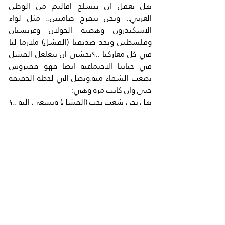
هل يعقل ان تنسلخ اقاليم من الوطن 
العربي.. ونحن نتفرج صامتين.. مثل لواء 
الاسكندرون وهضبة الجولان وعربستان 
وفلسطين ونجد صديقنا (الفشل) ملازما لنا 
في كل معاركنا ..؟نخشى ان يتغلغل الفشل 
في حياتنا الاجتماعية ايضا فهو ففيروس 
يصعب الشفاء منه.ونصل الي لحظة الحقيقة 
حتى وان كانت مرة وهي:-
هل نحن شعب يحب (الفشل) ويسعى اليه ..؟
ام ان هذا (مؤامرة )علينا من الشرق والغرب 
والعالم كله ضدنا..؟ (كوريا) البلد الصغير اخترع 
مهندسوها التيلفون المحمول 
SAMSONGفلصبحت كوريا اغنى من جميع 
الدول العربية بعد ان كانت قاعدة امريكية 
تعيش على ما ينفقه الجنود الامريكيون ..
(فنلندا)ذات ال5 مليون نسمه اخترع عالم من 
علمائها المحمول NOKIA فاصبحت لا تاخذ 
قروض بل تقدم المساعدات.. الي الدول 
الفقيرة بعد ان كانت تعيش على (قطع 