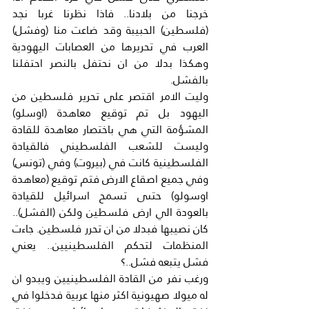
خرجنا من بلادنا.. فاذا نظرنا غربا نجد 
(فلسطين) الحبيبة وقد ضاعت منا (وفشل) 
العرب في تحريرها من العصابات اليهودية 
وهكذا بدلا من ان نحتفل بالنصر احتفلنا 
بالفشل.
وليت الامر اقتصر على تحرير فلسطين من 
اليهود بل تم توقيع معاهدة (اوسلو) 
المشؤمة التي هي باختصار معاهدة للقادة 
وليست للشعب الفلسطيني فالقيادة 
الفلسطينية كانت في (بيروت) وفي (تونس) 
وفي جميع اصقاع الارض فتم توقيع (معاهدة 
اوسولو) حتىى تسمح اسرائيل للقيادة 
بالعودة الي ارض فلسطين ولكن (الفشل).. 
كان نصيبها فبدلا من ان تحرر فلسطين. جاءت 
المنظمات لتحكم الفلسطينيين.. يعني 
فشل يتبعه فشل..؟
ورغب نفر من القادة الفلسطينيين ويبدو ان 
له ميولا صهيونية اكثر منها عربية فدخلوا في 