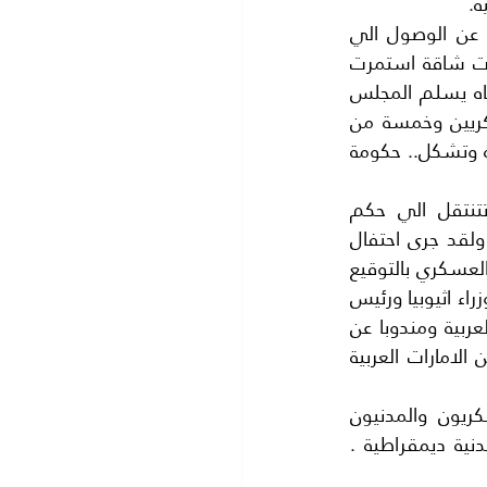
ة.
بدات المفاوضات الصعبة بين المجلس العسكري وبين قوى اعلان الحرية والتغيير بحثا عن الوصول الي 
حكومة مدنية تحكم البلاد بطريقة ديمقراطية.. بعيدا عن حكم العسكر.. وبعد مفاوضات شاقة استمرت 
بين جذب وشد مدة سبعة اشهر.. الي ان تم الاتفاق على الاعلان الدستوري وبمقتضاه يسلم المجلس 
العسكري الحكم الي (مجلس سيادة) مكون من 11 احد عشر فردا خمسة من العسكريين وخمسة من 
المدنيين والعضو الحادي عشر بالاتفاق بين الفريقين.. ثم يحل المجلس العسكري نفسه وتشكل.. حكومة 
احتفل السودان احتفالا يليق بهذه اللحظة التاريخية.. فهي تتخلص من ديكتاتور وتتنتقل الي حكم 
ديمقراطي مدني.. انها لحظة الاتفاق بين العسكرينن والمدنيين على حكم السودان.. ولقد جرى احتفال 
مهيب بهذه المناسبة في الخرطوم.. فقام الفريق( عبد الفتاح البرهان) رئيس المجلس العسكري بالتوقيع 
على الوثيقة الدسورية مع( رئيس قوى الحرية والتغيير) بحضورالاضدقاء فقد حضر رئيس وزراء اثيوبيا ورئيس 
وزراء مصر ووفود من بعض رؤساء الدول الافريقية ومنظمة الوحة الافريثية والجامعة العربية ومندوبا عن 
سكرتير الامين العام للامم المتحدة وحضرت وفود من المملكة العربية السعودية ومن الامارات العربية 
انها بداية الانتقال الي حكم الشعب بنفسه.. وهي تجربة فريدة ان يتقاسم العسكريون والمدنيون 
السلطة في السودان.. لفترة محدودة ثم تجري انتخابات حرة ويجكم البلاد حكومة مدنية ديمقراطية . 