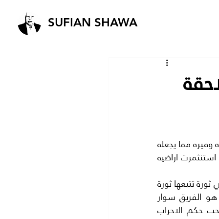
SUFIAN SHAWA
احقة
السودان ذلك البلد العربي الشقيق الذي يطل على القرن الافريقي.. وارضه خصبه والمياه وفيرة مما يجعله 
صالحا لجميع انواع المزروعات .. فقد قيل عنه انه يصلح سلة غذاء للوطن العربي كله اذا استنثمرت اراضيه 
الا ان السودان منذ استقلاله سنة 1956 لم يتعم بحياة مستقرة هادئة ..فكان يعيش في ثورة تتبعها ثورة 
ويعيش في انقلاب يعقبه انقلاب.. وتربع على رئاسته الديكتاتوريات.. باستثناء وحيد هو الفريق سوار 
الذهب..الذي تنازل عن الححكم طواعية.. حتى في الفترة الوجيزة التي عاش فيها تحت حكم الاحزاب 