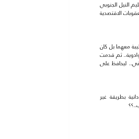
المهم ان يحل السلام في السودان فتنتهي الحرب الاهلية في كردفان وفي مديرية اقليم النيل الجنوبي 
.. كذلك ضرورة العمل على رفع تهمة تشجيع الارهاب عن السودان.. التي بدورها ترفع العقوبات الاقتصدية 
السعودية والامارات سارعتا الي تاييد الثورة ضد البشير.. بالرغم من نه كان على علاقة طيبة معهما بل كان 
رجلهما في السودان.. فقد سارعت الدولتان الي تقديم التهناة ..مع منح بترولية وقمح وادوية.. ثم قدمت 
المملكة مليار دولار مساعده للسودان.. ودفعت مليارا اخر الي البنك المركزي السوداني.. ليحافظ على 
قدم الرئيس البشير الي المحاكمة بعدة تهم ..هي حيازة الاموال الاجنبية والسودانية بطريقة غير 
..؟؟