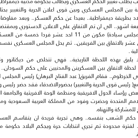
عب يطلب تغيير الحكم العسكري ويطالب بحكومة مدنية ديمقراطي
ية .
للمشاركة والتهناه.
.