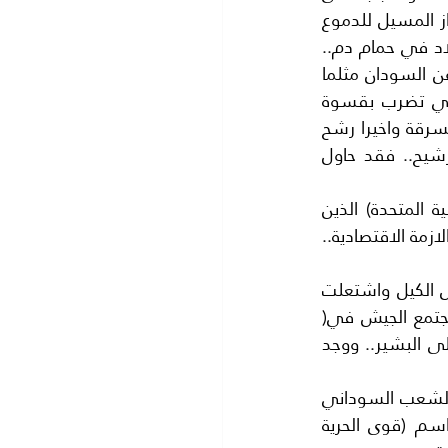
التقشف.. الذي نادت به الحكومة قوبل المتظاهرون بالعنف الشديد.. فتم استعمال الغاز المسيل للدموع 
..والرصاص المطاطي بل وتم استخدام الرصاص الحي.. في كثير من الاحيان ودخلت البلاد في حمام دم.. 
فالحرب دائرة منذ سبع سنوات ..في دارفور واقليم النيل الجنوبي وتهدد بالانفصال.. عن السودان مثلما 
حدث في جنوب السودان.. وكان النظام يواجه هذه الحرب (بقوات الدعم السريع) التي تضرب بقسوة 
وكانت تهدم وتضرب بشدة وتستعمل اقسى اساليب العنف. ولم تتونى عن النهب والسرقة واخيرا رشح 
الرئيس البشير نفسه لانتخابات سنة 2020 خلافا لمواد الدستور التي تمنعه من الترشيح.. فقد حاول 
وكان البشيريحكم السودان بدعم من (المملكة العربية السعودية) ومن (الامارات العربية المتحدة) الذين 
قدموا للبشير مساعدات مالية ضخمة ..وبصفة مستمرة الا ان المساعدات لم تنفق لحل الازمة الاقتصادية.. 
وباختصار لقد حول الرئيس البشير السودان الي مزرعة له والي اهله والي انصاره ففاض الكيل واشتعلت 
الثورة.. مطالبة بعزله ورحيله واستمرت المظاهرات والاعتصامات في الشوارع الي ان اجتمع الجيش في( 
11 ابريل 2019) واعلن عزل الرئيس البشير استجابة لطلب الشعب.. ثم القي القبض على البشير.. ووجد 
تشكل المجلس العسكري.. من قادة الجيش الذين قادوا الثورة ضد البشير.. تضامنا مع الشعب السوداني 
الذي كان يطالب بحكومة مدنية .ومن الشعب تكونت محموعة اطلقت على نفسها اسم (قوى الحرية 