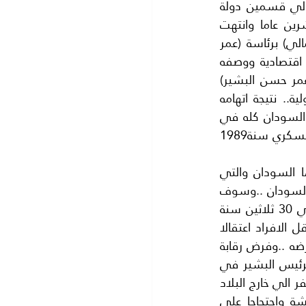
السياسية فلم يخلو من الفساد. مما جعله عرضة للتقسيم .. فقد قسم السودان الي قسمين دولة 
السودان الجنوبي برئاسة (سيلفا كير) بعد حرب اهلية شرسة استمرت خمسة وعشرين عاما وانتهت 
بالتقسيم . ومعظم سكانه طوائف مسيحية وطوائف لا دينية (ودولة السودان الشمالي) برئاسة (عمر 
حسن البشير) ومعظم سكانه من المسلمين بل تعرض في الفترة الاخيرة.. لعقوبات اقتصادية ووصفه 
بدولة ترعى الارهاب بعد ان اتهمت (المحكمة الجنائية الدولية )رئيسه السابق( الفريق عمر حسن البشير) 
الذي تم اتهامه بالارهاب ..وصدرت بحقه مذكرة جلب واحضار من محكمة الجنايات الدولية.. نتيجة اتهامه 
باارتكاب جرائم ابادة في السودان ..وارتكابه جرائم حرب وجرائم ضد الانسانية.. وعاش السودان كله في 
ضائقة اقتصادية خانقة تحت حكم البشير.. الديكتاتور الذي استولى على الحكم بانقلاب عسكري سنة1989 
واستمر البشير في حكم السودان 30 ثلاثين سنة لحين الثورة الحالية.. التي شهدها السودان والتي 
خلصته من الحكم العسكري وبات يطمع في حكومة مدنية لن نغوص عميقا في حكم السودان ..وسوف 
نكتفي بالنظر الي الحكم البائد وهو حكم الرئيس عمر حسن البشير.. الذي امتد حوالي 30 ثلاثين سنة 
متتالية فقد حكم الرئيس البشير السودان بقبضة حديدية .. فقد منع الاحتجاجات واعتقل الافراد اعتقالا 
بدون محاكمات.. بل اعتقل عشرات النشطاء.. وكثيرا من اعضاء الاحزاب السياسية المعارضه ..وفرض رقابة 
صارمة على الاعلام ..وصادر كثيرا من الجرائد اليومية والاسبوعية المعارضه . واستمر الرئيس البشير في 
هذه التصرفات فقد منع اعضاء الاحزاب السياسية البارزين من المعلرضين لحكمه من السفر الي خارج البلاد 
.. وعندما قامت المظاهرات في الخرطوم احتجاجا على ارتفاع الاسعار.. وغلاء المعيشة واحتجاجا على 